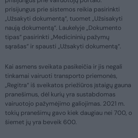
prisijungus prie vairuotojų portalo:
prisijungus prie sistemos reikia pasirinkti
„Užsakyti dokumentą“, tuomet „Užsisakyti
naują dokumentą“. Laukelyje „Dokumento
tipas“ pasirinkti „Medicininių pažymų
sąrašas“ ir spausti „Užsakyti dokumentą“.
Kai asmens sveikata pasikeičia ir jis negali
tinkamai vairuoti transporto priemonės,
„Regitra“ iš sveikatos priežiūros įstaigų gauna
pranešimus, dėl kurių yra sustabdomas
vairuotojo pažymėjimo galiojimas. 2021 m.
tokių pranešimų gavo kiek daugiau nei 700, o
šiemet jų yra beveik 600.