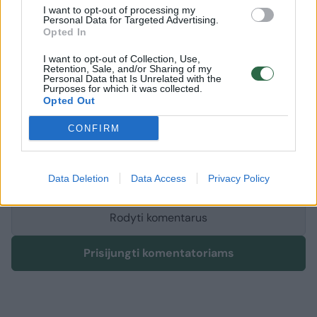
I want to opt-out of processing my
Personal Data for Targeted Advertising.
Regitra
Antakalnio poliklinika
^Instant
Rodyti daugiau žymių
Opted In
I want to opt-out of Collection, Use,
Retention, Sale, and/or Sharing of my
Personal Data that Is Unrelated with the
Purposes for which it was collected.
Komentuoti po šiuo straipsniu
Opted Out
Komentuoti gali tik Lrytas registruoti vartotojai.
CONFIRM
Prisijunkite prie registruotų vartotojų
bendruomenės ir bendraukite komentaruose!
Data Deletion
Data Access
Privacy Policy
Rodyti komentarus
Prisijungti komentatoriams