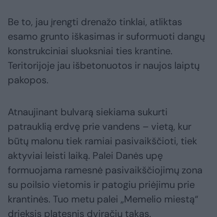
Be to, jau įrengti drenažo tinklai, atliktas
esamo grunto iškasimas ir suformuoti dangų
konstrukciniai sluoksniai ties krantine.
Teritorijoje jau išbetonuotos ir naujos laiptų
pakopos.
Atnaujinant bulvarą siekiama sukurti
patrauklią erdvę prie vandens – vietą, kur
būtų malonu tiek ramiai pasivaikščioti, tiek
aktyviai leisti laiką. Palei Danės upę
formuojama ramesnė pasivaikščiojimų zona
su poilsio vietomis ir patogiu priėjimu prie
krantinės. Tuo metu palei „Memelio miestą“
drieksis platesnis dviračių takas.