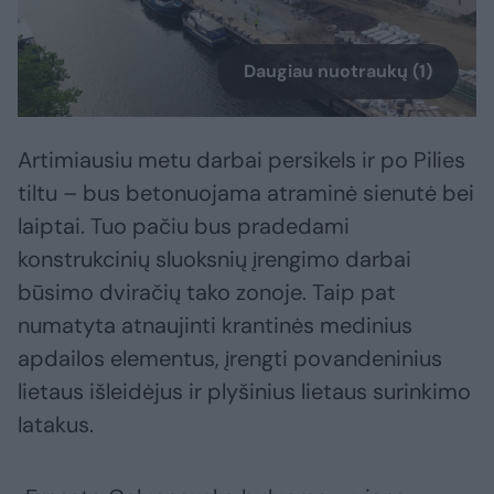
Daugiau nuotraukų (1)
Artimiausiu metu darbai persikels ir po Pilies
tiltu – bus betonuojama atraminė sienutė bei
laiptai. Tuo pačiu bus pradedami
konstrukcinių sluoksnių įrengimo darbai
būsimo dviračių tako zonoje. Taip pat
numatyta atnaujinti krantinės medinius
apdailos elementus, įrengti povandeninius
lietaus išleidėjus ir plyšinius lietaus surinkimo
latakus.