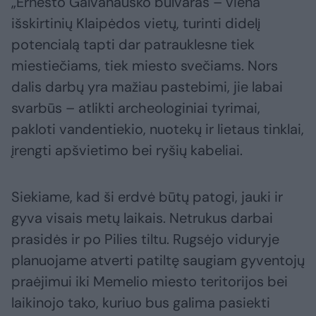
„Ernesto Galvanausko bulvaras – viena
išskirtinių Klaipėdos vietų, turinti didelį
potencialą tapti dar patrauklesne tiek
miestiečiams, tiek miesto svečiams. Nors
dalis darbų yra mažiau pastebimi, jie labai
svarbūs – atlikti archeologiniai tyrimai,
pakloti vandentiekio, nuotekų ir lietaus tinklai,
įrengti apšvietimo bei ryšių kabeliai.
Siekiame, kad ši erdvė būtų patogi, jauki ir
gyva visais metų laikais. Netrukus darbai
prasidės ir po Pilies tiltu. Rugsėjo viduryje
planuojame atverti patiltę saugiam gyventojų
praėjimui iki Memelio miesto teritorijos bei
laikinojo tako, kuriuo bus galima pasiekti