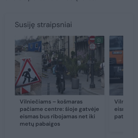
Susiję straipsniai
Vilniečiams – košmaras
Vilniaus
pačiame centre: šioje gatvėje
eismas – 
eismas bus ribojamas net iki
pat rude
metų pabaigos