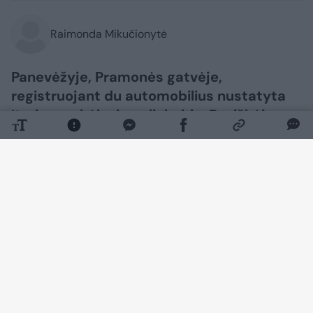
Raimonda Mikučionytė
Panevėžyje, Pramonės gatvėje,
registruojant du automobilius nustatyta
įtarimų sukėlusių aplinkybių. Paaiškėjo,
kad automobilis „Audi Q3“ ieškomas
Italijoje, o „Mercedes-Benz“
identifikavimo numeris turi klastojimo
požymių.