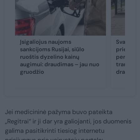
Įsigaliojus naujoms
Svarsto n
sankcijoms Rusijai, siūlo
priemone
ruoštis dyzelino kainų
persodint
augimui: draudimas – jau nuo
transport
gruodžio
draudim
Jei medicininė pažyma buvo pateikta
„Regitrai“ ir ji dar yra galiojanti, jos duomenis
galima pasitikrinti tiesiog internetu