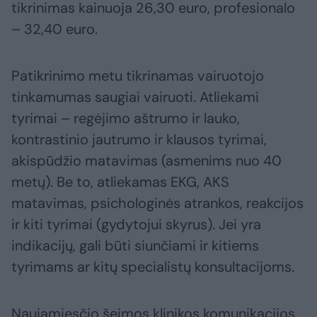
tikrinimas kainuoja 26,30 euro, profesionalo
– 32,40 euro.
Patikrinimo metu tikrinamas vairuotojo
tinkamumas saugiai vairuoti. Atliekami
tyrimai – regėjimo aštrumo ir lauko,
kontrastinio jautrumo ir klausos tyrimai,
akispūdžio matavimas (asmenims nuo 40
metų). Be to, atliekamas EKG, AKS
matavimas, psichologinės atrankos, reakcijos
ir kiti tyrimai (gydytojui skyrus). Jei yra
indikacijų, gali būti siunčiami ir kitiems
tyrimams ar kitų specialistų konsultacijoms.
Naujamiesčio šeimos klinikos komunikacijos