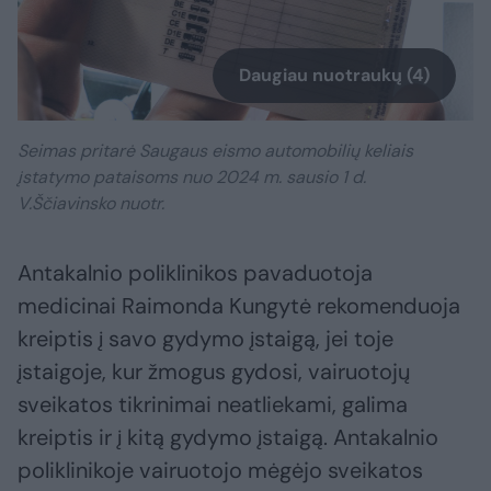
Daugiau nuotraukų (4)
Seimas pritarė Saugaus eismo automobilių keliais
įstatymo pataisoms nuo 2024 m. sausio 1 d.
V.Ščiavinsko nuotr.
Antakalnio poliklinikos pavaduotoja
medicinai Raimonda Kungytė rekomenduoja
kreiptis į savo gydymo įstaigą, jei toje
įstaigoje, kur žmogus gydosi, vairuotojų
sveikatos tikrinimai neatliekami, galima
kreiptis ir į kitą gydymo įstaigą. Antakalnio
poliklinikoje vairuotojo mėgėjo sveikatos