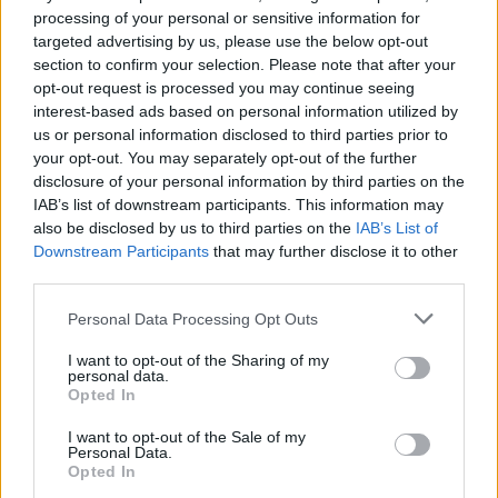
Ž.Stancelienė pastebėjo, kad
processing of your personal or sensitive information for
besikreipiančiųjų į kliniką skaičius išaugo apie
targeted advertising by us, please use the below opt-out
section to confirm your selection. Please note that after your
20–30 proc., nes žmonės suprato, kad jų
opt-out request is processed you may continue seeing
medicininė pažyma nebegalioja arba jos nėra
interest-based ads based on personal information utilized by
us or personal information disclosed to third parties prior to
elektroninėje erdvėje.
your opt-out. You may separately opt-out of the further
disclosure of your personal information by third parties on the
IAB’s list of downstream participants. This information may
„Manau, kad tai žmonėms yra į naudą, nes
also be disclosed by us to third parties on the
IAB’s List of
gydytojai dažnai atranda kažkokių ligų ar
Downstream Participants
that may further disclose it to other
third parties.
rekomenduoja tolimesnes patikras“, –
pridūrė ji.
Personal Data Processing Opt Outs
I want to opt-out of the Sharing of my
personal data.
Klinikoje pasitaiko atvejų, kai gydytojas
Opted In
nustato, jog vairuotojas negali sugrįžti
I want to opt-out of the Sale of my
dalyvauti eisme.
Personal Data.
Opted In