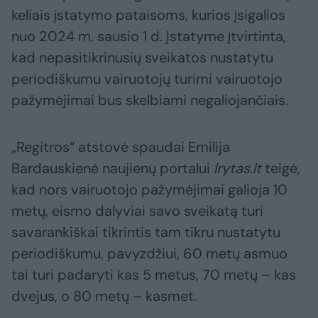
keliais įstatymo pataisoms, kurios įsigalios
nuo 2024 m. sausio 1 d. Įstatyme įtvirtinta,
kad nepasitikrinusių sveikatos nustatytu
periodiškumu vairuotojų turimi vairuotojo
pažymėjimai bus skelbiami negaliojančiais.
„Regitros“ atstovė spaudai Emilija
Bardauskienė naujienų portalui
lrytas.lt
teigė,
kad nors vairuotojo pažymėjimai galioja 10
metų, eismo dalyviai savo sveikatą turi
savarankiškai tikrintis tam tikru nustatytu
periodiškumu, pavyzdžiui, 60 metų asmuo
tai turi padaryti kas 5 metus, 70 metų – kas
dvejus, o 80 metų – kasmet.