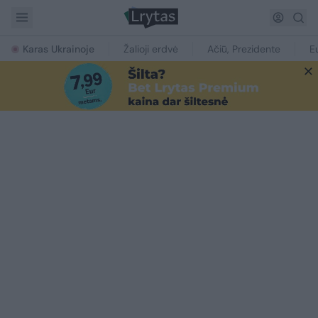
Karas Ukrainoje
Žalioji erdvė
Ačiū, Prezidente
E