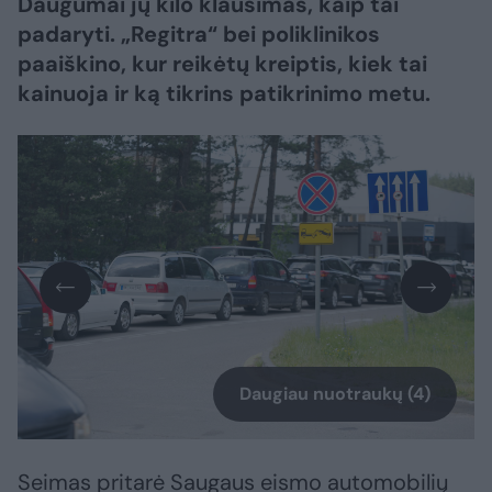
Daugumai jų kilo klausimas, kaip tai
padaryti. „Regitra“ bei poliklinikos
paaiškino, kur reikėtų kreiptis, kiek tai
kainuoja ir ką tikrins patikrinimo metu.
Daugiau nuotraukų (4)
Seimas pritarė Saugaus eismo automobilių