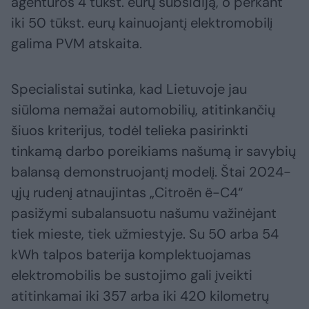
agentūros 4 tūkst. eurų subsidiją, o perkant
iki 50 tūkst. eurų kainuojantį elektromobilį
galima PVM atskaita.
Specialistai sutinka, kad Lietuvoje jau
siūloma nemažai automobilių, atitinkančių
šiuos kriterijus, todėl telieka pasirinkti
tinkamą darbo poreikiams našumą ir savybių
balansą demonstruojantį modelį. Štai 2024-
ųjų rudenį atnaujintas „Citroën ë-C4“
pasižymi subalansuotu našumu važinėjant
tiek mieste, tiek užmiestyje. Su 50 arba 54
kWh talpos baterija komplektuojamas
elektromobilis be sustojimo gali įveikti
atitinkamai iki 357 arba iki 420 kilometrų