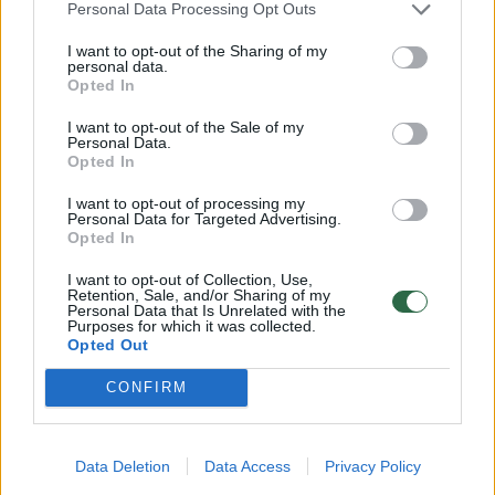
Personal Data Processing Opt Outs
Gera paskata darbuotojams
I want to opt-out of the Sharing of my
personal data.
Opted In
Automobilių apžvalgininkas, „Lietuvos metų
automobilio“ rinkimų komisijos narys Justas
I want to opt-out of the Sale of my
Personal Data.
Lengvinas sako, kad tradiciniais laikytų
Opted In
modelių eliminavimas ir pakeitimas į SUV
I want to opt-out of processing my
Personal Data for Targeted Advertising.
dabar jau regimas itin plačiai.
Opted In
I want to opt-out of Collection, Use,
„O įmonės renkasi transporto priemones
Retention, Sale, and/or Sharing of my
Personal Data that Is Unrelated with the
taikydamos tuos pačius principus – nors jos
Purposes for which it was collected.
Opted Out
yra skirtos darbui atlikti, dažnai tampa
CONFIRM
papildoma motyvacija darbuotojams.
Suteikimas to, ko jie nori, yra paveiki
motyvavimo priemonė. Manau, jog įmonių
Data Deletion
Data Access
Privacy Policy