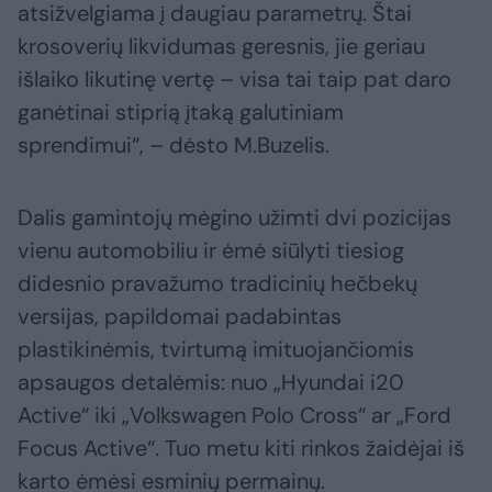
atsižvelgiama į daugiau parametrų. Štai
krosoverių likvidumas geresnis, jie geriau
išlaiko likutinę vertę – visa tai taip pat daro
ganėtinai stiprią įtaką galutiniam
sprendimui“, – dėsto M.Buzelis.
Dalis gamintojų mėgino užimti dvi pozicijas
vienu automobiliu ir ėmė siūlyti tiesiog
didesnio pravažumo tradicinių hečbekų
versijas, papildomai padabintas
plastikinėmis, tvirtumą imituojančiomis
apsaugos detalėmis: nuo „Hyundai i20
Active“ iki „Volkswagen Polo Cross“ ar „Ford
Focus Active“. Tuo metu kiti rinkos žaidėjai iš
karto ėmėsi esminių permainų.