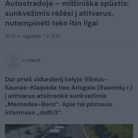
Autostradoje – milžiniška spūstis:
sunkvežimis rėžėsi į atitvarus,
nutempinėti teko itin ilgai
2026 m. rugpjūčio 7 d. 13:25
Lrytas.lt
Dar prieš vidurdienį kelyje Vilnius-
Kaunas-Klaipėda ties Ariogala (Raseinių r.)
į atitvarus atsitrenkė sunkvežimis
„Mercedes-Benz“. Apie tai pirmasis
informavo „delfi.lt“.