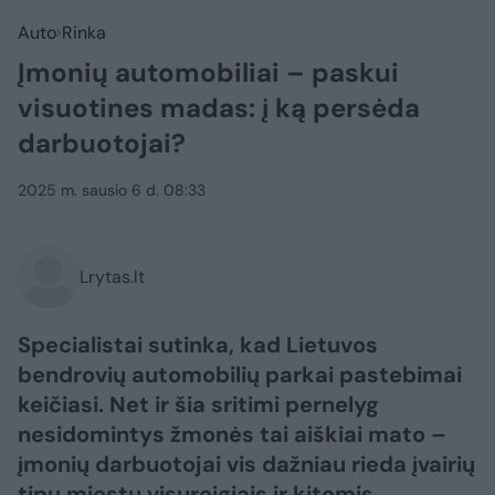
Auto
Rinka
Įmonių automobiliai – paskui
visuotines madas: į ką persėda
darbuotojai?
2025 m. sausio 6 d. 08:33
Lrytas.lt
Specialistai sutinka, kad Lietuvos
bendrovių automobilių parkai pastebimai
keičiasi. Net ir šia sritimi pernelyg
nesidomintys žmonės tai aiškiai mato –
įmonių darbuotojai vis dažniau rieda įvairių
tipų miestų visureigiais ir kitomis