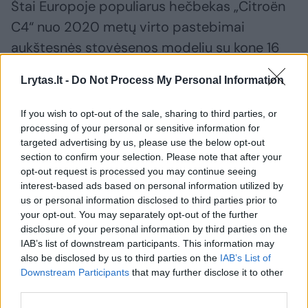
Štai Europoje populiarus hečbekas „Citroën
C4“ nuo 2020 metų virto pastebimai
aukštesnės stovėsenos modeliu su kone 16
cm siekiančia prošvaisa, kai segmento
Lrytas.lt -
Do Not Process My Personal Information
standartas neužkopdavo aukščiau 13 ar 14
cm. Gamintojų teigimu, šiame naujos kartos
If you wish to opt-out of the sale, sharing to third parties, or
automobilyje supinti krosoverio ir kupė
processing of your personal or sensitive information for
targeted advertising by us, please use the below opt-out
bruožai, todėl perimta ir, pavyzdžiui,
section to confirm your selection. Please note that after your
aukštesnė sėdėsena. Ją dar labiau išryškina
opt-out request is processed you may continue seeing
interest-based ads based on personal information utilized by
sėdynės su papildomu 15 mm sustiprinto
us or personal information disclosed to third parties prior to
putų poliuretano sluoksniu, kuris kartu
your opt-out. You may separately opt-out of the further
disclosure of your personal information by third parties on the
užtikrina patogesnį sėdėjimą – ko ir
IAB’s list of downstream participants. This information may
pageidauja už krosoverius piniginėmis
also be disclosed by us to third parties on the
IAB’s List of
balsuojantys vairuotojai.
Downstream Participants
that may further disclose it to other
third parties.