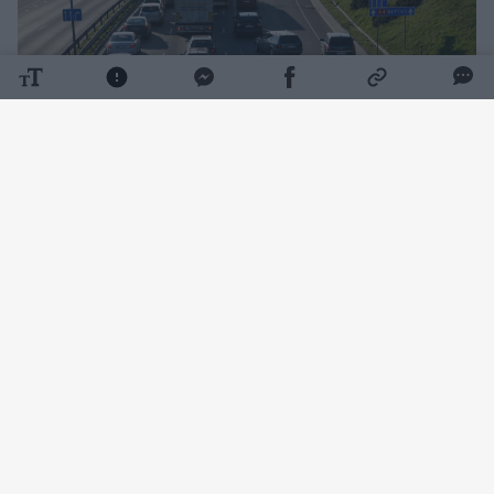
Daugiau nuotraukų (6)
„Automagistralėje fantastinis kamštis, kuris
su kiekviena minute vis didėja, žmonės turėtų
pagalvoti apie alternatyvius kelius
važiuojantiems nuo pajūrio į Kauną ar Vilnių“,
– pranešė „Delfi“ skaitytojas Liutauras.