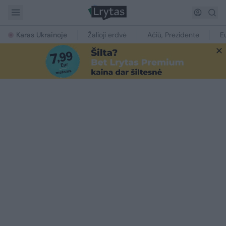
Karas Ukrainoje
Žalioji erdvė
Ačiū, Prezidente
E