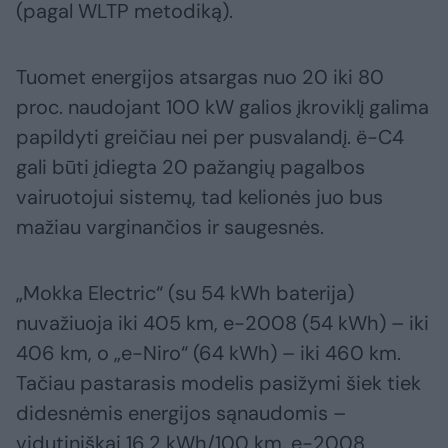
(pagal WLTP metodiką).
Tuomet energijos atsargas nuo 20 iki 80
proc. naudojant 100 kW galios įkroviklį galima
papildyti greičiau nei per pusvalandį. ë-C4
gali būti įdiegta 20 pažangių pagalbos
vairuotojui sistemų, tad kelionės juo bus
mažiau varginančios ir saugesnės.
„Mokka Electric“ (su 54 kWh baterija)
nuvažiuoja iki 405 km, e-2008 (54 kWh) – iki
406 km, o „e-Niro“ (64 kWh) – iki 460 km.
Tačiau pastarasis modelis pasižymi šiek tiek
didesnėmis energijos sąnaudomis –
vidutiniškai 16,2 kWh/100 km. e-2008