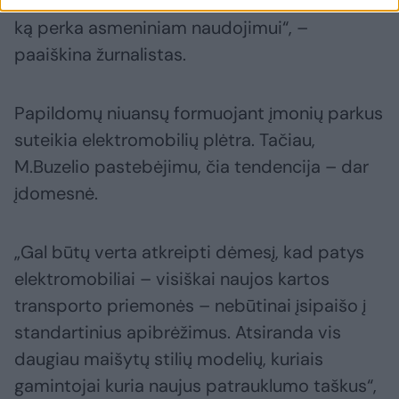
parkai tiesiog atkartoja tai, ko žmonės nori ir
ką perka asmeniniam naudojimui“, –
paaiškina žurnalistas.
Papildomų niuansų formuojant įmonių parkus
suteikia elektromobilių plėtra. Tačiau,
M.Buzelio pastebėjimu, čia tendencija – dar
įdomesnė.
„Gal būtų verta atkreipti dėmesį, kad patys
elektromobiliai – visiškai naujos kartos
transporto priemonės – nebūtinai įsipaišo į
standartinius apibrėžimus. Atsiranda vis
daugiau maišytų stilių modelių, kuriais
gamintojai kuria naujus patrauklumo taškus“,