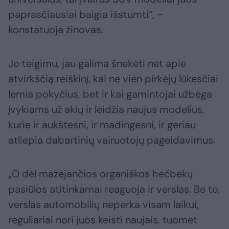
paprasčiausiai baigia išstumti“, –
konstatuoja žinovas.
Jo teigimu, jau galima šnekėti net apie
atvirkščią reiškinį, kai ne vien pirkėjų lūkesčiai
lemia pokyčius, bet ir kai gamintojai užbėga
įvykiams už akių ir leidžia naujus modelius,
kurie ir aukštesni, ir madingesni, ir geriau
atliepia dabartinių vairuotojų pageidavimus.
„O dėl mažėjančios organiškos hečbekų
pasiūlos atitinkamai reaguoja ir verslas. Be to,
verslas automobilių neperka visam laikui,
reguliariai nori juos keisti naujais, tuomet