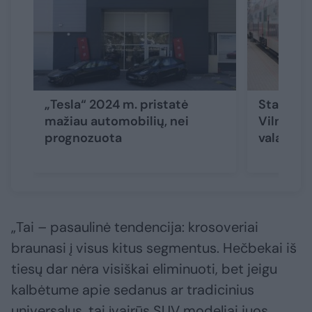
„Tesla“ 2024 m. pristatė
Startuoj
mažiau automobilių, nei
Vilnius–T
prognozuota
valandų t
„Tai – pasaulinė tendencija: krosoveriai
braunasi į visus kitus segmentus. Hečbekai iš
tiesų dar nėra visiškai eliminuoti, bet jeigu
kalbėtume apie sedanus ar tradicinius
universalus, tai įvairūs SUV modeliai juos