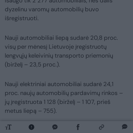
išaugo tik 2 277 automobiliais, nes dalis
dyzelinu varomų automobilių buvo
išregistruoti.
Nauji automobiliai liepą sudarė 20,8 proc.
visų per mėnesį Lietuvoje įregistruotų
lengvųjų keleivinių transporto priemonių
(birželį – 23,5 proc.).
Nauji elektriniai automobiliai sudarė 24,1
proc. naujų automobilių pardavimų rinkos –
jų įregistruota 1 128 (birželį – 1 107, prieš
metus liepą – 755).
Per liepą įregistruoti 25 nauji krovininiai