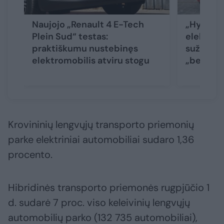
Naujojo „Renault 4 E-Tech
„Hyundai
Plein Sud“ testas:
elektromo
praktiškumu nustebinęs
sužavėti 
elektromobilis atviru stogu
„benzing
Krovininių lengvųjų transporto priemonių
parke elektriniai automobiliai sudaro 1,36
procento.
Hibridinės transporto priemonės rugpjūčio 1
d. sudarė 7 proc. viso keleivinių lengvųjų
automobilių parko (132 735 automobiliai),