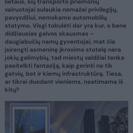
lietaus, šių transporto priemonių
vairuotojai sulaukia nemažai privilegijų,
pavyzdžiui, nemokamo automobilių
statymo. Visgi tobulėti dar yra kur, o bene
didžiausias galvos skausmas –
daugiabučių namų gyventojai, mat čia
įsirengti asmeninę įkrovimo stotelę nėra
jokių galimybių, tad miestų valdžiai tenka
pasitelkti fantaziją, kaip gerinti ne tik
gatvių, bet ir kiemų infrastruktūrą. Tiesa,
ar tikrai duodant vieniems, neatimama iš
kitų?