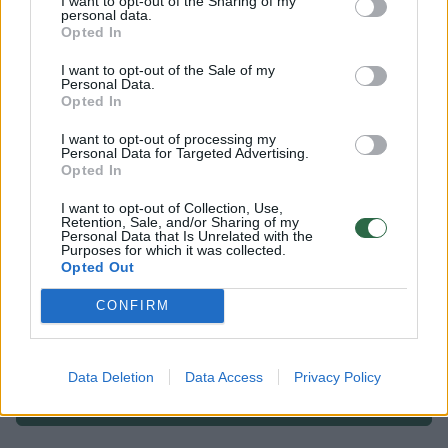
I want to opt-out of the Sharing of my
vaizdo stebėjimo sistemos.
personal data.
Opted In
I want to opt-out of the Sale of my
Klaipėda
Dangė
bulvaras
Personal Data.
Opted In
I want to opt-out of processing my
Personal Data for Targeted Advertising.
Komentuoti po šiuo straipsniu
Opted In
I want to opt-out of Collection, Use,
Komentuoti gali tik Lrytas registruoti vartotojai.
Retention, Sale, and/or Sharing of my
Personal Data that Is Unrelated with the
Prisijunkite prie registruotų vartotojų
Purposes for which it was collected.
Opted Out
bendruomenės ir bendraukite komentaruose!
CONFIRM
Rodyti komentarus
Data Deletion
Data Access
Privacy Policy
Prisijungti komentatoriams