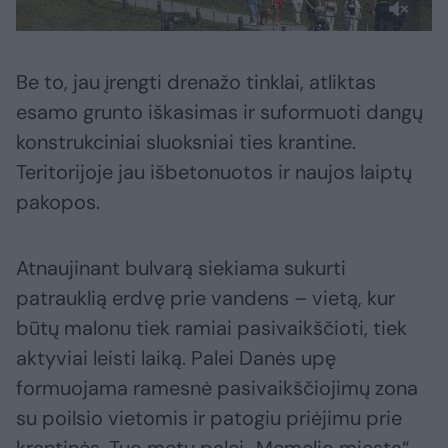
Be to, jau įrengti drenažo tinklai, atliktas
esamo grunto iškasimas ir suformuoti dangų
konstrukciniai sluoksniai ties krantine.
Teritorijoje jau išbetonuotos ir naujos laiptų
pakopos.
Atnaujinant bulvarą siekiama sukurti
patrauklią erdvę prie vandens – vietą, kur
būtų malonu tiek ramiai pasivaikščioti, tiek
aktyviai leisti laiką. Palei Danės upę
formuojama ramesnė pasivaikščiojimų zona
su poilsio vietomis ir patogiu priėjimu prie
krantinės. Tuo metu palei „Memelio miestą“