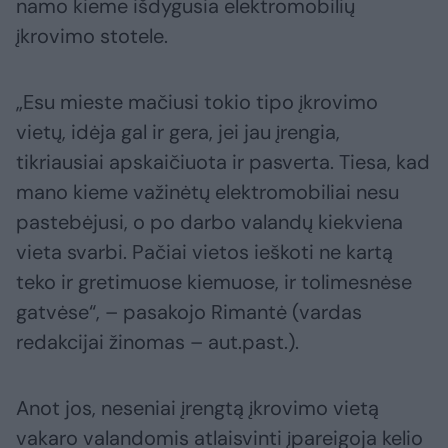
namo kieme išdygusia elektromobilių
įkrovimo stotele.
„Esu mieste mačiusi tokio tipo įkrovimo
vietų, idėja gal ir gera, jei jau įrengia,
tikriausiai apskaičiuota ir pasverta. Tiesa, kad
mano kieme važinėtų elektromobiliai nesu
pastebėjusi, o po darbo valandų kiekviena
vieta svarbi. Pačiai vietos ieškoti ne kartą
teko ir gretimuose kiemuose, ir tolimesnėse
gatvėse“, – pasakojo Rimantė (vardas
redakcijai žinomas – aut.past.).
Anot jos, neseniai įrengtą įkrovimo vietą
vakaro valandomis atlaisvinti įpareigoja kelio