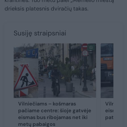
drieksis platesnis dviračių takas.
Susiję straipsniai
Vilniečiams – košmaras
Vilniaus
pačiame centre: šioje gatvėje
eismas – 
eismas bus ribojamas net iki
pat rude
metų pabaigos