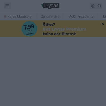
Karas Ukrainoje
Žalioji erdvė
Ačiū, Prezidente
E