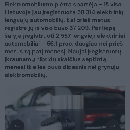
Elektromobilumo plėtra spartėja – iš viso
Lietuvoje jau įregistruota 58 314 elektrinių
lengvųjų automobilių, kai prieš metus
registre jų iš viso buvo 37 209. Per liepą
šalyje įregistruoti 2 557 lengvieji elektriniai
automobiliai – 56,1 proc. daugiau nei prieš
metus tą patį mėnesį. Naujai įregistruotų
įkraunamų hibridų skaičius septintą
mėnesį iš eilės buvo didesnis nei grynųjų
elektromobilių.