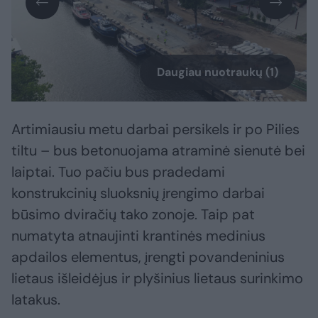
Daugiau nuotraukų (1)
Artimiausiu metu darbai persikels ir po Pilies
tiltu – bus betonuojama atraminė sienutė bei
laiptai. Tuo pačiu bus pradedami
konstrukcinių sluoksnių įrengimo darbai
būsimo dviračių tako zonoje. Taip pat
numatyta atnaujinti krantinės medinius
apdailos elementus, įrengti povandeninius
lietaus išleidėjus ir plyšinius lietaus surinkimo
latakus.