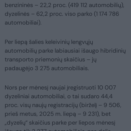
benzininės – 22,2 proc. (419 112 automobilių),
dyzelinės – 62,2 proc. viso parko (1 174 786
automobiliai).
Per liepą šalies keleivinių lengvųjų
automobilių parke labiausiai išaugo hibridinių
transporto priemonių skaičius – jų
padaugėjo 3 275 automobiliais.
Nors per mėnesį naujai įregistruoti 10 007
dyzeliniai automobiliai, o tai sudaro 44,4
proc. visų naujų registracijų (birželį – 9 506,
prieš metus, 2025 m. liepą – 9 231), bet
„dyzelių“ skaičius parke per liepos mėnesį