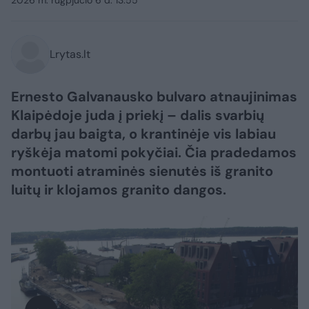
2026 m. rugpjūčio 6 d. 13:55
Lrytas.lt
Ernesto Galvanausko bulvaro atnaujinimas
Klaipėdoje juda į priekį – dalis svarbių
darbų jau baigta, o krantinėje vis labiau
ryškėja matomi pokyčiai. Čia pradedamos
montuoti atraminės sienutės iš granito
luitų ir klojamos granito dangos.