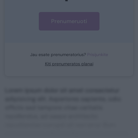
Prenumeruoti
Jau esate prenumeratorius?
Prisijunkite
Kiti prenumeratos planai
Lorem ipsum dolor sit amet consectetur
adipisicing elit. Asperiores sapiente, odio
officiis sed tempore vitae veritatis
repellendus, ad saepe architecto
repudiandae corrupti sit non error illum
consequuntur adipisci dignissimos maxime.