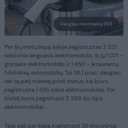
Daugiau nuotraukų (10)
Per šių metų liepą šalyje įregistruotas 2 521
keleivinis lengvasis elektromobilis, iš jų 1 071 –
grynasis elektromobilis ir 1 450 – įkraunamų
hibridinių automobilių. Tai 59,1 proc. daugiau
nei tą patį mėnesį prieš metus, kai buvo
įregistruota 1 585 tokie elektromobiliai. Per
birželį buvo įregistruoti 2 369 šio tipo
elektromobiliai.
Taip pat per liepą įregistruoti 36 krovininiai