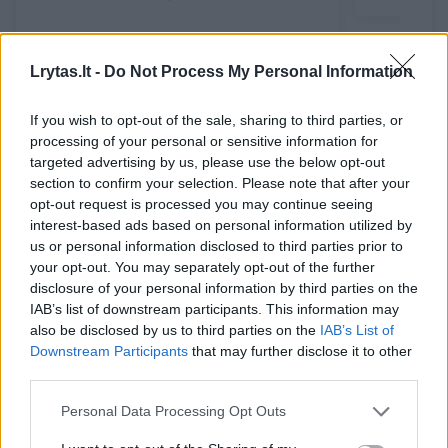
Lrytas.lt -
Do Not Process My Personal Information
Prie marių, netoli perkėlos, planuojamas ir
If you wish to opt-out of the sale, sharing to third parties, or
processing of your personal or sensitive information for
meninis akcentas – akmenų kompozicija,
targeted advertising by us, please use the below opt-out
primenanti legendą apie Danės uosto
section to confirm your selection. Please note that after your
užvertimą. Bus išsaugoti ir esami skvero
opt-out request is processed you may continue seeing
interest-based ads based on personal information utilized by
akcentai, o dangose bei želdynuose
us or personal information disclosed to third parties prior to
atsispindės istorinis miesto užstatymas.
your opt-out. You may separately opt-out of the further
disclosure of your personal information by third parties on the
IAB’s list of downstream participants. This information may
Tvarkoma daugiau kaip 15 tūkst. kvadratinių
also be disclosed by us to third parties on the
IAB’s List of
Downstream Participants
that may further disclose it to other
metrų teritorija. Čia bus naudojamos
third parties.
ilgaamžės, Klaipėdos kraštui būdingos
Personal Data Processing Opt Outs
medžiagos, įrengtas modernus apšvietimas ir