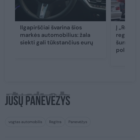
Ilgapirščiai švarina šios
Į „Regitr
markės automobilius: žala
registruo
siekti gali tūkstančius eurų
šurmulys
policiją
vogtas automobilis
Regitra
Panevėžys