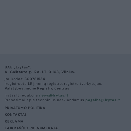
UAB „Lrytas“,
A. Goštauto g. 12A, LT-01108, Vilnius.
Įm. kodas:
300781534
Įregistruota LR įmonių registre, registro tvarkytojas:
Valstybės įmonė Registrų centras
lrytas.lt redakcija
news@lrytas.lt
Pranešimai apie techninius nesklandumus
pagalba@lrytas.lt
PRIVATUMO POLITIKA
KONTAKTAI
REKLAMA
LAIKRAŠČIO PRENUMERATA