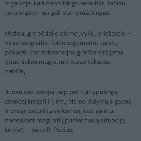
ir galvoja, kad nieko blogo nenutiks, tačiau
toks mąstymas gali būti pražūtingas.
Maždaug trečdalio eismo įvykių priežastis –
viršytas greitis. Tokio argumento turėtų
pakakti, kad tolerancijos greičio viršijimui,
ypač šalies magistraliniuose keliuose,
nebūtų.
Juose vairuotojai taip pat turi ypatingą
dėmesį kreipti ir į kitų eismo dalyvių elgseną
ir prognozuoti jų veiksmus, kad galėtų
nedelsiant reaguoti į pasikeitusią situaciją
kelyje“, – sako R. Pocius.