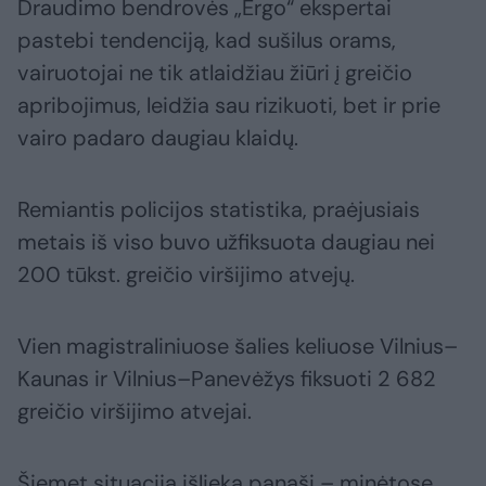
Draudimo bendrovės „Ergo“ ekspertai
pastebi tendenciją, kad sušilus orams,
vairuotojai ne tik atlaidžiau žiūri į greičio
apribojimus, leidžia sau rizikuoti, bet ir prie
vairo padaro daugiau klaidų.
Remiantis policijos statistika, praėjusiais
metais iš viso buvo užfiksuota daugiau nei
200 tūkst. greičio viršijimo atvejų.
Vien magistraliniuose šalies keliuose Vilnius–
Kaunas ir Vilnius–Panevėžys fiksuoti 2 682
greičio viršijimo atvejai.
Šiemet situacija išlieka panaši – minėtose