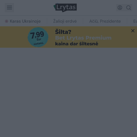
Karas Ukrainoje
Žalioji erdvė
Ačiū, Prezidente
E