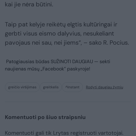
kai jie nėra būtini.
Taip pat kelyje reikėtų elgtis kultūringai ir
gerbti visus eismo dalyvius, nesukeliant
pavojaus nei sau, nei jiems“, – sako R. Pocius.
Patogiausias būdas
SUŽINOTI DAUGIAU
— sekti
naujienas mūsų „Facebook” paskyroje!
greičio viršijimas
greitkelis
^Instant
Rodyti daugiau žymių
Komentuoti po šiuo straipsniu
Komentuoti gali tik Lrytas registruoti vartotojai.