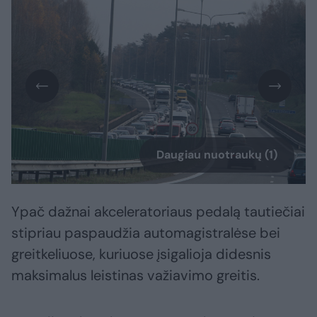
Daugiau nuotraukų (1)
Ypač dažnai akceleratoriaus pedalą tautiečiai
stipriau paspaudžia automagistralėse bei
greitkeliuose, kuriuose įsigalioja didesnis
maksimalus leistinas važiavimo greitis.