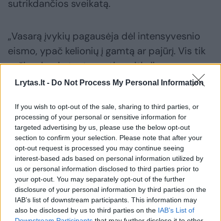
sutrikdančios sveikatą.
„Vasarą įvykių pagausėja dėl intensyvesnio
eismo, ypač kelionių į gamtą ar pajūrį. Vis tik
važiuodami atostogauti, greitkeliuose
vairuotojai į savo saugumą turėtų žiūrėti
Lrytas.lt -
Do Not Process My Personal Information
atsakingai ir vairuoti susikaupę.
If you wish to opt-out of the sale, sharing to third parties, or
processing of your personal or sensitive information for
Juk avarinė situacija greitkelyje gali susidaryti
targeted advertising by us, please use the below opt-out
section to confirm your selection. Please note that after your
labai staigiai ir tik nuo vairuotojo reakcijos
opt-out request is processed you may continue seeing
priklausys, kaip sėkmingai ji pasibaigs.
interest-based ads based on personal information utilized by
us or personal information disclosed to third parties prior to
your opt-out. You may separately opt-out of the further
Šiame kelio ruože automobiliai važiuoja
disclosure of your personal information by third parties on the
IAB’s list of downstream participants. This information may
skirtingais greičiais, be to, greitis, reaguojant į
also be disclosed by us to third parties on the
IAB’s List of
kitus eismo dalyvius, gali staigiai pasikeisti,
Downstream Participants
that may further disclose it to other