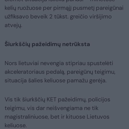
kelių ruožuose per pirmąjį pusmetį pareigūnai
užfiksavo beveik 2 tūkst. greičio viršijimo
atvejų.
Šiurkščių pažeidimų netrūksta
Nors lietuviai nevengia stipriau spustelėti
akceleratoriaus pedalą, pareigūnų teigimu,
situacija šalies keliuose pamažu gerėja.
Vis tik šiurkščių KET pažeidimų, policijos
teigimu, vis dar neišvengiama ne tik
magistraliniuose, bet ir kituose Lietuvos
keliuose.