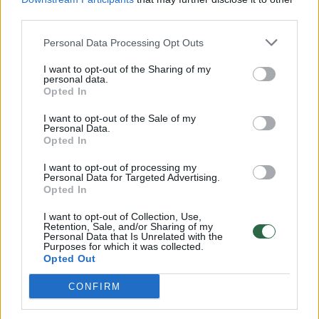
third parties.
dėl ko ir susidaro avarinės situacijos ar net
masinės avarijos“, – pasakoja R. Pocius.
Personal Data Processing Opt Outs
I want to opt-out of the Sharing of my
personal data.
Opted In
Susiję straipsniai
I want to opt-out of the Sale of my
Personal Data.
Opted In
I want to opt-out of processing my
Personal Data for Targeted Advertising.
Opted In
I want to opt-out of Collection, Use,
Retention, Sale, and/or Sharing of my
Personal Data that Is Unrelated with the
Purposes for which it was collected.
Opted Out
Atskleidė tikrąją problemą,
Išbandėm
CONFIRM
kodėl praskrieję pro vidutinio
vidutinio
greičio matuoklius vis dar
vairuotoja