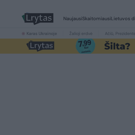
Naujausi
Skaitomiausi
Lietuvos d
Karas Ukrainoje
Žalioji erdvė
Ačiū, Prezident