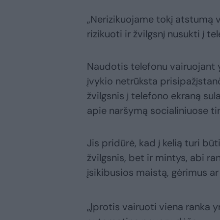
„Nerizikuojame tokį atstumą v
rizikuoti ir žvilgsnį nusukti į t
Naudotis telefonu vairuojant 
įvykio netrūksta prisipažįstan
žvilgsnis į telefono ekraną su
apie naršymą socialiniuose tin
Jis pridūrė, kad į kelią turi b
žvilgsnis, bet ir mintys, abi r
įsikibusios maistą, gėrimus ar
„Įprotis vairuoti viena ranka y