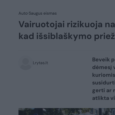
Auto
Saugus eismas
Vairuotojai rizikuoja 
kad išsiblaškymo priež
Beveik p
Lrytas.lt
dėmesį v
kuriomis
susidurti
gerti ar
atlikta