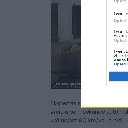
Opted 
I want t
Opted 
I want 
Advertis
Opted 
I want t
of my P
was col
Opted 
Ekspertas skaičiuoja, kad važi
greičiu per 1 sekundę automob
važiuojant 90 km/val. greičiu