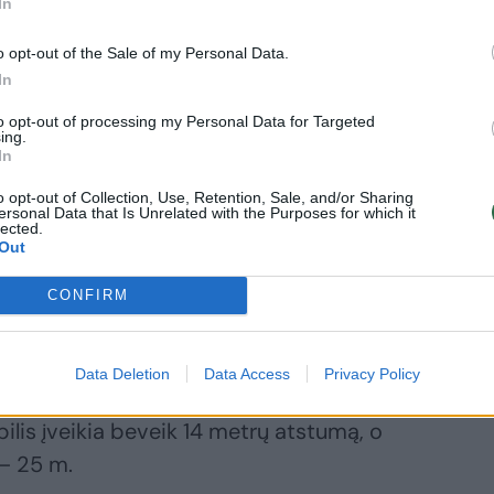
In
o opt-out of the Sale of my Personal Data.
In
to opt-out of processing my Personal Data for Targeted
ing.
In
o opt-out of Collection, Use, Retention, Sale, and/or Sharing
ersonal Data that Is Unrelated with the Purposes for which it
lected.
Out
CONFIRM
Data Deletion
Data Access
Privacy Policy
uojant gyvenvietėje leistinu 50 km/val.
ilis įveikia beveik 14 metrų atstumą, o
 – 25 m.