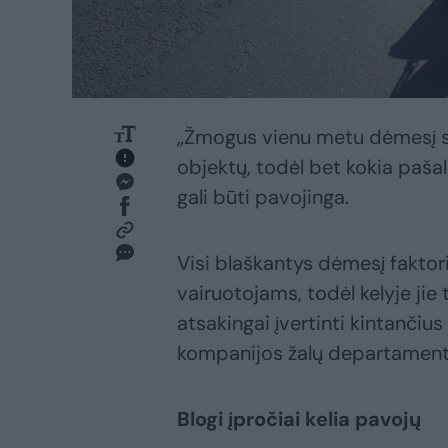
„Žmogus vienu metu dėmesį suk
objektų, todėl bet kokia pašal
gali būti pavojinga.
Visi blaškantys dėmesį faktor
vairuotojams, todėl kelyje jie 
atsakingai įvertinti kintančiu
kompanijos žalų departamento
Blogi įpročiai kelia pavojų