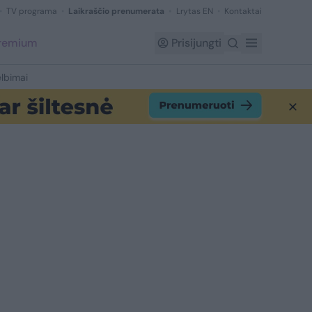
TV programa
Laikraščio prenumerata
Lrytas EN
Kontaktai
Premium
Prisijungti
lbimai