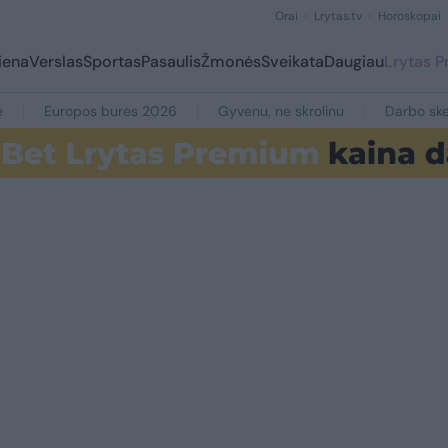
Orai
Lrytas.tv
Horoskopai
iena
Verslas
Sportas
Pasaulis
Žmonės
Sveikata
Daugiau
Lrytas 
e
Europos burės 2026
Gyvenu, ne skrolinu
Darbo ske