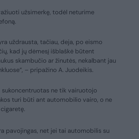
ažiuoti užsimerkę, todėl neturime
elefoną.
yra uždrausta, tačiau, deja, po eismo
čių, kad jų dėmesį išblaškė būtent
laukus skambučio ar žinutės, nekalbant jau
kluose“, – pripažino A. Juodeikis.
ūti sukoncentruotas ne tik vairuotojo
ankos turi būti ant automobilio vairo, o ne
 cigaretę.
ra pavojingas, net jei tai automobilis su