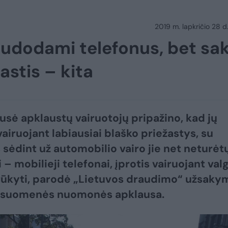
2019 m. lapkričio 28 d.
naudodami telefonus, bet sak
astis – kita
usė apklaustų vairuotojų pripažino, kad jų
airuojant labiausiai blaško priežastys, su
 sėdint už automobilio vairo jie net neturėt
 – mobilieji telefonai, įprotis vairuojant valg
 rūkyti, parodė „Lietuvos draudimo“ užsaky
 visuomenės nuomonės apklausa.