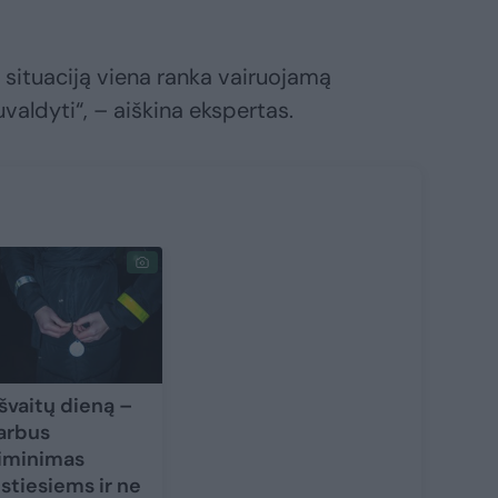
situaciją viena ranka vairuojamą
uvaldyti“, – aiškina ekspertas.
švaitų dieną –
arbus
iminimas
stiesiems ir ne