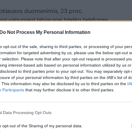
apklausos duomenimis, 23 proc.
s vairuojant labiausiai blaško telefonas,
e labiausiai blaško įprotis prie vairo
Do Not Process My Personal Information
to opt-out of the sale, sharing to third parties, or processing of your per
formation for targeted advertising by us, please use the below opt-out s
tųjų kliūva automobilyje esantys
r selection. Please note that after your opt-out request is processed y
 kad mobilieji telefonai labiausiai blaško
eing interest-based ads based on personal information utilized by us or
disclosed to third parties prior to your opt-out. You may separately opt-
snio amžiaus vyrai.
losure of your personal information by third parties on the IAB’s list of
. This information may also be disclosed by us to third parties on the
IA
Participants
that may further disclose it to other third parties.
fiksuota nelaimė kelyje turėtų būti
l Data Processing Opt Outs
o opt-out of the Sharing of my personal data.