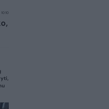
 10:10
o,
ų
yti,
mu