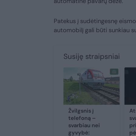
automatine pavarų dėže.
Patekus į sudėtingesnę eismo 
automobilį gali būti sunkiau s
Susiję straipsniai
Žvilgsnis į
At
telefoną –
sv
svarbiau nei
pr
gyvybė:
pė