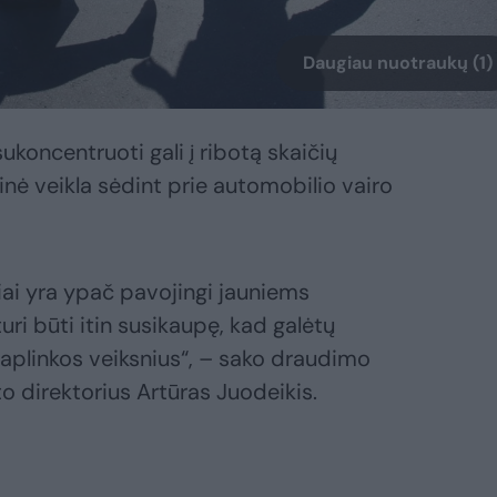
Daugiau nuotraukų (1)
oncentruoti gali į ribotą skaičių
inė veikla sėdint prie automobilio vairo
iai yra ypač pavojingi jauniems
turi būti itin susikaupę, kad galėtų
s aplinkos veiksnius“, – sako draudimo
 direktorius Artūras Juodeikis.