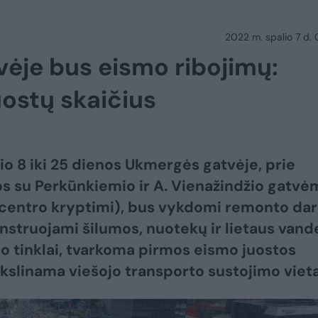
2022 m. spalio 7 d.
ėje bus eismo ribojimų:
uostų skaičius
io 8 iki 25 dienos Ukmergės gatvėje, prie
s su Perkūnkiemio ir A. Vienažindžio gatvė
centro kryptimi), bus vykdomi remonto dar
nstruojami šilumos, nuotekų ir lietaus vand
o tinklai, tvarkoma pirmos eismo juostos
ikslinama viešojo transporto sustojimo vieta