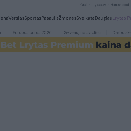
Orai
Lrytas.tv
Horoskopai
iena
Verslas
Sportas
Pasaulis
Žmonės
Sveikata
Daugiau
Lrytas 
e
Europos burės 2026
Gyvenu, ne skrolinu
Darbo ske