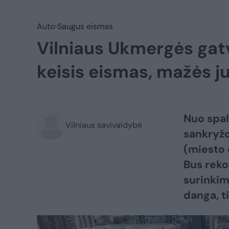
Auto
Saugus eismas
Vilniaus Ukmergės gatv
keisis eismas, mažės j
Nuo spal
Vilniaus savivaldybė
sankryžo
(miesto 
Bus reko
surinkim
danga, t