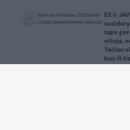
ES ir JAV
Simonas Norbutas, SEB banko
Lizingo departamento vadovas
susidary
taps ger
vilioja,
Tačiau v
bus iš t
žiniaskla