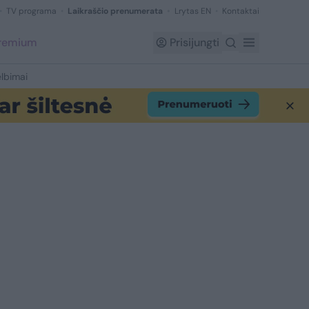
TV programa
Laikraščio prenumerata
Lrytas EN
Kontaktai
Premium
Prisijungti
lbimai