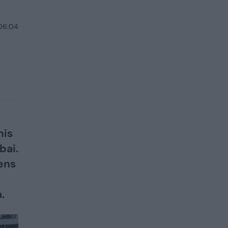
 06:04
mis
bai.
ens
.