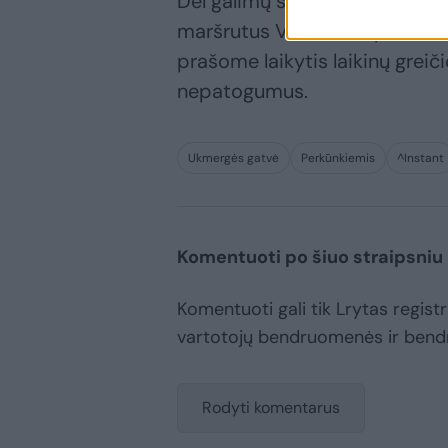
Dėl galimų spūsčių, vairuoto
maršrutus Vakariniu aplinkkel
prašome laikytis laikinų greič
nepatogumus.
Ukmergės gatvė
Perkūnkiemis
^Instant
Komentuoti po šiuo straipsniu
Komentuoti gali tik Lrytas registru
vartotojų bendruomenės ir bend
Rodyti komentarus