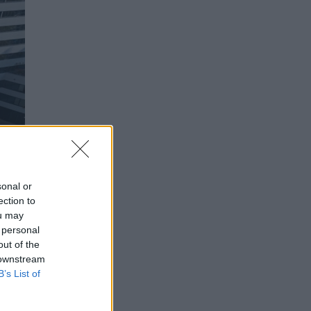
sonal or
ection to
ou may
 personal
out of the
 downstream
B’s List of