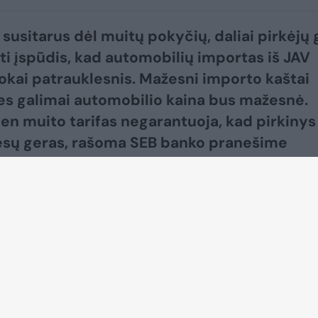
 susitarus dėl muitų pokyčių, daliai pirkėjų 
ti įspūdis, kad automobilių importas iš JAV
okai patrauklesnis. Mažesni importo kaštai
 nes galimai automobilio kaina bus mažesnė.
ien muito tarifas negarantuoja, kad pirkinys
iesų geras, rašoma SEB banko pranešime
idai.