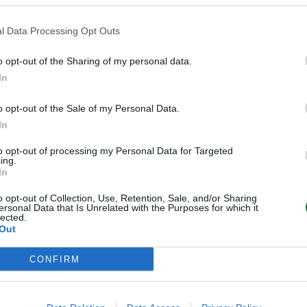
l Data Processing Opt Outs
Daugiau nuotraukų (4)
o opt-out of the Sharing of my personal data.
In
tkarpoje nuo Vakarinio aplinkkelio iki
o opt-out of the Sale of my Personal Data.
rytas eismas pirma ir antra eismo
In
to opt-out of processing my Personal Data for Targeted
ing.
In
idžiama važiuoti tiesiai ir į dešinę (į
tos – tik tiesiai (draudžiamas posūkis į
o opt-out of Collection, Use, Retention, Sale, and/or Sharing
ersonal Data that Is Unrelated with the Purposes for which it
lected.
ienažindžio gatvę, vairuotojai bus
Out
ant Ukmergės, Gabijos ir S. Nėries gatvių
CONFIRM