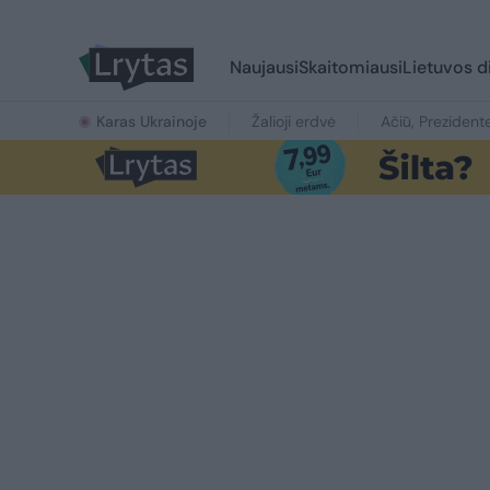
Naujausi
Skaitomiausi
Lietuvos d
Karas Ukrainoje
Žalioji erdvė
Ačiū, Prezident