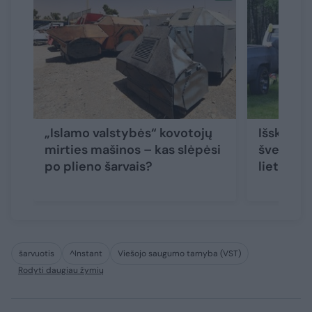
„Islamo valstybės“ kovotojų
Išskirtin
mirties mašinos – kas slėpėsi
šventėje
po plieno šarvais?
lietuvišk
šarvuotis
^Instant
Viešojo saugumo tarnyba (VST)
Rodyti daugiau žymių