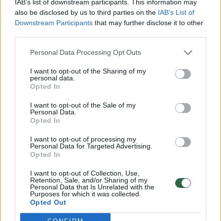
sovietinių karinių transporto priemonių BTR.
IAB’s list of downstream participants. This information may
also be disclosed by us to third parties on the
IAB’s List of
Downstream Participants
that may further disclose it to other
Pasak R. Pociaus, šiuo metu šios senos kovos
third parties.
mašinos yra išvežtos į tarnybai
Personal Data Processing Opt Outs
priklausančius poligonus Šalčininkų ir Kauno
I want to opt-out of the Sharing of my
rajonuose.
personal data.
Opted In
I want to opt-out of the Sale of my
Tarnybai nereikalingos transporto priemonės
Personal Data.
Opted In
bus arba nurašytos, arba panaudotos kaip
taikiniai.
I want to opt-out of processing my
Personal Data for Targeted Advertising.
Opted In
Tarnyba skelbia, kad naujieji visureigiais taps
I want to opt-out of Collection, Use,
Retention, Sale, and/or Sharing of my
pagrindinėmis priemonėmis vykdant plataus
Personal Data that Is Unrelated with the
Purposes for which it was collected.
profilio ir įvairaus pobūdžio operacijas.
Opted Out