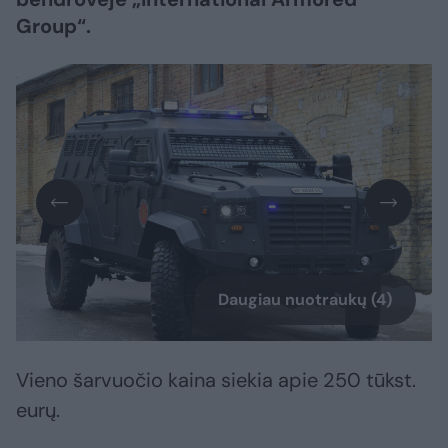
Group“.
Daugiau nuotraukų (4)
Vieno šarvuočio kaina siekia apie 250 tūkst.
eurų.