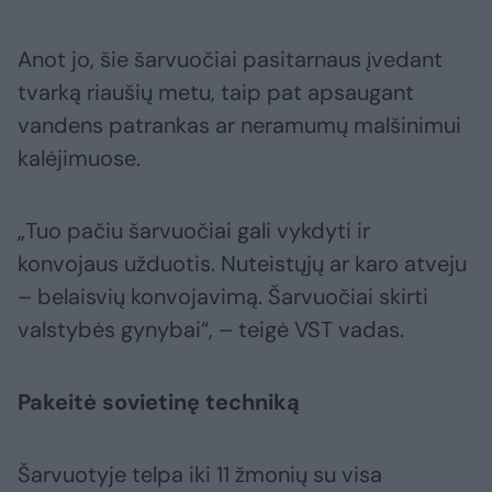
Anot jo, šie šarvuočiai pasitarnaus įvedant
tvarką riaušių metu, taip pat apsaugant
vandens patrankas ar neramumų malšinimui
kalėjimuose.
„Tuo pačiu šarvuočiai gali vykdyti ir
konvojaus užduotis. Nuteistųjų ar karo atveju
– belaisvių konvojavimą. Šarvuočiai skirti
valstybės gynybai“, – teigė VST vadas.
Pakeitė sovietinę techniką
Šarvuotyje telpa iki 11 žmonių su visa