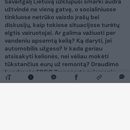
Savaitgalį Lietuvą užklupusi smarki audra
užtvindė ne vieną gatvę, o socialiniuose
tinkluose netrūko vaizdo įrašų bei
diskusijų, kaip tokiose situacijose turėtų
elgtis vairuotojai. Ar galima važiuoti per
vandeniu apsemtą kelią? Ką daryti, jei
automobilis užgeso? Ir kada geriau
atsisakyti kelionės, nei vėliau mokėti
tūkstančius eurų už remontą? Draudimo
bendrovės ERGO Transporto priemonių
žalų administravimo skyriaus vadovas
Raimondas Bieliauskas pranešime
žiniasklaidai sako, kad didžiausia klaida
dažniausiai padaroma dar prieš
įvažiuojant į užlietą gatvę.