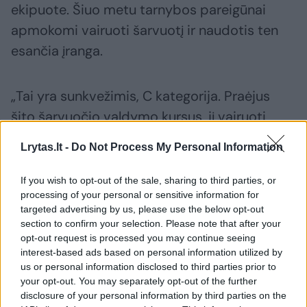
ekipuote. Šiuo metu tarnybos pareigūnai
apmokomi vairuoti šarvuotį ir naudotis ten
esančia įranga.
„Tai yra sunkvežimis, C kategorija. Praėjus
šito šarvuočio valdymo kursus, jį vairuoti
galės bet kuris pareigūnas, turintis C
Lrytas.lt -
Do Not Process My Personal Information
kategoriją.
If you wish to opt-out of the sale, sharing to third parties, or
processing of your personal or sensitive information for
Tai paprastas sunkvežimis, tik reikia mokėti
targeted advertising by us, please use the below opt-out
valdyti viduje esančią aparatūrą“, – sakė R.
section to confirm your selection. Please note that after your
opt-out request is processed you may continue seeing
Pocius.
interest-based ads based on personal information utilized by
us or personal information disclosed to third parties prior to
your opt-out. You may separately opt-out of the further
2015 metais tarnyba atsisakė dešimties senų
disclosure of your personal information by third parties on the