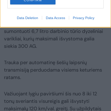
CONFIRM
Sumontuoti dyzeliniai varikliai
Data Deletion
Data Access
Privacy Policy
„Guardian“ mašinose, kurias įsigijo VST,
sumontuoti 6,7 litro darbinio tūrio dyzeliniai
varikliai, kurių maksimali išvystoma galia
siekia 300 AG.
Trauka per automatinę šešių laipsnių
transmisiją perduodama visiems keturiems
ratams.
Važiuojant lygiu paviršiumi šis nuo 8 iki 12
tonų sveriantis visureigis gali išvystyti
maksimalų 120 km/val. greitį. Su užpildytais