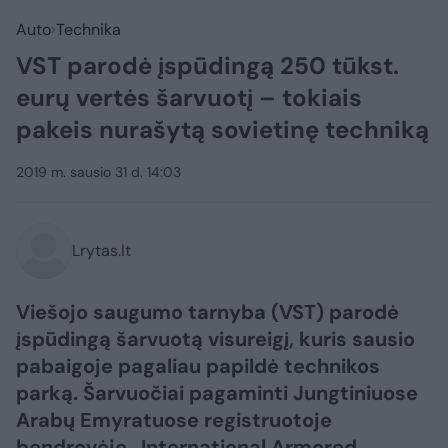
Auto
Technika
VST parodė įspūdingą 250 tūkst.
eurų vertės šarvuotį – tokiais
pakeis nurašytą sovietinę techniką
2019 m. sausio 31 d. 14:03
Lrytas.lt
Viešojo saugumo tarnyba (VST) parodė
įspūdingą šarvuotą visureigį, kuris sausio
pabaigoje pagaliau papildė technikos
parką. Šarvuočiai pagaminti Jungtiniuose
Arabų Emyratuose registruotoje
bendrovėje „International Armored