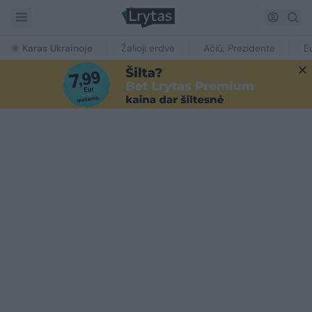
Karas Ukrainoje
Žalioji erdvė
Ačiū, Prezidente
E