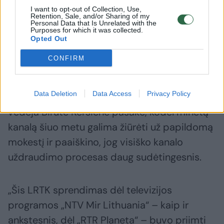
LRTK. Nurodymas retransliuoti kanalą „NTV
I want to opt-out of Collection, Use,
Retention, Sale, and/or Sharing of my
Mir“ už papildomą mokestį galioja visiems
Personal Data that Is Unrelated with the
Purposes for which it was collected.
Lietuvos retransliuotojams, o pačios kanalo
Opted Out
retransliacijos LRTK nėra uždraudusi“, –
CONFIRM
aiškino A.Stasiulaitis.
Data Deletion
Data Access
Privacy Policy
LRTK Visuomenės informavimo skyriaus
vedėja Birutė Keršienė pasakė, kodėl minėtą
kanalą šiuo metu galima žiūrėti už papildomą
mokestį ir paaiškino, jog visiško kanalo
uždraudimo procesas daug sudėtingesnis.
„Šis LRTK sprendimas dėl televizijos
programos „NTV Mir Lithuania“ – kaip ir
ankstesnis, dėl „RTR Planeta“ – buvo priimti