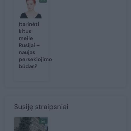
Įtarinėti
kitus
meile
Rusijai –
naujas
persekiojimo
būdas?
Susiję straipsniai