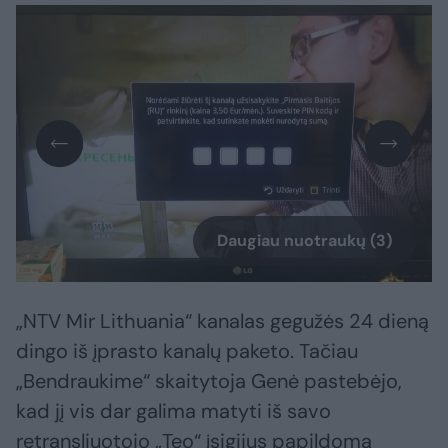
Daugiau nuotraukų (3)
„NTV Mir Lithuania“ kanalas gegužės 24 dieną
dingo iš įprasto kanalų paketo. Tačiau
„Bendraukime“ skaitytoja Genė pastebėjo,
kad jį vis dar galima matyti iš savo
retransliuotojo „Teo“ įsigijus papildomą