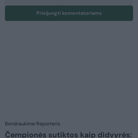
Prisijungti komentatoriams
Bendraukime
Reporteris
Čempionės sutiktos kaip didvyrės: