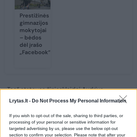
Prestižinės
gimnazijos
mokytojai
– bėdos
dėl įrašo
„Facebook“
„Teo“ atstovas žiniasklaidai Audrius
Stasiulaitis tvirtino, jog tiek tiek „Teo“, tiek
Lrytas.lt -
Do Not Process My Personal Information
kitos įmonės, apmokęstindami rusiškus
kanalus tiesiog vykdė LRTK nurodymus.
If you wish to opt-out of the sale, sharing to third parties, or
processing of your personal or sensitive information for
targeted advertising by us, please use the below opt-out
section to confirm your selection. Please note that after your
„Po šio LRTK sprendimo, šio „NTV Mir“ kanalo