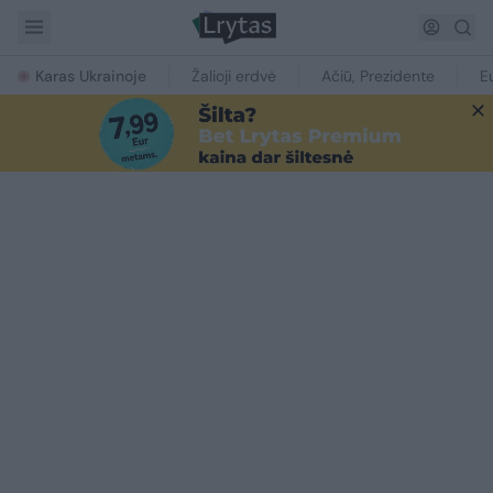
Karas Ukrainoje
Žalioji erdvė
Ačiū, Prezidente
E