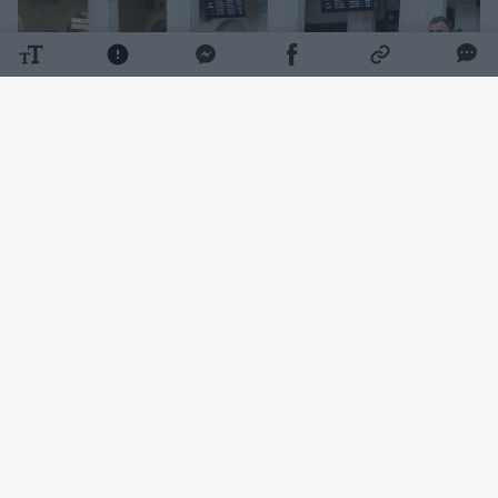
Daugiau nuotraukų (4)
Tokią staigmeną suorganizavo Lietuvos
studentų krepšinio lygos (LSKL) prezidentas
Rimantas Cibauskas.
„Jau tapo gražia tradicija, kad, jums grįžus su
aukso medaliais, pasitinkame jus su ąžuolo