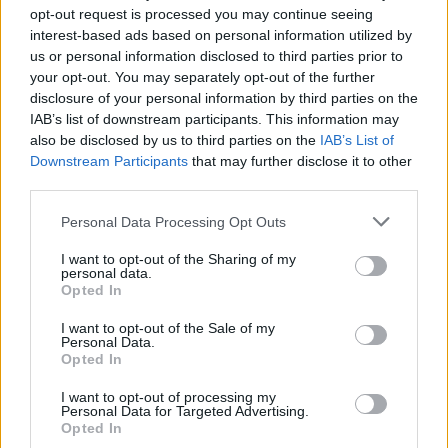
opt-out request is processed you may continue seeing
tiekėjas BMA įpareigojo perkelti ir kitus per
interest-based ads based on personal information utilized by
„Teo“ išmaniąją televiziją retransliuojamus
us or personal information disclosed to third parties prior to
your opt-out. You may separately opt-out of the further
BMA kanalus į atskirą mokamą TV kanalų
disclosure of your personal information by third parties on the
rinkinį už paties tiekėjo nustatytą Lietuvos
IAB’s list of downstream participants. This information may
also be disclosed by us to third parties on the
IAB’s List of
rinkai didelę rinkinio kainą. Mūsų patirtis
Downstream Participants
that may further disclose it to other
rodo, kad perkėlus kanalą į mokamą rinkinį, jo
third parties.
žiūrovų skaičius mažėja, todėl šiuo
Personal Data Processing Opt Outs
sprendimu pats rusiškų kanalų tiekėjas
I want to opt-out of the Sharing of my
mažina savo auditoriją.
personal data.
Opted In
I want to opt-out of the Sale of my
Kaip televizijos retransliuotojas, nedarome
Personal Data.
Opted In
jokios įtakos rodomam turiniui – jo atitikimą
Visuomenės informavimo įstatymui prižiūri ir
I want to opt-out of processing my
Personal Data for Targeted Advertising.
sprendimą dėl sankcijų už pažeidimus priima
Opted In