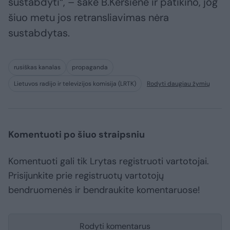
sustabdyti“, – sakė B.Keršienė ir patikino, jog
šiuo metu jos retransliavimas nėra
sustabdytas.
rusiškas kanalas
propaganda
Lietuvos radijo ir televizijos komisija (LRTK)
Rodyti daugiau žymių
Komentuoti po šiuo straipsniu
Komentuoti gali tik Lrytas registruoti vartotojai.
Prisijunkite prie registruotų vartotojų
bendruomenės ir bendraukite komentaruose!
Rodyti komentarus