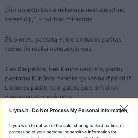
„Šio objekto būklė reikalauja neatidėliotinų
investicijų“, – tvirtino ministras.
Šiuo metu pastatą valdo Lietuvos paštas,
tačiau jis realiai nenaudojamas.
Tiek Klaipėdos, tiek Kauno centrinių paštų
pastatus Kultūros ministerija ketina išpirkti iš
Lietuvos pašto, kad galėtų juos pritaikyti
visuomenės poreikiams.
Lrytas.lt -
Do Not Process My Personal Information
Pernai parengtos galimybių studijos dėl
tolesnės šių pastatų veiklos.
If you wish to opt-out of the sale, sharing to third parties, or
processing of your personal or sensitive information for