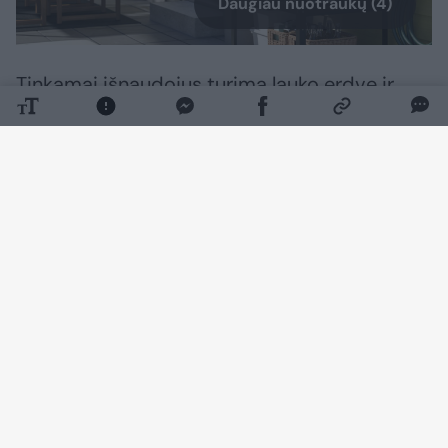
Daugiau nuotraukų (4)
Tinkamai išnaudojus turimą lauko erdvę ir
pasirinkus praktiškus sprendimus, lauko
virtuvę galima įsirengti tiek erdviame kieme,
tik mažesnėje terasoje. Interjero dizainerė
pataria, nuo ko pradėti ją planuoti ir į ką
atkreipti dėmesį, kad gaminti lauke būtų
patogu net ir nedidėlėje erdvėje.
„Lauko virtuvė nebūtinai turi būti didelė ar
brangi. Vieniems pakanka jaukaus grilio
kampelio, kiti renkasi pilnai įrengtą virtuvę su
vandentiekiu, elektra ir buitine technika.