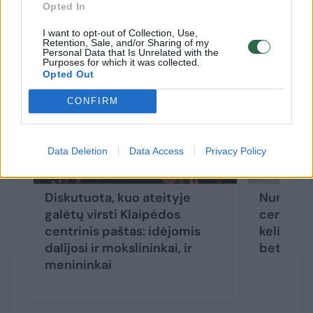
Opted In
Susiję straipsniai
I want to opt-out of Collection, Use,
Retention, Sale, and/or Sharing of my
Personal Data that Is Unrelated with the
Purposes for which it was collected.
Opted Out
CONFIRM
Data Deletion
Data Access
Privacy Policy
→
Diskutuota, kuo ateityje
Numatyti
galėtų virsti Klaipėdos
centrini
centrinis paštas: idėjomis
keliai: n
dalijosi ir mokslininkai, ir
bet past
menininkai