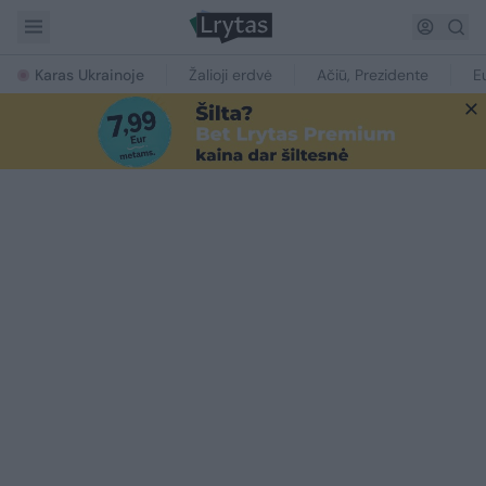
Karas Ukrainoje
Žalioji erdvė
Ačiū, Prezidente
E