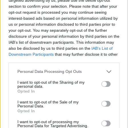
targeted advertising by us, please use the below opt-out
section to confirm your selection. Please note that after your
Klaipėdos pašto rūmuose, galimybių studijos
opt-out request is processed you may continue seeing
rengėjų siūlymu, būtų galima įkurti garsaus
interest-based ads based on personal information utilized by
astronomo Fridricho Vilhelmo Argelanderio
us or personal information disclosed to third parties prior to
your opt-out. You may separately opt-out of the further
menų ir mokslo centrą, kitos numatytos
disclosure of your personal information by third parties on the
alternatyvos – menininkų rezidencijos arba
IAB’s list of downstream participants. This information may
also be disclosed by us to third parties on the
IAB’s List of
komunikacijos centras.
Downstream Participants
that may further disclose it to other
third parties.
Šis centras pristatytų pašto kaip svarbaus
Personal Data Processing Opt Outs
navigacinio ir technologinio objekto idėją,
I want to opt-out of the Sharing of my
drauge supažindindamas su garsaus
personal data.
Opted In
astronomo asmenybe. Centre būtų
I want to opt-out of the Sale of my
pristatomos įvairios technologijos, jungtųsi
Personal Data.
Opted In
menas ir mokslas, istorija bei modernumas.
I want to opt-out of processing my
Personal Data for Targeted Advertising.