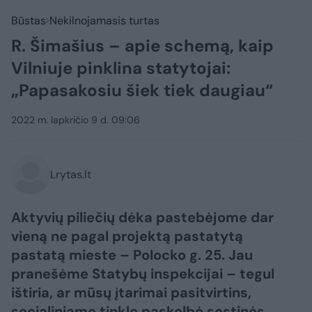
Būstas
Nekilnojamasis turtas
R. Šimašius – apie schemą, kaip
Vilniuje pinklina statytojai:
„Papasakosiu šiek tiek daugiau“
2022 m. lapkričio 9 d. 09:06
Lrytas.lt
Aktyvių piliečių dėka pastebėjome dar
vieną ne pagal projektą pastatytą
pastatą mieste – Polocko g. 25. Jau
pranešėme Statybų inspekcijai – tegul
ištiria, ar mūsų įtarimai pasitvirtins,
socialiniame tinkle paskelbė sostinės