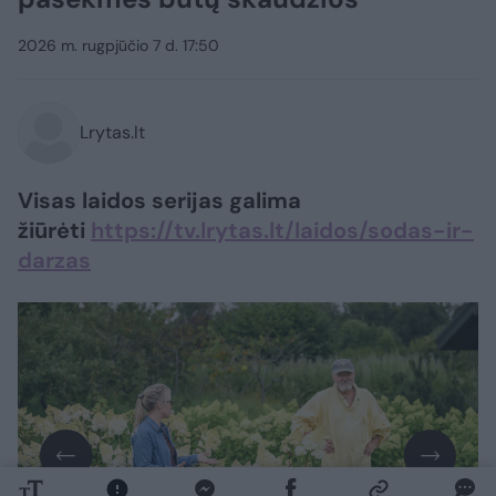
2026 m. rugpjūčio 7 d. 17:50
Lrytas.lt
Visas laidos serijas galima
žiūrėti
https://tv.lrytas.lt/laidos/sodas-ir-
darzas