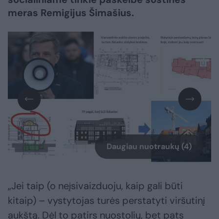
meras Remigijus Šimašius.
Daugiau nuotraukų (4)
„Jei taip (o neįsivaizduoju, kaip gali būti
kitaip) – vystytojas turės perstatyti viršutinį
aukštą. Dėl to patirs nuostolių, bet pats