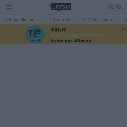
Karas Ukrainoje
Žalioji erdvė
Ačiū, Prezidente
E