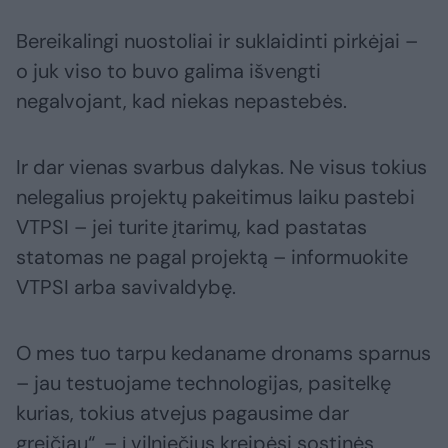
Bereikalingi nuostoliai ir suklaidinti pirkėjai –
o juk viso to buvo galima išvengti
negalvojant, kad niekas nepastebės.
Ir dar vienas svarbus dalykas. Ne visus tokius
nelegalius projektų pakeitimus laiku pastebi
VTPSI – jei turite įtarimų, kad pastatas
statomas ne pagal projektą – informuokite
VTPSI arba savivaldybę.
O mes tuo tarpu kedaname dronams sparnus
– jau testuojame technologijas, pasitelkę
kurias, tokius atvejus pagausime dar
greičiau“, – į vilniečius kreipėsi sostinės