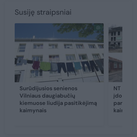
Susiję straipsniai
Surūdijusios senienos
NT broker
Vilniaus daugiabučių
įdomiaus
kiemuose liudija pasitikėjimą
parduoda
kaimynais
kaina at