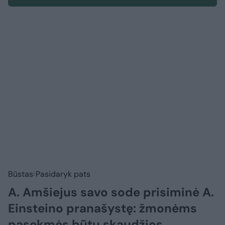
Būstas
Pasidaryk pats
A. Amšiejus savo sode prisiminė A.
Einsteino pranašystę: žmonėms
pasekmės būtų skaudžios