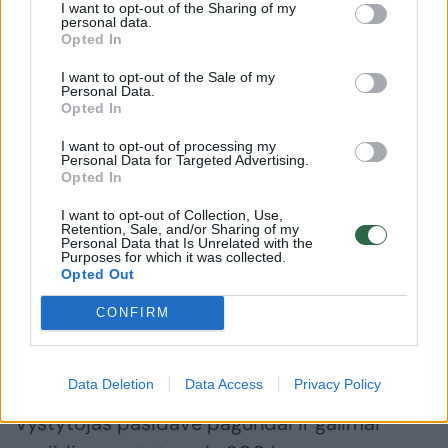
I want to opt-out of the Sharing of my
personal data.
Opted In
I want to opt-out of the Sale of my
Personal Data.
Opted In
I want to opt-out of processing my
Personal Data for Targeted Advertising.
Opted In
I want to opt-out of Collection, Use,
Retention, Sale, and/or Sharing of my
Personal Data that Is Unrelated with the
Purposes for which it was collected.
Opted Out
CONFIRM
Savivaldybė, žinoma, nenusileido. Galiausiai
projektas buvo pataisytas ir 2019 m.
Data Deletion
Data Access
Privacy Policy
savivaldybė jam pritarė. Deja, įtariam,
vystytojas pasidavė pagundai ir galimai