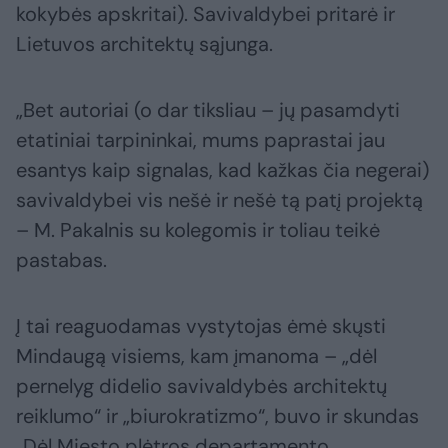
kokybės apskritai). Savivaldybei pritarė ir
Lietuvos architektų sąjunga.
„Bet autoriai (o dar tiksliau – jų pasamdyti
etatiniai tarpininkai, mums paprastai jau
esantys kaip signalas, kad kažkas čia negerai)
savivaldybei vis nešė ir nešė tą patį projektą
– M. Pakalnis su kolegomis ir toliau teikė
pastabas.
Į tai reaguodamas vystytojas ėmė skųsti
Mindaugą visiems, kam įmanoma – „dėl
pernelyg didelio savivaldybės architektų
reiklumo“ ir „biurokratizmo“, buvo ir skundas
„Dėl Miesto plėtros departamento