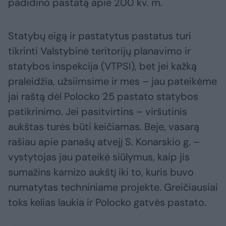
padidino pastatą apie 200 kv. m.
Statybų eigą ir pastatytus pastatus turi
tikrinti Valstybinė teritorijų planavimo ir
statybos inspekcija (VTPSI), bet jei kažką
praleidžia, užsiimsime ir mes – jau pateikėme
jai raštą dėl Polocko 25 pastato statybos
patikrinimo. Jei pasitvirtins – viršutinis
aukštas turės būti keičiamas. Beje, vasarą
rašiau apie panašų atvejį S. Konarskio g. –
vystytojas jau pateikė siūlymus, kaip jis
sumažins karnizo aukštį iki to, kuris buvo
numatytas techniniame projekte. Greičiausiai
toks kelias laukia ir Polocko gatvės pastato.