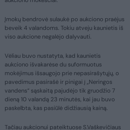
aukciono mokesčiai.
Įmokų bendrovė sulaukė po aukciono praėjus
beveik 4 valandoms. Tokiu atveju kaunietis iš
viso aukcione negalėjo dalyvauti.
Vėliau buvo nustatyta, kad kaunietis
aukciono išvakarėse du suformuotus
mokėjimus išsaugojo prie nepasirašytųjų, o
pavedimus pasirašė ir pinigai į „Neringos
vandens“ sąskaitą pajudėjo tik gruodžio 7
dieną 10 valandą 23 minutės, kai jau buvo
paskelbta, kas pasiūlė didžiausią kainą.
Tačiau aukcionui pateiktuose S.Vaškevičiaus