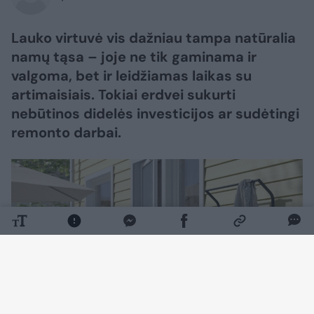
Lauko virtuvė vis dažniau tampa natūralia
namų tąsa – joje ne tik gaminama ir
valgoma, bet ir leidžiamas laikas su
artimaisiais. Tokiai erdvei sukurti
nebūtinos didelės investicijos ar sudėtingi
remonto darbai.