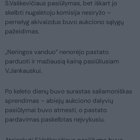
S.Vaškevičiaus pasiūlymas, bet iškart jo
skelbti nugalėtoju komisija nesiryžo –
pernelyg akivaizdus buvo aukciono sąlygų
pažeidimas.
„Neringos vanduo“ nenorėjo pastato
parduoti ir mažiausią kainą pasiūliusiam
V.Jankauskui.
Po keleto dienų buvo surastas saliamoniškas
sprendimas – abiejų aukciono dalyvių
pasiūlymai buvo atmesti, o pastato
pardavimas paskelbtas neįvykusiu.