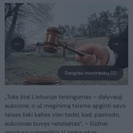
Daugiau nuotraukų (2)
„Toks štai Lietuvoje teisingumas – dalyvauji
aukcione, o už mėginimą teisme apginti savo
teises lieki kaltas vien todėl, kad, pasirodo,
aukcionas buvęs neteisėtas“, – liūdnai
atsiduso palangiškis V.Jankauskas.