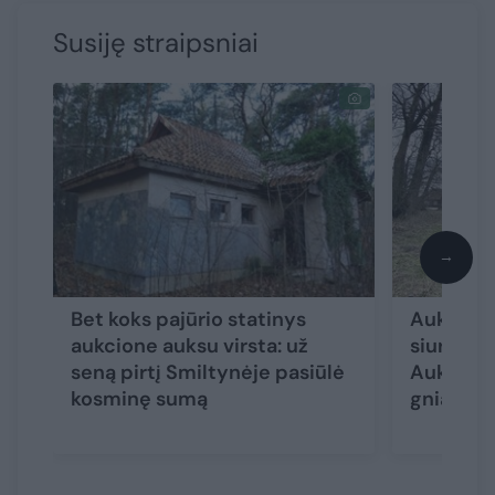
Susiję straipsniai
→
Bet koks pajūrio statinys
Auksine 
aukcione auksu virsta: už
siurblinė
seną pirtį Smiltynėje pasiūlė
Aukščiau
kosminę sumą
gniaužt