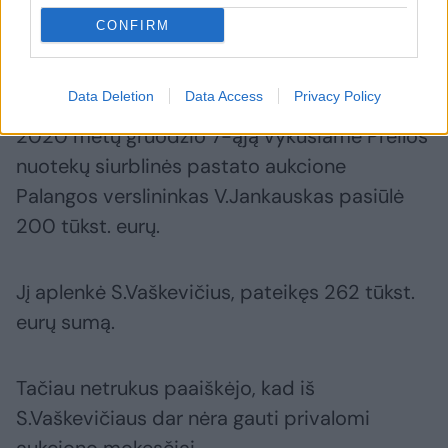
E.Kazlaučiūnaitės nuotr.
CONFIRM
Net negalėjo dalyvauti
Data Deletion
Data Access
Privacy Policy
2020 metų gruodžio 7-ąją vykusiame Preilos
nuotekų siurblinės pastato aukcione
Palangos verslininkas V.Jankauskas pasiūlė
200 tūkst. eurų.
Jį aplenkė S.Vaškevičius, pateikęs 262 tūkst.
eurų sumą.
Tačiau netrukus paaiškėjo, kad iš
S.Vaškevičiaus dar nėra gauti privalomi