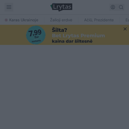
Karas Ukrainoje
Žalioji erdvė
Ačiū, Prezidente
E