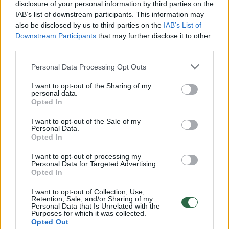
disclosure of your personal information by third parties on the
menkas.
IAB’s list of downstream participants. This information may
also be disclosed by us to third parties on the
IAB’s List of
Downstream Participants
that may further disclose it to other
third parties.
Personal Data Processing Opt Outs
I want to opt-out of the Sharing of my
personal data.
Opted In
I want to opt-out of the Sale of my
Personal Data.
Opted In
I want to opt-out of processing my
Daugiau nuotraukų (2)
Personal Data for Targeted Advertising.
Opted In
I want to opt-out of Collection, Use,
Neteisėtu pripažintas pardavinėjamo nuotekų siurblinės
Retention, Sale, and/or Sharing of my
Personal Data that Is Unrelated with the
pastato aukcionas jo organizatorius ir dalyvius įvėlė į
Purposes for which it was collected.
bylinėjimąsi.
Opted Out