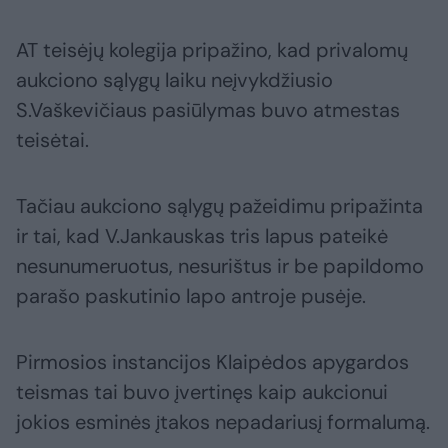
AT teisėjų kolegija pripažino, kad privalomų
aukciono sąlygų laiku neįvykdžiusio
S.Vaškevičiaus pasiūlymas buvo atmestas
teisėtai.
Tačiau aukciono sąlygų pažeidimu pripažinta
ir tai, kad V.Jankauskas tris lapus pateikė
nesunumeruotus, nesurištus ir be papildomo
parašo paskutinio lapo antroje pusėje.
Pirmosios instancijos Klaipėdos apygardos
teismas tai buvo įvertinęs kaip aukcionui
jokios esminės įtakos nepadariusį formalumą.