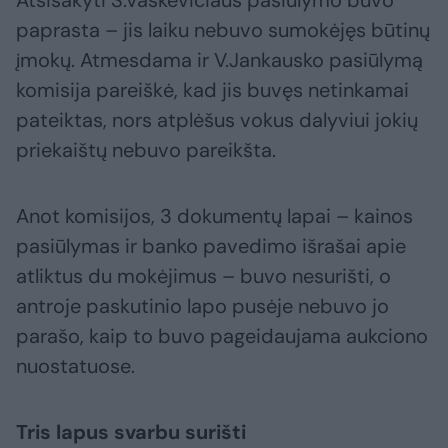
Atsisakyti S.Vaškevičiaus pasiūlymo buvo
paprasta – jis laiku nebuvo sumokėjęs būtinų
įmokų. Atmesdama ir V.Jankausko pasiūlymą
komisija pareiškė, kad jis buvęs netinkamai
pateiktas, nors atplėšus vokus dalyviui jokių
priekaištų nebuvo pareikšta.
Anot komisijos, 3 dokumentų lapai – kainos
pasiūlymas ir banko pavedimo išrašai apie
atliktus du mokėjimus – buvo nesurišti, o
antroje paskutinio lapo pusėje nebuvo jo
parašo, kaip to buvo pageidaujama aukciono
nuostatuose.
Tris lapus svarbu surišti