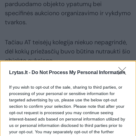
parduodamo objekto ypatumų bei
specifinės aukciono organizavimo ir vykdymo
tvarkos.
Tačiau AT teisėjų kolegija niekuo nepagrindė,
dėl kokių priežasčių buvo būtina nutraukti šio
objekto aukcioną.
Lrytas.lt -
Do Not Process My Personal Information
Kai kurių teisininkų nuomone, toks AT
If you wish to opt-out of the sale, sharing to third parties, or
išaiškinimas ir formuojama praktika gali
processing of your personal or sensitive information for
ydingai pasireikšti ateityje. Anot jų, dabar
targeted advertising by us, please use the below opt-out
section to confirm your selection. Please note that after your
parduodant pajūrio juostos ar draustinio
opt-out request is processed you may continue seeing
teritorijoje esantį objektą aukcionas bet kada
interest-based ads based on personal information utilized by
gali būti nutrauktas, jei organizatoriui neįtiks
us or personal information disclosed to third parties prior to
your opt-out. You may separately opt-out of the further
jo laimėtojas arba pasiūlymas pasirodys per