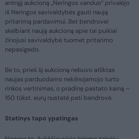
antrąjį aukcioną „Neringos vanduo“ privalėjo
iš Neringos savivaldybės gauti naują
pritarimą pardavimui. Bet bendrovei
skelbiant naują aukcioną apie tai puikiai
žinojusi savivaldybė tuomet pritarimo
nepasigedo.
Be to, prieš šį aukcioną nebuvo atliktas
naujas parduodamo nekilnojamojo turto
rinkos vertinimas, o pradinę pastato kainą –
150 tūkst. eurų nustatė pati bendrovė.
Statinys tapo ypatingas
Negana to, Aukščiausiojo teismo teisėjų