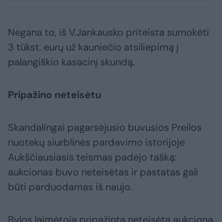
Negana to, iš V.Jankausko priteista sumokėti
3 tūkst. eurų už kauniečio atsiliepimą į
palangiškio kasacinį skundą.
Pripažino neteisėtu
Skandalingai pagarsėjusio buvusios Preilos
nuotekų siurblinės pardavimo istorijoje
Aukščiausiasis teismas padėjo tašką:
aukcionas buvo neteisėtas ir pastatas gali
būti parduodamas iš naujo.
Bylos laimėtoja pripažinta neteisėtą aukcioną