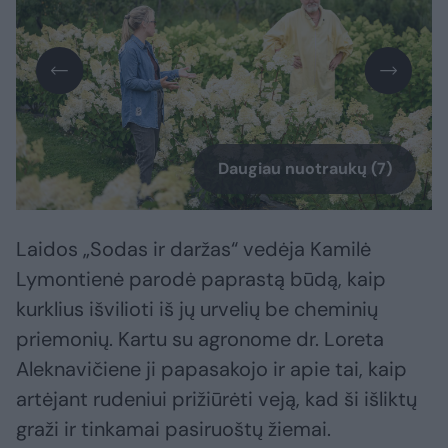
Daugiau nuotraukų (7)
Laidos „Sodas ir daržas“ vedėja Kamilė
Lymontienė parodė paprastą būdą, kaip
kurklius išvilioti iš jų urvelių be cheminių
priemonių. Kartu su agronome dr. Loreta
Aleknavičiene ji papasakojo ir apie tai, kaip
artėjant rudeniui prižiūrėti veją, kad ši išliktų
graži ir tinkamai pasiruoštų žiemai.