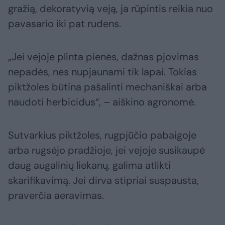
gražią, dekoratyvią veją, ja rūpintis reikia nuo
pavasario iki pat rudens.
„Jei vejoje plinta pienės, dažnas pjovimas
nepadės, nes nupjaunami tik lapai. Tokias
piktžoles būtina pašalinti mechaniškai arba
naudoti herbicidus“, – aiškino agronomė.
Sutvarkius piktžoles, rugpjūčio pabaigoje
arba rugsėjo pradžioje, jei vejoje susikaupė
daug augalinių liekanų, galima atlikti
skarifikavimą. Jei dirva stipriai suspausta,
praverčia aeravimas.