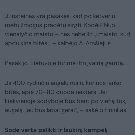
„Einsteinas yra pasakęs, kad po ketverių
metų žmogus pradėtų sirgti. Kodėl? Nuo
vienalyčio maisto – nes nebeliktų maisto, kurį
apdulkina bitės“, – kalbėjo A. Amšiejus.
Pasak jo, Lietuvoje turime itin įvairią gamtą.
„Iš 400 žydinčių augalų rūšių, kuriuos lanko
bitės, apie 70–80 duoda nektarą. Jei
kiekvienoje sodyboje bus bent po vieną tokį
augalą, jau bus labai gerai“, – sakė bitininkas.
Sode verta palikti ir laukinį kampelį