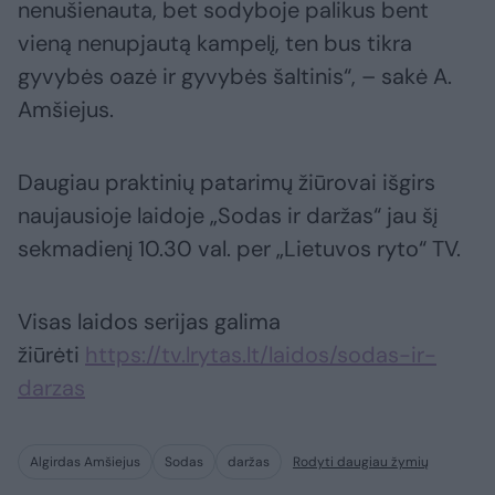
nenušienauta, bet sodyboje palikus bent
vieną nenupjautą kampelį, ten bus tikra
gyvybės oazė ir gyvybės šaltinis“, – sakė A.
Amšiejus.
Daugiau praktinių patarimų žiūrovai išgirs
naujausioje laidoje „Sodas ir daržas“ jau šį
sekmadienį 10.30 val. per „Lietuvos ryto“ TV.
Visas laidos serijas galima
žiūrėti
https://tv.lrytas.lt/laidos/sodas-ir-
darzas
Algirdas Amšiejus
Sodas
daržas
Rodyti daugiau žymių