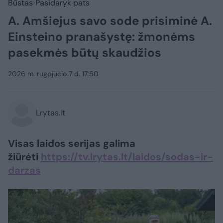
Būstas
Pasidaryk pats
A. Amšiejus savo sode prisiminė A.
Einsteino pranašystę: žmonėms
pasekmės būtų skaudžios
2026 m. rugpjūčio 7 d. 17:50
Lrytas.lt
Visas laidos serijas galima
žiūrėti
https://tv.lrytas.lt/laidos/sodas-ir-
darzas