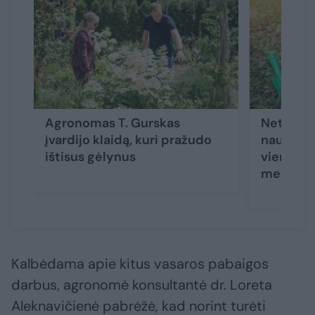
Agronomas T. Gurskas
Net ir t
įvardijo klaidą, kuri pražudo
naujas au
ištisus gėlynus
vienos s
medelyne
Kalbėdama apie kitus vasaros pabaigos
darbus, agronomė konsultantė dr. Loreta
Aleknavičienė pabrėžė, kad norint turėti