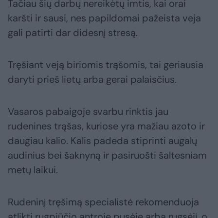
Tačiau šių darbų nereikėtų imtis, kai orai
karšti ir sausi, nes papildomai pažeista veja
gali patirti dar didesnį stresą.
Tręšiant veją biriomis trąšomis, tai geriausia
daryti prieš lietų arba gerai palaisčius.
Vasaros pabaigoje svarbu rinktis jau
rudenines trąšas, kuriose yra mažiau azoto ir
daugiau kalio. Kalis padeda stiprinti augalų
audinius bei šaknyną ir pasiruošti šaltesniam
metų laikui.
Rudeninį tręšimą specialistė rekomenduoja
atlikti rugpjūčio antroje pusėje arba rugsėjį, o