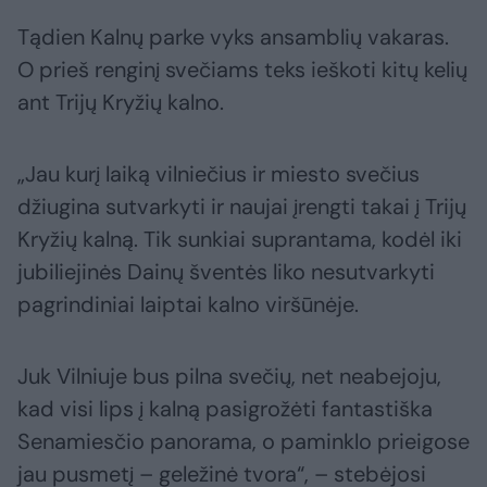
Tądien Kalnų parke vyks ansamblių vakaras.
O prieš renginį svečiams teks ieškoti kitų kelių
ant Trijų Kryžių kalno.
„Jau kurį laiką vilniečius ir miesto svečius
džiugina sutvarkyti ir naujai įrengti takai į Trijų
Kryžių kalną. Tik sunkiai suprantama, kodėl iki
jubiliejinės Dainų šventės liko nesutvarkyti
pagrindiniai laiptai kalno viršūnėje.
Juk Vilniuje bus pilna svečių, net neabejoju,
kad visi lips į kalną pasigrožėti fantastiška
Senamiesčio panorama, o paminklo prieigose
jau pusmetį – geležinė tvora“, – stebėjosi