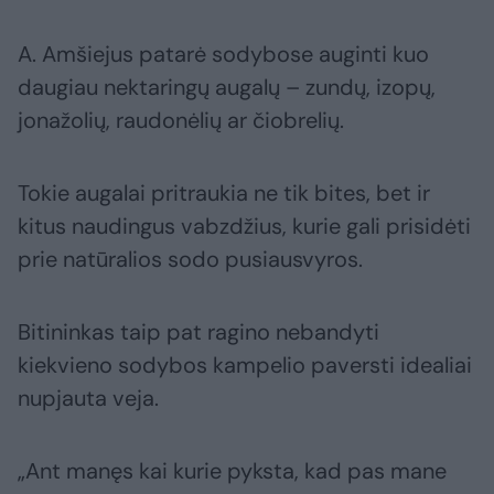
A. Amšiejus patarė sodybose auginti kuo
daugiau nektaringų augalų – zundų, izopų,
jonažolių, raudonėlių ar čiobrelių.
Tokie augalai pritraukia ne tik bites, bet ir
kitus naudingus vabzdžius, kurie gali prisidėti
prie natūralios sodo pusiausvyros.
Bitininkas taip pat ragino nebandyti
kiekvieno sodybos kampelio paversti idealiai
nupjauta veja.
„Ant manęs kai kurie pyksta, kad pas mane