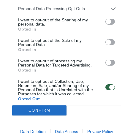
Personal Data Processing Opt Outs
I want to opt-out of the Sharing of my
personal data.
Opted In
I want to opt-out of the Sale of my
Personal Data.
Opted In
Pirmiausia į laistytuvą su vandeniu įpilama
I want to opt-out of processing my
Personal Data for Targeted Advertising.
šiek tiek paprasto maistinio aliejaus ir
Opted In
mišinys gerai išmaišomas.
I want to opt-out of Collection, Use,
Retention, Sale, and/or Sharing of my
Personal Data that Is Unrelated with the
Purposes for which it was collected.
Tuomet darže reikia surasti kurklių urvelius.
Opted Out
Juos galima atpažinti iš dirvos paviršiuje
CONFIRM
matomų gana gilių skylučių. Į jas ir pilamas
paruoštas vandens bei aliejaus mišinys.
Data Deletion
Data Access
Privacy Policy