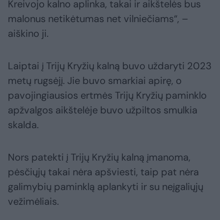
Kreivojo kalno aplinka, takai ir aikštelės bus
malonus netikėtumas net vilniečiams“, –
aiškino ji.
Laiptai į Trijų Kryžių kalną buvo uždaryti 2023
metų rugsėjį. Jie buvo smarkiai apirę, o
pavojingiausios ertmės Trijų Kryžių paminklo
apžvalgos aikštelėje buvo užpiltos smulkia
skalda.
Nors patekti į Trijų Kryžių kalną įmanoma,
pėsčiųjų takai nėra apšviesti, taip pat nėra
galimybių paminklą aplankyti ir su neįgaliųjų
vežimėliais.