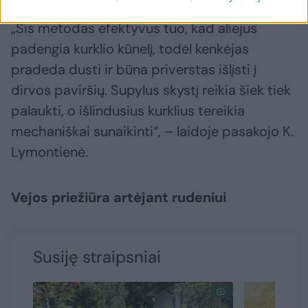
„Šis metodas efektyvus tuo, kad aliejus
padengia kurklio kūnelį, todėl kenkėjas
pradeda dusti ir būna priverstas išlįsti į
dirvos paviršių. Supylus skystį reikia šiek tiek
palaukti, o išlindusius kurklius tereikia
mechaniškai sunaikinti“, – laidoje pasakojo K.
Lymontienė.
Vejos priežiūra artėjant rudeniui
Susiję straipsniai