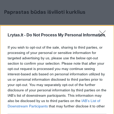
Paprastas būdas išvilioti kurklius
Laidos vedėja ir apželdinimo specialistė K.
Lrytas.lt -
Do Not Process My Personal Information
Lymontienė pademonstravo paprastą
metodą, padedantį surasti po žeme
If you wish to opt-out of the sale, sharing to third parties, or
besislepiančius kurklius.
processing of your personal or sensitive information for
targeted advertising by us, please use the below opt-out
section to confirm your selection. Please note that after your
„Sodas ir daržas“ – ar Nojus įveikė bičių
opt-out request is processed you may continue seeing
interest-based ads based on personal information utilized by
baimę? Pirmasis išbandymas dr. Algirdo
us or personal information disclosed to third parties prior to
Amšiejaus bityne
your opt-out. You may separately opt-out of the further
disclosure of your personal information by third parties on the
IAB’s list of downstream participants. This information may
also be disclosed by us to third parties on the
IAB’s List of
Downstream Participants
that may further disclose it to other
third parties.