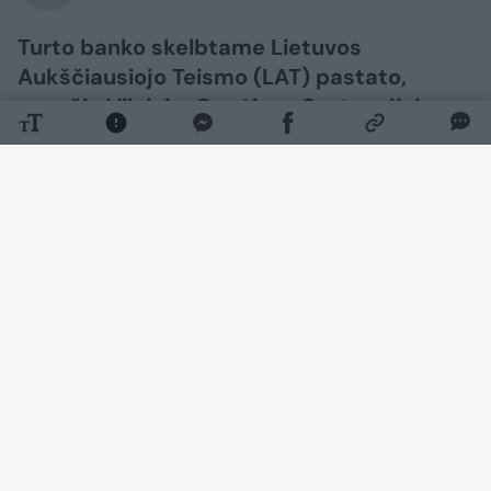
Turto banko skelbtame Lietuvos
Aukščiausiojo Teismo (LAT) pastato,
esančio Vilniuje, Gynėjų g. 6, atnaujinimo
architektūrinio projekto konkurse komisija
atrinko tris geriausiai įvertintus
pasiūlymus: Lietuvos ir Suomijos UAB
„Architektūros linijos“ projektą „Lex4“,
UAB „Mutuus“, veikiančios jungtinės
veiklos sutarties pagrindu su UAB
„Ambraso architektų biuras“, projektą
„Balansas“ ir AB „PST Group“ projektą
„Objektyvas“.