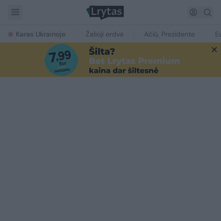
Karas Ukrainoje
Žalioji erdvė
Ačiū, Prezidente
E