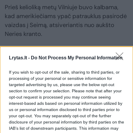
Prieš kelioliką metų Vilniuje buvo kalbama,
kad amerikiečiams ypač patrauklus pasirodė
vaizdas į Seimą, atsiveriantis nuo aukšto
Neries kranto.
Tačiau kai šiame pastate įsikūręs
Lrytas.lt -
Do Not Process My Personal Information
Psichoterapijos centras buvo iškraustytas į
Vasaros gatvės ligoninę, o vėliau likviduotas,
If you wish to opt-out of the sale, sharing to third parties, or
processing of your personal or sensitive information for
amerikiečiai čia kurtis atsisakė.
targeted advertising by us, please use the below opt-out
section to confirm your selection. Please note that after your
opt-out request is processed you may continue seeing
Psichiatras – psichoterapeutas, VU
interest-based ads based on personal information utilized by
profesorius Eugenijus Laurinaitis vadovavo
us or personal information disclosed to third parties prior to
your opt-out. You may separately opt-out of the further
Pasichoterapijos centrui, kai jis buvo
disclosure of your personal information by third parties on the
kraustomas iš Maloniosios gatvės.
IAB’s list of downstream participants. This information may