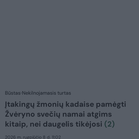
Būstas
Nekilnojamasis turtas
Įtakingų žmonių kadaise pamėgti
Žvėryno svečių namai atgims
kitaip, nei daugelis tikėjosi
(2)
2026 m. rugpjūčio 8 d. 11:02