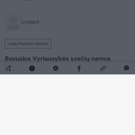
Lrytas.lt
Lrytas Premium nariams
Buvusius Vyriausybės svečių namus
Žvėryne įsigijusiems verslininkams
pagaliau pavyko vietos bendruomenei
įrodyti, kad jie nesivaikys greito pelno
puikioje vietoje.