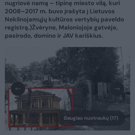
nugriovė namą – tipinę miesto vilą, kuri
2008–2017 m. buvo įrašyta į Lietuvos
Nekilnojamųjų kultūros vertybių paveldo
registrą.)Žvėryne, Maloniojoje gatvėje,
pasirodo, domino ir JAV kariškius.
Daugiau nuotraukų (17)