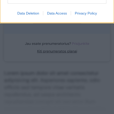
Data Deletion
Data Access
Privacy Policy
Prenumeruoti
Jau esate prenumeratorius?
Prisijunkite
Kiti prenumeratos planai
Lorem ipsum dolor sit amet consectetur
adipisicing elit. Asperiores sapiente, odio
officiis sed tempore vitae veritatis
repellendus, ad saepe architecto
repudiandae corrupti sit non error illum
consequuntur adipisci dignissimos maxime.