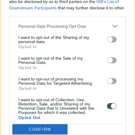
also be disclosed by us to third parties on the
IAB’s List of
Downstream Participants
that may further disclose it to other
– Kuo šis centras buvo ypatingas?
third parties.
Personal Data Processing Opt Outs
– 1990 metais šiame name įsikūręs
I want to opt-out of the Sharing of my
Psichoterapijos centras buvo pirmasis ir
personal data.
Opted In
vienintelis visoje Sovietų Sąjungoje.
I want to opt-out of the Sale of my
Personal Data.
Opted In
I want to opt-out of processing my
Norite skaityti toliau?
Personal Data for Targeted Advertising.
Opted In
I want to opt-out of Collection, Use,
Prisijunkite prie mūsų bendruomenės ir tapkite
Retention, Sale, and/or Sharing of my
Personal Data that Is Unrelated with the
prenumeratoriumi
Purposes for which it was collected.
Opted Out
1
Vos nuo
Eur / mėn.
CONFIRM