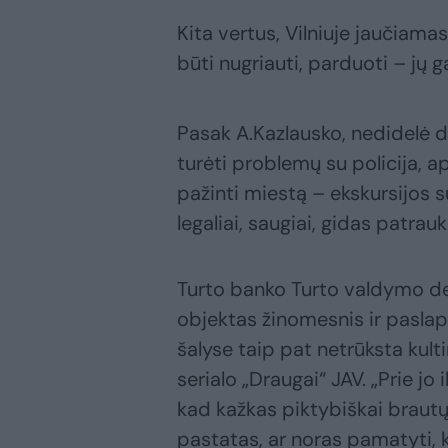
Kita vertus, Vilniuje jaučiama
būti nugriauti, parduoti – jų gal
Pasak A.Kazlausko, nedidelė da
turėti problemų su policija, a
pažinti miestą – ekskursijos 
legaliai, saugiai, gidas patrauk
Turto banko Turto valdymo d
objektas žinomesnis ir paslapt
šalyse taip pat netrūksta kult
serialo „Draugai“ JAV. „Prie jo 
kad kažkas piktybiškai brautųs
pastatas, ar noras pamatyti, ka