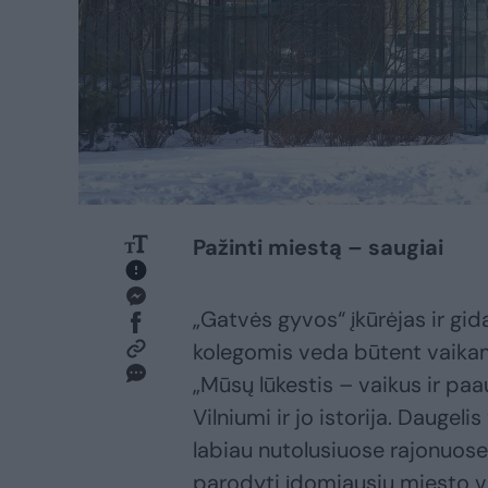
Pažinti miestą – saugiai
„Gatvės gyvos“ įkūrėjas ir gid
kolegomis veda būtent vaikams
„Mūsų lūkestis – vaikus ir paa
Vilniumi ir jo istorija. Dauge
labiau nutolusiuose rajonuose.
parodyti įdomiausių miesto v