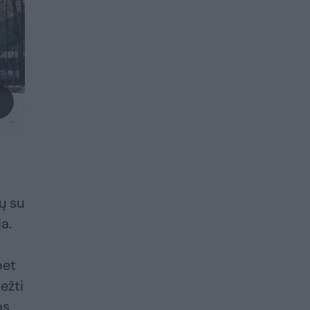
ų su
a.
bet
ežti
os