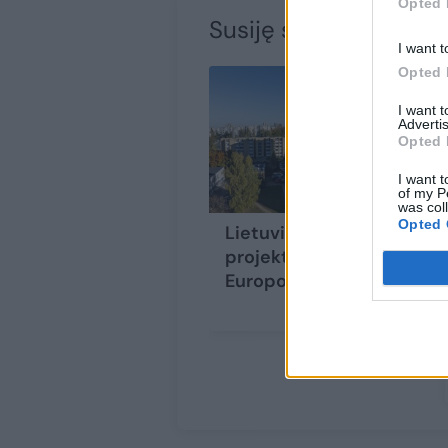
Opted 
Susiję straipsniai
I want t
Opted 
I want 
Advertis
Opted 
I want t
of my P
was col
Opted 
Lietuvių renovacijos
projektas – tarp
Europos geriausiųjų