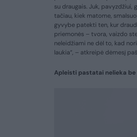
su draugais. Juk, pavyzdžiui,
tačiau, kiek matome, smalsuoli
gyvybe patekti ten, kur drau
priemonės – tvora, vaizdo steb
neleidžiami ne dėl to, kad nor
laukia“, – atkreipė dėmesį pa
Apleisti pastatai nelieka be