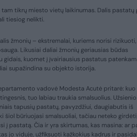
s tam tikrų miesto vietų laikinumas. Dalis pastatų 
i tiesiog nelikti.
lis žmonių – ekstremalai, kuriems norisi rizikuoti,
psauga. Likusiai daliai žmonių geriausias būdas
su gidais, kuomet į įvairiausius pastatus patenka
liai supažindina su objekto istorija.
epartamento vadovė Modesta Acutė pritarė: kuo
ingesnis, tuo labiau traukia smalsuolius. Užsienio
iniais tapusių pastatų, pavyzdžiui, daugiabutis iš
iki šiol būriuojasi smalsuoliai, tačiau neteko girdėti
i į pastatą. Čia ir yra skirtumas, kas masina: ar p
s jo viduje, užfiksuoti kažkokius kadrus ir pasidal