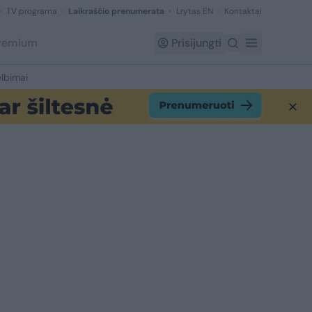
TV programa
Laikraščio prenumerata
Lrytas EN
Kontaktai
Premium
Prisijungti
lbimai