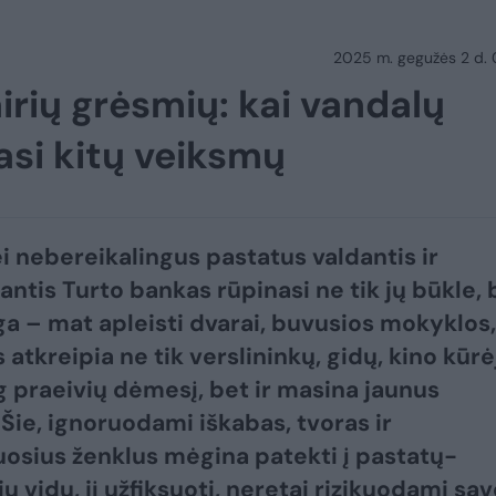
2025 m. gegužės 2 d.
irių grėsmių: kai vandalų
asi kitų veiksmų
i nebereikalingus pastatus valdantis ir
ntis Turto bankas rūpinasi ne tik jų būkle, 
ga – mat apleisti dvarai, buvusios mokyklos,
 atkreipia ne tik verslininkų, gidų, kino kūrė
og praeivių dėmesį, bet ir masina jaunus
Šie, ignoruodami iškabas, tvoras ir
osius ženklus mėgina patekti į pastatų-
ų vidų, jį užfiksuoti, neretai rizikuodami sav