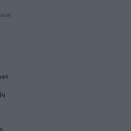
 06:58
bet
jų
o