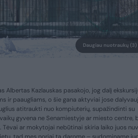
Daugiau nuotraukų (3)
as Albertas Kazlauskas pasakojo, jog dalį ekskursij
 ir paaugliams, o šie gana aktyviai jose dalyvauj
uglius atitraukti nuo kompiuterių, supažindinti su
lis vaikų gyvena ne Senamiestyje ar miesto centre, 
 Tėvai ar mokytojai nebūtinai skiria laiko juos nuv
ietų, tad mes noriai tą darome – sudominame ju