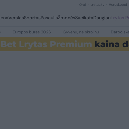
Orai
Lrytas.tv
Horoskopai
iena
Verslas
Sportas
Pasaulis
Žmonės
Sveikata
Daugiau
Lrytas 
e
Europos burės 2026
Gyvenu, ne skrolinu
Darbo ske