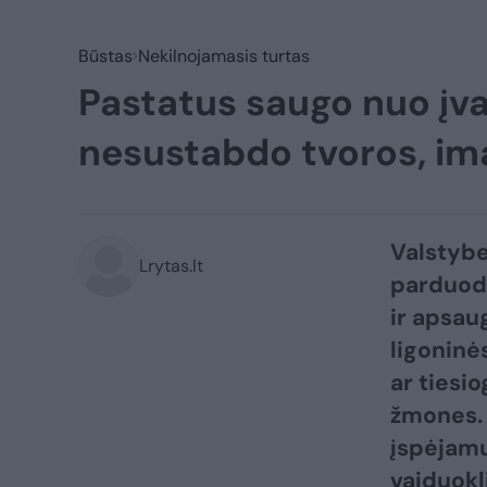
Būstas
Nekilnojamasis turtas
Pastatus saugo nuo įva
nesustabdo tvoros, im
Valstybe
Lrytas.lt
parduoda
ir apsau
ligoninės
ar tiesi
žmones. 
įspėjamu
vaiduokli