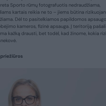
 greta Sporto rūmų fotografuotis nedraudžiama,
ams kartais reikia ne to – jiems būtina rizikuojan
džiama. Dėl to pasitelkiamos papildomos apsaug
ėjimo kameros, fizinė apsauga. Į teritoriją pašali
ima kažką drausti, bet todėl, kad žinome, kokia riz
šnekovė.
 priežiūros