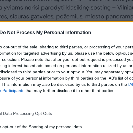
dalyviams norisi parodyti klasikinę sostinę – Vilnia
ves, siauras gatveles, požemius, miesto panorama
aciniai žaidimai, kuriuose šiek tiek azarto, kitaip
Do Not Process My Personal Information
unku motyvuoti. Turime požeminį bunkerį-slėptuvę
iai atvyksta ypač noriai“, – pasakojo A.Kazlauskas
to opt-out of the sale, sharing to third parties, or processing of your per
formation for targeted advertising by us, please use the below opt-out s
r selection. Please note that after your opt-out request is processed y
ne tik paauglius traukia eiti ten, kur negalima, ar
eing interest-based ads based on personal information utilized by us or
. „Ši tendencija akivaizdi stebint įvairius festivali
disclosed to third parties prior to your opt-out. You may separately opt-
losure of your personal information by third parties on the IAB’s list of
ie auditorijos, nebesusitelkia tik į programą, bet 
. This information may also be disclosed by us to third parties on the
IA
monėms patinka apsilankyti elektrinėje, apleistame
Participants
that may further disclose it to other third parties.
. Pastato išskirtunumas traukia pats savaime, o
ai nepateksi, yra stiprus argumentas pabandyti tą
l Data Processing Opt Outs
ovas.
o opt-out of the Sharing of my personal data.