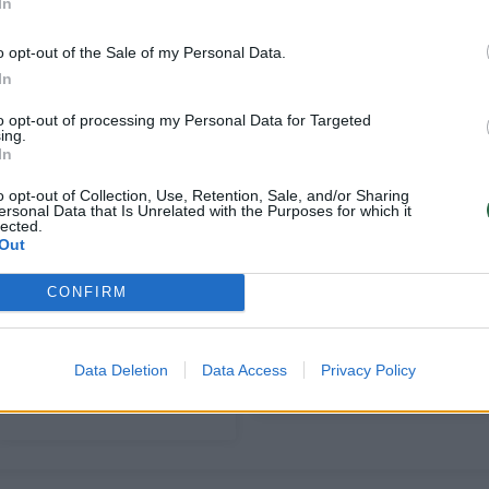
In
o opt-out of the Sale of my Personal Data.
In
to opt-out of processing my Personal Data for Targeted
ing.
In
o opt-out of Collection, Use, Retention, Sale, and/or Sharing
ersonal Data that Is Unrelated with the Purposes for which it
lected.
Out
Šie mokiniai
Konservatoriai:
nusipelnė modernių
Rusijos piliečiams
CONFIRM
ugdymo erdvių:
būtina taikyti NT
gimnazija Vilniuje
įsigijimo apribojimus
bus atnaujinta iš
– įvardijo, kokius
Data Deletion
Data Access
Privacy Policy
esmės