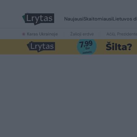
Naujausi
Skaitomiausi
Lietuvos d
Karas Ukrainoje
Žalioji erdvė
Ačiū, Prezident