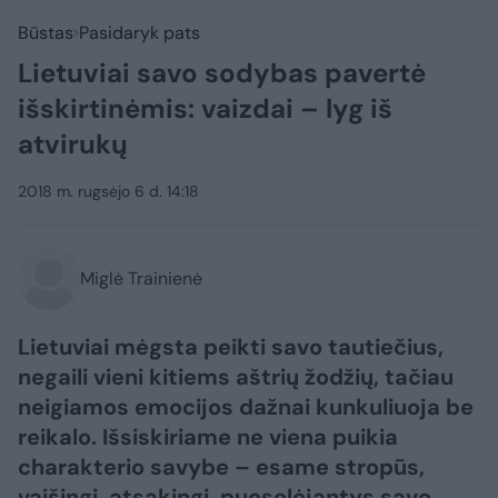
Būstas
Pasidaryk pats
Lietuviai savo sodybas pavertė
išskirtinėmis: vaizdai – lyg iš
atvirukų
2018 m. rugsėjo 6 d. 14:18
Miglė Trainienė
Lietuviai mėgsta peikti savo tautiečius,
negaili vieni kitiems aštrių žodžių, tačiau
neigiamos emocijos dažnai kunkuliuoja be
reikalo. Išsiskiriame ne viena puikia
charakterio savybe – esame stropūs,
vaišingi, atsakingi, puoselėjantys savo