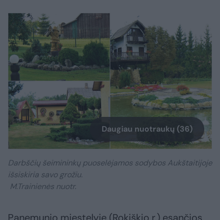
Daugiau nuotraukų (36)
Darbščių šeimininkų puoselėjamos sodybos Aukštaitijoje
išsiskiria savo grožiu.
M.Trainienės nuotr.
Panemunio miestelyje (Rokiškio r.) esančios