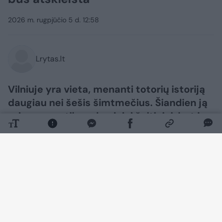
2026 m. rugpjūčio 5 d. 12:58
Lrytas.lt
Vilniuje yra vieta, menanti totorių istoriją
daugiau nei šešis šimtmečius. Šiandien ją
primena ne tik archyviniai šaltiniai, bet ir
buvusio Totorinės kaimo vietoje kuriama
viešoji erdvė, gimusi iš Grigiškių
gyventojos idėjos.