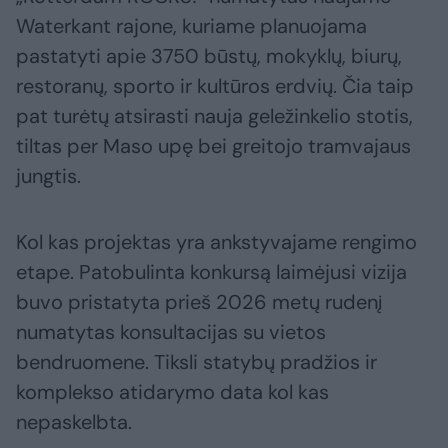
Waterkant rajone, kuriame planuojama
pastatyti apie 3750 būstų, mokyklų, biurų,
restoranų, sporto ir kultūros erdvių. Čia taip
pat turėtų atsirasti nauja geležinkelio stotis,
tiltas per Maso upę bei greitojo tramvajaus
jungtis.
Kol kas projektas yra ankstyvajame rengimo
etape. Patobulinta konkursą laimėjusi vizija
buvo pristatyta prieš 2026 metų rudenį
numatytas konsultacijas su vietos
bendruomene. Tiksli statybų pradžios ir
komplekso atidarymo data kol kas
nepaskelbta.