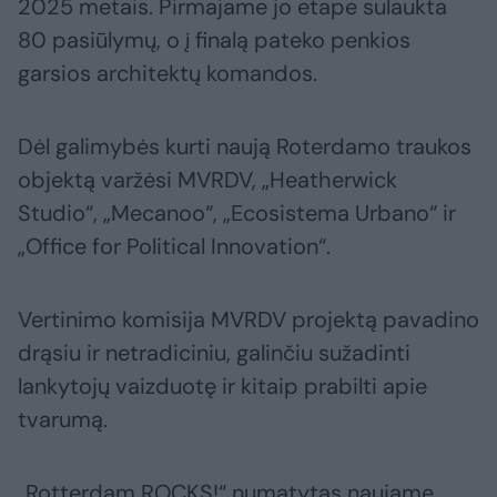
2025 metais. Pirmajame jo etape sulaukta
80 pasiūlymų, o į finalą pateko penkios
garsios architektų komandos.
Dėl galimybės kurti naują Roterdamo traukos
objektą varžėsi MVRDV, „Heatherwick
Studio“, „Mecanoo“, „Ecosistema Urbano“ ir
„Office for Political Innovation“.
Vertinimo komisija MVRDV projektą pavadino
drąsiu ir netradiciniu, galinčiu sužadinti
lankytojų vaizduotę ir kitaip prabilti apie
tvarumą.
„Rotterdam ROCKS!“ numatytas naujame