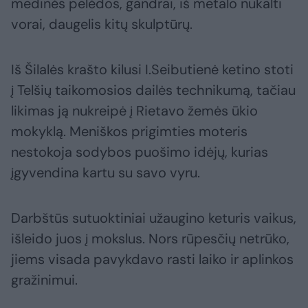
medinės pelėdos, gandrai, iš metalo nukalti
vorai, daugelis kitų skulptūrų.
Iš Šilalės krašto kilusi I.Seibutienė ketino stoti
į Telšių taikomosios dailės technikumą, tačiau
likimas ją nukreipė į Rietavo žemės ūkio
mokyklą. Meniškos prigimties moteris
nestokoja sodybos puošimo idėjų, kurias
įgyvendina kartu su savo vyru.
Darbštūs sutuoktiniai užaugino keturis vaikus,
išleido juos į mokslus. Nors rūpesčių netrūko,
jiems visada pavykdavo rasti laiko ir aplinkos
gražinimui.