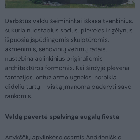
Darbštūs valdų šeimininkai iškasa tvenkinius,
sukuria nuostabius sodus, pieveles ir gėlynus
išpuošia įspūdingomis skulptūromis,
akmenimis, senovinių vežimų ratais,
nustebina aplinkinius originaliomis
architektūros formomis. Kai širdyje plevena
fantazijos, entuziazmo ugnelės, nereikia
didelių turtų – viską įmanoma padaryti savo
rankomis.
Valdą pavertė spalvinga augalų fiesta
Anykščių apylinkėse esantis Andrioniškio