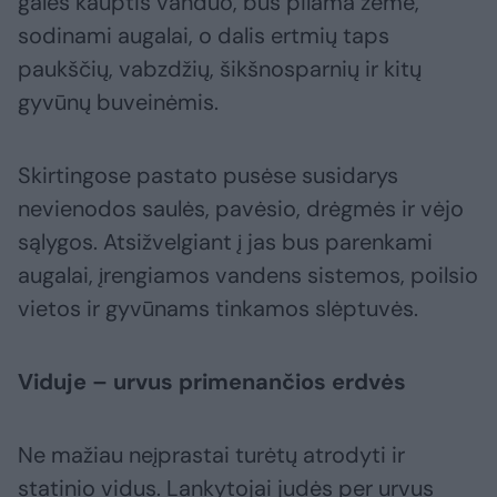
galės kauptis vanduo, bus pilama žemė,
sodinami augalai, o dalis ertmių taps
paukščių, vabzdžių, šikšnosparnių ir kitų
gyvūnų buveinėmis.
Skirtingose pastato pusėse susidarys
nevienodos saulės, pavėsio, drėgmės ir vėjo
sąlygos. Atsižvelgiant į jas bus parenkami
augalai, įrengiamos vandens sistemos, poilsio
vietos ir gyvūnams tinkamos slėptuvės.
Viduje – urvus primenančios erdvės
Ne mažiau neįprastai turėtų atrodyti ir
statinio vidus. Lankytojai judės per urvus