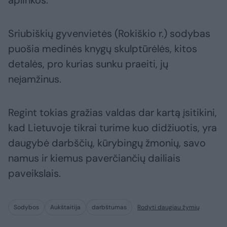
Sriubiškių gyvenvietės (Rokiškio r.) sodybas
puošia medinės knygų skulptūrėlės, kitos
detalės, pro kurias sunku praeiti, jų
neįamžinus.
Regint tokias gražias valdas dar kartą įsitikini,
kad Lietuvoje tikrai turime kuo didžiuotis, yra
daugybė darbščių, kūrybingų žmonių, savo
namus ir kiemus paverčiančių dailiais
paveikslais.
Sodybos
Aukštaitija
darbštumas
Rodyti daugiau žymių