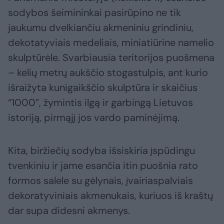
sodybos šeimininkai pasirūpino ne tik
jaukumu dvelkiančiu akmeniniu grindiniu,
dekotatyviais medeliais, miniatiūrine namelio
skulptūrėle. Svarbiausia teritorijos puošmena
– kelių metrų aukščio stogastulpis, ant kurio
išraižyta kunigaikščio skulptūra ir skaičius
“1000”, žymintis ilgą ir garbingą Lietuvos
istoriją, pirmąjį jos vardo paminėjimą.
Kita, biržiečių sodyba išsiskiria įspūdingu
tvenkiniu ir jame esančia itin puošnia rato
formos salele su gėlynais, įvairiaspalviais
dekoratyviniais akmenukais, kuriuos iš kraštų
dar supa didesni akmenys.