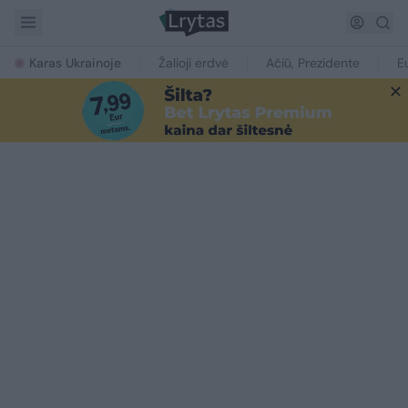
Karas Ukrainoje
Žalioji erdvė
Ačiū, Prezidente
E