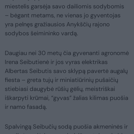
miestelis garsėja savo dailiomis sodybomis
– bėgant metams, ne vienas jo gyventojas
yra pelnęs gražiausios Anykščių rajono
sodybos šeimininko vardą.
Daugiau nei 30 metų čia gyvenanti agronomė
Irena Seibutienė ir jos vyras elektrikas
Albertas Seibutis savo sklypą pavertė augalų
fiesta – greta tujų ir miniatiūrinių pušaičių
stiebiasi daugybė rūšių gėlių, meistriškai
iškarpyti krūmai, “gyvas” žalias kilimas puošia
ir namo fasadą.
Spalvingą Seibučių sodą puošia akmeninės ir