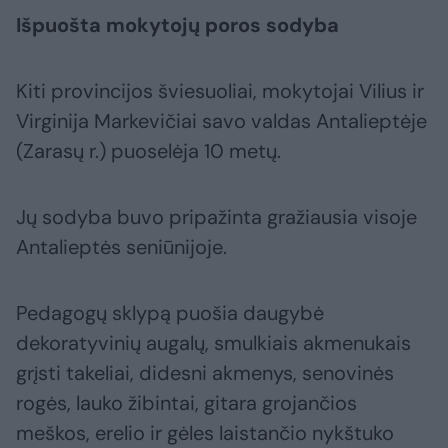
Išpuošta mokytojų poros sodyba
Kiti provincijos šviesuoliai, mokytojai Vilius ir
Virginija Markevičiai savo valdas Antalieptėje
(Zarasų r.) puoselėja 10 metų.
Jų sodyba buvo pripažinta gražiausia visoje
Antalieptės seniūnijoje.
Pedagogų sklypą puošia daugybė
dekoratyvinių augalų, smulkiais akmenukais
grįsti takeliai, didesni akmenys, senovinės
rogės, lauko žibintai, gitara grojančios
meškos, erelio ir gėles laistančio nykštuko