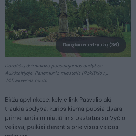
Daugiau nuotraukų (36)
Darbščių šeimininkų puoselėjamos sodybos
Aukštaitijoje. Panemunio miestelis (Rokiškio r.).
M.Trainienės nuotr.
Biržų apylinkėse, kelyje link Pasvalio akį
traukia sodyba, kurios kiemą puošia dvarą
primenantis miniatiūrinis pastatas su Vyčio
vėliava, puikiai derantis prie visos valdos
aplinkos.