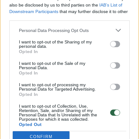
also be disclosed by us to third parties on the
IAB’s List of
Downstream Participants
that may further disclose it to other
third parties.
Personal Data Processing Opt Outs
I want to opt-out of the Sharing of my
personal data.
Opted In
Būstas
Architektūra
I want to opt-out of the Sale of my
Personal Data.
Atrodo lyg fantastinio filmo
Opted In
dekoracija: lietuvių pamėgtame
I want to opt-out of processing my
Personal Data for Targeted Advertising.
mieste iškils milžiniškų uolų
Opted In
bokštas
I want to opt-out of Collection, Use,
Retention, Sale, and/or Sharing of my
Personal Data that Is Unrelated with the
2026 m. rugpjūčio 5 d. 18:35
Purposes for which it was collected.
Opted Out
CONFIRM