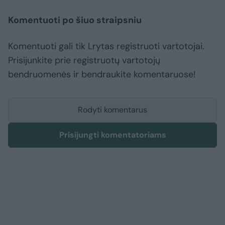
Komentuoti po šiuo straipsniu
Komentuoti gali tik Lrytas registruoti vartotojai.
Prisijunkite prie registruotų vartotojų
bendruomenės ir bendraukite komentaruose!
Rodyti komentarus
Prisijungti komentatoriams