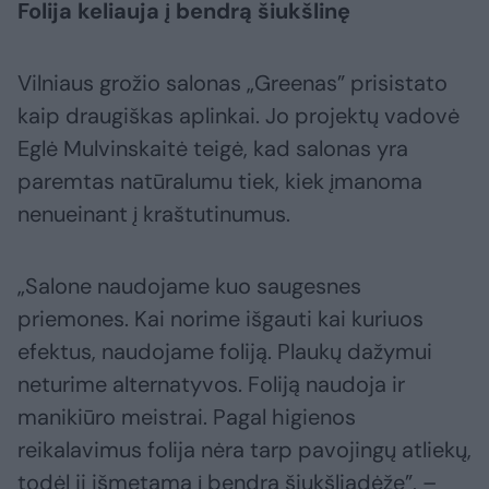
Folija keliauja į bendrą šiukšlinę
Vilniaus grožio salonas „Greenas” prisistato
kaip draugiškas aplinkai. Jo projektų vadovė
Eglė Mulvinskaitė teigė, kad salonas yra
paremtas natūralumu tiek, kiek įmanoma
nenueinant į kraštutinumus.
„Salone naudojame kuo saugesnes
priemones. Kai norime išgauti kai kuriuos
efektus, naudojame foliją. Plaukų dažymui
neturime alternatyvos. Foliją naudoja ir
manikiūro meistrai. Pagal higienos
reikalavimus folija nėra tarp pavojingų atliekų,
todėl ji išmetama į bendrą šiukšliadėžę”, –