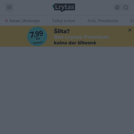
Karas Ukrainoje
Žalioji erdvė
Ačiū, Prezidente
E