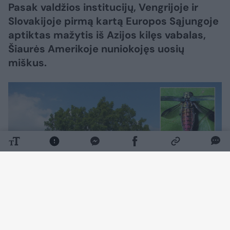
Pasak valdžios institucijų, Vengrijoje ir
Slovakijoje pirmą kartą Europos Sąjungoje
aptiktas mažytis iš Azijos kilęs vabalas,
Šiaurės Amerikoje nuniokojęs uosių
miškus.
Daugiau nuotraukų (3)