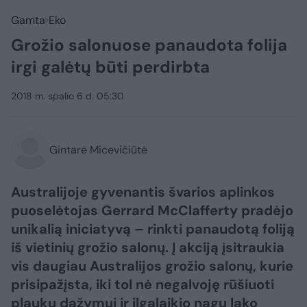
Gamta
Eko
Grožio salonuose panaudota folija
irgi galėtų būti perdirbta
2018 m. spalio 6 d. 05:30
Gintarė Micevičiūtė
Australijoje gyvenantis švarios aplinkos
puoselėtojas Gerrard McClafferty pradėjo
unikalią iniciatyvą – rinkti panaudotą foliją
iš vietinių grožio salonų. Į akciją įsitraukia
vis daugiau Australijos grožio salonų, kurie
prisipažįsta, iki tol nė negalvoję rūšiuoti
plaukų dažymui ir ilgalaikio nagų lako