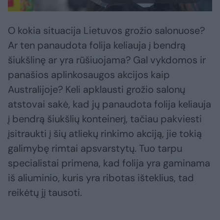
O kokia situacija Lietuvos grožio salonuose?
Ar ten panaudota folija keliauja į bendrą
šiukšlinę ar yra rūšiuojama? Gal vykdomos ir
panašios aplinkosaugos akcijos kaip
Australijoje? Keli apklausti grožio salonų
atstovai sakė, kad jų panaudota folija keliauja
į bendrą šiukšlių konteinerį, tačiau pakviesti
įsitraukti į šių atliekų rinkimo akciją, jie tokią
galimybę rimtai apsvarstytų. Tuo tarpu
specialistai primena, kad folija yra gaminama
iš aliuminio, kuris yra ribotas išteklius, tad
reikėtų jį tausoti.