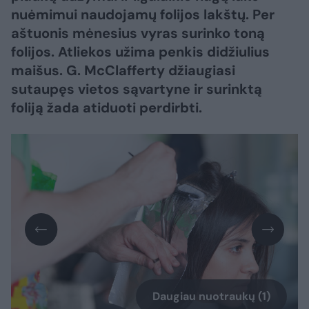
nuėmimui naudojamų folijos lakštų. Per
aštuonis mėnesius vyras surinko toną
folijos. Atliekos užima penkis didžiulius
maišus. G. McClafferty džiaugiasi
sutaupęs vietos sąvartyne ir surinktą
foliją žada atiduoti perdirbti.
Daugiau nuotraukų (1)