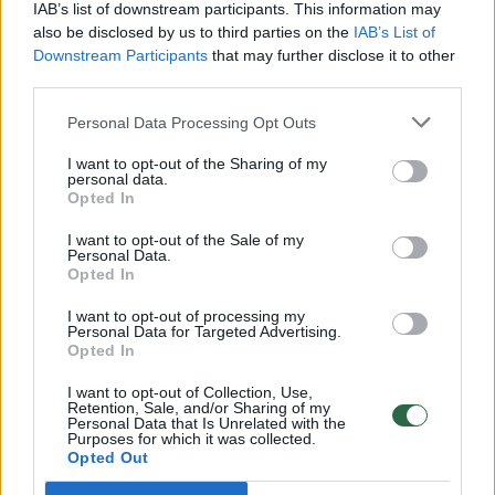
IAB’s list of downstream participants. This information may
salone yra naudojama folija. Panaudota
also be disclosed by us to third parties on the
IAB’s List of
Downstream Participants
that may further disclose it to other
keliauja į bendrą šiukšlių dėžę. V. Vančys teigė,
third parties.
kad atliekas rūšiuotų, jeigu netoli grožio
Personal Data Processing Opt Outs
salono būtų tam skirti konteineriai.
I want to opt-out of the Sharing of my
personal data.
Opted In
Nenori apkrauti specialistų papildomu
darbu
I want to opt-out of the Sale of my
Personal Data.
Opted In
Foliją naudoja ne tik plaukų dažymo, bet ir
I want to opt-out of processing my
Personal Data for Targeted Advertising.
manikiūro bei pedikiūro meistrai. Blizgių
Opted In
lakštų prireikia norint nuvalyti ilgalaikį nagų
I want to opt-out of Collection, Use,
laką. Pasak salono „Beauty Nail” vadybininkės
Retention, Sale, and/or Sharing of my
Personal Data that Is Unrelated with the
Andželikos Bil, visa čia panaudota folija
Purposes for which it was collected.
Opted Out
keliauja į bendrą šiukšlių konteinerį. Viename