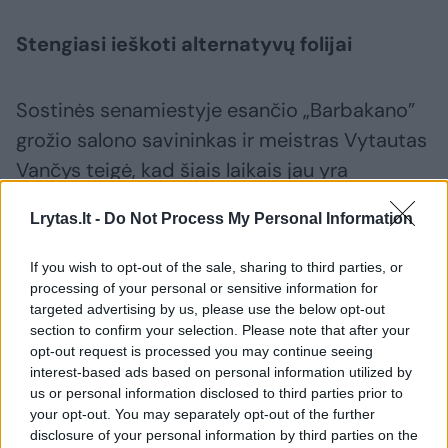
Stengiasi ieškoti alternatyvų folijai
Sostinės senamiestyje esančio „Barbakano”
grožio salono savininkas ir meistras Vytautas
Vančys teigė, kad šiais laikais jau yra
alternatyvų folijai ir plaukus sruogomis galima
Lrytas.lt -
Do Not Process My Personal Information
nudažyti be jos. Šiame salone taip pat
naudojami į popierių panašūs lapeliai, tiesa,
If you wish to opt-out of the sale, sharing to third parties, or
jie brangesni ir mažiau patogūs naudoti, nei
processing of your personal or sensitive information for
targeted advertising by us, please use the below opt-out
įprasti folijos lakštai.
section to confirm your selection. Please note that after your
opt-out request is processed you may continue seeing
interest-based ads based on personal information utilized by
Pasak V. Vančio, ką naudoti plaukams dažyti
us or personal information disclosed to third parties prior to
– foliją ar alternatyvas – priklauso nuo paties
your opt-out. You may separately opt-out of the further
disclosure of your personal information by third parties on the
meistro bei jo darbo įpročių. Todėl ir šiame