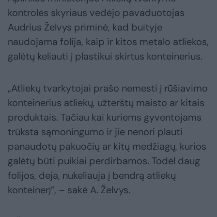
kontrolės skyriaus vedėjo pavaduotojas
Audrius Želvys priminė, kad buityje
naudojama folija, kaip ir kitos metalo atliekos,
galėtų keliauti į plastikui skirtus konteinerius.
„Atliekų tvarkytojai prašo nemesti į rūšiavimo
konteinerius atliekų, užterštų maisto ar kitais
produktais. Tačiau kai kuriems gyventojams
trūksta sąmoningumo ir jie nenori plauti
panaudotų pakuočių ar kitų medžiagų, kurios
galėtų būti puikiai perdirbamos. Todėl daug
folijos, deja, nukeliauja į bendrą atliekų
konteinerį”, – sakė A. Želvys.