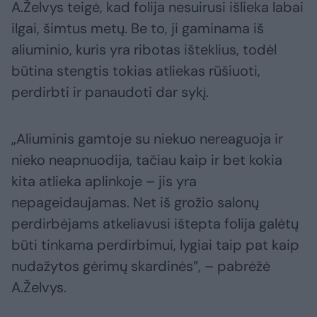
A.Želvys teigė, kad folija nesuirusi išlieka labai
ilgai, šimtus metų. Be to, ji gaminama iš
aliuminio, kuris yra ribotas išteklius, todėl
būtina stengtis tokias atliekas rūšiuoti,
perdirbti ir panaudoti dar sykį.
„Aliuminis gamtoje su niekuo nereaguoja ir
nieko neapnuodija, tačiau kaip ir bet kokia
kita atlieka aplinkoje – jis yra
nepageidaujamas. Net iš grožio salonų
perdirbėjams atkeliavusi ištepta folija galėtų
būti tinkama perdirbimui, lygiai taip pat kaip
nudažytos gėrimų skardinės”, – pabrėžė
A.Želvys.