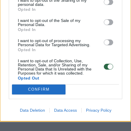
I want to opt-out of the Sharing of my
personal data.
Opted In
I want to opt-out of the Sale of my
Personal Data.
Miestas neturi kuo pasigirti, jeigu jo viešosios
Opted In
erdvės standartizuojamos. Labai kvaila rengti
I want to opt-out of processing my
jų atnaujinimo projektus, prieš tai
Personal Data for Targeted Advertising.
Opted In
neišsiaiškinus, kas tose vietose yra vertinga“,
I want to opt-out of Collection, Use,
– pabrėžė mokslininkė.
Retention, Sale, and/or Sharing of my
Personal Data that Is Unrelated with the
Purposes for which it was collected.
Opted Out
Ji apgailestavo dėl įstatymų spragų,
atotrūkio tarp ministerijų ir savivaldybių,
CONFIRM
sąlygojančių Lietuvos miestų įvaizdžio ir
gamtinės aplinkos skurdinimą, žmonių
Data Deletion
Data Access
Privacy Policy
gyvenimo kokybės prastėjimą.