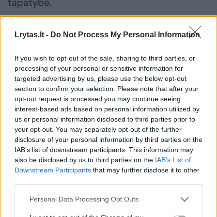
tapatybė.
Lrytas.lt -
Do Not Process My Personal Information
Susiję straipsniai
If you wish to opt-out of the sale, sharing to third parties, or
processing of your personal or sensitive information for
targeted advertising by us, please use the below opt-out
section to confirm your selection. Please note that after your
opt-out request is processed you may continue seeing
interest-based ads based on personal information utilized by
us or personal information disclosed to third parties prior to
your opt-out. You may separately opt-out of the further
disclosure of your personal information by third parties on the
IAB’s list of downstream participants. This information may
also be disclosed by us to third parties on the
IAB’s List of
Sovietmečio dvasią
Vilniaus
Downstream Participants
that may further disclose it to other
skleidusio kvartalo tvarkymo
– permai
third parties.
darbai kai kuriuos
nudžiūvu
klaipėdiečius nuvylė
Personal Data Processing Opt Outs