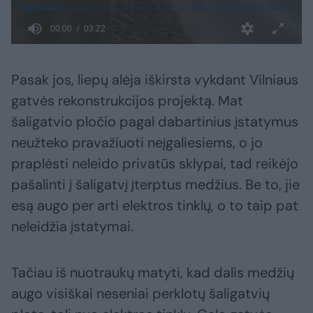
Pasak jos, liepų alėja iškirsta vykdant Vilniaus
gatvės rekonstrukcijos projektą. Mat
šaligatvio pločio pagal dabartinius įstatymus
neužteko pravažiuoti neįgaliesiems, o jo
praplėsti neleido privatūs sklypai, tad reikėjo
pašalinti į šaligatvį įterptus medžius. Be to, jie
esą augo per arti elektros tinklų, o to taip pat
neleidžia įstatymai.
Tačiau iš nuotraukų matyti, kad dalis medžių
augo visiškai neseniai perklotų šaligatvių