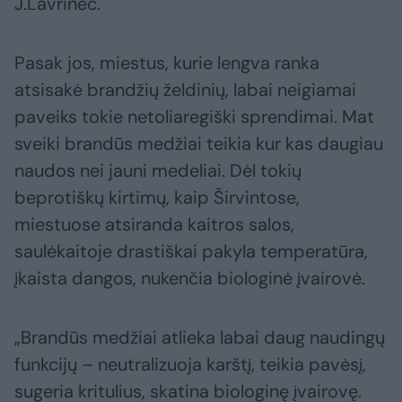
J.Lavrinec.
Pasak jos, miestus, kurie lengva ranka
atsisakė brandžių želdinių, labai neigiamai
paveiks tokie netoliaregiški sprendimai. Mat
sveiki brandūs medžiai teikia kur kas daugiau
naudos nei jauni medeliai. Dėl tokių
beprotiškų kirtimų, kaip Širvintose,
miestuose atsiranda kaitros salos,
saulėkaitoje drastiškai pakyla temperatūra,
įkaista dangos, nukenčia biologinė įvairovė.
„Brandūs medžiai atlieka labai daug naudingų
funkcijų – neutralizuoja karštį, teikia pavėsį,
sugeria kritulius, skatina biologinę įvairovę.