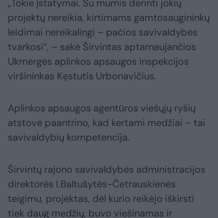
„Tokie įstatymai. Su mumis derinti jokių
projektų nereikia, kirtimams gamtosaugininkų
leidimai nereikalingi – pačios savivaldybės
tvarkosi“, – sakė Širvintas aptarnaujančios
Ukmergės aplinkos apsaugos inspekcijos
viršininkas Kęstutis Urbonavičius.
Aplinkos apsaugos agentūros viešųjų ryšių
atstovė paantrino, kad kertami medžiai – tai
savivaldybių kompetencija.
Širvintų rajono savivaldybės administracijos
direktorės I.Baltušytės-Četrauskienės
teigimu, projektas, dėl kurio reikėjo iškirsti
tiek daug medžių, buvo viešinamas ir