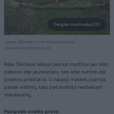
Daugiau nuotraukų (13)
Liepos iškirstos ir prie miesto baseino.
Asmeninio albumo nuotr.
Beje, Šeiniaus alėjoje jaunus medžius jau teko
pakeisti dar jaunesniais, nes anie numirė dėl
prastos priežiūros. O naujoji medelių partija,
pasak vietinių, taip pat sodinta nesilaikant
reikalavimų.
Pasigedo sveiko proto