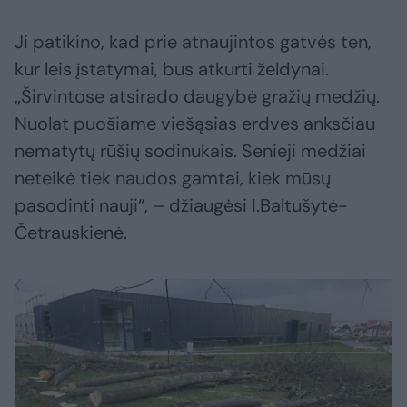
Ji patikino, kad prie atnaujintos gatvės ten,
kur leis įstatymai, bus atkurti želdynai.
„Širvintose atsirado daugybė gražių medžių.
Nuolat puošiame viešąsias erdves anksčiau
nematytų rūšių sodinukais. Senieji medžiai
neteikė tiek naudos gamtai, kiek mūsų
pasodinti nauji“, – džiaugėsi I.Baltušytė-
Četrauskienė.