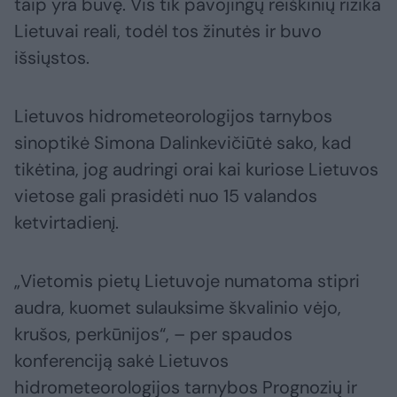
taip yra buvę. Vis tik pavojingų reiškinių rizika
Lietuvai reali, todėl tos žinutės ir buvo
išsiųstos.
Lietuvos hidrometeorologijos tarnybos
sinoptikė Simona Dalinkevičiūtė sako, kad
tikėtina, jog audringi orai kai kuriose Lietuvos
vietose gali prasidėti nuo 15 valandos
ketvirtadienį.
„Vietomis pietų Lietuvoje numatoma stipri
audra, kuomet sulauksime škvalinio vėjo,
krušos, perkūnijos“, – per spaudos
konferenciją sakė Lietuvos
hidrometeorologijos tarnybos Prognozių ir