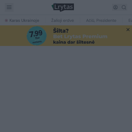
Karas Ukrainoje
Žalioji erdvė
Ačiū, Prezidente
E