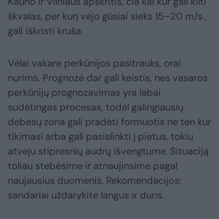
Kauno ir Vilniaus apskritis, čia kai kur gali kilti
škvalas, per kurį vėjo gūsiai sieks 15–20 m/s ,
gali iškristi kruša.
Vėlai vakare perkūnijos pasitrauks, orai
nurims. Prognozė dar gali keistis, nes vasaros
perkūnijų prognozavimas yra labai
sudėtingas procesas, todėl galingiausių
debesų zona gali pradėti formuotis ne ten kur
tikimasi arba gali pasislinkti į pietus, tokiu
atveju stipresnių audrų išvengtume. Situaciją
toliau stebėsime ir atnaujinsime pagal
naujausius duomenis. Rekomendacijos:
sandariai uždarykite langus ir duris.