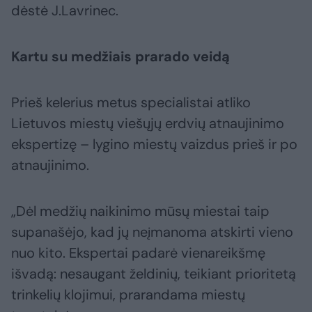
dėstė J.Lavrinec.
Kartu su medžiais prarado veidą
Prieš kelerius metus specialistai atliko
Lietuvos miestų viešųjų erdvių atnaujinimo
ekspertizę – lygino miestų vaizdus prieš ir po
atnaujinimo.
„Dėl medžių naikinimo mūsų miestai taip
supanašėjo, kad jų neįmanoma atskirti vieno
nuo kito. Ekspertai padarė vienareikšmę
išvadą: nesaugant želdinių, teikiant prioritetą
trinkelių klojimui, prarandama miestų