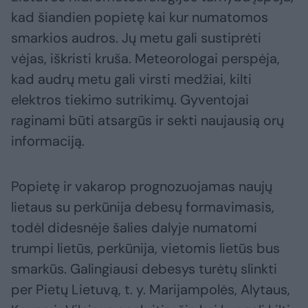
kad šiandien popietę kai kur numatomos
smarkios audros. Jų metu gali sustiprėti
vėjas, iškristi kruša. Meteorologai perspėja,
kad audrų metu gali virsti medžiai, kilti
elektros tiekimo sutrikimų. Gyventojai
raginami būti atsargūs ir sekti naujausią orų
informaciją.
Popietę ir vakarop prognozuojamas naujų
lietaus su perkūnija debesų formavimasis,
todėl didesnėje šalies dalyje numatomi
trumpi lietūs, perkūnija, vietomis lietūs bus
smarkūs. Galingiausi debesys turėtų slinkti
per Pietų Lietuvą, t. y. Marijampolės, Alytaus,