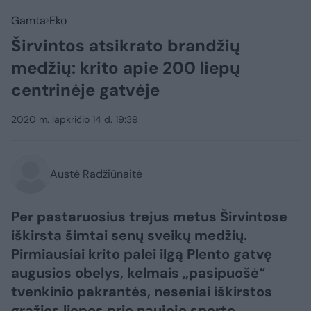
Gamta
Eko
Širvintos atsikrato brandžių
medžių: krito apie 200 liepų
centrinėje gatvėje
2020 m. lapkričio 14 d. 19:39
Austė Radžiūnaitė
Per pastaruosius trejus metus Širvintose
iškirsta šimtai senų sveikų medžių.
Pirmiausiai krito palei ilgą Plento gatvę
augusios obelys, kelmais „pasipuošė“
tvenkinio pakrantės, neseniai iškirstos
gražios liepos prie naujojo sporto