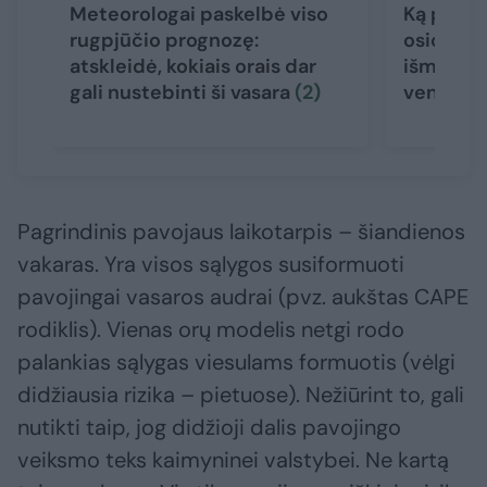
Meteorologai paskelbė viso
Ką prana
rugpjūčio prognozę:
osios ora
atskleidė, kokiais orais dar
išmintis 
gali nustebinti ši vasara
(2)
vengti
Pagrindinis pavojaus laikotarpis – šiandienos
vakaras. Yra visos sąlygos susiformuoti
pavojingai vasaros audrai (pvz. aukštas CAPE
rodiklis). Vienas orų modelis netgi rodo
palankias sąlygas viesulams formuotis (vėlgi
didžiausia rizika – pietuose). Nežiūrint to, gali
nutikti taip, jog didžioji dalis pavojingo
veiksmo teks kaimyninei valstybei. Ne kartą