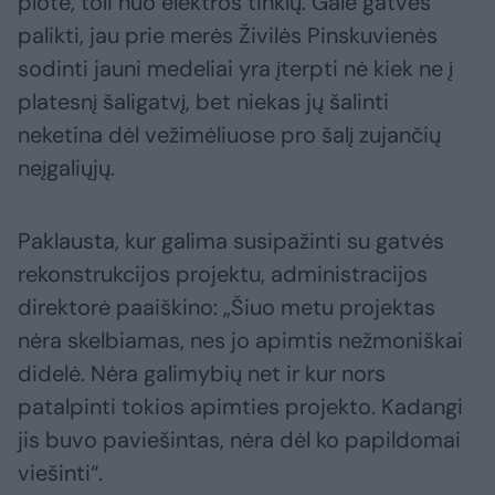
plote, toli nuo elektros tinklų. Gale gatvės
palikti, jau prie merės Živilės Pinskuvienės
sodinti jauni medeliai yra įterpti nė kiek ne į
platesnį šaligatvį, bet niekas jų šalinti
neketina dėl vežimėliuose pro šalį zujančių
neįgaliųjų.
Paklausta, kur galima susipažinti su gatvės
rekonstrukcijos projektu, administracijos
direktorė paaiškino: „Šiuo metu projektas
nėra skelbiamas, nes jo apimtis nežmoniškai
didelė. Nėra galimybių net ir kur nors
patalpinti tokios apimties projekto. Kadangi
jis buvo paviešintas, nėra dėl ko papildomai
viešinti“.