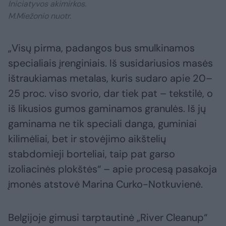
Iniciatyvos akimirkos.
M.Miežonio nuotr.
„Visų pirma, padangos bus smulkinamos
specialiais įrenginiais. Iš susidariusios masės
ištraukiamas metalas, kuris sudaro apie 20–
25 proc. viso svorio, dar tiek pat – tekstilė, o
iš likusios gumos gaminamos granulės. Iš jų
gaminama ne tik speciali danga, guminiai
kilimėliai, bet ir stovėjimo aikštelių
stabdomieji borteliai, taip pat garso
izoliacinės plokštės“ – apie procesą pasakoja
įmonės atstovė Marina Curko-Notkuvienė.
Belgijoje gimusi tarptautinė „River Cleanup“