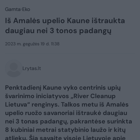
Gamta
Eko
Iš Amalės upelio Kaune ištraukta
daugiau nei 3 tonos padangų
2023 m. gegužės 19 d. 11:38
Lrytas.lt
Penktadienį Kaune vyko centrinis upių
švarinimo iniciatyvos „River Cleanup
Lietuva“ renginys. Talkos metu iš Amalės
upelio ruožo savanoriai ištraukė daugiau
nei 3 tonas padangų, pakrantėse surinkta
8 kubiniai metrai statybinio laužo ir kitų
atliekų. Šią savaitę visoje Lietuvoje apie