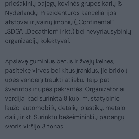
priešakinių pajėgų kovinės grupės karių iš
Nyderlandų, Prezidentūros kanceliarijos
atstovai ir įvairių įmonių („Continental“,
„SDG“, „Decathlon“ ir kt.) bei nevyriausybinių
organizacijų kolektyvai.
Apsiavę guminius batus ir žvejų kelnes,
pasitelkę virves bei kitus įrankius, jie brido į
upės vandenį traukti atliekų. Taip pat
švarintos ir upės pakrantės. Organizatoriai
vardija, kad surinkta 8 kub. m. statybinio
laužo, automobilių detalių, plastikų, metalo
dalių ir kt. Surinktų bešeimininkių padangų
svoris viršijo 3 tonas.