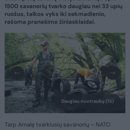
1500 savanorių tvarko daugiau nei 33 upių
ruožus, talkos vyks iki sekmadienio,
rašoma pranešime žiniasklaidai.
Daugiau nuotraukų (15)
Tarp Amalę tvarkiusių savanorių – NATO