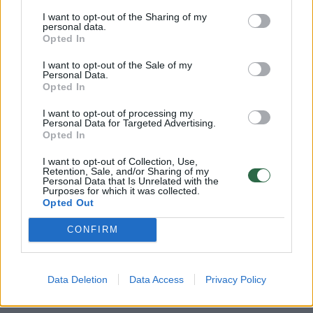
I want to opt-out of the Sharing of my
Renginyje dalyvavę Aplinkos apsaugos
personal data.
Opted In
departamento Kauno valdybos vadovai
teigia, kad apie šį probleminį tašką žino jau
I want to opt-out of the Sale of my
Personal Data.
seniai, taip pat mėgino kameromis
Opted In
identifikuoti teršėjus, tačiau nesėkmingai.
I want to opt-out of processing my
Personal Data for Targeted Advertising.
Tarnybos darbą apsunkina ir tai, kad šiuo
Opted In
metu dirba vos 10 inspektorių,
I want to opt-out of Collection, Use,
aptarnaujančių ir Kauno miesto, ir Kauno
Retention, Sale, and/or Sharing of my
Personal Data that Is Unrelated with the
rajono teritorijas.
Purposes for which it was collected.
Opted Out
CONFIRM
Iniciatyvos organizatoriai teigia, kad siekdami
ugdyti visuomenės sąmoningumą surinktas
padangas prikels antram gyvenimui: būtent
Data Deletion
Data Access
Privacy Policy
Amalėje surinktos bešeimininkės padangos