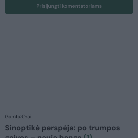
Prisijungti komentatoriams
Gamta
Orai
Sinoptikė perspėja: po trumpos
gaivos – nauja banga
(1)