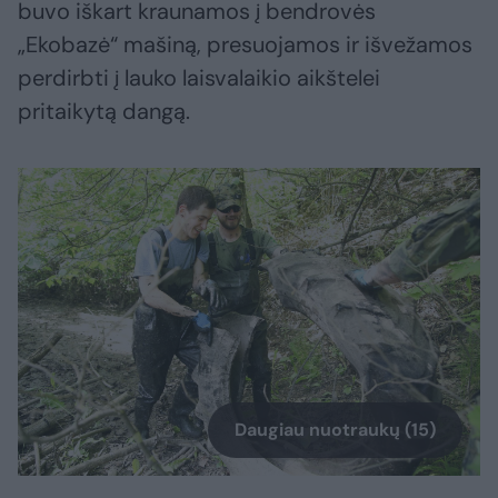
buvo iškart kraunamos į bendrovės
„Ekobazė“ mašiną, presuojamos ir išvežamos
perdirbti į lauko laisvalaikio aikštelei
pritaikytą dangą.
Daugiau nuotraukų (15)