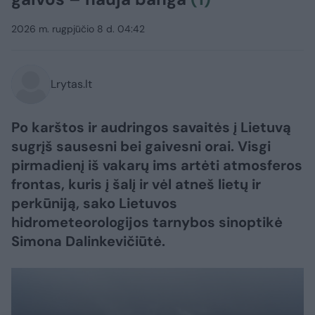
2026 m. rugpjūčio 8 d. 04:42
Lrytas.lt
Po karštos ir audringos savaitės į Lietuvą
sugrįš sausesni bei gaivesni orai. Visgi
pirmadienį iš vakarų ims artėti atmosferos
frontas, kuris į šalį ir vėl atneš lietų ir
perkūniją, sako Lietuvos
hidrometeorologijos tarnybos sinoptikė
Simona Dalinkevičiūtė.