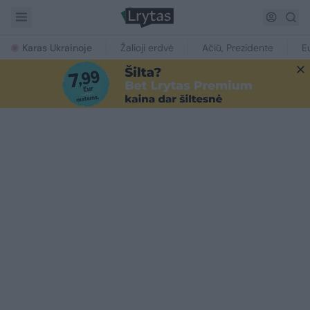
Karas Ukrainoje
Žalioji erdvė
Ačiū, Prezidente
E