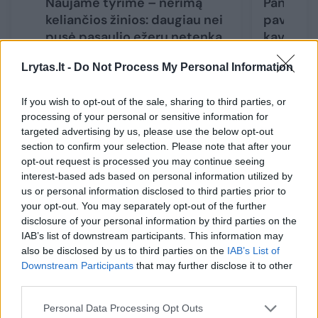
Naujame tyrime – nerimą
Panevėži
keliančios žinios: daugiau nei
paveiksl
pusė pasaulio ežerų netenka
kavos a
vandens
Lrytas.lt -
Do Not Process My Personal Information
If you wish to opt-out of the sale, sharing to third parties, or
processing of your personal or sensitive information for
targeted advertising by us, please use the below opt-out
Miesto teritorijoje, visiškai šalia veikiančių
section to confirm your selection. Please note that after your
opt-out request is processed you may continue seeing
įmonių pastatų esanti upelio dalis paversta
interest-based ads based on personal information utilized by
sisteminės taršos židiniu: akivaizdu, kad
us or personal information disclosed to third parties prior to
padangos čia vežamos ilgą laiką, paskutinės
your opt-out. You may separately opt-out of the further
disclosure of your personal information by third parties on the
palaidotos gal net šį sezoną. Piktavališkumas
IAB’s list of downstream participants. This information may
ir problemos ignoravimas – bado akis.“ –
also be disclosed by us to third parties on the
IAB’s List of
Downstream Participants
that may further disclose it to other
komentuoja iniciatyvos atstovė Ieva
third parties.
Budraitė.
Personal Data Processing Opt Outs