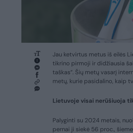
Jau ketvirtus metus iš eilės L
tikrino pirmoji ir didžiausia š
taškas“. Šių metų vasarį inte
metų, kurie pasidalino, kaip t
Lietuvoje visai nerūšiuoja t
Palyginti su 2024 metais, nuo
pernai ji siekė 56 proc., šiem