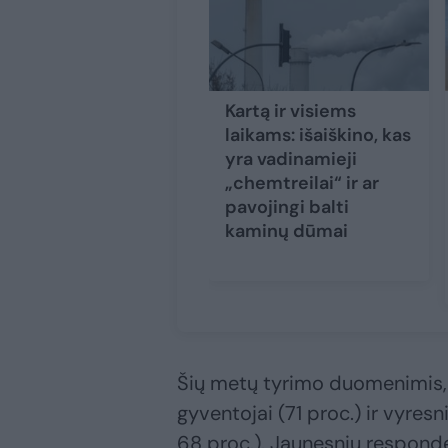
Kartą ir visiems
laikams: išaiškino, kas
yra vadinamieji
„chemtreilai“ ir ar
pavojingi balti
kaminų dūmai
Šių metų tyrimo duomenimis, a
gyventojai (71 proc.) ir vyr
68 proc.). Jaunesnių respond