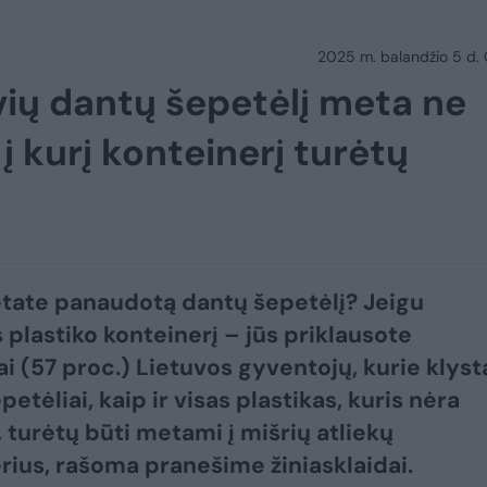
2025 m. balandžio 5 d.
vių dantų šepetėlį meta ne
 į kurį konteinerį turėtų
etate panaudotą dantų šepetėlį? Jeigu
 plastiko konteinerį – jūs priklausote
 (57 proc.) Lietuvos gyventojų, kurie klyst
etėliai, kaip ir visas plastikas, kuris nėra
 turėtų būti metami į mišrių atliekų
rius, rašoma pranešime žiniasklaidai.