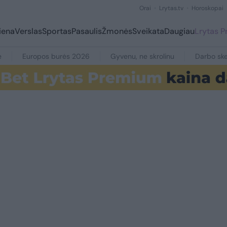
Orai
Lrytas.tv
Horoskopai
iena
Verslas
Sportas
Pasaulis
Žmonės
Sveikata
Daugiau
Lrytas 
e
Europos burės 2026
Gyvenu, ne skrolinu
Darbo ske