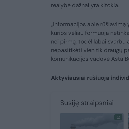
realybė dažnai yra kitokia.
„Informacijos apie rūšiavimą y
kurios vėliau formuoja netink
nei pirmą, todėl labai svarbu at
nepasitikėti vien tik draugų p
komunikacijos vadovė Asta Bu
Aktyviausiai rūšiuoja indiv
Susiję straipsniai