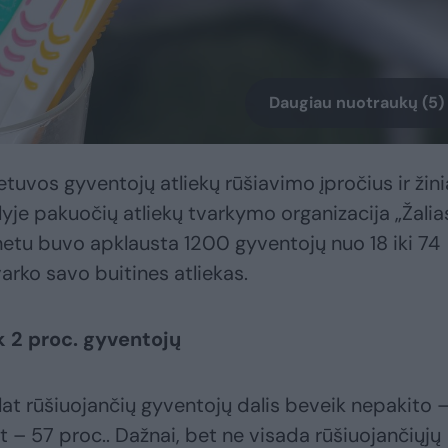
Daugiau nuotraukų (5)
ietuvos gyventojų atliekų rūšiavimo įpročius ir žin
alyje pakuočių atliekų tvarkymo organizacija „Žalia
rnetu buvo apklausta 1200 gyventojų nuo 18 iki 74
varko savo buitines atliekas.
ik 2 proc. gyventojų
lat rūšiuojančių gyventojų dalis beveik nepakito 
et – 57 proc.. Dažnai, bet ne visada rūšiuojančiųjų