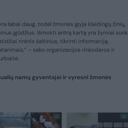
ra labai daug, todėl žmonės įgyja klaidingų žinių,
amus įgūdžius. Išmokti antrą kartą yra žymiai sunk
idžiai rinktis šaltinius, tikrinti informaciją,
atarimais,“ – sako organizacijos rinkodaros ir
rbaitė.
idualių namų gyventojai ir vyresni žmonės