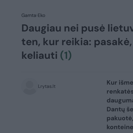
Gamta
Eko
Daugiau nei pusė lietu
ten, kur reikia: pasakė,
keliauti
(1)
​Kur išm
Lrytas.lt
renkatės
daugumai
Dantų šep
pakuotė,
konteine