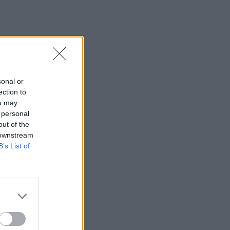
sonal or
ection to
ou may
 personal
out of the
 downstream
B’s List of