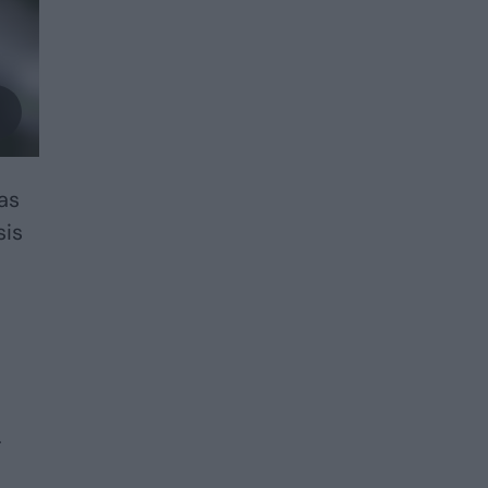
ias
sis
–