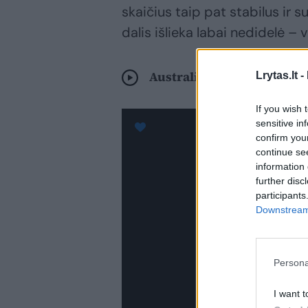
skaičius taip pat stabilus ir
dalis išlieka labai nedidelė – 
Australijos politikės prote
Lrytas.lt -
If you wish 
sensitive in
confirm you
continue se
information 
further disc
participants
Downstream 
Persona
I want t