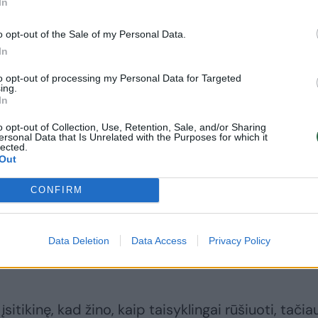
In
o opt-out of the Sale of my Personal Data.
In
to opt-out of processing my Personal Data for Targeted
ing.
In
o opt-out of Collection, Use, Retention, Sale, and/or Sharing
 gyventojų įprotį ir sąmoningą pasirinkimą rūšiuoti
ersonal Data that Is Unrelated with the Purposes for which it
lected.
štaisyti, svarbiausia – motyvacija ir ryžtas. Aplin
Out
is, 2023 metais Lietuvoje perdirbta 64,8%
CONFIRM
ugiau nei Europos Sąjungos vidurkis. To nebūtume
, nes kokybišką žaliavą įmanoma gauti tik iš
ų pakuočių atliekų,“ – pabrėžia Asta Burbaitė,
Data Deletion
Data Access
Privacy Policy
“ rinkodaros ir komunikacijos vadovė.
sitikinę, kad žino, kaip taisyklingai rūšiuoti, tačia