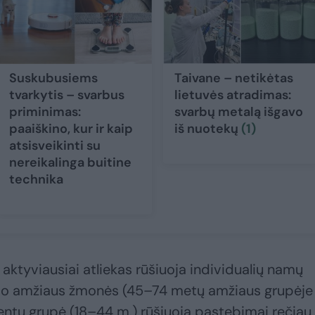
Suskubusiems
Taivane – netikėtas
tvarkytis – svarbus
lietuvės atradimas:
priminimas:
svarbų metalą išgavo
paaiškino, kur ir kaip
iš nuotekų
(1)
atsisveikinti su
nereikalinga buitine
technika
ktyviausiai atliekas rūšiuoja individualių namų
esnio amžiaus žmonės (45–74 metų amžiaus grupėje
entų grupė (18–44 m.) rūšiuoja pastebimai rečiau