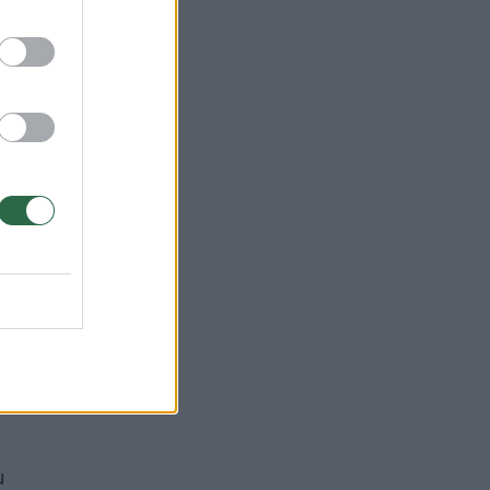
kos
u