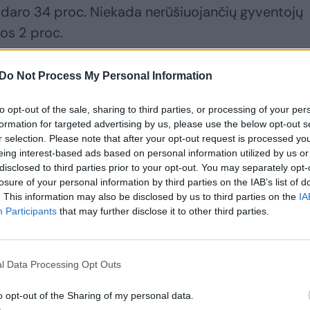
 sudaro 34 proc. Niekada nerūšiuojančių gyventojų
vos 2 proc.
stas prieš taršą: į Senatą atsinešė negyvą lašišą
Do Not Process My Personal Information
to opt-out of the sale, sharing to third parties, or processing of your per
formation for targeted advertising by us, please use the below opt-out s
r selection. Please note that after your opt-out request is processed y
eing interest-based ads based on personal information utilized by us or
disclosed to third parties prior to your opt-out. You may separately opt-
losure of your personal information by third parties on the IAB’s list of
. This information may also be disclosed by us to third parties on the
IA
Participants
that may further disclose it to other third parties.
l Data Processing Opt Outs
o opt-out of the Sharing of my personal data.