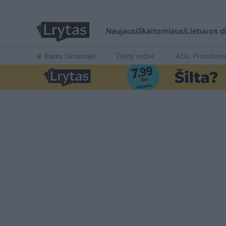
Naujausi
Skaitomiausi
Lietuvos d
Karas Ukrainoje
Žalioji erdvė
Ačiū, Prezident