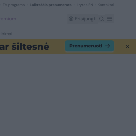
TV programa
Laikraščio prenumerata
Lrytas EN
Kontaktai
Premium
Prisijungti
lbimai