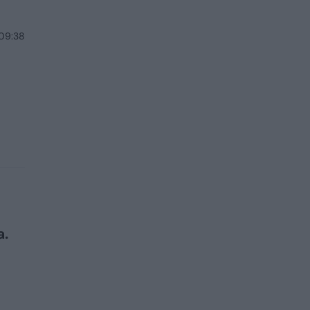
 09:38
a.