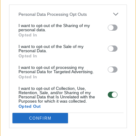
third parties.
Personal Data Processing Opt Outs
Pakėlė kartelę
I want to opt-out of the Sharing of my
personal data.
Opted In
Rokiškio rajone rekordinis stirninas
sumedžiotas buvo praėjusio medžioklės
I want to opt-out of the Sale of my
Personal Data.
sezono metu.
Opted In
I want to opt-out of processing my
Personal Data for Targeted Advertising.
A. Stainys aiškino, kad po kiekvieno
Opted In
medžioklės sezono, pavasarį, būna trofėjų
I want to opt-out of Collection, Use,
vertinimas. Jį atlieka ne patys medžiotojai ar
Retention, Sale, and/or Sharing of my
Personal Data that Is Unrelated with the
jų kolegos, o atestuoti specialistai. Būtent ši
Purposes for which it was collected.
Opted Out
komisija antradienį buvo Rokiškyje ir E.
CONFIRM
Pranskūno sumedžioto stirnino ragus įvertino
auksu.