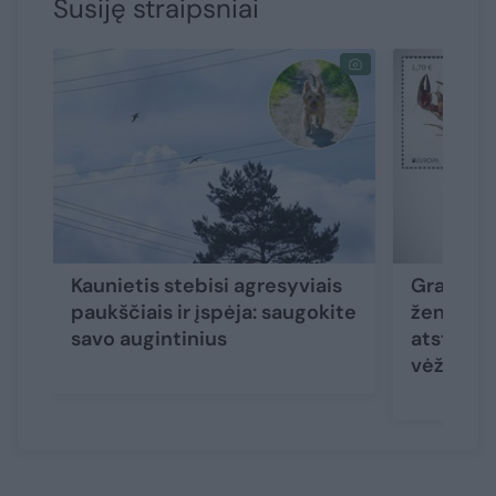
Susiję straipsniai
Kaunietis stebisi agresyviais
Gražiaus
paukščiais ir įspėja: saugokite
ženklo k
savo augintinius
atstovau
vėžys