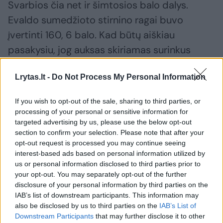
Svarbios čia net ir šimtosios balo dalys.
Evaldo sumedžioto stirnino ragai buvo
įvertinti 160, 6 balo. Kad būtų aiškiau
pasakysiu, jog auksas skiriamas surinkus
mažiausiai 130 balų. O čia – ženkliai daugiau.
Lrytas.lt -
Do Not Process My Personal Information
Iki šiol rokiškėno medžiotojo pasiektas
rekordas buvo 151 balas. Šį stirniną
If you wish to opt-out of the sale, sharing to third parties, or
sumedžiojo a.a. Petras Kulikauskas. Ir tas
processing of your personal or sensitive information for
targeted advertising by us, please use the below opt-out
buvo jau „rimtas“, bet 9 balų skirtumas
section to confirm your selection. Please note that after your
duoda daug“.
opt-out request is processed you may continue seeing
interest-based ads based on personal information utilized by
us or personal information disclosed to third parties prior to
Trofėjino stirnino ragai su kaukole sveria 630
your opt-out. You may separately opt-out of the further
disclosure of your personal information by third parties on the
gramų. Pasak pašnekovo, Lietuvos mastu
IAB’s list of downstream participants. This information may
rekordas yra 214 balų, o šį stirniną
also be disclosed by us to third parties on the
IAB’s List of
sumedžiojo Vilniaus rajono medžiotojas.
Downstream Participants
that may further disclose it to other