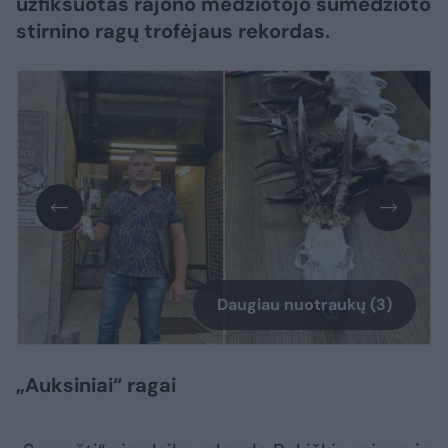
užfiksuotas rajono medžiotojo sumedžioto
stirnino ragų trofėjaus rekordas.
Daugiau nuotraukų (3)
„Auksiniai“ ragai