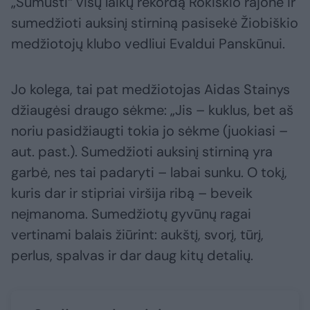
„Sumušti“ visų laikų rekordą Rokiškio rajone ir
sumedžioti auksinį stirniną pasisekė Žiobiškio
medžiotojų klubo vedliui Evaldui Panskūnui.
Jo kolega, tai pat medžiotojas Aidas Stainys
džiaugėsi draugo sėkme: „Jis – kuklus, bet aš
noriu pasidžiaugti tokia jo sėkme (juokiasi –
aut. past.). Sumedžioti auksinį stirniną yra
garbė, nes tai padaryti – labai sunku. O tokį,
kuris dar ir stipriai viršija ribą – beveik
neįmanoma. Sumedžiotų gyvūnų ragai
vertinami balais žiūrint: aukštį, svorį, tūrį,
perlus, spalvas ir dar daug kitų detalių.