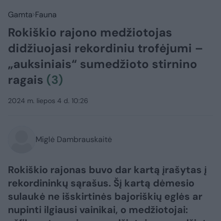
Gamta
Fauna
Rokiškio rajono medžiotojas
didžiuojasi rekordiniu trofėjumi –
„auksiniais“ sumedžioto stirnino
ragais
(3)
2024 m. liepos 4 d. 10:26
Miglė Dambrauskaitė
Rokiškio rajonas buvo dar kartą įrašytas į
rekordininkų sąrašus. Šį kartą dėmesio
sulaukė ne išskirtinės bajoriškių eglės ar
nupinti ilgiausi vainikai, o medžiotojai: