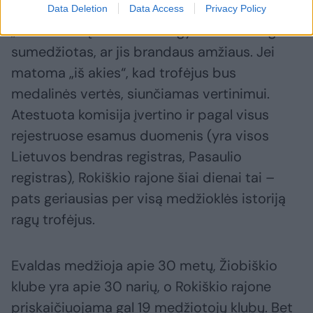
Data Deletion
Data Access
Privacy Policy
„Pirmiausiai įvertinama ar gyvūnas teisingai
sumedžiotas, ar jis brandaus amžiaus. Jei
matoma „iš akies“, kad trofėjus bus
medalinės vertės, siunčiamas vertinimui.
Atestuota komisija įvertino ir pagal visus
rejestruose esamus duomenis (yra visos
Lietuvos bendras registras, Pasaulio
registras), Rokiškio rajone šiai dienai tai –
pats geriausias per visą medžioklės istoriją
ragų trofėjus.
Evaldas medžioja apie 30 metų, Žiobiškio
klube yra apie 30 narių, o Rokiškio rajone
priskaičiuojama gal 19 medžiotojų klubų. Bet