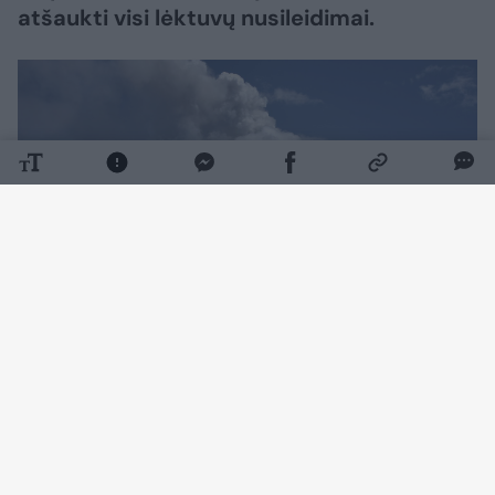
atšaukti visi lėktuvų nusileidimai.
Daugiau nuotraukų (1)
Dėl Etnos vulkaninio aktyvumo ir su tuo
susijusio vulkaninių pelenų išmetimo į
atmosferą oro erdvė pelenų debesies zonoje