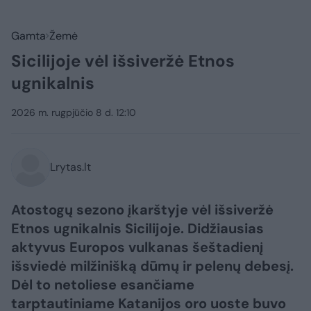
Gamta
Žemė
Sicilijoje vėl išsiveržė Etnos
ugnikalnis
2026 m. rugpjūčio 8 d. 12:10
Lrytas.lt
Atostogų sezono įkarštyje vėl išsiveržė
Etnos ugnikalnis Sicilijoje. Didžiausias
aktyvus Europos vulkanas šeštadienį
išsviedė milžinišką dūmų ir pelenų debesį.
Dėl to netoliese esančiame
tarptautiniame Katanijos oro uoste buvo