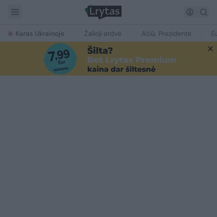
Karas Ukrainoje
Žalioji erdvė
Ačiū, Prezidente
E