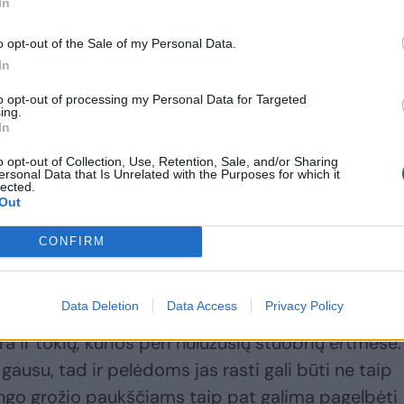
In
o opt-out of the Sale of my Personal Data.
In
to opt-out of processing my Personal Data for Targeted
ing.
In
o opt-out of Collection, Use, Retention, Sale, and/or Sharing
ersonal Data that Is Unrelated with the Purposes for which it
lected.
Out
CONFIRM
ai, kiaušinius deda skirtingose vietose: vienos rūš
Data Deletion
Data Access
Privacy Policy
stambių paukščių lizduose, kitos tam renkasi dr
a ir tokių, kurios peri nulūžusių stuobrių ertmėse.
gausu, tad ir pelėdoms jas rasti gali būti ne taip
ingo grožio paukščiams taip pat galima pagelbėti