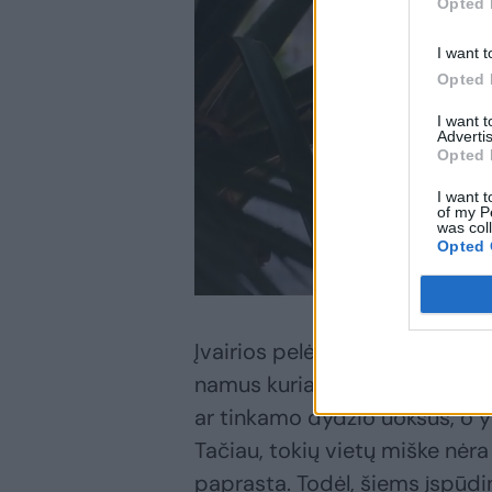
Opted 
I want t
Opted 
I want 
Advertis
Opted 
I want t
of my P
was col
Opted 
Įvairios pelėdų rūšys, natūrali
namus kuria nenaudojamuose 
ar tinkamo dydžio uoksus, o yr
Tačiau, tokių vietų miške nėra 
paprasta. Todėl, šiems įspūd