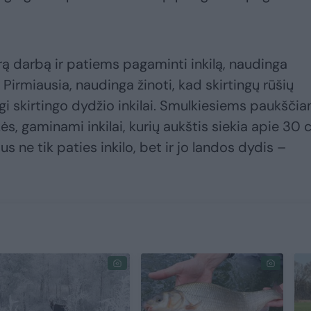
rą darbą ir patiems pagaminti inkilą, naudinga
 Pirmiausia, naudinga žinoti, kad skirtingų rūšių
gi skirtingo dydžio inkilai. Smulkiesiems paukščia
s, gaminami inkilai, kurių aukštis siekia apie 30 
us ne tik paties inkilo, bet ir jo landos dydis –