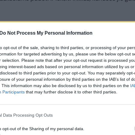
žvirbliniai paukščiai. Vieni iš pirmųjų sparnuočių,
Do Not Process My Personal Information
ietos perėjimui – pelėdos. Pelėdiniai paukščiai
vestuves ūbaudami, o po vestuvių – ima perėti.
to opt-out of the sale, sharing to third parties, or processing of your per
 perėjimui renkasi ne visi pelėdiniai paukščiai.
formation for targeted advertising by us, please use the below opt-out s
r selection. Please note that after your opt-out request is processed y
eing interest-based ads based on personal information utilized by us or
gis tapo verslu: priglaudė daugiau kaip 700 paukš
disclosed to third parties prior to your opt-out. You may separately opt-
losure of your personal information by third parties on the IAB’s list of
. This information may also be disclosed by us to third parties on the
IA
Participants
that may further disclose it to other third parties.
l Data Processing Opt Outs
o opt-out of the Sharing of my personal data.