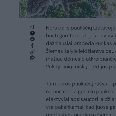
Nors dalis paukščių Lietuvoje ž
busti gamtai ir atėjus pavasa
dažniausiai pradeda kur kas an
Žiemas šalyje leidžiantys pau
mažiau dėmesio atkreipianči
Valstybinių miškų urėdijos pra
Tam tikros paukščių rūšys – pa
namus randa geninių paukščių
efektyviai apsisaugoti leidži
yra pakankamai, kad juose galė
priežasties, naudinga šiems pau