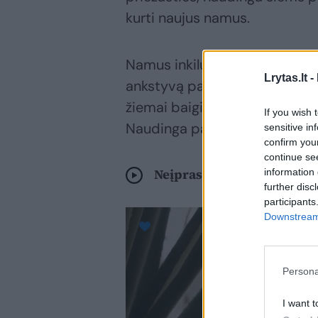
kurti naujus namus.
Namus inkiluose kuriasi ne tik 
Lrytas.lt -
ankstyvą pavasarį ieškančių v
žiemai baigiantis ima švęsti 
If you wish 
Naudinga paminėti, kad inkilus
sensitive in
confirm you
continue se
Neįprastas irakiečio pomė
information 
further disc
participants
Downstream 
Persona
I want t