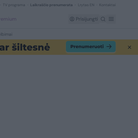
TV programa
Laikraščio prenumerata
Lrytas EN
Kontaktai
Premium
Prisijungti
lbimai