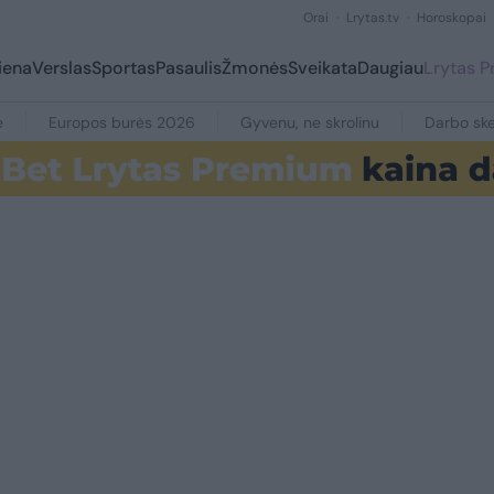
Orai
Lrytas.tv
Horoskopai
iena
Verslas
Sportas
Pasaulis
Žmonės
Sveikata
Daugiau
Lrytas 
e
Europos burės 2026
Gyvenu, ne skrolinu
Darbo ske