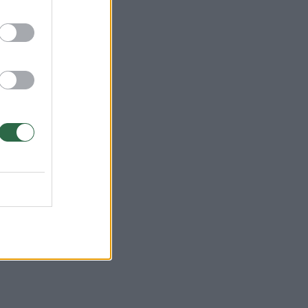
ys
eves