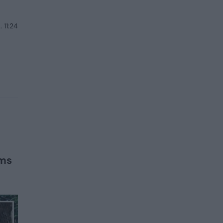
 11:24
ems