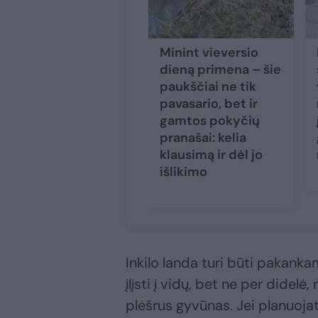
Minint vieversio
dieną primena – šie
paukščiai ne tik
pavasario, bet ir
gamtos pokyčių
pranašai: kelia
klausimą ir dėl jo
išlikimo
Inkilo landa turi būti pakanka
įlįsti į vidų, bet ne per didelė,
plėšrus gyvūnas. Jei planuojat