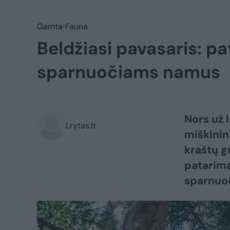
Gamta
Fauna
Beldžiasi pavasaris: pa
sparnuočiams namus
Nors už 
Lrytas.lt
miškinink
kraštų g
patarima
sparnuo