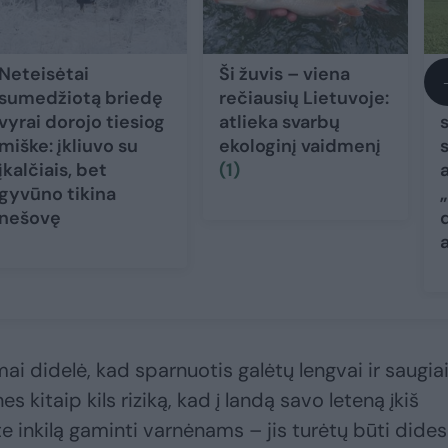
Neteisėtai
Ši žuvis – viena
I
sumedžiotą briedę
rečiausių Lietuvoje:
vyrai dorojo tiesiog
atlieka svarbų
miške: įkliuvo su
ekologinį vaidmenį
įkalčiais, bet
(1)
gyvūno tikina
nešovę
d
mai didelė, kad sparnuotis galėtų lengvai ir saugia
 nes kitaip kils riziką, kad į landą savo leteną įkiš
e inkilą gaminti varnėnams – jis turėtų būti dides