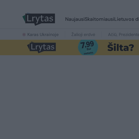
Naujausi
Skaitomiausi
Lietuvos d
Karas Ukrainoje
Žalioji erdvė
Ačiū, Prezident