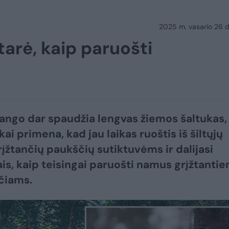
2025 m. vasario 26 d.
tarė, kaip paruošti
lango dar spaudžia lengvas žiemos šaltukas,
ai primena, kad jau laikas ruoštis iš šiltųjų
rįžtančių paukščių sutiktuvėms ir dalijasi
is, kaip teisingai paruošti namus grįžtanti
čiams.