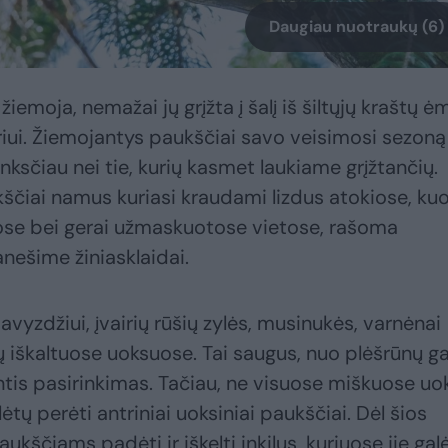
Daugiau nuotraukų (6)
iemoja, nemažai jų grįžta į šalį iš šiltųjų kraštų ė
riui. Žiemojantys paukščiai savo veisimosi sezoną
ksčiau nei tie, kurių kasmet laukiame grįžtančių.
kščiai namus kuriasi kraudami lizdus atokiose, ku
ose bei gerai užmaskuotose vietose, rašoma
nešime žiniasklaidai.
vyzdžiui, įvairių rūšių zylės, musinukės, varnėnai
 iškaltuose uoksuose. Tai saugus, nuo plėšrūnų g
antis pasirinkimas. Tačiau, ne visuose miškuose uo
tų perėti antriniai uoksiniai paukščiai. Dėl šios
kščiams padėti ir iškelti inkilus, kuriuose jie gal