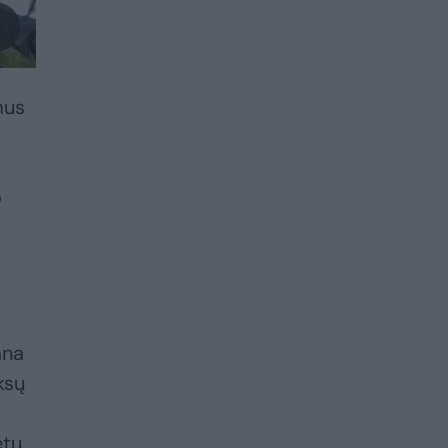
mus
o
ana
ksų
ėtų