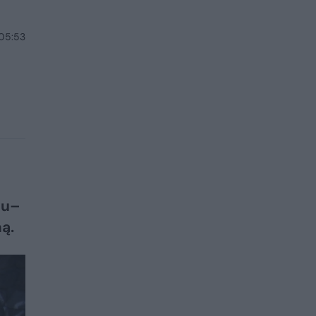
 05:53
du–
ą.