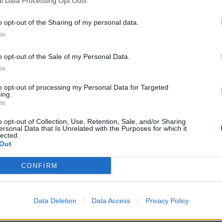
 fiziniams asmenims ir 120–340 eurų bauda
l Data Processing Opt Outs
o opt-out of the Sharing of my personal data.
In
o opt-out of the Sale of my Personal Data.
In
to opt-out of processing my Personal Data for Targeted
ing.
In
o opt-out of Collection, Use, Retention, Sale, and/or Sharing
ersonal Data that Is Unrelated with the Purposes for which it
lected.
Out
Planuotus nukirsti
Valstybės
kaštonus išgelbėjo
kontrolės auditas:
CONFIRM
budrūs kauniečiai:
Lietuvos miškais
išsaugoti pavyko
rūpinamasi
mažiausiai 10
nepakankamai
Data Deletion
Data Access
Privacy Policy
medžių