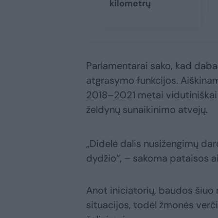
kilometrų
Parlamentarai sako, kad dabar
atgrasymo funkcijos. Aiškinam
2018–2021 metai vidutiniškai
želdynų sunaikinimo atvejų.
„Didelė dalis nusižengimų da
dydžio“, – sakoma pataisos a
Anot iniciatorių, baudos šiu
situacijos, todėl žmonės verči