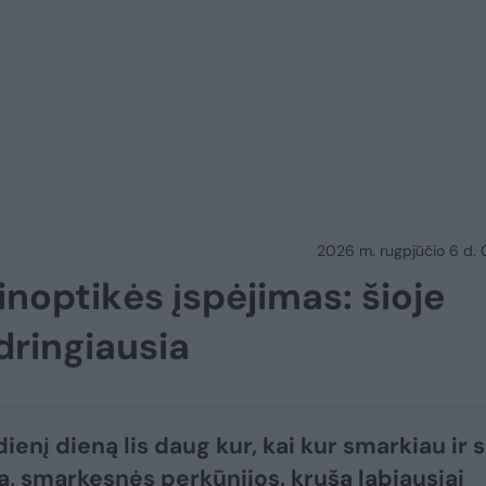
2026 m. rugpjūčio 6 d.
inoptikės įspėjimas: šioje
dringiausia
ienį dieną lis daug kur, kai kur smarkiau ir 
a, smarkesnės perkūnijos, kruša labiausiai