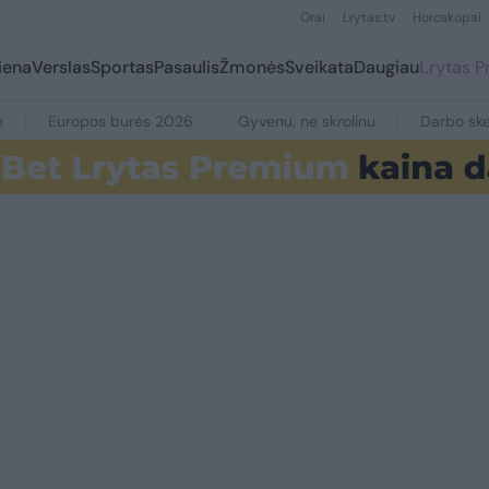
Orai
Lrytas.tv
Horoskopai
iena
Verslas
Sportas
Pasaulis
Žmonės
Sveikata
Daugiau
Lrytas 
e
Europos burės 2026
Gyvenu, ne skrolinu
Darbo ske