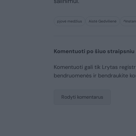
šalinimui.
pjovė medžius
Aistė Gedvilienė
^Instan
Komentuoti po šiuo straipsniu
Komentuoti gali tik Lrytas registr
bendruomenės ir bendraukite k
Rodyti komentarus