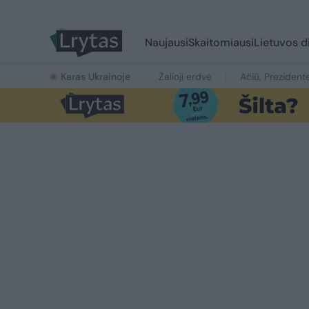
Naujausi
Skaitomiausi
Lietuvos d
Karas Ukrainoje
Žalioji erdvė
Ačiū, Prezident