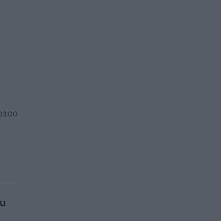
 03:00
su