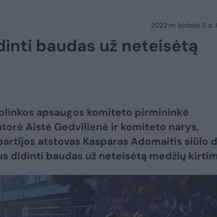
2022 m. birželio 11 d.
idinti baudas už neteisėtą
linkos apsaugos komiteto pirmininkė
torė Aistė Gedvilienė ir komiteto narys,
partijos atstovas Kasparas Adomaitis siūlo 
tus didinti baudas už neteisėtą medžių kirtim