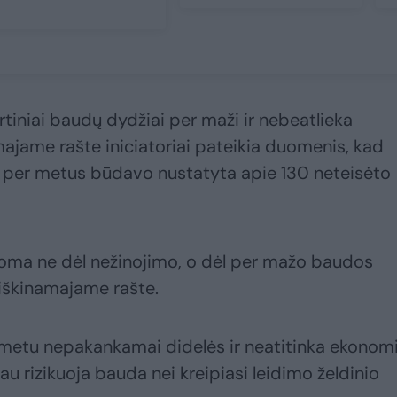
tiniai baudų dydžiai per maži ir nebeatlieka
ajame rašte iniciatoriai pateikia duomenis, kad
 per metus būdavo nustatyta apie 130 neteisėto
roma ne dėl nežinojimo, o dėl per mažo baudos
iškinamajame rašte.
o metu nepakankamai didelės ir neatitinka ekonom
au rizikuoja bauda nei kreipiasi leidimo želdinio