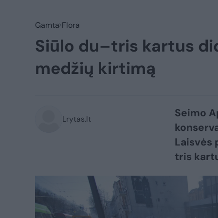
Gamta
Flora
Siūlo du–tris kartus d
medžių kirtimą
Seimo Ap
Lrytas.lt
konserva
Laisvės 
tris kar