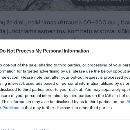
nų želdinių naikinimas užtraukia 60–200 eurų ba
dą juridiniams asmenims. Komiteto atstovai siūlo
 neteisėtą saugotinų krūmų iškirtimą, o už saugoti
inti triskart.
Do Not Process My Personal Information
to opt-out of the sale, sharing to third parties, or processing of your per
inių nusižengimų kodekso pataisą, už saugotinų
formation for targeted advertising by us, please use the below opt-out s
80–600 eurų bauda fiziniams ir 200–900 eurų b
r selection. Please note that after your opt-out request is processed y
eing interest-based ads based on personal information utilized by us or
disclosed to third parties prior to your opt-out. You may separately opt-
losure of your personal information by third parties on the IAB’s list of
. This information may also be disclosed by us to third parties on the
IA
 sunaikinimas šiuo metu gresia įspėjimu arba 20–
Participants
that may further disclose it to other third parties.
70–170 eurų bauda juridiniams asmenims. Tokią
ų sunaikinimą, o už likviduotus medžius būtų