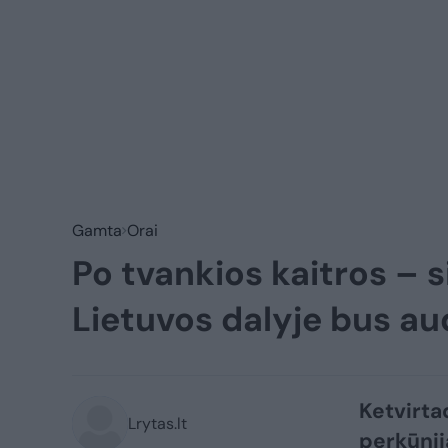
Gamta
Orai
Po tvankios kaitros – s
Lietuvos dalyje bus au
Ketvirtad
Lrytas.lt
perkūnij