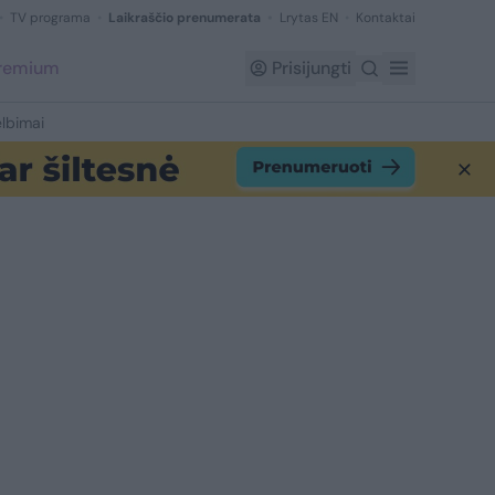
TV programa
Laikraščio prenumerata
Lrytas EN
Kontaktai
Premium
Prisijungti
lbimai