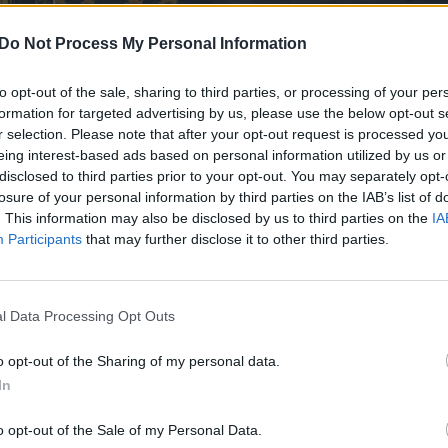
Daugiau nuotraukų (18)
Do Not Process My Personal Information
to opt-out of the sale, sharing to third parties, or processing of your per
pti augalų ir neskinti, net jei labai norisi.
formation for targeted advertising by us, please use the below opt-out s
r selection. Please note that after your opt-out request is processed y
eing interest-based ads based on personal information utilized by us or
ais iš saulėgrąžų laukų ir juos lankančių
disclosed to third parties prior to your opt-out. You may separately opt-
losure of your personal information by third parties on the IAB’s list of
o tinklo paskyroje.
. This information may also be disclosed by us to third parties on the
IA
Participants
that may further disclose it to other third parties.
aulėgrąžų laukai, netrūksta ir norinčių
ūrėkite patys, galbūt ir jus pakerės ši
l Data Processing Opt Outs
o opt-out of the Sharing of my personal data.
In
o opt-out of the Sale of my Personal Data.