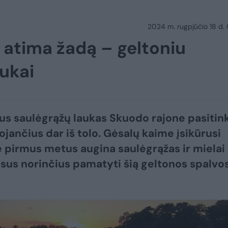
2024 m. rugpjūčio 18 d.
 atima žadą – geltoniu
aukai
s saulėgrąžų laukas Skuodo rajone pasitin
ojančius dar iš tolo. Gėsalų kaime įsikūrusi
 pirmus metus augina saulėgrąžas ir mielai
isus norinčius pamatyti šią geltonos spalvo