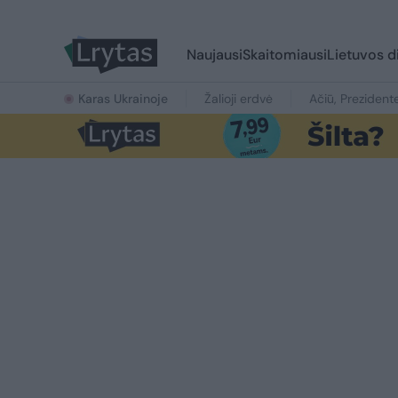
Naujausi
Skaitomiausi
Lietuvos d
Karas Ukrainoje
Žalioji erdvė
Ačiū, Prezident