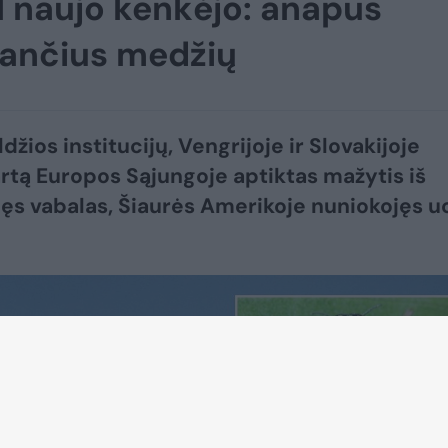
l naujo kenkėjo: anapus
tančius medžių
džios institucijų, Vengrijoje ir Slovakijoje
rtą Europos Sąjungoje aptiktas mažytis iš
ilęs vabalas, Šiaurės Amerikoje nuniokojęs u