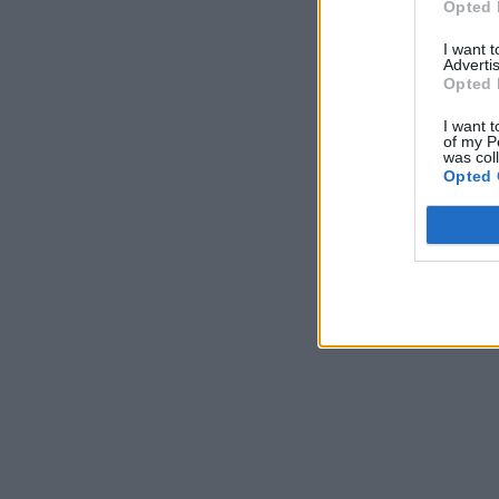
Opted 
I want 
Advertis
Opted 
I want t
of my P
was col
Opted 