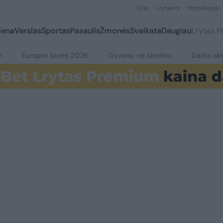
Orai
Lrytas.tv
Horoskopai
iena
Verslas
Sportas
Pasaulis
Žmonės
Sveikata
Daugiau
Lrytas 
e
Europos burės 2026
Gyvenu, ne skrolinu
Darbo ske