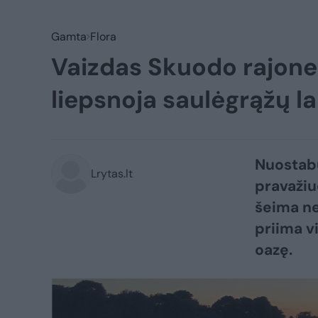
Gamta
Flora
Vaizdas Skuodo rajone
liepsnoja saulėgrąžų l
Nuostabu
Lrytas.lt
pravažiu
šeima ne
priima v
oazę.