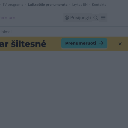
TV programa
Laikraščio prenumerata
Lrytas EN
Kontaktai
Premium
Prisijungti
lbimai