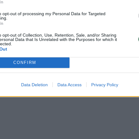
In
to opt-out of processing my Personal Data for Targeted
ing.
In
o opt-out of Collection, Use, Retention, Sale, and/or Sharing
ersonal Data that Is Unrelated with the Purposes for which it
lected.
Out
CONFIRM
Data Deletion
Data Access
Privacy Policy