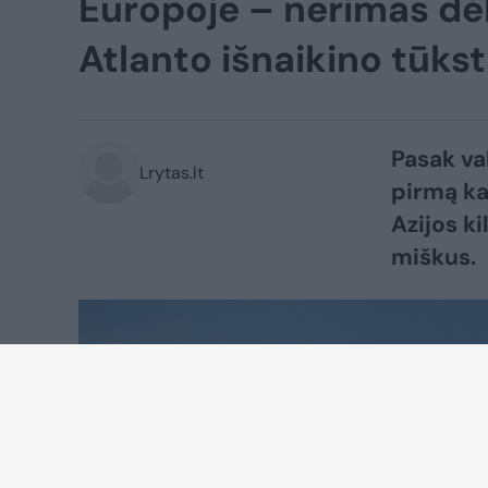
Europoje – nerimas dė
Atlanto išnaikino tūks
Pasak val
Lrytas.lt
pirmą ka
Azijos k
miškus.