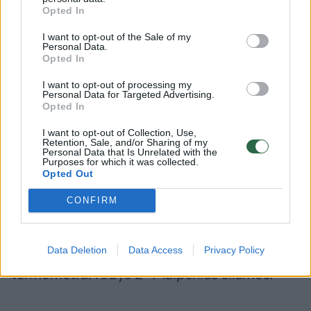
Opted In
I want to opt-out of the Sale of my
Personal Data.
Sekmadienį didesnių orų permainų
Opted In
neprognozuojama.
I want to opt-out of processing my
Personal Data for Targeted Advertising.
Opted In
Naktį dangus daugiausia bus mažai
I want to opt-out of Collection, Use,
debesuotas, tankesnių debesų užsiliks tiktai
Retention, Sale, and/or Sharing of my
Personal Data that Is Unrelated with the
Purposes for which it was collected.
rytiniuose rajonuose. Čia kai kuriose
Opted Out
vietovėse negausiai palis.
CONFIRM
Papūs nestiprus šiaurinių krypčių, daugiausia
Data Deletion
Data Access
Privacy Policy
šiaurės vakarų vėjas. Saulei tekant
termometrai rodys 2–7 laipsnius šilumos.