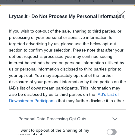
Lrytas.lt -
Do Not Process My Personal Information
Susiję straipsniai
If you wish to opt-out of the sale, sharing to third parties, or
processing of your personal or sensitive information for
targeted advertising by us, please use the below opt-out
section to confirm your selection. Please note that after your
opt-out request is processed you may continue seeing
interest-based ads based on personal information utilized by
us or personal information disclosed to third parties prior to
your opt-out. You may separately opt-out of the further
→
disclosure of your personal information by third parties on the
IAB’s list of downstream participants. This information may
also be disclosed by us to third parties on the
IAB’s List of
Tyrimas atskleidė, koks
Išskirtin
Downstream Participants
that may further disclose it to other
daiktas iš viešbučių vagiamas
– unikalū
third parties.
dažniausiai
galima ir
Personal Data Processing Opt Outs
I want to opt-out of the Sharing of my
personal data.