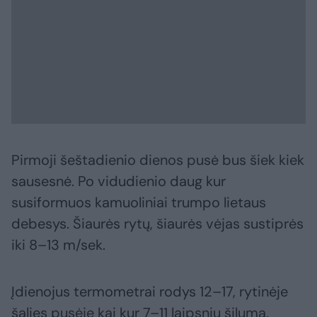
Pirmoji šeštadienio dienos pusė bus šiek kiek
sausesnė. Po vidudienio daug kur
susiformuos kamuoliniai trumpo lietaus
debesys. Šiaurės rytų, šiaurės vėjas sustiprės
iki 8–13 m/sek.
Įdienojus termometrai rodys 12–17, rytinėje
šalies pusėje kai kur 7–11 laipsnių šilumą.