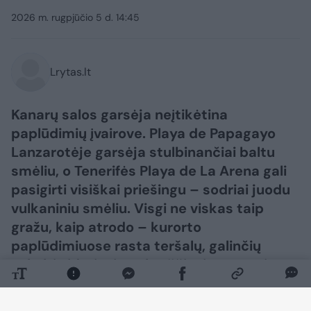
2026 m. rugpjūčio 5 d. 14:45
Lrytas.lt
Kanarų salos garsėja neįtikėtina
paplūdimių įvairove. Playa de Papagayo
Lanzarotėje garsėja stulbinančiai baltu
smėliu, o Tenerifės Playa de La Arena gali
pasigirti visiškai priešingu – sodriai juodu
vulkaniniu smėliu. Visgi ne viskas taip
gražu, kaip atrodo – kurorto
paplūdimiuose rasta teršalų, galinčių
sukelti viduriavimą, karščiavimą, vėmimą,
kvėpavimo takų ligas ir odos infekcijas.