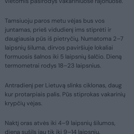
vietomis pasirodys vakariniuose rajonuose.
Tamsiuoju paros metu vėjas bus vos
juntamas, prieš vidudienį ims stiprėti ir
daugiausia pūs iš pietryčių. Numatoma 2–7
laipsnių šiluma, dirvos paviršiuje lokaliai
formuosis šalnos iki 5 laipsnių šalčio. Dieną
termometrai rodys 18–23 laipsnius.
Antradienį per Lietuvą slinks ciklonas, daug
kur protarpiais palis. Pūs stiprokas vakarinių
krypčių vėjas.
Naktį oras atvės iki 4–9 laipsnių šilumos,
dieną sušils jau tik iki 9–14 laipsnių.