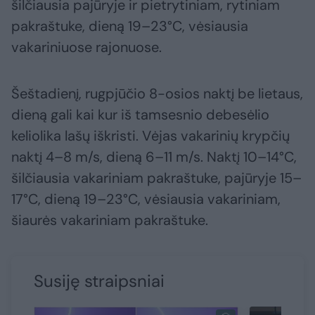
šilčiausia pajūryje ir pietrytiniam, rytiniam
pakraštuke, dieną 19–23°C, vėsiausia
vakariniuose rajonuose.
Šeštadienį, rugpjūčio 8-osios naktį be lietaus,
dieną gali kai kur iš tamsesnio debesėlio
keliolika lašų iškristi. Vėjas vakarinių krypčių
naktį 4–8 m/s, dieną 6–11 m/s. Naktį 10–14°C,
šilčiausia vakariniam pakraštuke, pajūryje 15–
17°C, dieną 19–23°C, vėsiausia vakariniam,
šiaurės vakariniam pakraštuke.
Susiję straipsniai