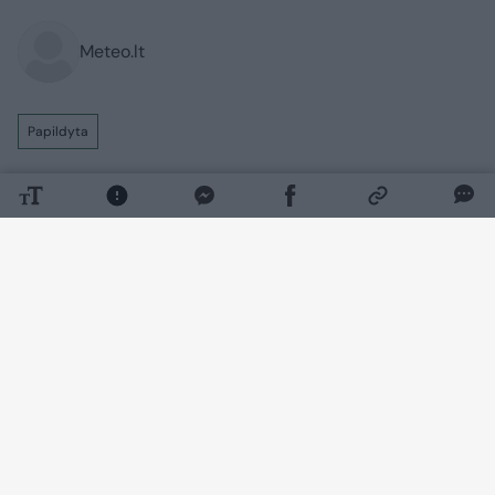
Meteo.lt
Papildyta
Ateinančią parą – audringi orai.
Ketvirtadienio naktį vietomis trumpas
lietus, perkūnija, praneša Meteo LT.