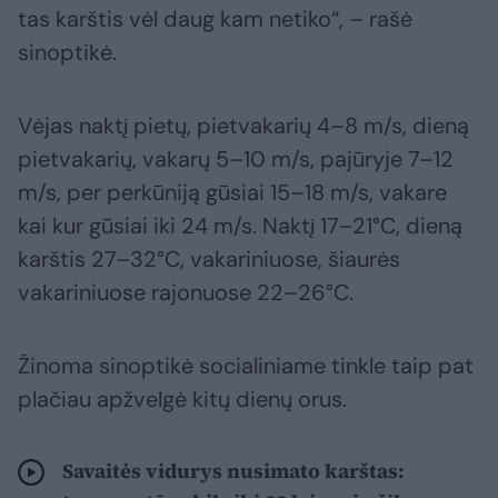
tas karštis vėl daug kam netiko“, – rašė
sinoptikė.
Vėjas naktį pietų, pietvakarių 4–8 m/s, dieną
pietvakarių, vakarų 5–10 m/s, pajūryje 7–12
m/s, per perkūniją gūsiai 15–18 m/s, vakare
kai kur gūsiai iki 24 m/s. Naktį 17–21°C, dieną
karštis 27–32°C, vakariniuose, šiaurės
vakariniuose rajonuose 22–26°C.
Žinoma sinoptikė socialiniame tinkle taip pat
plačiau apžvelgė kitų dienų orus.
Savaitės vidurys nusimato karštas: