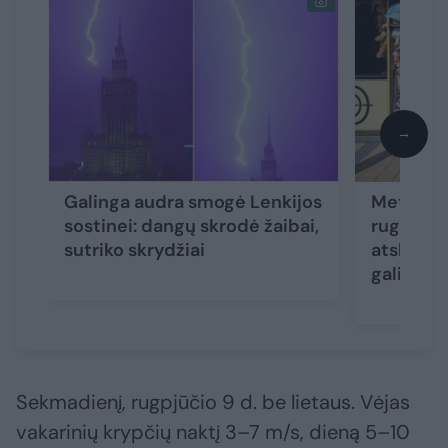
→
Galinga audra smogė Lenkijos
Meteorol
sostinei: dangų skrodė žaibai,
rugpjūči
sutriko skrydžiai
atskleidė
gali nust
Sekmadienį, rugpjūčio 9 d. be lietaus. Vėjas
vakarinių krypčių naktį 3–7 m/s, dieną 5–10