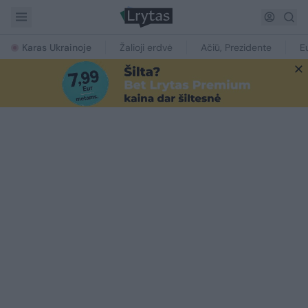
Karas Ukrainoje
Žalioji erdvė
Ačiū, Prezidente
E