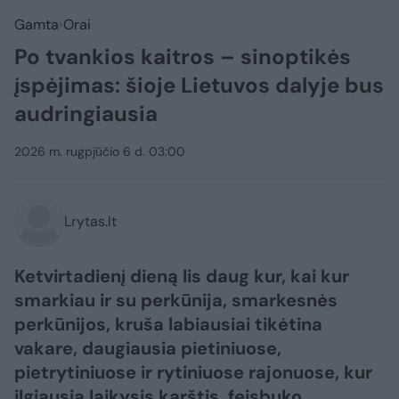
Gamta
Orai
Po tvankios kaitros – sinoptikės
įspėjimas: šioje Lietuvos dalyje bus
audringiausia
2026 m. rugpjūčio 6 d. 03:00
Lrytas.lt
Ketvirtadienį dieną lis daug kur, kai kur
smarkiau ir su perkūnija, smarkesnės
perkūnijos, kruša labiausiai tikėtina
vakare, daugiausia pietiniuose,
pietrytiniuose ir rytiniuose rajonuose, kur
ilgiausia laikysis karštis, feisbuko