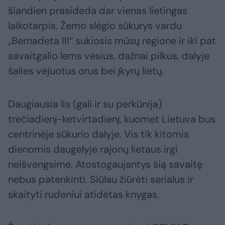
šiandien prasideda dar vienas lietingas
laikotarpis. Žemo slėgio sūkurys vardu
„Bernadeta III“ sukiosis mūsų regione ir iki pat
savaitgalio lems vėsius, dažnai pilkus, dalyje
šalies vėjuotus orus bei įkyrų lietų.
Daugiausia lis (gali ir su perkūnija)
trečiadienį-ketvirtadienį, kuomet Lietuva bus
centrinėje sūkurio dalyje. Vis tik kitomis
dienomis daugelyje rajonų lietaus irgi
neišvengsime. Atostogaujantys šią savaitę
nebus patenkinti. Siūlau žiūrėti serialus ir
skaityti rudeniui atidėtas knygas.