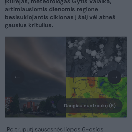
įkūrėjas, meteorologas Gytis Valaika,
artimiausiomis dienomis regione
besisukiojantis ciklonas į šalį vėl atneš
gausius kritulius.
Daugiau nuotraukų (6)
„Po truputį sausesnės liepos 6-osios