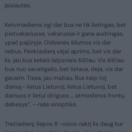
įsisiautės.
Ketvirtadienis irgi dar bus ne tik lietingas, bet
pietvakariuose, vakaruose ir gana audringas,
ypač pajūryje. Didesnės šilumos vis dar
nebus. Penktadienį vėjai aprims, bet vis dar
lis, jau bus keliais laipsniais šilčiau. Vis šilčiau
bus nuo savaitgalio, bet lietaus, deja, vis dar
gausim. Tiesa, jau mažiau. Bus kaip toj
dainoj– lietus Lietuvoj, lietus Lietuvoj, bet
dainuos ir lietui diriguos … atmosferos frontų
debesys“, – rašė sinoptikė.
Trečiadienį, liepos 8 -osios naktį lis daug kur