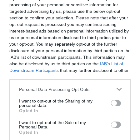
lietaus, rūkai nusidrieks, dieną kai kur trumpai,
processing of your personal or sensitive information for
su perkūnija palis. Vėjas šiaurinių krypčių
targeted advertising by us, please use the below opt-out
naktį 4–8 m/s, dieną 6–11 m/s. Naktį 11–14°C,
section to confirm your selection. Please note that after your
opt-out request is processed you may continue seeing
dieną 20–25°C.
interest-based ads based on personal information utilized by
us or personal information disclosed to third parties prior to
your opt-out. You may separately opt-out of the further
Sekmadienį, liepos 12 d. protarpiais trumpai
disclosure of your personal information by third parties on the
kai kur palis, daugiau dieną su perkūnija.
IAB’s list of downstream participants. This information may
also be disclosed by us to third parties on the
IAB’s List of
Vėjas šiaurės, šiaurės vakarų naktį 5–10 m/s,
Downstream Participants
that may further disclose it to other
dieną 7–12 m/s, stipresnis vakariniuose
third parties.
rajonuose. Naktį 14–17°C, dieną 22–26°C.
Personal Data Processing Opt Outs
I want to opt-out of the Sharing of my
personal data.
Pirmadienį, liepos 13 d. protarpiais palis,
Opted In
dieną daugiausia pietiniuose ir rytiniuose
I want to opt-out of the Sale of my
rajonuose. Vėjas šiaurės, šiaurės vakarų naktį
Personal Data.
Opted In
6–11 m/s, dieną 7–12 m/s, gūsiai 14 m/s. Naktį