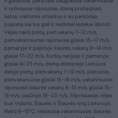
ir gausokai, paryčiais daugiausia vakariniuose
ir rytiniuose rajonuose, dieną protarpiais
lietus, vietomis smarkus ir su perkūnija,
popietę kai kur gali ir nedideli ledėkai iškristi.
Vėjas naktį pietų, pietvakarių 7–12 m/s,
pietvakariniuose rajonuose gūsiai 15–17 m/s,
pamaryje ir pajūryje šiaurės vakarų 9–14 m/s,
gūsiai 17–22 m/s, Kuršių nerijoje ir pamaryje
gūsiai iki 25 m/s, dieną didesnėje Lietuvos
dalyje pietų, pietvakarių 7–12 m/s, pietuose,
pietvakariuose gūsiai 15–18 m/s, vakariniuose
rajonuose šiaurės vakarų 8–13 m/s, gūsiai 15–
18 m/s, pajūryje 18–23 m/s. Silpniausias vėjas
bus Vidurio, Šiaurės ir Šiaurės rytų Lietuvoje.
Naktį 8–13°C, vėsiausia vakariniuose, šiaurės