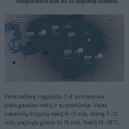
temperatūra kils iki 32 laipsnių šilumos
Penktadienį, rugpjūčio 7 d. protarpiais
palis,gausiau naktį ir su perkūnija. Vėjas
vakarinių krypčių naktį 6–11 m/s, dieną 7–12
m/s, pajūryje gūsiai iki 15 m/s. Naktį 14–18°C,