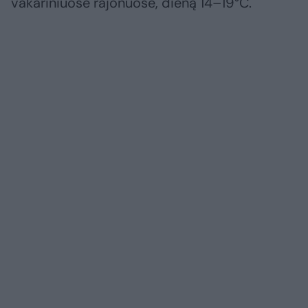
vakariniuose rajonuose, dieną 14–19°C.