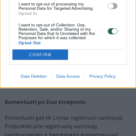
15–18°C, dieną 20–25°C.
I want to opt-out of processing my
Personal Data for Targeted Advertising.
Opted In
Antradienį, liepos 14 d. protarpiais palis,
I want to opt-out of Collection, Use,
Retention, Sale, and/or Sharing of my
daugiau dieną. Vėjas šiaurės vakarų naktį 5–
Personal Data that Is Unrelated with the
Purposes for which it was collected.
10 m/s, dieną 7–12 m/s. Naktį 13–17°C, dieną
Opted Out
21–26°C.
CONFIRM
Orai
sinoptikai
Orų prognozė
Rodyti daugiau žymių
Data Deletion
Data Access
Privacy Policy
Komentuoti po šiuo straipsniu
Komentuoti gali tik Lrytas registruoti vartotojai.
Prisijunkite prie registruotų vartotojų
bendruomenės ir bendraukite komentaruose!