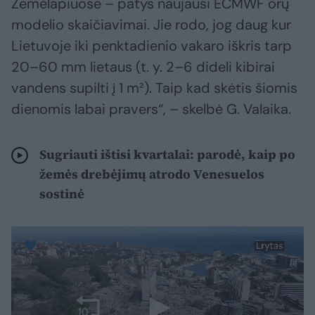
Žemėlapiuose – patys naujausi ECMWF orų
modelio skaičiavimai. Jie rodo, jog daug kur
Lietuvoje iki penktadienio vakaro iškris tarp
20–60 mm lietaus (t. y. 2–6 dideli kibirai
vandens supilti į 1 m²). Taip kad skėtis šiomis
dienomis labai pravers“, – skelbė G. Valaika.
Sugriauti ištisi kvartalai: parodė, kaip po
žemės drebėjimų atrodo Venesuelos
sostinė