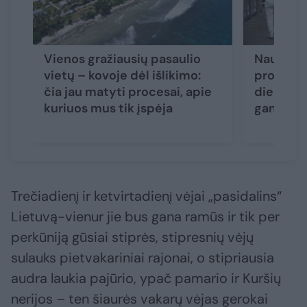
Vienos gražiausių pasaulio
Naujausi
vietų – kovoje dėl išlikimo:
prognozė
čia jau matyti procesai, apie
dienomis 
kuriuos mus tik įspėja
gana vėsi
Trečiadienį ir ketvirtadienį vėjai „pasidalins“
Lietuvą-vienur jie bus gana ramūs ir tik per
perkūniją gūsiai stiprės, stipresnių vėjų
sulauks pietvakariniai rajonai, o stipriausia
audra laukia pajūrio, ypač pamario ir Kuršių
nerijos – ten šiaurės vakarų vėjas gerokai