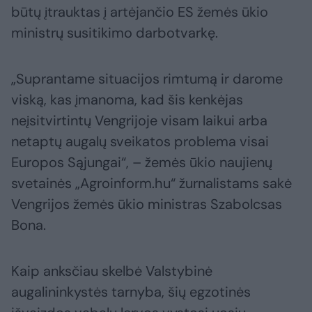
būtų įtrauktas į artėjančio ES žemės ūkio
ministrų susitikimo darbotvarkę.
„Suprantame situacijos rimtumą ir darome
viską, kas įmanoma, kad šis kenkėjas
neįsitvirtintų Vengrijoje visam laikui arba
netaptų augalų sveikatos problema visai
Europos Sąjungai“, – žemės ūkio naujienų
svetainės „Agroinform.hu“ žurnalistams sakė
Vengrijos žemės ūkio ministras Szabolcsas
Bona.
Kaip anksčiau skelbė Valstybinė
augalininkystės tarnyba, šių egzotinės