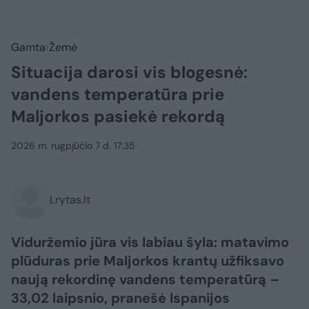
Gamta
Žemė
Situacija darosi vis blogesnė:
vandens temperatūra prie
Maljorkos pasiekė rekordą
2026 m. rugpjūčio 7 d. 17:35
Lrytas.lt
Viduržemio jūra vis labiau šyla: matavimo
plūduras prie Maljorkos krantų užfiksavo
naują rekordinę vandens temperatūrą –
33,02 laipsnio, pranešė Ispanijos