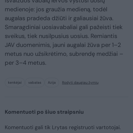
išvaizdos vabalų lervos vystosi uosių
medienoje: jos graužia medieną, todėl
augalas pradeda džiūti ir galiausiai žūva.
Smaragdiniai uosiavabaliai gali pažeisti tiek
sveikus, tiek nusilpusius uosius. Remiantis
JAV duomenimis, jauni augalai žūva per 1–2
metus nuo užsikrėtimo, subrendę medžiai –
per 3–4 metus.
kenkėjai
vabalas
Azija
Rodyti daugiau žymių
Komentuoti po šiuo straipsniu
Komentuoti gali tik Lrytas registruoti vartotojai.