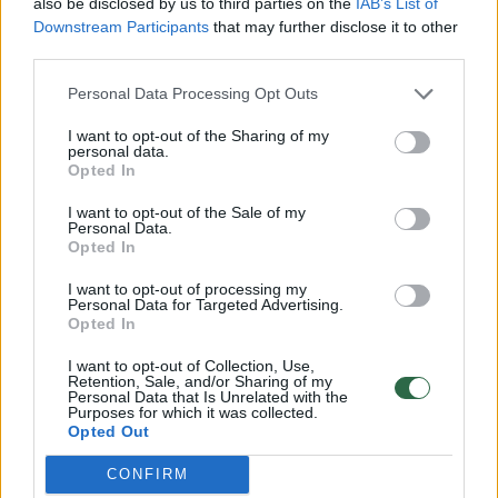
also be disclosed by us to third parties on the
IAB’s List of
Downstream Participants
that may further disclose it to other
third parties.
Personal Data Processing Opt Outs
I want to opt-out of the Sharing of my
personal data.
Opted In
Daugiau nuotraukų (3)
I want to opt-out of the Sale of my
Personal Data.
Opted In
Bratislavoje įsikūręs Slovakijos žemės ūkio
I want to opt-out of processing my
Personal Data for Targeted Advertising.
centrinis kontrolės ir tyrimų institutas
Opted In
(UKSUP) pranešė, kad šį mėnesį šalies
I want to opt-out of Collection, Use,
rytuose, Stredos prie Bodrogomo rajone,
Retention, Sale, and/or Sharing of my
Personal Data that Is Unrelated with the
buvo rasta 18, kaip manoma, smaragdinių
Purposes for which it was collected.
Opted Out
uosiavabalių.
CONFIRM