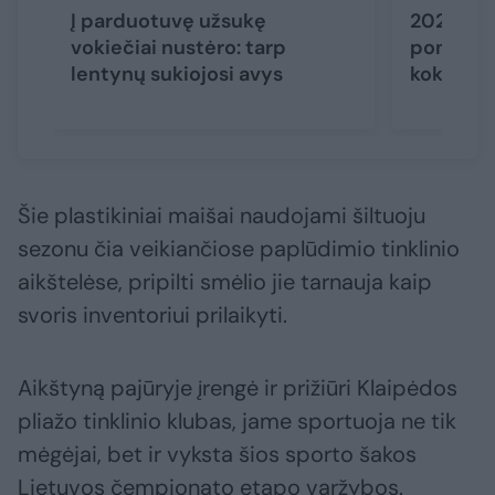
Į parduotuvę užsukę
2026-ųjų
vokiečiai nustėro: tarp
poniai K
lentynų sukiojosi avys
kokie me
Šie plastikiniai maišai naudojami šiltuoju
sezonu čia veikiančiose paplūdimio tinklinio
aikštelėse, pripilti smėlio jie tarnauja kaip
svoris inventoriui prilaikyti.
Aikštyną pajūryje įrengė ir prižiūri Klaipėdos
pliažo tinklinio klubas, jame sportuoja ne tik
mėgėjai, bet ir vyksta šios sporto šakos
Lietuvos čempionato etapo varžybos.