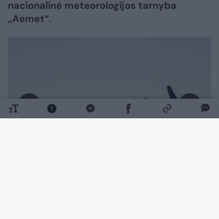
nacionalinė meteorologijos tarnyba
„Aemet“.
Daugiau nuotraukų (1)
Dar prieš oficialų Ispanijos uostų
administracijos, valdančios plūdurą prie Sa