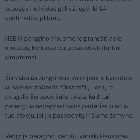
suaugęs individas gali užaugti iki 1,4
centimetro, plitimą.
NEBIH paragino visuomenę pranešti apie
medžius, kuriuose būtų pastebėti įtartini
simptomai.
Šis vabalas Jungtinėse Valstijose ir Kanadoje
sunaikino dešimtis tūkstančių uosių, o
daugelis Europos šalių teigia, kad turi
parengtus nepaprastosios padėties planus
tuo atveju, jei jis pasirodytų ir šiame žemyne.
Vengrija paragino, kad šių vabalų klausimas