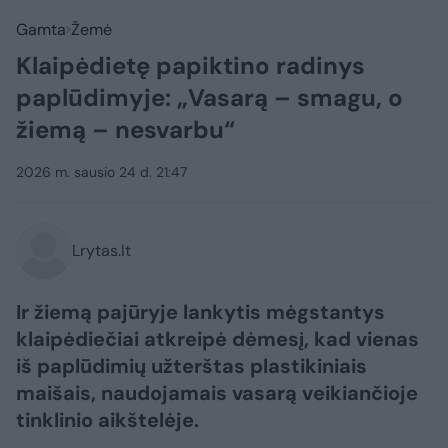
Gamta
Žemė
Klaipėdietę papiktino radinys
paplūdimyje: „Vasarą – smagu, o
žiemą – nesvarbu“
2026 m. sausio 24 d. 21:47
Lrytas.lt
Ir žiemą pajūryje lankytis mėgstantys
klaipėdiečiai atkreipė dėmesį, kad vienas
iš paplūdimių užterštas plastikiniais
maišais, naudojamais vasarą veikiančioje
tinklinio aikštelėje.