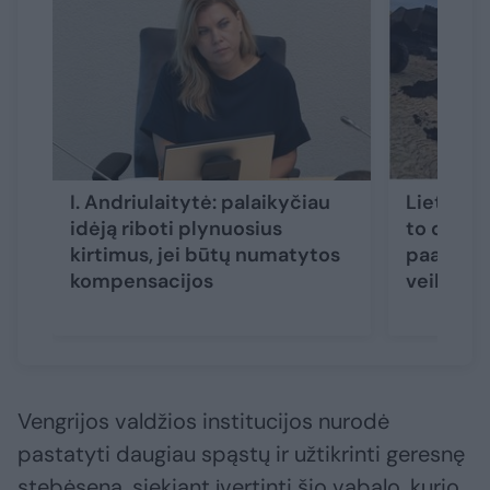
I. Andriulaitytė: palaikyčiau
Lietuvos
idėją riboti plynuosius
to dar n
kirtimus, jei būtų numatytos
paaiškino
kompensacijos
veiksmų
Vengrijos valdžios institucijos nurodė
pastatyti daugiau spąstų ir užtikrinti geresnę
stebėseną, siekiant įvertinti šio vabalo, kurio