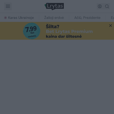
Karas Ukrainoje
Žalioji erdvė
Ačiū, Prezidente
E