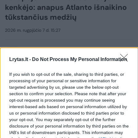
kenkėjo: anapus Atlanto išnaikino
tūkstančius medžių
2026 m. rugpjūčio 7 d. 15:27
Lrytas.lt
Lrytas.lt -
Do Not Process My Personal Information
Pasak valdžios institucijų, Vengrijoje ir
If you wish to opt-out of the sale, sharing to third parties, or
Slovakijoje pirmą kartą Europos Sąjungoje
processing of your personal or sensitive information for
targeted advertising by us, please use the below opt-out
aptiktas mažytis iš Azijos kilęs vabalas,
section to confirm your selection. Please note that after your
Šiaurės Amerikoje nuniokojęs uosių
opt-out request is processed you may continue seeing
miškus.
interest-based ads based on personal information utilized by
us or personal information disclosed to third parties prior to
your opt-out. You may separately opt-out of the further
disclosure of your personal information by third parties on the
IAB’s list of downstream participants. This information may