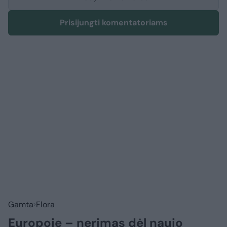
Prisijungti komentatoriams
Gamta
Flora
Europoje – nerimas dėl naujo