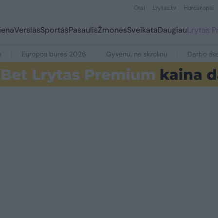
Orai
Lrytas.tv
Horoskopai
iena
Verslas
Sportas
Pasaulis
Žmonės
Sveikata
Daugiau
Lrytas 
e
Europos burės 2026
Gyvenu, ne skrolinu
Darbo ske