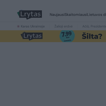
Naujausi
Skaitomiausi
Lietuvos d
Karas Ukrainoje
Žalioji erdvė
Ačiū, Prezident