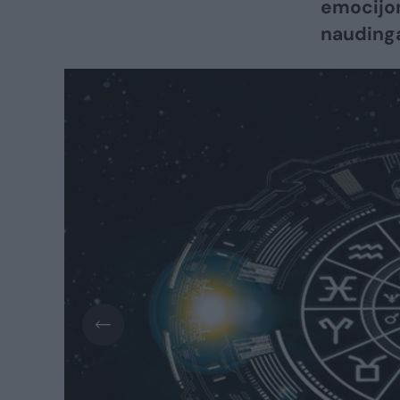
emocijom
nauding