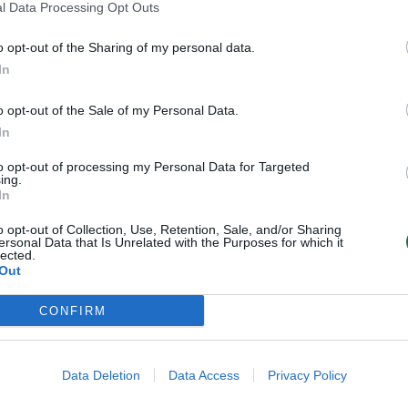
artimu žmogumi, nuostoliai.
l Data Processing Opt Outs
o opt-out of the Sharing of my personal data.
metalo daikčiukų arba geltonų monetų –
In
amesti sagą – išsivaduosite iš
o opt-out of the Sale of my Personal Data.
dūmus matyti (ne tabako) – apsaugos
In
uką, kaukę – apgaulės atskleidimas.
to opt-out of processing my Personal Data for Targeted
ing.
In
nis tinkamas susikaupusių reikalų
o opt-out of Collection, Use, Retention, Sale, and/or Sharing
– raudona, juoda.
ersonal Data that Is Unrelated with the Purposes for which it
lected.
Out
CONFIRM
ite skaityti
Data Deletion
Data Access
Privacy Policy
toliau?