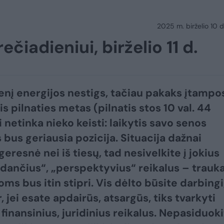
2025 m. birželio 10 d.
čiadieniui, birželio 11 d.
enį energijos nestigs, tačiau pakaks įtampo
nis pilnaties metas (pilnatis stos 10 val. 44
i netinka nieko keisti: laikytis savo senos
 bus geriausia pozicija. Situacija dažnai
eresnė nei iš tiesų, tad nesivelkite į jokius
dančius“, „perspektyvius“ reikalus – trauk
ms bus itin stipri. Vis dėlto būsite darbingi
r, jei esate apdairūs, atsargūs, tiks tvarkyti
 finansinius, juridinius reikalus. Nepasiduok