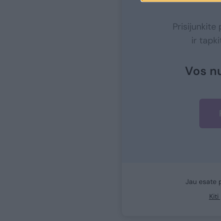
Prisijunkit
ir tapk
Vos n
Jau esate 
Kit