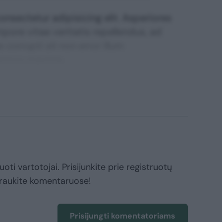
nsectetur adipisicing elit. Asperiores
mpore vitae veritatis repellendus, ad
corrupti sit non error illum
ssimos maxime.
oti vartotojai. Prisijunkite prie registruotų
raukite komentaruose!
Prisijungti komentatoriams