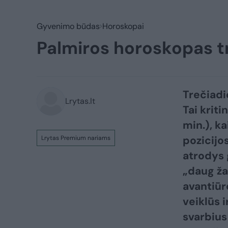
Gyvenimo būdas
Horoskopai
Palmiros horoskopas tre
Trečiadi
Lrytas.lt
Tai kriti
min.), ka
pozicijos
Lrytas Premium nariams
atrodys g
„daug ža
avantiūro
veiklūs i
svarbius