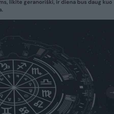
s, likite geranoriški, ir diena bus daug kuo
a.