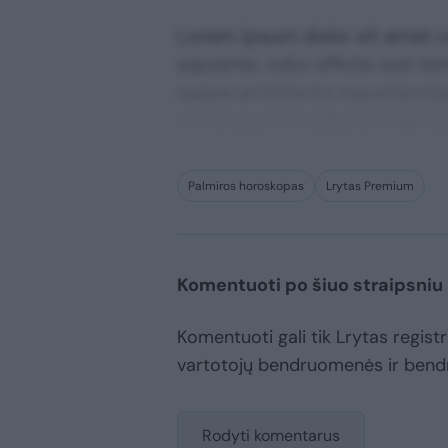
Lorem ipsum dolor sit amet co
sapiente, odio officiis sed te
saepe architecto repudiandae 
consequuntur adipisci digni
Palmiros horoskopas
Lrytas Premium
Komentuoti po šiuo straipsniu
Komentuoti gali tik Lrytas registru
vartotojų bendruomenės ir bend
Rodyti komentarus