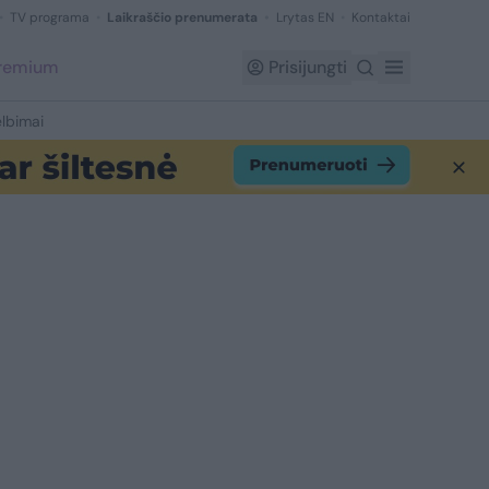
TV programa
Laikraščio prenumerata
Lrytas EN
Kontaktai
Premium
Prisijungti
lbimai