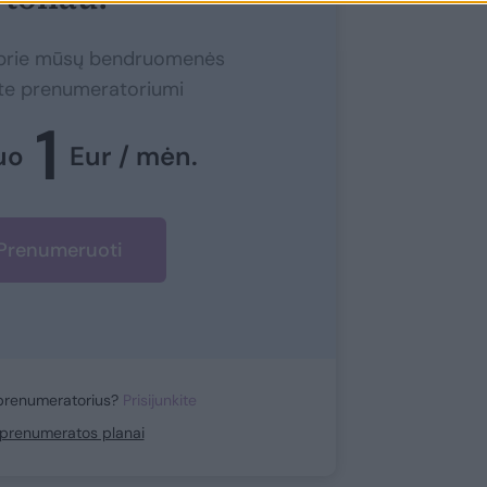
e prie mūsų bendruomenės
ite prenumeratoriumi
1
uo
Eur / mėn.
Prenumeruoti
prenumeratorius?
Prisijunkite
i prenumeratos planai