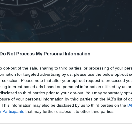
Daugiau nuotraukų (1)
Do Not Process My Personal Information
to opt-out of the sale, sharing to third parties, or processing of your per
ienį buvo pranašiški, pildysis greitai.
formation for targeted advertising by us, please use the below opt-out s
galba, sėkmė; būti miške, medžius regėti
r selection. Please note that after your opt-out request is processed y
eing interest-based ads based on personal information utilized by us or
us – sveikata; vaivorykštė – pagalba.
disclosed to third parties prior to your opt-out. You may separately opt-
r pačiam būti nuogam – nuostoliai, gėda.
losure of your personal information by third parties on the IAB’s list of
. This information may also be disclosed by us to third parties on the
IA
Participants
that may further disclose it to other third parties.
ristų, akis niežėtų, čiaudėti nuo dulkių –
 vandeniu ar jūsų vandens čiaupas sugestų,