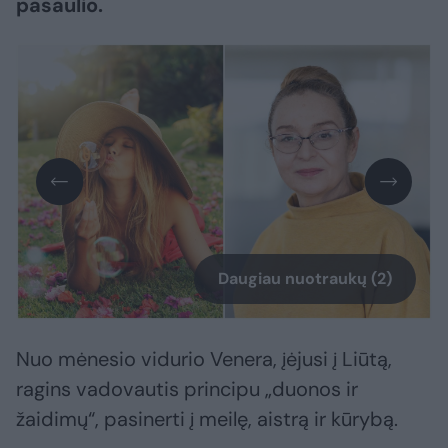
pasaulio.
Daugiau nuotraukų (2)
Nuo mėnesio vidurio Venera, įėjusi į Liūtą,
ragins vadovautis principu „duonos ir
žaidimų“, pasinerti į meilę, aistrą ir kūrybą.