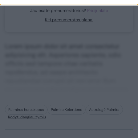
Jau esate prenumeratorius?
Prisijunkite
Kiti prenumeratos planai
Lorem ipsum dolor sit amet consectetur
adipisicing elit. Asperiores sapiente, odio
officiis sed tempore vitae veritatis
repellendus, ad saepe architecto
repudiandae corrupti sit non error illum
consequuntur adipisci dignissimos maxime.
Palmiros horoskopas
Palmira Kelertienė
Astrologė Palmira
Rodyti daugiau žymių