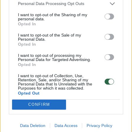
Tuo tarpu Skorpionams tai bus likimo
Personal Data Processing Opt Outs
išbandymų mėnuo.
I want to opt-out of the Sharing of my
personal data.
Opted In
I want to opt-out of the Sale of my
Norite skaityti toliau?
Personal Data.
Opted In
I want to opt-out of processing my
Prisijunkite prie mūsų bendruomenės ir tapkite
Personal Data for Targeted Advertising.
Opted In
prenumeratoriumi
1
I want to opt-out of Collection, Use,
Retention, Sale, and/or Sharing of my
Vos nuo
Eur / mėn.
Personal Data that Is Unrelated with the
Purposes for which it was collected.
Opted Out
CONFIRM
Prenumeruoti
Data Deletion
Data Access
Privacy Policy