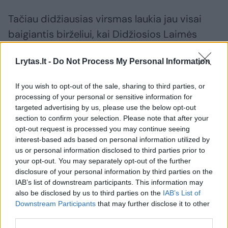
Tačiau didžiausias virsmas laukia jau visai
baigiantis birželiui, kai Didžiosios Laimės
planeta Jupiteris įžengs į Liūtą – tada
Lrytas.lt -
Do Not Process My Personal Information
prasidės tikra gyvenimo šventė!
If you wish to opt-out of the sale, sharing to third parties, or
Dvyniams versis naujos galimybės – tik spėk
processing of your personal or sensitive information for
targeted advertising by us, please use the below opt-out
reaguoti.
section to confirm your selection. Please note that after your
opt-out request is processed you may continue seeing
interest-based ads based on personal information utilized by
Liūtams mėnesio gale išmuš jų žvaigždžių
us or personal information disclosed to third parties prior to
valanda.
your opt-out. You may separately opt-out of the further
disclosure of your personal information by third parties on the
IAB’s list of downstream participants. This information may
also be disclosed by us to third parties on the
IAB’s List of
Svarstyklės bus likimo numylėtinės.
Downstream Participants
that may further disclose it to other
third parties.