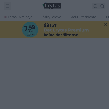
Karas Ukrainoje
Žalioji erdvė
Ačiū, Prezidente
E