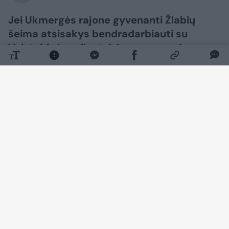
Jei Ukmergės rajone gyvenanti Žlabių
šeima atsisakys bendradarbiauti su
Valstybinės vaiko teisių apsaugos ir
įvaikinimo tarnyba, atžalos iš šeimos turės
būti paimtos, sako socialinės apsaugos ir
darbo ministrė Inga Ruginienė.