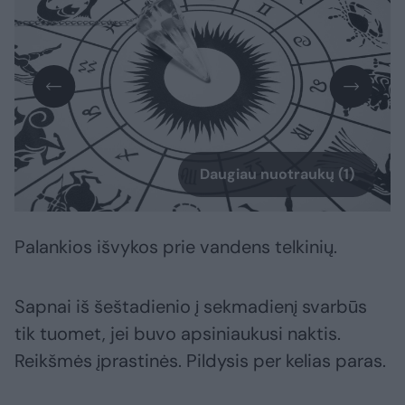
Daugiau nuotraukų (1)
Palankios išvykos prie vandens telkinių.
Sapnai iš šeštadienio į sekmadienį svarbūs
tik tuomet, jei buvo apsiniaukusi naktis.
Reikšmės įprastinės. Pildysis per kelias paras.