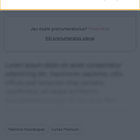
Jau esate prenumeratorius?
Prisijunkite
Kiti prenumeratos planai
Lorem ipsum dolor sit amet consectetur
adipisicing elit. Asperiores sapiente, odio
officiis sed tempore vitae veritatis
repellendus, ad saepe architecto
repudiandae corrupti sit non error illum
consequuntur adipisci dignissimos maxime.
Palmiros horoskopas
Lrytas Premium