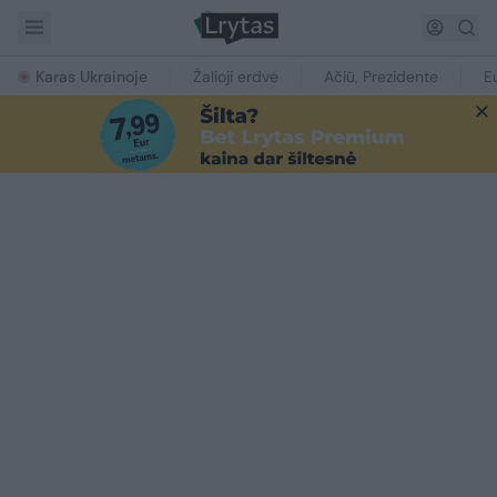
Karas Ukrainoje
Žalioji erdvė
Ačiū, Prezidente
E