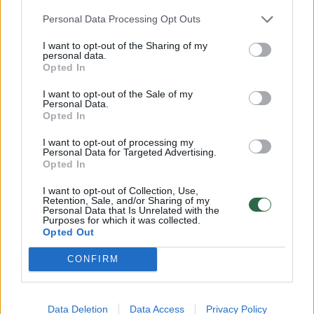
Žvilgsnis į priekį: pirmadienį emociškai kiek
įtemptas metas, bet puikus imtis svarbių
Personal Data Processing Opt Outs
darbų, palankus ir piniginių, turto reikalų
I want to opt-out of the Sharing of my
personal data.
tvarkymui; palankūs raudoni tonai.
Opted In
I want to opt-out of the Sale of my
Personal Data.
Opted In
Norite skaityti toliau?
I want to opt-out of processing my
Personal Data for Targeted Advertising.
Opted In
Prisijunkite prie mūsų bendruomenės ir tapkite
I want to opt-out of Collection, Use,
prenumeratoriumi
Retention, Sale, and/or Sharing of my
Personal Data that Is Unrelated with the
1
Purposes for which it was collected.
Opted Out
Vos nuo
Eur / mėn.
CONFIRM
Prenumeruoti
Data Deletion
Data Access
Privacy Policy