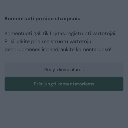
Komentuoti po šiuo straipsniu
Komentuoti gali tik Lrytas registruoti vartotojai.
Prisijunkite prie registruotų vartotojų
bendruomenės ir bendraukite komentaruose!
Rodyti komentarus
Prisijungti komentatoriams