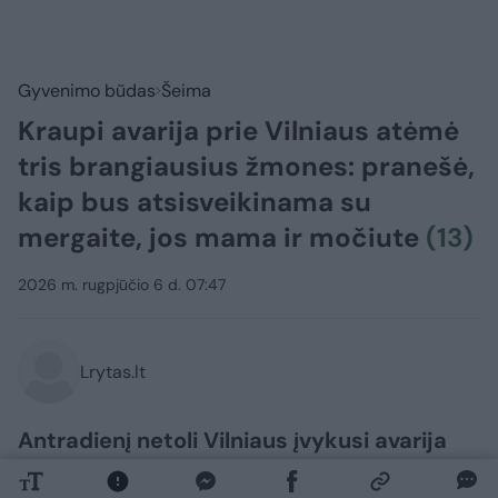
Gyvenimo būdas
Šeima
Kraupi avarija prie Vilniaus atėmė
tris brangiausius žmones: pranešė,
kaip bus atsisveikinama su
mergaite, jos mama ir močiute
(13)
2026 m. rugpjūčio 6 d. 07:47
Lrytas.lt
Antradienį netoli Vilniaus įvykusi avarija
nusinešė dviejų moterų ir mažos