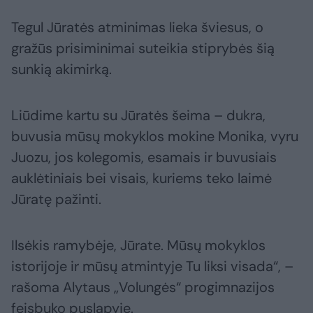
Tegul Jūratės atminimas lieka šviesus, o
gražūs prisiminimai suteikia stiprybės šią
sunkią akimirką.
Liūdime kartu su Jūratės šeima – dukra,
buvusia mūsų mokyklos mokine Monika, vyru
Juozu, jos kolegomis, esamais ir buvusiais
auklėtiniais bei visais, kuriems teko laimė
Jūratę pažinti.
Ilsėkis ramybėje, Jūrate. Mūsų mokyklos
istorijoje ir mūsų atmintyje Tu liksi visada“, –
rašoma Alytaus „Volungės“ progimnazijos
feisbuko puslapyje.