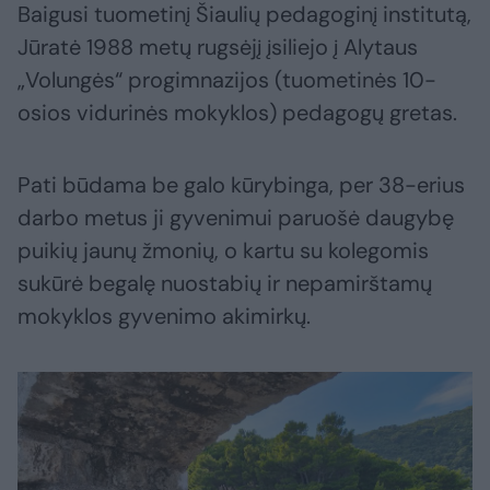
Baigusi tuometinį Šiaulių pedagoginį institutą,
Jūratė 1988 metų rugsėjį įsiliejo į Alytaus
„Volungės“ progimnazijos (tuometinės 10-
osios vidurinės mokyklos) pedagogų gretas.
Pati būdama be galo kūrybinga, per 38-erius
darbo metus ji gyvenimui paruošė daugybę
puikių jaunų žmonių, o kartu su kolegomis
sukūrė begalę nuostabių ir nepamirštamų
mokyklos gyvenimo akimirkų.