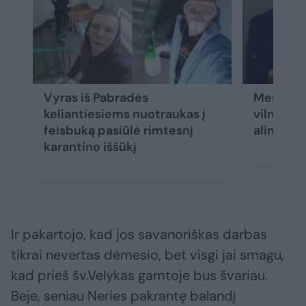
Vyras iš Pabradės
Mergaite
keliantiesiems nuotraukas į
vilnietis
feisbuką pasiūlė rimtesnį
alinanči
karantino iššūkį
Ir pakartojo, kad jos savanoriškas darbas
tikrai nevertas dėmesio, bet visgi jai smagu,
kad prieš šv.Velykas gamtoje bus švariau.
Beje, seniau Neries pakrantę balandį