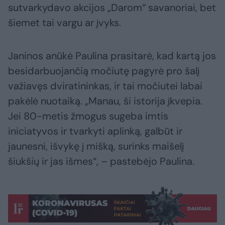
sutvarkydavo akcijos „Darom“ savanoriai, bet
šiemet tai vargu ar įvyks.
Janinos anūkė Paulina prasitarė, kad kartą jos
besidarbuojančią močiutę pagyrė pro šalį
važiavęs dviratininkas, ir tai močiutei labai
pakėlė nuotaiką. „Manau, ši istorija įkvepia.
Jei 80-metis žmogus sugeba imtis
iniciatyvos ir tvarkyti aplinką, galbūt ir
jaunesni, išvykę į mišką, surinks maišelį
šiukšių ir jas išmes“, – pastebėjo Paulina.