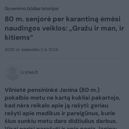
Gyvenimo būdas
Istorijos
80 m. senjorė per karantiną ėmėsi
naudingos veiklos: „Gražu ir man, ir
kitiems“
2020 m. balandžio 2 d. 12:24
Lrytas.lt
Vilnietė pensininkė Janina (80 m.)
pokalbio metu ne kartą kukliai pakartojo,
kad nėra reikalo apie ją rašyti: geriau
rašyti apie medikus ir pareigūnus, kurie
šiuo sunkiu metu daro didžiulius darbus.
Visgi norisi parašyti ir apie ponią Janiną: