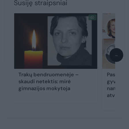
Susiję straipsniai
→
Trakų bendruomenėje –
Paskutini
skaudi netektis: mirė
gyvenimo 
gimnazijos mokytoja
namus ka
atvirai
(5