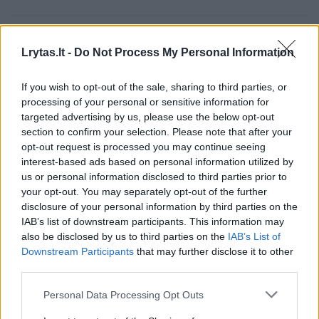
Lrytas.lt
Lrytas.lt -
Do Not Process My Personal Information
If you wish to opt-out of the sale, sharing to third parties, or
Alytaus „Volungės“ progimnazijos
processing of your personal or sensitive information for
pedagogų ir mokinių kolektyvas išgyvena
targeted advertising by us, please use the below opt-out
skaudžią netektį – mirė mylima ir
section to confirm your selection. Please note that after your
opt-out request is processed you may continue seeing
atsidavusi mokytoja Jūratė Dzilbuvienė.
interest-based ads based on personal information utilized by
us or personal information disclosed to third parties prior to
your opt-out. You may separately opt-out of the further
disclosure of your personal information by third parties on the
IAB’s list of downstream participants. This information may
also be disclosed by us to third parties on the
IAB’s List of
Downstream Participants
that may further disclose it to other
third parties.
Personal Data Processing Opt Outs