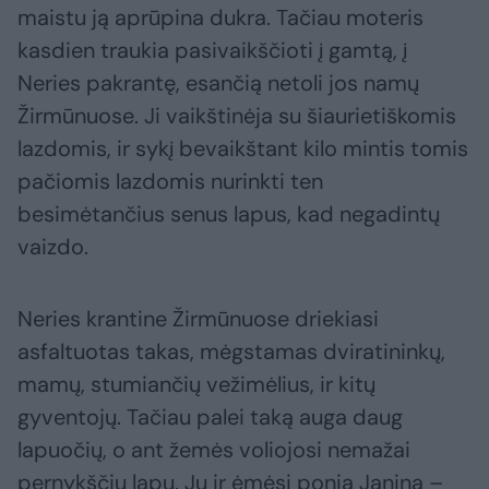
maistu ją aprūpina dukra. Tačiau moteris
kasdien traukia pasivaikščioti į gamtą, į
Neries pakrantę, esančią netoli jos namų
Žirmūnuose. Ji vaikštinėja su šiaurietiškomis
lazdomis, ir sykį bevaikštant kilo mintis tomis
pačiomis lazdomis nurinkti ten
besimėtančius senus lapus, kad negadintų
vaizdo.
Neries krantine Žirmūnuose driekiasi
asfaltuotas takas, mėgstamas dviratininkų,
mamų, stumiančių vežimėlius, ir kitų
gyventojų. Tačiau palei taką auga daug
lapuočių, o ant žemės voliojosi nemažai
pernykščių lapų. Jų ir ėmėsi ponia Janina –