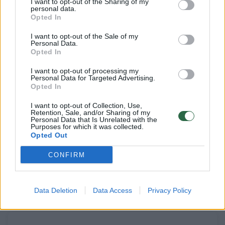
I want to opt-out of the Sharing of my
personal data.
Opted In
Daugiau nuotraukų (2)
I want to opt-out of the Sale of my
Personal Data.
Opted In
Pradinio ugdymo mokytojai, kurios rugsėjį
I want to opt-out of processing my
buvo laukiama klasėje, neseniai suėjo 60
Personal Data for Targeted Advertising.
Opted In
metų.
I want to opt-out of Collection, Use,
Retention, Sale, and/or Sharing of my
Personal Data that Is Unrelated with the
Pedagoginiam darbui mokytoja atidavė 38
Purposes for which it was collected.
Opted Out
savo gyvenimo metus.
CONFIRM
Alytaus „Volungės“ progimnazija pranešė apie
mokytojos mirtį jautriomis poezijos eilutėmis.
Data Deletion
Data Access
Privacy Policy