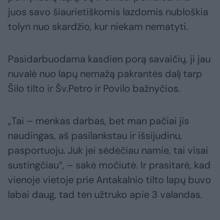
juos savo šiaurietiškomis lazdomis nubloškia
tolyn nuo skardžio, kur niekam nematyti.
Pasidarbuodama kasdien porą savaičių, ji jau
nuvalė nuo lapų nemažą pakrantės dalį tarp
Šilo tilto ir Šv.Petro ir Povilo bažnyčios.
„Tai – menkas darbas, bet man pačiai jis
naudingas, aš pasilankstau ir išsijudinu,
pasportuoju. Juk jei sėdėčiau namie, tai visai
sustingčiau“, – sakė močiutė. Ir prasitarė, kad
vienoje vietoje prie Antakalnio tilto lapų buvo
labai daug, tad ten užtruko apie 3 valandas.