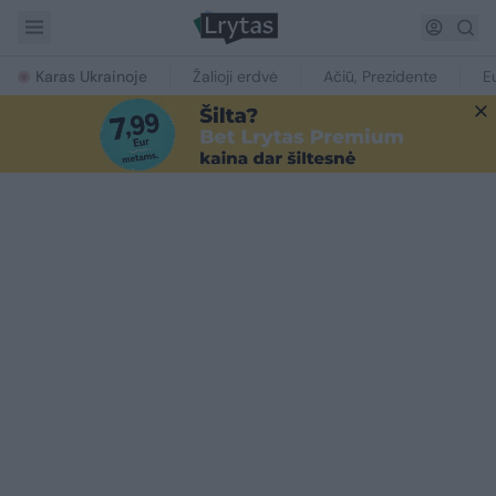
Karas Ukrainoje
Žalioji erdvė
Ačiū, Prezidente
E