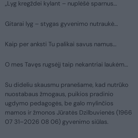
„Lyg kregždei kylant – nuplėšė sparnus...
Gitarai lyg – stygas gyvenimo nutraukė...
Kaip per anksti Tu palikai savus namus...
O mes Tavęs rugsėjį taip nekantriai laukėm...
Su dideliu skausmu pranešame, kad nutrūko
nuostabaus žmogaus, puikios pradinio
ugdymo pedagogės, be galo mylinčios
mamos ir žmonos Jūratės Dzilbuvienės (1966
07 31–2026 08 06) gyvenimo siūlas.