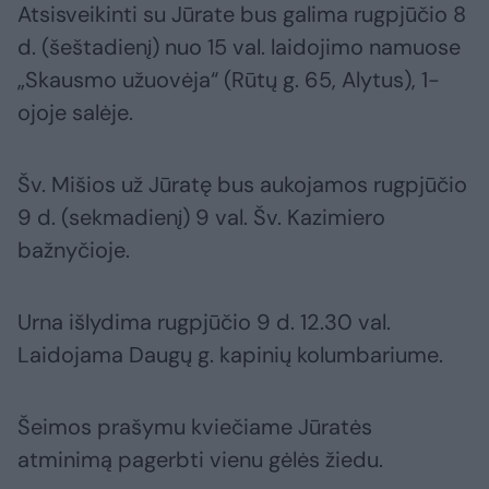
Atsisveikinti su Jūrate bus galima rugpjūčio 8
d. (šeštadienį) nuo 15 val. laidojimo namuose
„Skausmo užuovėja“ (Rūtų g. 65, Alytus), 1-
ojoje salėje.
Šv. Mišios už Jūratę bus aukojamos rugpjūčio
9 d. (sekmadienį) 9 val. Šv. Kazimiero
bažnyčioje.
Urna išlydima rugpjūčio 9 d. 12.30 val.
Laidojama Daugų g. kapinių kolumbariume.
Šeimos prašymu kviečiame Jūratės
atminimą pagerbti vienu gėlės žiedu.