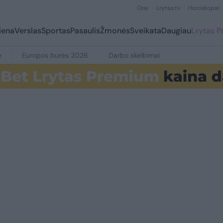
Orai
Lrytas.tv
Horoskopai
iena
Verslas
Sportas
Pasaulis
Žmonės
Sveikata
Daugiau
Lrytas 
e
Europos burės 2026
Darbo skelbimai