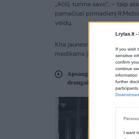
„Ačiū, turime savo“, – taip a
pamačiusi pirmadienį R.Mežoni
veidų.
Lrytas.lt -
Kita jaunesnė pora savanoriui 
If you wish 
medikams jų labiau reikia. Saul
sensitive in
confirm you
continue se
Apsauginėmis kaukėmis pre
information 
draugai
further disc
participants
Downstream 
Persona
I want t