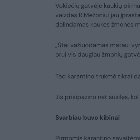
Vokiečių gatvėje kaukių pirm
vaizdas R.Mežoniui jau įprasta
dalindamas kaukes žmones mėg
„Štai važiuodamas matau: vyra
orui vis daugiau žmonių gatvės
Tad karantino trukmė tikrai da
Jis prisipažino net sušilęs, ko
Svarbiau buvo kibinai
Pirmomis karantino savaitėmis