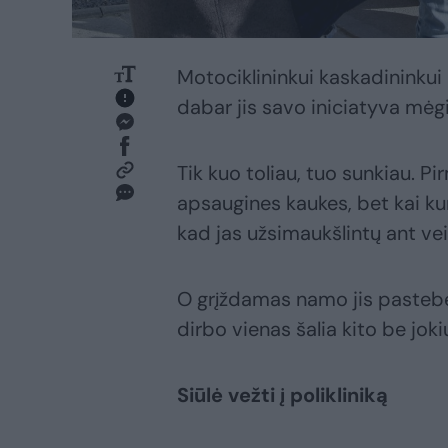
Motociklininkui kaskadininkui
dabar jis savo iniciatyva mėgin
Tik kuo toliau, tuo sunkiau. P
apsaugines kaukes, bet kai kur
kad jas užsimaukšlintų ant ve
O grįždamas namo jis pastebė
dirbo vienas šalia kito be jo
Siūlė vežti į polikliniką