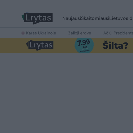
Naujausi
Skaitomiausi
Lietuvos d
Karas Ukrainoje
Žalioji erdvė
Ačiū, Prezident