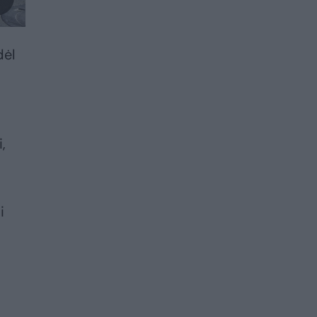
dėl
,
i