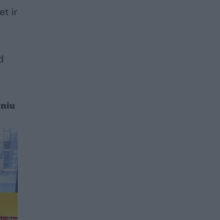
t ir
d
sniu