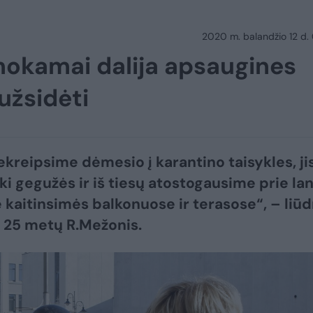
2020 m. balandžio 12 d.
mokamai dalija apsaugines
užsidėti
ekreipsime dėmesio į karantino taisykles, ji
iki gegužės ir iš tiesų atostogausime prie la
e kaitinsimės balkonuose ir terasose“, – liūd
 25 metų R.Mežonis.