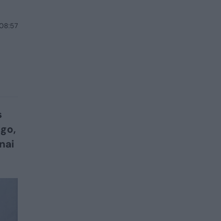
 08:57
s
ngo,
nai