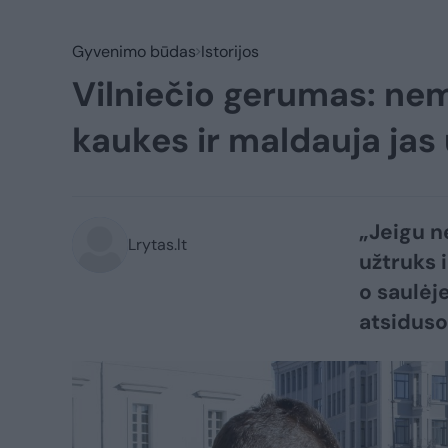
Gyvenimo būdas
Istorijos
Vilniečio gerumas: ne
kaukes ir maldauja jas 
„Jeigu n
Lrytas.lt
užtruks 
o saulėj
atsiduso