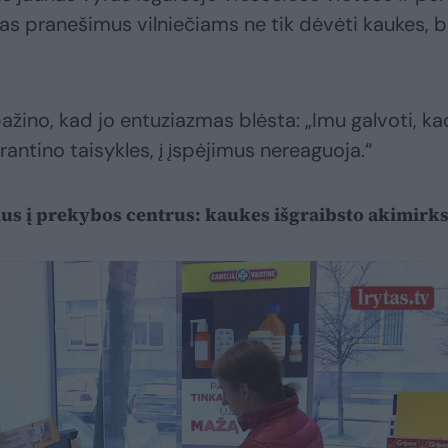
 pranešimus vilniečiams ne tik dėvėti kaukes, be
ažino, kad jo entuziazmas blėsta: „Imu galvoti, ka
rantino taisykles, į įspėjimus nereaguoja.“
vius į prekybos centrus: kaukes išgraibsto akimirk