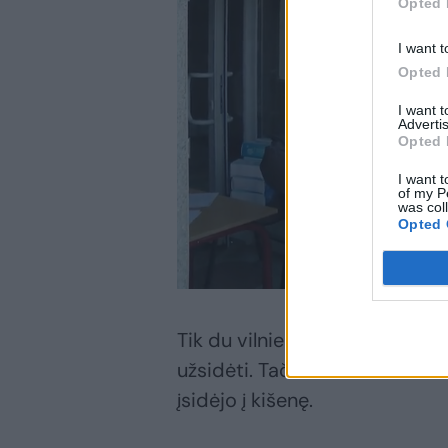
Opted 
I want t
Opted 
I want 
Advertis
Opted 
I want t
of my P
was col
Opted 
Tik du vilniečius R.Mežoniui pa
užsidėti. Tačiau kiti du šunis
įsidėjo į kišenę.