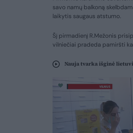
savo namų balkoną skelbdamas
laikytis saugaus atstumo.
Šį pirmadienį R.Mežonis prisip
vilniečiai pradeda pamiršti ka
Nauja tvarka išginė lietu