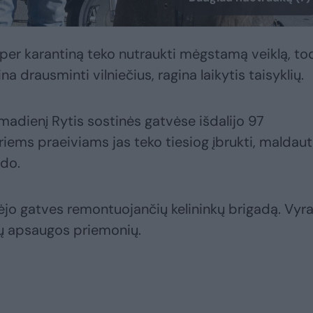
 per karantiną teko nutraukti mėgstamą veiklą, to
a drausminti vilniečius, ragina laikytis taisyklių.
irmadienį Rytis sostinės gatvėse išdalijo 97
iems praeiviams jas teko tiesiog įbrukti, maldauti
ido.
jo gatves remontuojančių kelininkų brigadą. Vyra
kių apsaugos priemonių.