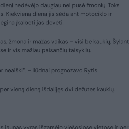
adienį nedėvėjo daugiau nei pusė žmonių. Toks
s. Kiekvieną dieną jis sėda ant motociklo ir
ina įkalbėti jas dėvėti.
s, žmona ir mažas vaikas – visi be kaukių. Šylant
e ir vis mažiau paisančių taisyklių.
r neaiški“, – liūdnai prognozavo Rytis.
l per vieną dieną išdalijęs dvi dėžutes kaukių.
 jaunas vyras išgarsėjo viešosiose vietose ir per