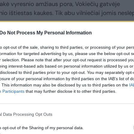
tsakė vyresnio amžiaus pora, Vokiečių gatvėje
o ištiestas kaukes. Tik abu vilniečiai jomis neslė
Do Not Process My Personal Information
patarė kaukes nuvežti į Antakalnio polikliniką, esą
to opt-out of the sale, sharing to third parties, or processing of your per
ės atokaitoje šie vilniečiai irgi sėdėjo be kaukių.
formation for targeted advertising by us, please use the below opt-out s
r selection. Please note that after your opt-out request is processed y
eing interest-based ads based on personal information utilized by us or
kiaujantis dvasininkas: pagalbą iš Kinijos siunč
disclosed to third parties prior to your opt-out. You may separately opt-
losure of your personal information by third parties on the IAB’s list of
. This information may also be disclosed by us to third parties on the
IA
Participants
that may further disclose it to other third parties.
l Data Processing Opt Outs
o opt-out of the Sharing of my personal data.