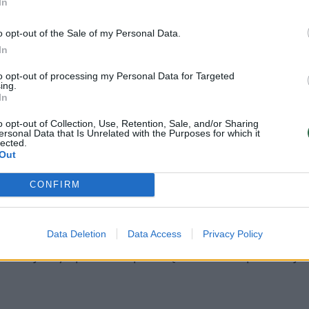
In
o opt-out of the Sale of my Personal Data.
In
to opt-out of processing my Personal Data for Targeted
ing.
In
o opt-out of Collection, Use, Retention, Sale, and/or Sharing
ersonal Data that Is Unrelated with the Purposes for which it
lected.
Out
CONFIRM
vyko įkalbėti ne tiktai paimti kaukes, bet ir jas
Data Deletion
Data Access
Privacy Policy
 vedžiojantys praeiviai paėmę kaukes tik padėkojo 