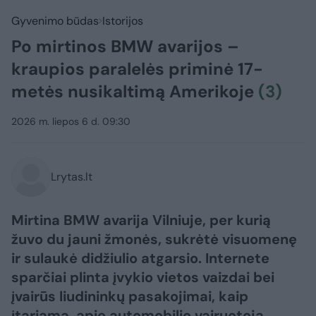
Gyvenimo būdas
Istorijos
Po mirtinos BMW avarijos –
kraupios paralelės priminė 17-
metės nusikaltimą Amerikoje
(3)
2026 m. liepos 6 d. 09:30
Lrytas.lt
Mirtina BMW avarija Vilniuje, per kurią
žuvo du jauni žmonės, sukrėtė visuomenę
ir sulaukė didžiulio atgarsio. Internete
sparčiai plinta įvykio vietos vaizdai bei
įvairūs liudininkų pasakojimai, kaip
įtariama, apie automobilio vairuotoją.