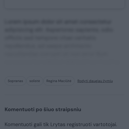
Lorem ipsum dolor sit amet consectetur
adipisicing elit. Asperiores sapiente, odio
officiis sed tempore vitae veritatis
repellendus, ad saepe architecto
repudiandae corrupti sit non error illum
consequuntur adipisci dignissimos maxime.
Sopranas
solistė
Regina Maciūtė
Rodyti daugiau žymių
Komentuoti po šiuo straipsniu
Komentuoti gali tik Lrytas registruoti vartotojai.