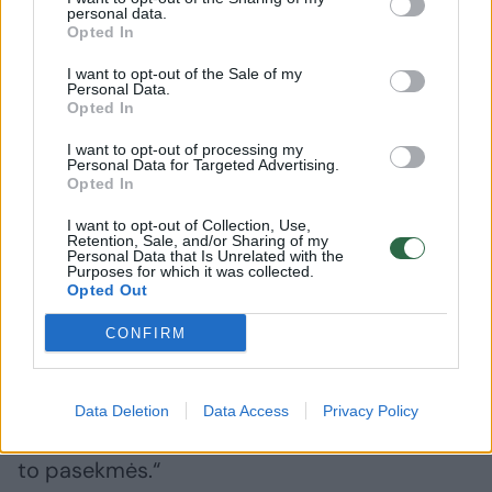
„Netflix“ platformoje pasirodžiusioje
personal data.
dokumentikoje naudojami policijos pareigūnų
Opted In
kūno kamerų įrašai, stebėjimo kamerų
I want to opt-out of the Sale of my
Personal Data.
vaizdai, socialinių tinklų medžiaga bei interviu
Opted In
su žuvusiųjų artimaisiais, draugais, tyrėjais ir
I want to opt-out of processing my
kitais su byla susijusiais asmenimis. Filme
Personal Data for Targeted Advertising.
Opted In
pirmą kartą viešai apie tragediją prabilo ir
I want to opt-out of Collection, Use,
pati Mackenzie Shirilla.
Retention, Sale, and/or Sharing of my
Personal Data that Is Unrelated with the
Purposes for which it was collected.
Opted Out
„Manau, tai turbūt pats baisiausias dalykas,
kuris gali nutikti tėvams, – sako režisierius
CONFIRM
Garethas Johnsonas. – Šis filmas yra tarsi
perspėjimas, kas gali nutikti, kai viskas ima
Data Deletion
Data Access
Privacy Policy
klostytis ne taip, ir kokios skaudžios gali būti
to pasekmės.“