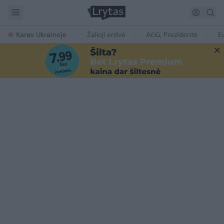
Karas Ukrainoje
Žalioji erdvė
Ačiū, Prezidente
E