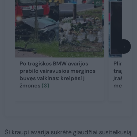
→
Po tragiškos BMW avarijos
Plinta d
prabilo vairavusios merginos
tragedij
buvęs vaikinas: kreipėsi į
įrašas: u
žmones
(3)
mergina 
Ši kraupi avarija sukrėtė glaudžiai susitelkusią