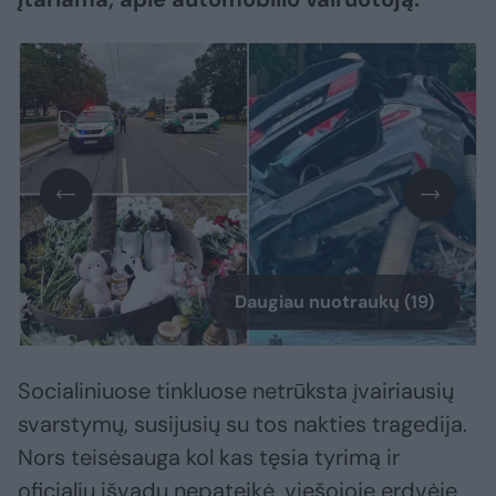
Daugiau nuotraukų (19)
Socialiniuose tinkluose netrūksta įvairiausių
svarstymų, susijusių su tos nakties tragedija.
Nors teisėsauga kol kas tęsia tyrimą ir
oficialių išvadų nepateikė, viešojoje erdvėje