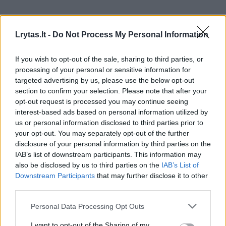
Skelbdamas nuosprendį jis pabrėžė, kad
Lrytas.lt -
Do Not Process My Personal Information
merginos veiksmai buvo „kontroliuoti,
metodiški, apgalvoti, tyčiniai ir kryptingi“.
If you wish to opt-out of the sale, sharing to third parties, or
Mackenzie Shirillai skirta laisvės atėmimo iki
processing of your personal or sensitive information for
targeted advertising by us, please use the below opt-out
gyvos galvos bausmė, suteikiant teisę po 15
section to confirm your selection. Please note that after your
metų kreiptis dėl lygtinio paleidimo.
opt-out request is processed you may continue seeing
interest-based ads based on personal information utilized by
us or personal information disclosed to third parties prior to
Naujame režisieriaus Garetho Johnsono
your opt-out. You may separately opt-out of the further
disclosure of your personal information by third parties on the
dokumentiniame filme „The Crash“ išsamiai
IAB’s list of downstream participants. This information may
pasakojama apie šią rezonansinę bylą, kuri
also be disclosed by us to third parties on the
IAB’s List of
Downstream Participants
that may further disclose it to other
sulaukė didžiulio dėmesio visose Jungtinėse
third parties.
Valstijose ir iki šiol kelia daug diskusijų.
Personal Data Processing Opt Outs
I want to opt-out of the Sharing of my