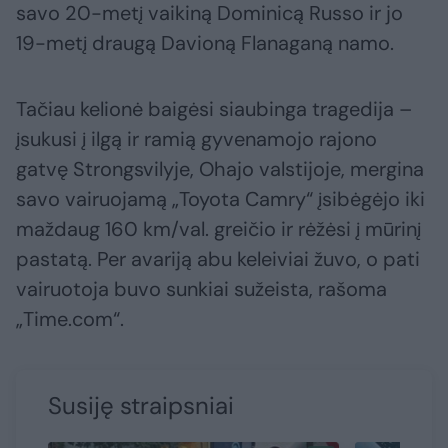
savo 20-metį vaikiną Dominicą Russo ir jo
19-metį draugą Davioną Flanaganą namo.
Tačiau kelionė baigėsi siaubinga tragedija –
įsukusi į ilgą ir ramią gyvenamojo rajono
gatvę Strongsvilyje, Ohajo valstijoje, mergina
savo vairuojamą „Toyota Camry“ įsibėgėjo iki
maždaug 160 km/val. greičio ir rėžėsi į mūrinį
pastatą. Per avariją abu keleiviai žuvo, o pati
vairuotoja buvo sunkiai sužeista, rašoma
„Time.com“.
Susiję straipsniai