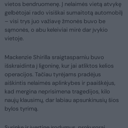
vietos bendruomenę. Į nelaimės vietą atvykę
gelbėtojai rado visiškai sumaitotą automobilį
– visi trys juo važiavę žmonės buvo be
sąmonės, o abu keleiviai mirė dar įvykio
vietoje.
Mackenzie Shirilla sraigtasparniu buvo
išskraidinta į ligoninę, kur jai atliktos kelios
operacijos. Tačiau tyrėjams pradėjus
aiškintis nelaimės aplinkybes ir paaiškėjus,
kad mergina neprisimena tragedijos, kilo
naujų klausimų, dar labiau apsunkinusių šios
bylos tyrimą.
Surinkę ir įvertinę įrodymus, prokurorai