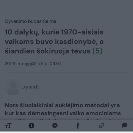
Gyvenimo būdas
Šeima
10 dalykų, kurie 1970-aisiais
vaikams buvo kasdienybė, o
šiandien šokiruoja tėvus
(5)
2026 m. rugpjūčio 9 d. 09:04
Lrytas.lt
Nors šiuolaikiniai auklėjimo metodai yra
kur kas dėmesingesni vaiko emociniams
poreikiams, jie taip pat atneša daugiau
streso ir baimių patiems tėvams.