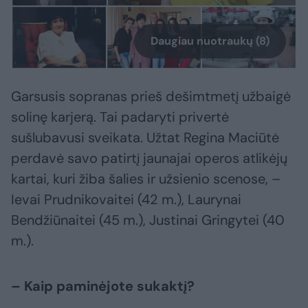
Daugiau nuotraukų (8)
Garsusis sopranas prieš dešimtmetį užbaigė
solinę karjerą. Tai padaryti privertė
sušlubavusi sveikata. Užtat Regina Maciūtė
perdavė savo patirtį jaunajai operos atlikėjų
kartai, kuri žiba šalies ir užsienio scenose, –
Ievai Prudnikovaitei (42 m.), Laurynai
Bendžiūnaitei (45 m.), Justinai Gringytei (40
m.).
– Kaip paminėjote sukaktį?