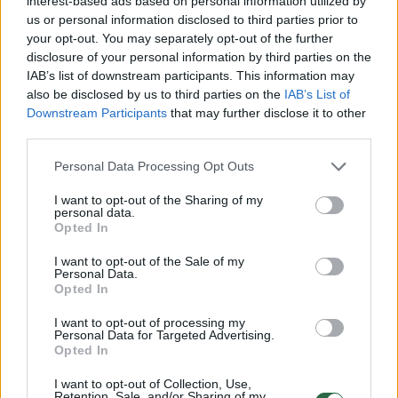
interest-based ads based on personal information utilized by
teises.
us or personal information disclosed to third parties prior to
your opt-out. You may separately opt-out of the further
disclosure of your personal information by third parties on the
Kiekvienu atveju individualiai vertiname
IAB’s list of downstream participants. This information may
šeimos situaciją, žiūrime kokios pagalbos ar
also be disclosed by us to third parties on the
IAB’s List of
Downstream Participants
that may further disclose it to other
pastiprinimo jai gali prireikti ir pasiūlome
third parties.
geriausiai šeimos poreikius atitinkančią
Personal Data Processing Opt Outs
pagalbą, o jos teikimu rūpinasi mūsų
socialiniai partneriai“, – naujienų portalui
I want to opt-out of the Sharing of my
personal data.
„Delfi.lt“ tvirtino Valstybės vaiko teisių
Opted In
apsaugos ir įvaikinimo tarnyba.
I want to opt-out of the Sale of my
Personal Data.
Opted In
Susiję straipsniai
I want to opt-out of processing my
Personal Data for Targeted Advertising.
Opted In
I want to opt-out of Collection, Use,
Retention, Sale, and/or Sharing of my