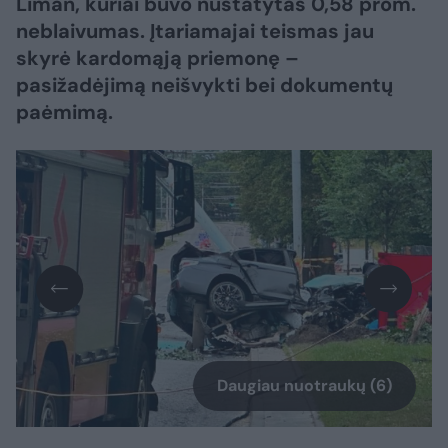
Liman, kuriai buvo nustatytas 0,58 prom.
neblaivumas. Įtariamajai teismas jau
skyrė kardomąją priemonę –
pasižadėjimą neišvykti bei dokumentų
paėmimą.
Daugiau nuotraukų (6)