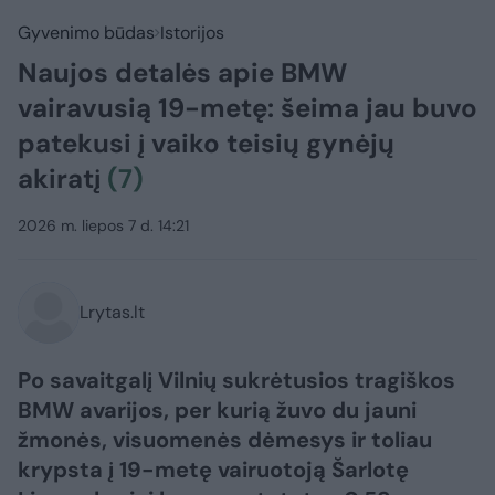
Gyvenimo būdas
Istorijos
Naujos detalės apie BMW
vairavusią 19-metę: šeima jau buvo
patekusi į vaiko teisių gynėjų
akiratį
(7)
2026 m. liepos 7 d. 14:21
Lrytas.lt
Po savaitgalį Vilnių sukrėtusios tragiškos
BMW avarijos, per kurią žuvo du jauni
žmonės, visuomenės dėmesys ir toliau
krypsta į 19-metę vairuotoją Šarlotę