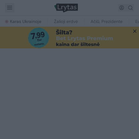
Karas Ukrainoje
Žalioji erdvė
Ačiū, Prezidente
E