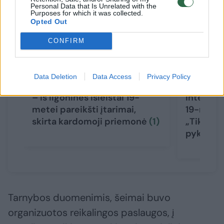
Personal Data that Is Unrelated with the
Purposes for which it was collected.
Opted Out
CONFIRM
→
Data Deletion
Data Access
Privacy Policy
Mirtinos avarijos Vilniuje byla
Po BMW t
– iš ligoninės išleistai 19-
internau
metei pareikšti įtarimai,
19-metės
skirta kardomoji priemonė
(1)
„TikTok“ 
pyktis
(2
Tarnybos duomenimis, šeimai buvo
organizuotos reikalingos paslaugos, į