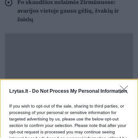
Po skaudžios nelaimės Žirmūnuose:
avarijos vietoje gausu gėlių, žvakių ir
žaislų
Lrytas.lt -
Do Not Process My Personal Information
If you wish to opt-out of the sale, sharing to third parties, or
processing of your personal or sensitive information for
targeted advertising by us, please use the below opt-out
„Įprastai vaiko teisių gynėjai reaguoja, kai
section to confirm your selection. Please note that after your
pranešama apie galimai pažeidžiamas vaiko
opt-out request is processed you may continue seeing