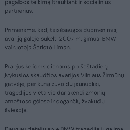
pagalbos teikimą įtraukiant ir socialinius
partnerius.
Primename, kad, teisėsaugos duomenimis,
avariją galėjo sukelti 2007 m. gimusi BMW
vairuotoja Šarlotė Liman.
Praėjus kelioms dienoms po šeštadienį
įvykusios skaudžios avarijos Vilniaus Žirmūnų
gatvėje, per kurią žuvo du jaunuoliai,
tragedijos vieta vis dar skendi žmonių
atneštose gėlėse ir degančių žvakučių
šviesoje.
Daugiau detalių apie BMW tragediją ir galima