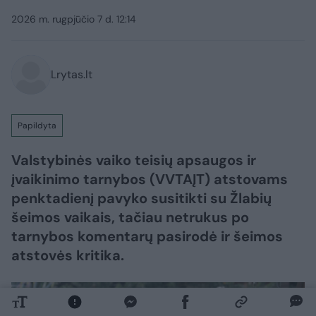
2026 m. rugpjūčio 7 d. 12:14
Lrytas.lt
Papildyta
Valstybinės vaiko teisių apsaugos ir
įvaikinimo tarnybos (VVTAĮT) atstovams
penktadienį pavyko susitikti su Žlabių
šeimos vaikais, tačiau netrukus po
tarnybos komentarų pasirodė ir šeimos
atstovės kritika.