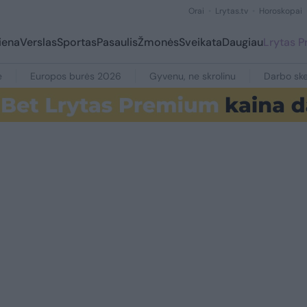
Orai
Lrytas.tv
Horoskopai
iena
Verslas
Sportas
Pasaulis
Žmonės
Sveikata
Daugiau
Lrytas 
e
Europos burės 2026
Gyvenu, ne skrolinu
Darbo ske