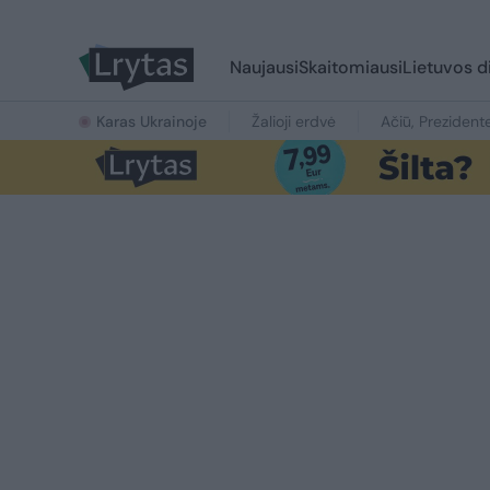
Naujausi
Skaitomiausi
Lietuvos d
Karas Ukrainoje
Žalioji erdvė
Ačiū, Prezident