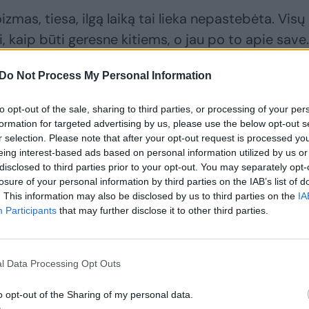
mas, tiesa, ilgą laiką tai lieka nepastebėta. Visų
, kaip būti geresne kitiems, o jau po to apie save.
pratę Mergelių misiją, pradeda žiūrėti į jas su
Do Not Process My Personal Information
alo: su savimeile Mergelėms viskas gerai. Kol jūs
 savo gyvenimą dėl jūsų, Mergelė vienu mirktelėj
to opt-out of the sale, sharing to third parties, or processing of your per
ias problemas. O po to, kaip priklauso, paskatina 
formation for targeted advertising by us, please use the below opt-out s
r selection. Please note that after your opt-out request is processed y
ėjo pasaulį. Tiesa, jos apdovanoja save savotiškai –
eing interest-based ads based on personal information utilized by us or
vo neprilygstamo proto gelmėse. Ten joms geriausia
disclosed to third parties prior to your opt-out. You may separately opt-
ngai mažų problemų, kurių prisigalvoja ne jų rango
losure of your personal information by third parties on the IAB’s list of
. This information may also be disclosed by us to third parties on the
IA
Participants
that may further disclose it to other third parties.
l Data Processing Opt Outs
o opt-out of the Sharing of my personal data.
smenybė, todėl nė už ką nekeis savo įpročių,