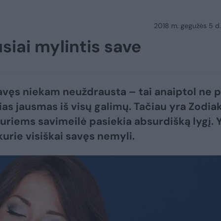
2018 m. gegužės 5 d.
siai mylintis save
avęs niekam neuždrausta – tai anaiptol ne 
ias jausmas iš visų galimų. Tačiau yra Zodia
kuriems savimeilė pasiekia absurdišką lygį. 
 kurie visiškai savęs nemyli.