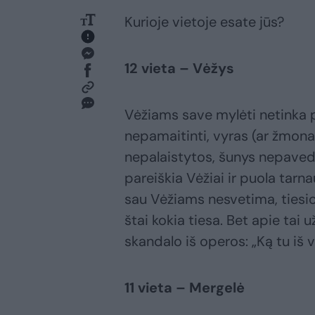
Kurioje vietoje esate jūs?
12 vieta – Vėžys
Vėžiams save mylėti netinka pr
nepamaitinti, vyras (ar žmona
nepalaistytos, šunys nepavedži
pareiškia Vėžiai ir puola tarnau
sau Vėžiams nesvetima, tiesiog 
štai kokia tiesa. Bet apie tai u
skandalo iš operos: „Ką tu iš
11 vieta – Mergelė