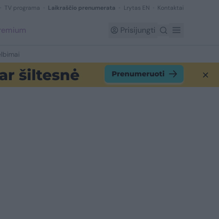
TV programa
Laikraščio prenumerata
Lrytas EN
Kontaktai
Premium
Prisijungti
lbimai