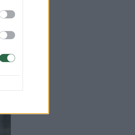
onės
isa
 iš
mą