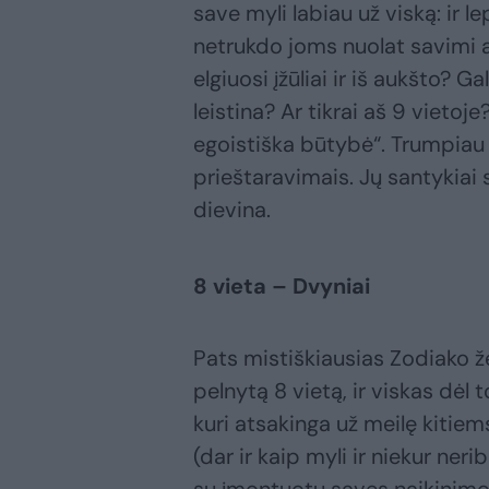
save myli labiau už viską: ir lep
netrukdo joms nuolat savimi ab
elgiuosi įžūliai ir iš aukšto? G
leistina? Ar tikrai aš 9 vietoj
egoistiška būtybė“. Trumpiau 
prieštaravimais. Jų santykiai 
dievina.
8 vieta – Dvyniai
Pats mistiškiausias Zodiako že
pelnytą 8 vietą, ir viskas dėl
kuri atsakinga už meilę kitiems
(dar ir kaip myli ir niekur neri