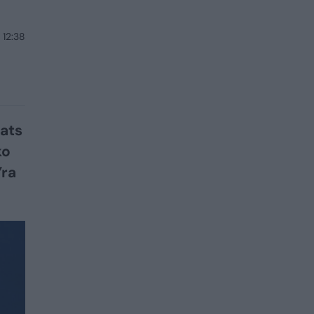
 12:38
pats
ko
Yra