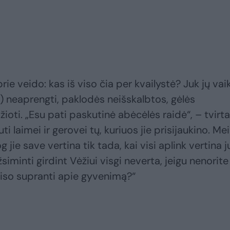
ie veido: kas iš viso čia per kvailystė? Juk jų vai
) neaprengti, paklodės neišskalbtos, gėlės
oti. „Esu pati paskutinė abėcėlės raidė“, – tvirta
ti laimei ir gerovei tų, kuriuos jie prisijaukino. Mei
jie save vertina tik tada, kai visi aplink vertina j
žsiminti girdint Vėžiui visgi neverta, jeigu nenorite
 viso supranti apie gyvenimą?“