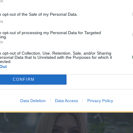
In
inių pažiūrų, ir kitų nuomonė jam nerūpi. Tokie žm
do pažadus, prisiima atsakomybę už kitus ir myli v
o opt-out of the Sale of my Personal Data.
ažką konkretaus. Juk žemiškasis Ožiaragio kelias
In
„auksinius standartus“ ir pamaloninti savo griežtą
to opt-out of processing my Personal Data for Targeted
ing.
ntus reikalavimus. O tai ne juokas. Jeigu Ožiaragis
In
, jis mylės jus taip stipriai, kad visi palydovai išlėks
o opt-out of Collection, Use, Retention, Sale, and/or Sharing
ersonal Data that Is Unrelated with the Purposes for which it
lected.
Out
ką reikia suvokti, kad galėtume pakeisti savo liki
CONFIRM
Data Deletion
Data Access
Privacy Policy