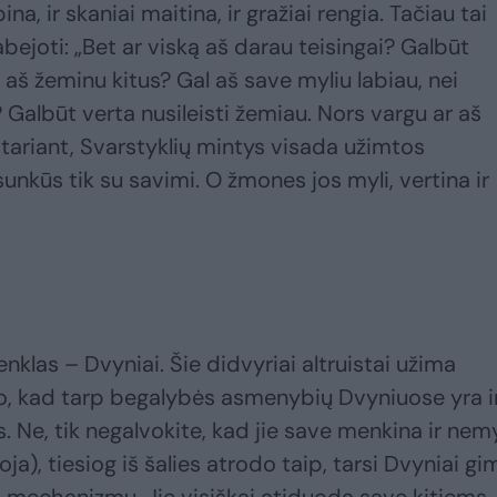
ina, ir skaniai maitina, ir gražiai rengia. Tačiau tai
ejoti: „Bet ar viską aš darau teisingai? Galbūt
al aš žeminu kitus? Gal aš save myliu labiau, nei
e? Galbūt verta nusileisti žemiau. Nors vargu ar aš
tariant, Svarstyklių mintys visada užimtos
sunkūs tik su savimi. O žmones jos myli, vertina ir
nklas – Dvyniai. Šie didvyriai altruistai užima
 to, kad tarp begalybės asmenybių Dvyniuose yra ir
. Ne, tik negalvokite, kad jie save menkina ir nemy
boja), tiesiog iš šalies atrodo taip, tarsi Dvyniai gi