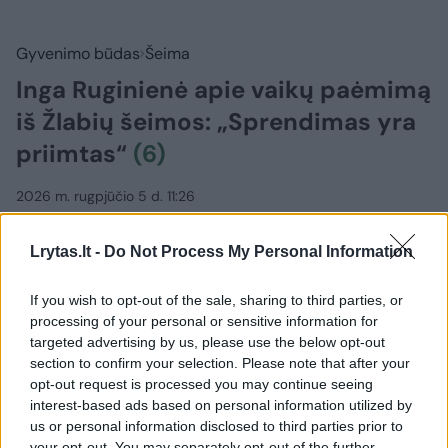
Gyvenimo būdas
Šeima
Inga Ruginienė apie vaikų paėmimą
iš Žlabių šeimos: „Sprendimas yra
priimtas“
(6)
2026 m. rugpjūčio 5 d. 11:26
Lrytas.lt -
Do Not Process My Personal Information
Lrytas.lt
If you wish to opt-out of the sale, sharing to third parties, or
processing of your personal or sensitive information for
Jei Ukmergės rajone gyvenanti Žlabių
targeted advertising by us, please use the below opt-out
šeima atsisakys bendradarbiauti su
section to confirm your selection. Please note that after your
opt-out request is processed you may continue seeing
Valstybinės vaiko teisių apsaugos ir
interest-based ads based on personal information utilized by
įvaikinimo tarnyba, atžalos iš šeimos turės
us or personal information disclosed to third parties prior to
būti paimtos, sako socialinės apsaugos ir
your opt-out. You may separately opt-out of the further