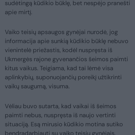
sudėtingą kūdikio būklę, bet nespėjo pranešti
apie mirtį.
Vaiko teisių apsaugos gynėjai nurodė, jog
informacija apie sunkią kūdikio būklę nebuvo
vienintelė priežastis, kodėl nuspręsta iš
Ukmergės rajone gyvenančios šeimos paimti
kitus vaikus. Teigiama, kad tai lėmė visa
aplinkybių, suponuojančių poreikį užtikrinti
vaikų saugumą, visuma.
Vėliau buvo sutarta, kad vaikai iš šeimos
paimti nebus, nuspręsta iš naujo vertinti
situaciją. Esą mirusio kūdikio motina sutiko
bendradarbiauti su vaiko teisių gynėjais.