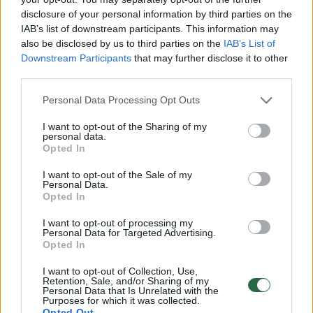
darbo ministrė Inga Ruginienė.
disclosure of your personal information by third parties on the
IAB’s list of downstream participants. This information may
also be disclosed by us to third parties on the
IAB’s List of
Downstream Participants
that may further disclose it to other
third parties.
Personal Data Processing Opt Outs
I want to opt-out of the Sharing of my
personal data.
Opted In
I want to opt-out of the Sale of my
Personal Data.
Opted In
Daugiau nuotraukų (4)
I want to opt-out of processing my
Personal Data for Targeted Advertising.
Opted In
„Vaiko teisių apsaugos tarnyba stengiasi
I want to opt-out of Collection, Use,
Retention, Sale, and/or Sharing of my
surasti tą kontaktą, nes lyg ir buvo tokių
Personal Data that Is Unrelated with the
Purposes for which it was collected.
užuomazgų, kad šeima eis į kontaktą ir priims
Opted Out