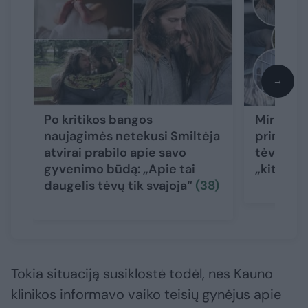
→
Po kritikos bangos
Mirusio 
naujagimės netekusi Smiltėja
priminė i
atvirai prabilo apie savo
tėvų isto
gyvenimo būdą: „Apie tai
„kitokį“
daugelis tėvų tik svajoja“
(38)
Tokia situaciją susiklostė todėl, nes Kauno
klinikos informavo vaiko teisių gynėjus apie