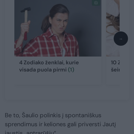
→
4 Zodiako ženklai, kurie
10 Zodiak
visada puola pirmi
(1)
šeimose v
Be to, Šaulio polinkis į spontaniškus
sprendimus ir keliones gali priversti Jautį
jaustis „antrarūšiu“.