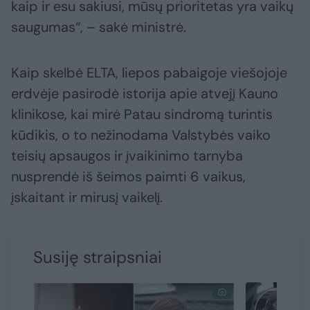
kaip ir esu sakiusi, mūsų prioritetas yra vaikų
saugumas“, – sakė ministrė.
Kaip skelbė ELTA, liepos pabaigoje viešojoje
erdvėje pasirodė istorija apie atvejį Kauno
klinikose, kai mirė Patau sindromą turintis
kūdikis, o to nežinodama Valstybės vaiko
teisių apsaugos ir įvaikinimo tarnyba
nusprendė iš šeimos paimti 6 vaikus,
įskaitant ir mirusį vaikelį.
Susiję straipsniai