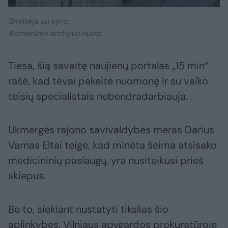
Smiltėja su vyru.
Asmeninio archyvo nuotr.
Tiesa, šią savaitę naujienų portalas „15 min“
rašė, kad tėvai pakeitė nuomonę ir su vaiko
teisių specialistais nebendradarbiauja.
Ukmergės rajono savivaldybės meras Darius
Varnas Eltai teigė, kad minėta šeima atsisako
medicininių paslaugų, yra nusiteikusi prieš
skiepus.
Be to, siekiant nustatyti tikslias šio
aplinkybes, Vilniaus apygardos prokuratūroje