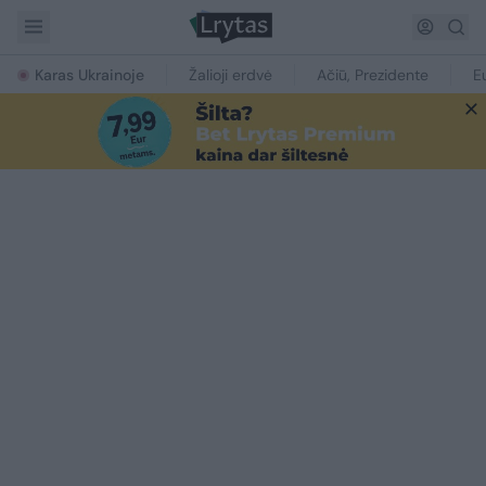
Karas Ukrainoje
Žalioji erdvė
Ačiū, Prezidente
E