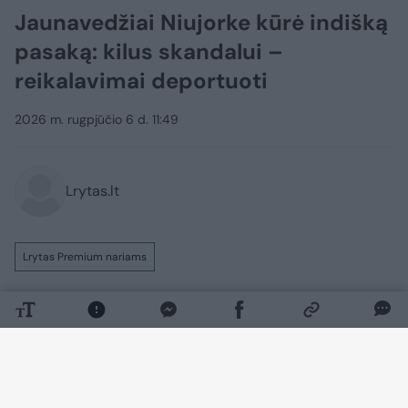
Jaunavedžiai Niujorke kūrė indišką
pasaką: kilus skandalui –
reikalavimai deportuoti
2026 m. rugpjūčio 6 d. 11:49
Lrytas.lt
Lrytas Premium nariams
Tai matėme tik filmuose. Visas Niujorkas
kalba apie įspūdingas penkių dienų
turtuolių vestuves. Tačiau ne visi įvertino
iškilmių didingumą. Socialiniuose tinkluose
įsižiebė skandalas. Pasipiktinę