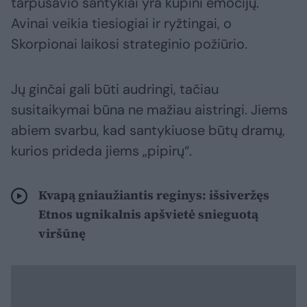
tarpusavio santykiai yra kupini emocijų.
Avinai veikia tiesiogiai ir ryžtingai, o
Skorpionai laikosi strateginio požiūrio.
Jų ginčai gali būti audringi, tačiau
susitaikymai būna ne mažiau aistringi. Jiems
abiem svarbu, kad santykiuose būtų dramų,
kurios prideda jiems „pipirų“.
Kvapą gniaužiantis reginys: išsiveržęs
Etnos ugnikalnis apšvietė snieguotą
viršūnę