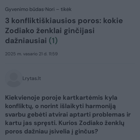
Gyvenimo būdas
Nori – tikėk
3 konfliktiškiausios poros: kokie
Zodiako ženklai ginčijasi
dažniausiai
(1)
2025 m. vasario 21 d. 11:59
Lrytas.lt
Kiekvienoje poroje kartkartėmis kyla
konfliktų, o norint išlaikyti harmoniją
svarbu gebėti atvirai aptarti problemas ir
kartu jas spręsti. Kurios Zodiako ženklų
poros dažniau įsivelia į ginčus?