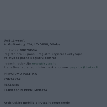
UAB „Lrytas“,
A. Goštauto g. 12A, LT-01108, Vilnius.
Įm. kodas:
300781534
Įregistruota LR įmonių registre, registro tvarkytojas:
Valstybės įmonė Registrų centras
lrytas.lt redakcija
news@lrytas.lt
Pranešimai apie techninius nesklandumus
pagalba@lrytas.lt
PRIVATUMO POLITIKA
KONTAKTAI
REKLAMA
LAIKRAŠČIO PRENUMERATA
Atsisiųskite mobiliąją lrytas.lt programėlę