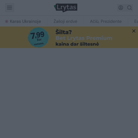
Karas Ukrainoje
Žalioji erdvė
Ačiū, Prezidente
E