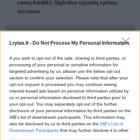
rastą kūdikį: išgirdus signalą apima
nerimas
Lrytas.lt -
Do Not Process My Personal Information
If you wish to opt-out of the sale, sharing to third parties, or
processing of your personal or sensitive information for
targeted advertising by us, please use the below opt-out
section to confirm your selection. Please note that after your
opt-out request is processed you may continue seeing
interest-based ads based on personal information utilized by
us or personal information disclosed to third parties prior to
your opt-out. You may separately opt-out of the further
disclosure of your personal information by third parties on the
Lietuvoje yra įsteigta 10 gyvybės langelių:
IAB’s list of downstream participants. This information may
Kauno Prano Mažylio gimdymo namuose,
also be disclosed by us to third parties on the
IAB’s List of
Downstream Participants
that may further disclose it to other
Kauno krikščioniškieji gimdymo namuose,
third parties.