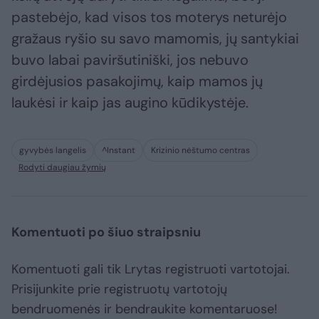
pastebėjo, kad visos tos moterys neturėjo
gražaus ryšio su savo mamomis, jų santykiai
buvo labai paviršutiniški, jos nebuvo
girdėjusios pasakojimų, kaip mamos jų
laukėsi ir kaip jas augino kūdikystėje.
gyvybės langelis
^Instant
Krizinio nėštumo centras
Rodyti daugiau žymių
Komentuoti po šiuo straipsniu
Komentuoti gali tik Lrytas registruoti vartotojai.
Prisijunkite prie registruotų vartotojų
bendruomenės ir bendraukite komentaruose!