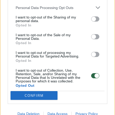
Vilniaus sutrikusio vystymosi kūdikių
Personal Data Processing Opt Outs
namuose, Klaipėdos universitetinėje
ligoninėje, Algimanto Bandzos socialinių
I want to opt-out of the Sharing of my
personal data.
paslaugų namuose, Šiaulių moters ir vaiko
Opted In
klinikoje, Marijampolės miesto ligoninėje,
I want to opt-out of the Sale of my
Personal Data.
Alytaus sutrikusio vystymosi kūdikių
Opted In
namuose, VšĮ Tauragės ligoninėje, VŠĮ
I want to opt-out of processing my
Jonavos ligoninėje.
Personal Data for Targeted Advertising.
Opted In
I want to opt-out of Collection, Use,
Tiesa, Marijampolės, Tauragės ir Jonavos
Retention, Sale, and/or Sharing of my
Personal Data that Is Unrelated with the
gyvybės langeliuose per visą dešimtmetį
Purposes for which it was collected.
Opted Out
nepaliktas nei vienas vaikas.
CONFIRM
Susiję straipsniai
Data Deletion
Data Access
Privacy Policy