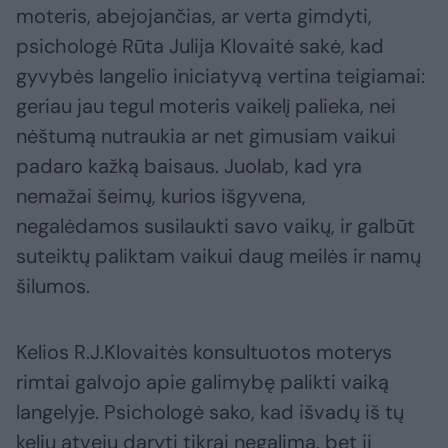
moteris, abejojančias, ar verta gimdyti,
psichologė Rūta Julija Klovaitė sakė, kad
gyvybės langelio iniciatyvą vertina teigiamai:
geriau jau tegul moteris vaikelį palieka, nei
nėštumą nutraukia ar net gimusiam vaikui
padaro kažką baisaus. Juolab, kad yra
nemažai šeimų, kurios išgyvena,
negalėdamos susilaukti savo vaikų, ir galbūt
suteiktų paliktam vaikui daug meilės ir namų
šilumos.
Kelios R.J.Klovaitės konsultuotos moterys
rimtai galvojo apie galimybę palikti vaiką
langelyje. Psichologė sako, kad išvadų iš tų
kelių atvejų daryti tikrai negalima, bet ji