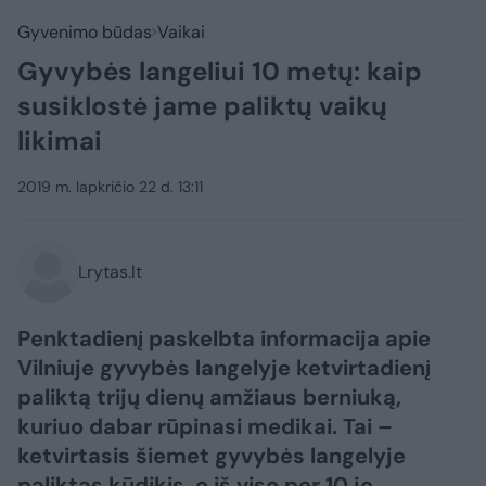
Gyvenimo būdas
Vaikai
Gyvybės langeliui 10 metų: kaip
susiklostė jame paliktų vaikų
likimai
2019 m. lapkričio 22 d. 13:11
Lrytas.lt
Penktadienį paskelbta informacija apie
Vilniuje gyvybės langelyje ketvirtadienį
paliktą trijų dienų amžiaus berniuką,
kuriuo dabar rūpinasi medikai. Tai –
ketvirtasis šiemet gyvybės langelyje
paliktas kūdikis, o iš viso per 10 jo