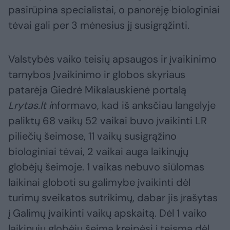
pasirūpina specialistai, o panorėję biologiniai
tėvai gali per 3 mėnesius jį susigrąžinti.
Valstybės vaiko teisių apsaugos ir įvaikinimo
tarnybos Įvaikinimo ir globos skyriaus
patarėja Giedrė Mikalauskienė portalą
Lrytas.lt i
nformavo, kad iš anksčiau langelyje
paliktų 68 vaikų 52 vaikai buvo įvaikinti LR
piliečių šeimose, 11 vaikų susigrąžino
biologiniai tėvai, 2 vaikai auga laikinųjų
globėjų šeimoje. 1 vaikas nebuvo siūlomas
laikinai globoti su galimybe įvaikinti dėl
turimų sveikatos sutrikimų, dabar jis įrašytas
į Galimų įvaikinti vaikų apskaitą. Dėl 1 vaiko
laikinųjų globėjų šeima kreipėsi į teismą dėl