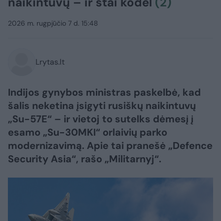
naikintuvų – ir štai kodėl
(2)
2026 m. rugpjūčio 7 d. 15:48
Lrytas.lt
Indijos gynybos ministras paskelbė, kad
šalis neketina įsigyti rusiškų naikintuvų
„Su-57E“ – ir vietoj to sutelks dėmesį į
esamo „Su-30MKI“ orlaivių parko
modernizavimą. Apie tai pranešė „Defence
Security Asia“, rašo „Militarnyj“.