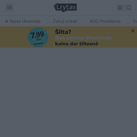
Karas Ukrainoje
Žalioji erdvė
Ačiū, Prezidente
E