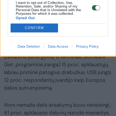
I want to opt-out of Collection, Use,
Retention, Sale, and/or Sharing of my
Personal Data that Is Unrelated with the
Purposes for which it was collected.
23 proc. šioje apklausoje dalyvavusių
Opted Out
amerikiečių garso failo sutrumpinimą „mp3“
CONFIRM
pakrikštijo filmo „Žvaigždžių karai“ robotu.
Data Deletion
Data Access
Privacy Policy
Kompaktinių diskų formatą „Blu-ray“ 18 proc.
pavadino jūros gyviu, o terminas „software“
(liet. programinė įranga) 15 proc. apklaustųjų
labiau priminė patogius drabužius. USB jungtį
12 proc. respondentų įvardijo kaip Europos
šalies sutrumpinimą.
Nors nemaža dalis atsakymų buvo neteisingi,
61 proc. apklausos dalyvių nurodė manantys,