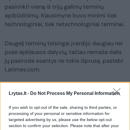
pasirinkti vieną iš trijų galimų terminų
apibūdinimų. Klausimyne buvo minimi tiek
technologiniai, tiek netechnologiniai terminai.
Daugelį terminų teisingai įvardijo daugiau nei
pusė apklausos dalyvių, tačiau nemaža dalis
jų pasirodė esantys ne tokie išprusę, pastebi
Latimes.com.
Pavyzdžiui, 11 proc. teigė maną, kad HTML
Lrytas.lt -
Do Not Process My Personal Information
(angl. HyperText Markup Language) yra
venerinė liga, nors iš tiesų tai –
If you wish to opt-out of the sale, sharing to third parties, or
programavimo kalba, naudojama tinklalapių
processing of your personal or sensitive information for
targeted advertising by us, please use the below opt-out
kūrimui.
section to confirm your selection. Please note that after your