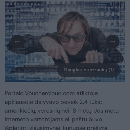
Daugiau nuotraukų (1)
Portalo Vouchercloud.com atliktoje
apklausoje dalyvavo beveik 2,4 tūkst.
amerikiečių, vyresnių nei 18 metų. Jos metu
interneto vartotojams el. paštu buvo
išplatinti klausimynai, kuriuose prašyta