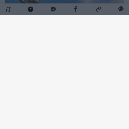
Daugiau nuotraukų (1)
„Su-57E“ yra eksportinė Rusijos
daugiafunkcinių naikintuvų „Su-57“ versija,
kurią sukūrė „Suchoj“ ir gamina lėktuvų
gamykla Komsomolske prie Amūro.
Indijos gynybos ministras Rajeshas Kumaras
Singhas apibūdino Indijoje pagal licenciją
pagamintus naikintuvus „Su-30MKI“ kaip