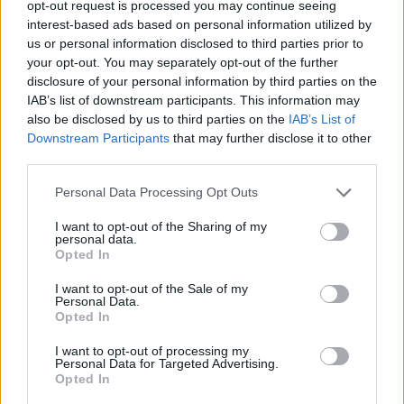
opt-out request is processed you may continue seeing
interest-based ads based on personal information utilized by
Net 77 proc. respondentų nežinojo, ką reiškia
us or personal information disclosed to third parties prior to
SEO (angl. Search Engine Optimization) –
your opt-out. You may separately opt-out of the further
disclosure of your personal information by third parties on the
interneto svetainių optimizavimas paieškos
IAB’s list of downstream participants. This information may
sistemoms.
also be disclosed by us to third parties on the
IAB’s List of
Downstream Participants
that may further disclose it to other
third parties.
Gigabaitą (informacijos kiekio vienetas,
Personal Data Processing Opt Outs
nurodantis, kiek duomenų telpa įrenginyje) 27
I want to opt-out of the Sharing of my
proc. apklaustųjų palaikė Pietų Amerikoje
personal data.
Opted In
randamu vabzdžiu.
I want to opt-out of the Sale of my
Personal Data.
Pagrindinę plokštę (angl. motherboard) 42
Opted In
proc. palaikė kruizinio laivo deniu, nors iš
I want to opt-out of processing my
Personal Data for Targeted Advertising.
tiesų tai – spausdinta schema, naudojama
Opted In
kaip montažo pagrindas kompiuteryje.