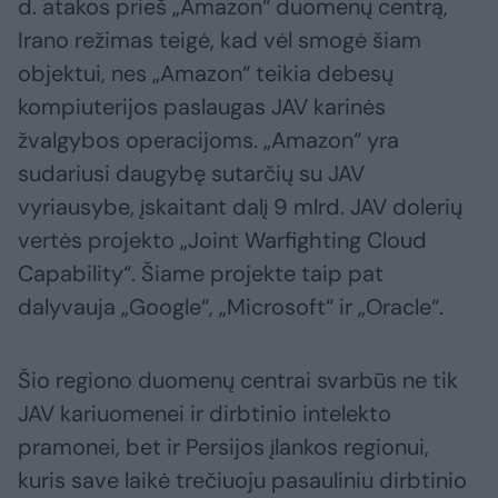
d. atakos prieš „Amazon“ duomenų centrą,
Irano režimas teigė, kad vėl smogė šiam
objektui, nes „Amazon“ teikia debesų
kompiuterijos paslaugas JAV karinės
žvalgybos operacijoms. „Amazon“ yra
sudariusi daugybę sutarčių su JAV
vyriausybe, įskaitant dalį 9 mlrd. JAV dolerių
vertės projekto „Joint Warfighting Cloud
Capability“. Šiame projekte taip pat
dalyvauja „Google“, „Microsoft“ ir „Oracle“.
Šio regiono duomenų centrai svarbūs ne tik
JAV kariuomenei ir dirbtinio intelekto
pramonei, bet ir Persijos įlankos regionui,
kuris save laikė trečiuoju pasauliniu dirbtinio