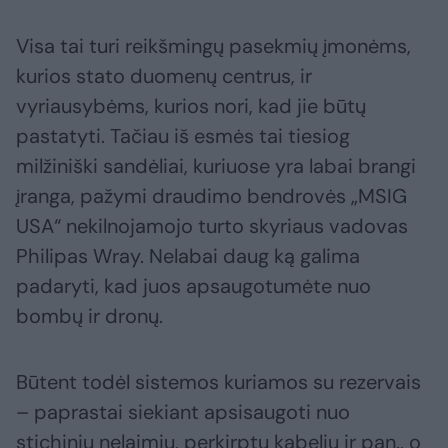
Visa tai turi reikšmingų pasekmių įmonėms,
kurios stato duomenų centrus, ir
vyriausybėms, kurios nori, kad jie būtų
pastatyti. Tačiau iš esmės tai tiesiog
milžiniški sandėliai, kuriuose yra labai brangi
įranga, pažymi draudimo bendrovės „MSIG
USA“ nekilnojamojo turto skyriaus vadovas
Philipas Wray. Nelabai daug ką galima
padaryti, kad juos apsaugotumėte nuo
bombų ir dronų.
Būtent todėl sistemos kuriamos su rezervais
– paprastai siekiant apsisaugoti nuo
stichinių nelaimių, perkirptų kabelių ir pan., o