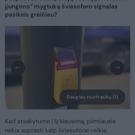
įjungimo“ mygtuką šviesoforo signalas
pasikeis greičiau?
Daugiau nuotraukų (1)
Kad atsakytume į šį klausimą, pirmiausia
reikia suprasti kaip šviesoforai veikia.