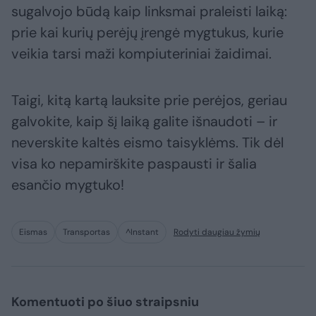
sugalvojo būdą kaip linksmai praleisti laiką:
prie kai kurių perėjų įrengė mygtukus, kurie
veikia tarsi maži kompiuteriniai žaidimai.
Taigi, kitą kartą lauksite prie perėjos, geriau
galvokite, kaip šį laiką galite išnaudoti – ir
neverskite kaltės eismo taisyklėms. Tik dėl
visa ko nepamirškite paspausti ir šalia
esančio mygtuko!
Eismas
Transportas
^Instant
Rodyti daugiau žymių
Komentuoti po šiuo straipsniu