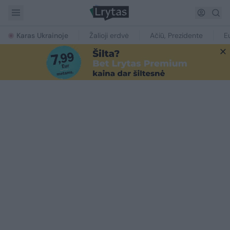
Karas Ukrainoje
Žalioji erdvė
Ačiū, Prezidente
E