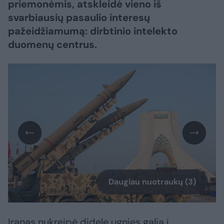
priemonėmis, atskleidė vieno iš
svarbiausių pasaulio interesų
pažeidžiamumą: dirbtinio intelekto
duomenų centrus.
Daugiau nuotraukų (3)
Iranas nukreipė didelę ugnies galią į