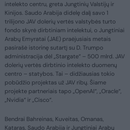
intelekto centru, greta Jungtinių Valstijų ir
Kinijos. Saudo Arabija didelę dalį savo 1
trilijono JAV dolerių vertės valstybės turto
fondo skyrė dirbtiniam intelektui, o Jungtiniai
Arabų Emyratai (JAE) praėjusiais metais
pasirašė istorinę sutartį su D. Trumpo
administracija dėl „Stargate“ – 500 mlrd. JAV
dolerių vertės dirbtinio intelekto duomenų
centro – statybos. Tai – didžiausias tokio
pobūdžio projektas už JAV ribų. Šiame
projekte partneriais tapo „OpenAI“, „Oracle“,
„Nvidia“ ir „Cisco“.
Bendrai Bahreinas, Kuveitas, Omanas,
Kataras, Saudo Arabija ir Jungtiniai Arabų