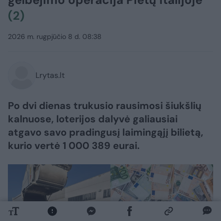
(2)
2026 m. rugpjūčio 8 d. 08:38
Lrytas.lt
Po dvi dienas trukusio rausimosi šiukšlių
kalnuose, loterijos dalyvė galiausiai
atgavo savo pradingusį laimingąjį bilietą,
kurio vertė 1 000 389 eurai.