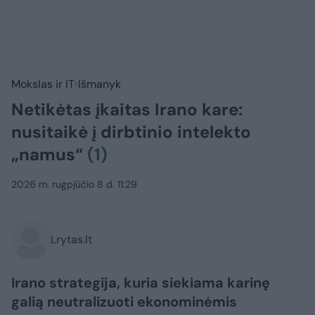
Mokslas ir IT
Išmanyk
Netikėtas įkaitas Irano kare:
nusitaikė į dirbtinio intelekto
„namus“
(1)
2026 m. rugpjūčio 8 d. 11:29
Lrytas.lt
Irano strategija, kuria siekiama karinę
galią neutralizuoti ekonominėmis