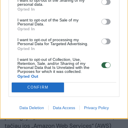
I want to opt-out of the Sharing of my
personal data.
Opted In
I want to opt-out of the Sale of my
Personal Data.
Opted In
I want to opt-out of processing my
Personal Data for Targeted Advertising.
Opted In
Naujas karo frontas
I want to opt-out of Collection, Use,
Retention, Sale, and/or Sharing of my
Personal Data that Is Unrelated with the
Purposes for which it was collected.
Iranas ir Jungtinės Valstijos užpuolė
Opted Out
mažiausiai penkis duomenų centrus Persijos
CONFIRM
įlankos regione – jau įskaičiuojant ir antrąjį
Irano raketų išpuolį prieš „Amazon“ duomenų
centrą Bahreine praėjusio mėnesio
Data Deletion
Data Access
Privacy Policy
pabaigoje. „Amazon“ atsisakė komentuoti,
tačiau jos „Amazon Web Services“ (AWS)