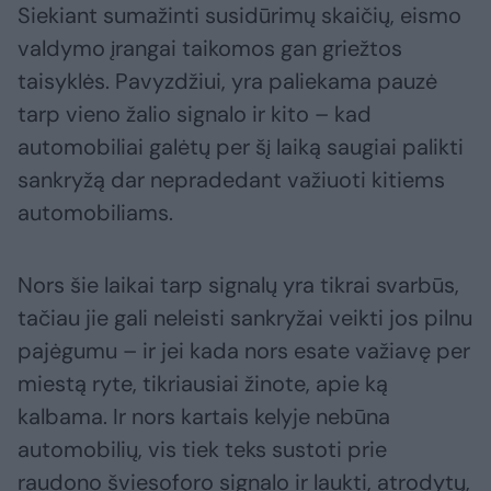
Siekiant sumažinti susidūrimų skaičių, eismo
valdymo įrangai taikomos gan griežtos
taisyklės. Pavyzdžiui, yra paliekama pauzė
tarp vieno žalio signalo ir kito – kad
automobiliai galėtų per šį laiką saugiai palikti
sankryžą dar nepradedant važiuoti kitiems
automobiliams.
Nors šie laikai tarp signalų yra tikrai svarbūs,
tačiau jie gali neleisti sankryžai veikti jos pilnu
pajėgumu – ir jei kada nors esate važiavę per
miestą ryte, tikriausiai žinote, apie ką
kalbama. Ir nors kartais kelyje nebūna
automobilių, vis tiek teks sustoti prie
raudono šviesoforo signalo ir laukti, atrodytų,