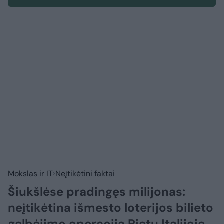
Mokslas ir IT
Neįtikėtini faktai
Šiukšlėse pradingęs milijonas:
neįtikėtina išmesto loterijos bilieto
gelbėjimo operacija Pietų Italijoje