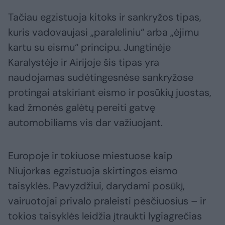
Tačiau egzistuoja kitoks ir sankryžos tipas,
kuris vadovaujasi „paraleliniu“ arba „ėjimu
kartu su eismu“ principu. Jungtinėje
Karalystėje ir Airijoje šis tipas yra
naudojamas sudėtingesnėse sankryžose
protingai atskiriant eismo ir posūkių juostas,
kad žmonės galėtų pereiti gatvę
automobiliams vis dar važiuojant.
Europoje ir tokiuose miestuose kaip
Niujorkas egzistuoja skirtingos eismo
taisyklės. Pavyzdžiui, darydami posūkį,
vairuotojai privalo praleisti pėsčiuosius – ir
tokios taisyklės leidžia įtraukti lygiagrečias