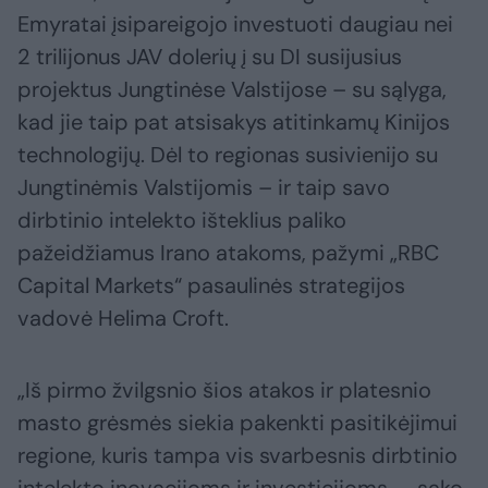
Emyratai įsipareigojo investuoti daugiau nei
2 trilijonus JAV dolerių į su DI susijusius
projektus Jungtinėse Valstijose – su sąlyga,
kad jie taip pat atsisakys atitinkamų Kinijos
technologijų. Dėl to regionas susivienijo su
Jungtinėmis Valstijomis – ir taip savo
dirbtinio intelekto išteklius paliko
pažeidžiamus Irano atakoms, pažymi „RBC
Capital Markets“ pasaulinės strategijos
vadovė Helima Croft.
„Iš pirmo žvilgsnio šios atakos ir platesnio
masto grėsmės siekia pakenkti pasitikėjimui
regione, kuris tampa vis svarbesnis dirbtinio
intelekto inovacijoms ir investicijoms, – sako