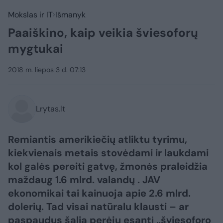
Mokslas ir IT
Išmanyk
Paaiškino, kaip veikia šviesoforų
mygtukai
2018 m. liepos 3 d. 07:13
Lrytas.lt
Remiantis amerikiečių atliktu tyrimu,
kiekvienais metais stovėdami ir laukdami
kol galės pereiti gatvę, žmonės praleidžia
maždaug 1.6 mlrd. valandų . JAV
ekonomikai tai kainuoja apie 2.6 mlrd.
dolerių. Tad visai natūralu klausti – ar
paspaudus šalia perėjų esantį „šviesoforo