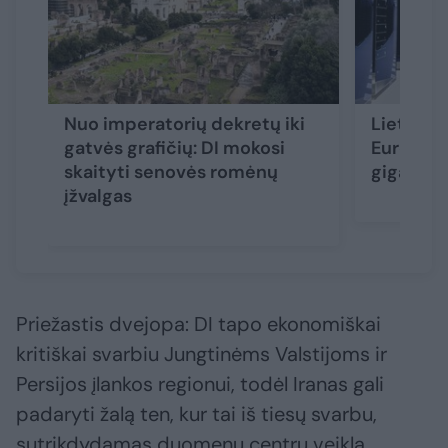
Nuo imperatorių dekretų iki
Lietuva i
gatvės grafičių: DI mokosi
Europos 
skaityti senovės romėnų
gigagam
įžvalgas
Priežastis dvejopa: DI tapo ekonomiškai
kritiškai svarbiu Jungtinėms Valstijoms ir
Persijos įlankos regionui, todėl Iranas gali
padaryti žalą ten, kur tai iš tiesų svarbu,
sutrikdydamas duomenų centrų veiklą