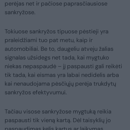
perėjas net ir pačiose paprasčiausiose
sankryžose.
Tokiuose sankryžos tipuose pėstieji yra
praleidžiami tuo pat metu, kaip ir
automobiliai. Be to, daugeliu atveju žalias
signalas užsidegs net tada, kai mygtuko
niekas nepaspaudė – jį paspausti gali reikėti
tik tada, kai eismas yra labai nedidelis arba
kai nenaudojama pėsčiųjų perėja trukdytų
sankryžos efektyvumui.
Tačiau visose sankryžose mygtuką reikia
paspausti tik vieną kartą. Dėl taisyklių jo
paspaudimas kelis kartus ar laikymas