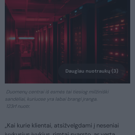
Daugiau nuotraukų (3)
Duomenų centrai iš esmės tai tiesiog milžiniški
sandėliai, kuriuose yra labai brangi įranga.
123rf nuotr.
„Kai kurie klientai, atsižvelgdami į neseniai
įvykusius įvykius, rimtai svarsto, ar verta