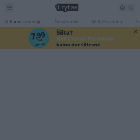
Karas Ukrainoje
Žalioji erdvė
Ačiū, Prezidente
E