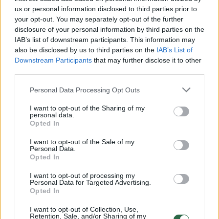
us or personal information disclosed to third parties prior to
Susiję straipsniai
your opt-out. You may separately opt-out of the further
disclosure of your personal information by third parties on the
IAB’s list of downstream participants. This information may
also be disclosed by us to third parties on the
IAB’s List of
Downstream Participants
that may further disclose it to other
third parties.
Personal Data Processing Opt Outs
I want to opt-out of the Sharing of my
personal data.
Opted In
Gyvenimas sovietų
Siaubo fi
I want to opt-out of the Sale of my
Personal Data.
branduoliniame bunkeryje
tiesų atr
Opted In
skruzdėles privertė tapti
zombėmi
kanibalėmis
paverčia
I want to opt-out of processing my
Personal Data for Targeted Advertising.
Opted In
I want to opt-out of Collection, Use,
Retention, Sale, and/or Sharing of my