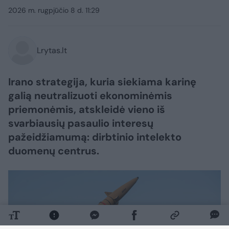
2026 m. rugpjūčio 8 d. 11:29
Lrytas.lt
Irano strategija, kuria siekiama karinę
galią neutralizuoti ekonominėmis
priemonėmis, atskleidė vieno iš
svarbiausių pasaulio interesų
pažeidžiamumą: dirbtinio intelekto
duomenų centrus.