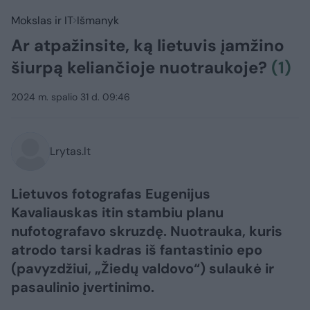
Mokslas ir IT
Išmanyk
Ar atpažinsite, ką lietuvis įamžino
šiurpą keliančioje nuotraukoje?
(1)
2024 m. spalio 31 d. 09:46
Lrytas.lt
Lietuvos fotografas Eugenijus
Kavaliauskas itin stambiu planu
nufotografavo skruzdę. Nuotrauka, kuris
atrodo tarsi kadras iš fantastinio epo
(pavyzdžiui, „Žiedų valdovo“) sulaukė ir
pasaulinio įvertinimo.