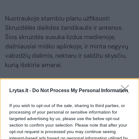
Nuotraukoje stambiu planu užfiksuoti
Skruzdėlės dailidės žandikaulis ir antenos.
Šios skruzdės susuka lizdus medienoje,
dažniausiai miško aplinkoje, ir minta negyvų
vabzdžių dalimis, nektaru ir saldžiu skysčiu,
kurią išskiria amarai.
Pasak „Washington Post“, skruzdės dalys,
Lrytas.lt -
Do Not Process My Personal Information
kurios atrodo kaip švytinčios raudonos akys,
iš tikrųjų yra jos antenų apačia, o tai, kas
If you wish to opt-out of the sale, sharing to third parties, or
atrodo kaip geltoni dantukai, yra labai maži
processing of your personal or sensitive information for
targeted advertising by us, please use the below opt-out
plaukeliai, kuriais skruzdės jaučia aplinką.
section to confirm your selection. Please note that after your
opt-out request is processed you may continue seeing
interest-based ads based on personal information utilized by