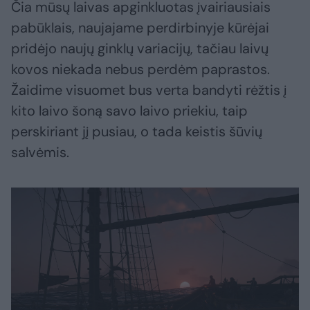
Čia mūsų laivas apginkluotas įvairiausiais
pabūklais, naujajame perdirbinyje kūrėjai
pridėjo naujų ginklų variacijų, tačiau laivų
kovos niekada nebus perdėm paprastos.
Žaidime visuomet bus verta bandyti rėžtis į
kito laivo šoną savo laivo priekiu, taip
perskiriant jį pusiau, o tada keistis šūvių
salvėmis.