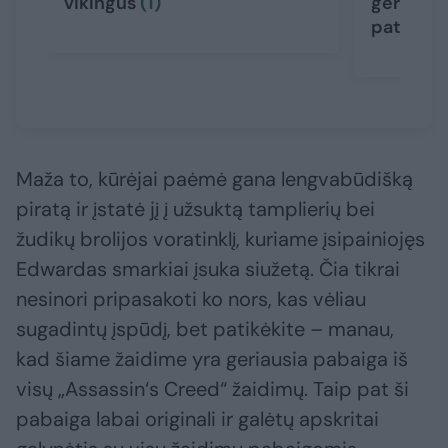
vikingus
(1)
gerbėjam
patogų 
Maža to, kūrėjai paėmė gana lengvabūdišką
piratą ir įstatė jį į užsuktą tamplierių bei
žudikų brolijos voratinklį, kuriame įsipainiojęs
Edwardas smarkiai įsuka siužetą. Čia tikrai
nesinori pripasakoti ko nors, kas vėliau
sugadintų įspūdį, bet patikėkite – manau,
kad šiame žaidime yra geriausia pabaiga iš
visų „Assassin‘s Creed“ žaidimų. Taip pat ši
pabaiga labai originali ir galėtų apskritai