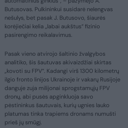
automatinius ginklus“, – pažymėjo A.
Butusovas. Pulkininkui susidarė nelengvas
nešulys, bet pasak J. Butusovo, šiaurės
korėjiečiai kelia „labai aukštus“ fizinio
pasirengimo reikalavimus.
Pasak vieno atvirojo šaltinio žvalgybos
analitiko, šis šautuvas akivaizdžiai skirtas
„kovoti su FPV“. Kadangi virš 1300 kilometrų
ilgio fronto linijos Ukrainoje ir vakarų Rusijoje
danguje zuja milijonai sprogstamųjų FPV
dronų, abi pusės apginkluoja savo
pėstininkus šautuvais, kurių ugnies lauko
platumas tinka trapiems dronams numušti
prieš jų smūgį.