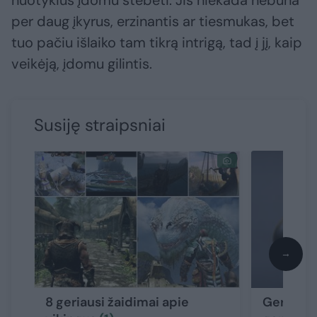
nuotykius įdomu stebėti. Jis niekada nebūna
per daug įkyrus, erzinantis ar tiesmukas, bet
tuo pačiu išlaiko tam tikrą intrigą, tad į jį, kaip
veikėją, įdomu gilintis.
Susiję straipsniai
→
8 geriausi žaidimai apie
Gera nau