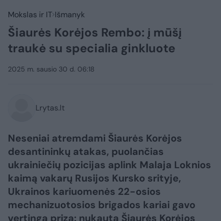
Mokslas ir IT
Išmanyk
Šiaurės Korėjos Rembo: į mūšį
traukė su specialia ginkluote
2025 m. sausio 30 d. 06:18
Lrytas.lt
Neseniai atremdami Šiaurės Korėjos
desantininkų atakas, puolančias
ukrainiečių pozicijas aplink Malaja Loknios
kaimą vakarų Rusijos Kursko srityje,
Ukrainos kariuomenės 22-osios
mechanizuotosios brigados kariai gavo
vertingą prizą: nukautą Šiaurės Korėjos