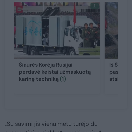
Šiaurės Korėja Rusijai
Iš Šiaurė
perdavė keistai užmaskuotą
pastiprin
karinę techniką
(1)
atsiųs d
„Su savimi jis vienu metu turėjo du