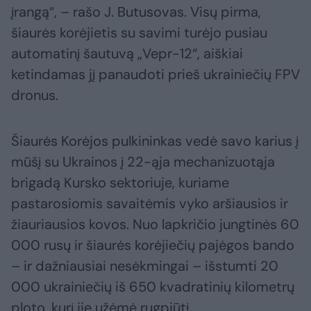
įrangą“, – rašo J. Butusovas. Visų pirma,
šiaurės korėjietis su savimi turėjo pusiau
automatinį šautuvą „Vepr-12“, aiškiai
ketindamas jį panaudoti prieš ukrainiečių FPV
dronus.
Šiaurės Korėjos pulkininkas vedė savo karius į
mūšį su Ukrainos į 22-ąja mechanizuotąja
brigadą Kursko sektoriuje, kuriame
pastarosiomis savaitėmis vyko aršiausios ir
žiauriausios kovos. Nuo lapkričio jungtinės 60
000 rusų ir šiaurės korėjiečių pajėgos bando
– ir dažniausiai nesėkmingai – išstumti 20
000 ukrainiečių iš 650 kvadratinių kilometrų
ploto, kurį jie užėmė rugpjūtį.