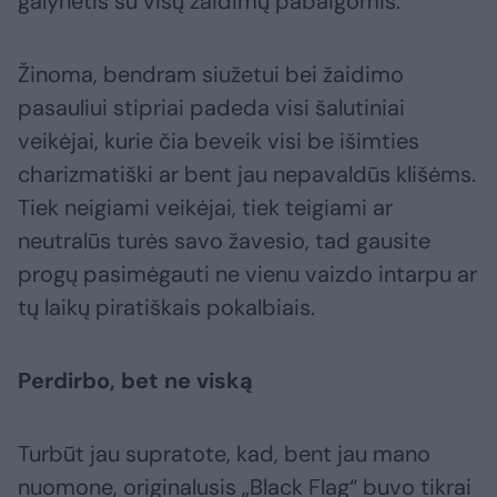
galynėtis su visų žaidimų pabaigomis.
Žinoma, bendram siužetui bei žaidimo
pasauliui stipriai padeda visi šalutiniai
veikėjai, kurie čia beveik visi be išimties
charizmatiški ar bent jau nepavaldūs klišėms.
Tiek neigiami veikėjai, tiek teigiami ar
neutralūs turės savo žavesio, tad gausite
progų pasimėgauti ne vienu vaizdo intarpu ar
tų laikų piratiškais pokalbiais.
Perdirbo, bet ne viską
Turbūt jau supratote, kad, bent jau mano
nuomone, originalusis „Black Flag“ buvo tikrai