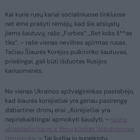
Kai kurie rusų kariai socialiniuose tinkluose
net ėmė prašyti rėmėjų, kad šie atsiųstų
jiems šautuvų, rašo „Forbes“. „Bet koks š**as
tiks“, – rašė vienas nevilties apimtas rusas.
Tačiau Šiaurės Korėjos pulkininko šautuvas,
priešingai, gali būti išduotas Rusijos
kariuomenės.
Ne vienas Ukrainos apžvalgininkas pastebėjo,
kad šiaurės korėjiečiai yra geriau pasirengę
dabartinei dronų erai. „Korėjiečiai yra
nepriekaištingai apmokyti šaudyti, –
teigia
ukrainiečių karys ir filmų kūrėjas Volodymyras
Demčenka
. – Tai liudija jų sunaikintų