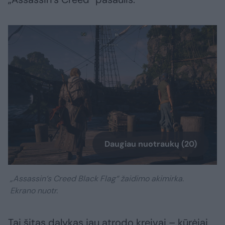
Daugiau nuotraukų (20)
„Assassin‘s Creed Black Flag“ žaidimo akimirka.
Ekrano nuotr.
Tai šitas dalykas jau atrodo kreivai – kūrėjai