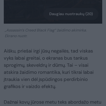
Daugiau nuotraukų (20)
„Assassin‘s Creed Black Flag“ žaidimo akimirka.
Ekrano nuotr.
Aišku, priešai irgi jūsų negailės, tad viskas
vyks labai greitai, o ekranas bus tankus
sprogimų, skeveldrų ir dūmų. Tai – visai
atskira žaidimo romantika, kuri tikrai labai
įtraukia vien dėl įspūdingos perdirbinio
grafikos ir vaizdo efektų.
Dažnai kovų jūrose metu teks abordažo metu