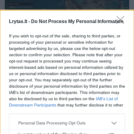
Lrytas.lt -
Do Not Process My Personal Information
If you wish to opt-out of the sale, sharing to third parties, or
processing of your personal or sensitive information for
targeted advertising by us, please use the below opt-out
section to confirm your selection. Please note that after your
opt-out request is processed you may continue seeing
Daugiau nuotraukų (20)
interest-based ads based on personal information utilized by
us or personal information disclosed to third parties prior to
your opt-out. You may separately opt-out of the further
disclosure of your personal information by third parties on the
„Assassin‘s Creed“ žaidimus kaip bandeles
IAB’s list of downstream participants. This information may
also be disclosed by us to third parties on the
IAB’s List of
kūrėjai pradėjo kepti nuo 2007 metų, o viso
Downstream Participants
that may further disclose it to other
iki šiol išleista 14 pagrindinių serijos dalių. Jei
third parties.
skaičiuotume su šalutinėmis arba tais
Personal Data Processing Opt Outs
žaidimais, kurie skirti mobiliems įrenginiams,