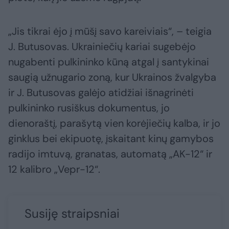
„Jis tikrai ėjo į mūšį savo kareiviais“, – teigia
J. Butusovas. Ukrainiečių kariai sugebėjo
nugabenti pulkininko kūną atgal į santykinai
saugią užnugario zoną, kur Ukrainos žvalgyba
ir J. Butusovas galėjo atidžiai išnagrinėti
pulkininko rusiškus dokumentus, jo
dienoraštį, parašytą vien korėjiečių kalba, ir jo
ginklus bei ekipuotę, įskaitant kinų gamybos
radijo imtuvą, granatas, automatą „AK-12“ ir
12 kalibro „Vepr-12“.
Susiję straipsniai