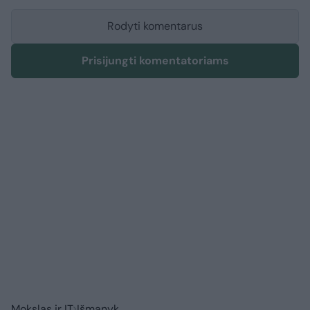
Rodyti komentarus
Prisijungti komentatoriams
Mokslas ir IT
Išmanyk