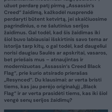
užuot perdarę patį pirmą „Assassin‘s
Creed“ žaidimą, kažkodėl nusprendė
perdaryti būtent ketvirtą, jei skaičiuosime
pagrindinius, o ne šalutinius serijos
žaidimus. Gal todėl, kad šis žaidimas iki
šiol buvo labiausiai išskirtinis savo tema ar
istorija tarp kitų, o gal todėl, kad daugeliui
norisi daugiau Saulės ar apskritai, vasaros,
bet priešais mus – atnaujintas ir
modernizuotas „Assassin‘s Creed Black
Flag“, prie kurio atsirado prierašas
„Resynced“. Du klausimai: ar verta bristi
tiems, kas jau perėjo originalųjį „Black
Flag“ ir ar verta prasidėti tiems, kas iki šiol
vengė senų serijos žaidimų?