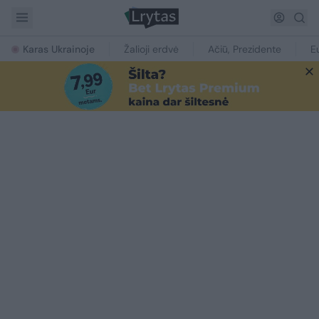
Karas Ukrainoje
Žalioji erdvė
Ačiū, Prezidente
E