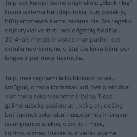
Taip pat kūrėjai išėmė originaliojo „Black Flag“
kovos sistemą bei įdėjo tokią, kuri, pasak jų,
būtų artimesnė šiems laikams. Na, čia negaliu
objektyviai vertinti, nes originalą žaidžiau
2014-ais metais ir viskas man patiko, bet
detalių neprisimenu, o štai čia kova tikrai per
lengva ir per daug tiesmuka.
Taip, mes raginami laiku blokuoti priešų
smūgius, o tada kontratakuoti, bet praktiškai
vien tokia seka visuomet ir būna. Tiesa,
galime užšokę pašienauti į kairę ar į dešinę,
bet tuomet seks labai nuspėjamos ir lengvai
išvengiamos atakos, o po jų – mūsų
kontrpuolimas. Viskas bus vainikuojama