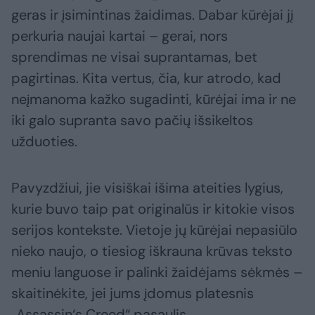
geras ir įsimintinas žaidimas. Dabar kūrėjai jį
perkuria naujai kartai – gerai, nors
sprendimas ne visai suprantamas, bet
pagirtinas. Kita vertus, čia, kur atrodo, kad
neįmanoma kažko sugadinti, kūrėjai ima ir ne
iki galo supranta savo pačių išsikeltos
užduoties.
Pavyzdžiui, jie visiškai išima ateities lygius,
kurie buvo taip pat originalūs ir kitokie visos
serijos kontekste. Vietoje jų kūrėjai nepasiūlo
nieko naujo, o tiesiog iškrauna krūvas teksto
meniu languose ir palinki žaidėjams sėkmės –
skaitinėkite, jei jums įdomus platesnis
„Assassin‘s Creed“ pasaulis.