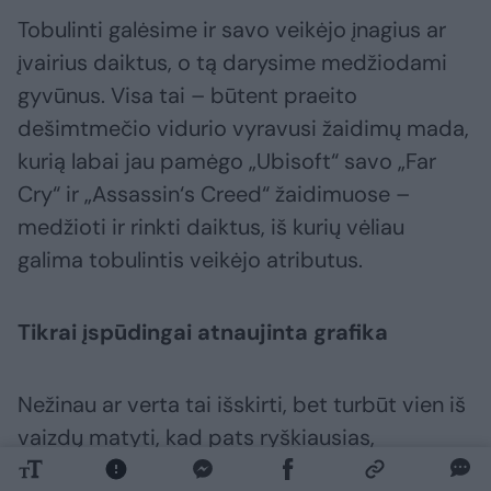
Tobulinti galėsime ir savo veikėjo įnagius ar
įvairius daiktus, o tą darysime medžiodami
gyvūnus. Visa tai – būtent praeito
dešimtmečio vidurio vyravusi žaidimų mada,
kurią labai jau pamėgo „Ubisoft“ savo „Far
Cry“ ir „Assassin‘s Creed“ žaidimuose –
medžioti ir rinkti daiktus, iš kurių vėliau
galima tobulintis veikėjo atributus.
Tikrai įspūdingai atnaujinta grafika
Nežinau ar verta tai išskirti, bet turbūt vien iš
vaizdų matyti, kad pats ryškiausias,
svarbiausias ir labiausiai masinantis šio