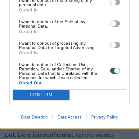
I want to opt-out of the Sharing of my
tai šis skaičius tikrai yra perkopęs 20. Tuo
personal data.
Opted In
metu „Black Flag“ buvo išleistas 2013 metais,
iš pradžių jis buvo skirtas „PlayStation 3“
I want to opt-out of the Sale of my
Personal Data.
kartos konsolėms, o vėliau buvo sklandžiai ir
Opted In
gražiai perkeltas į „PlayStation 4“, asmeninius
I want to opt-out of processing my
Personal Data for Targeted Advertising.
kompiuterius bei visas susijusios kartos
Opted In
konsoles.
I want to opt-out of Collection, Use,
Retention, Sale, and/or Sharing of my
Personal Data that Is Unrelated with the
Mano asmenine nuomone tai – pats
Purposes for which it was collected.
Opted Out
originaliausias visos serijos žaidimas, nes
CONFIRM
kūrėjai turėjo daugiausiai laisvės
pademonstruoti savo fantaziją ir
kūrybiškumą. Tai itin jaučiasi tiek kalbant
Data Deletion
Data Access
Privacy Policy
apie siužetą, tiek veikėjus ar jų santykius. Taip
pat, bent jau neoficialiai, tai yra vienas