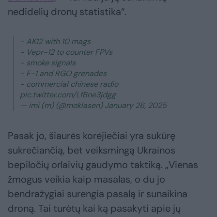
nedidelių dronų statistika“.
- AK12 with 10 mags
- Vepr-12 to counter FPVs
- smoke signals
- F-1 and RGO grenades
- commercial chinese radio
pic.twitter.com/LfBne3jdgg
— imi (m) (@moklasen)
January 26, 2025
Pasak jo, šiaurės korėjiečiai yra sukūrę
sukrečiančią, bet veiksmingą Ukrainos
bepiločių orlaivių gaudymo taktiką. „Vienas
žmogus veikia kaip masalas, o du jo
bendražygiai surengia pasalą ir sunaikina
droną. Tai turėtų kai ką pasakyti apie jų