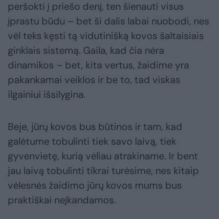
peršokti į priešo denį, ten šienauti visus
įprastu būdu – bet ši dalis labai nuobodi, nes
vėl teks kęsti tą vidutinišką kovos šaltaisiais
ginklais sistemą. Gaila, kad čia nėra
dinamikos – bet, kita vertus, žaidime yra
pakankamai veiklos ir be to, tad viskas
ilgainiui išsilygina.
Beje, jūrų kovos bus būtinos ir tam, kad
galėtume tobulinti tiek savo laivą, tiek
gyvenvietę, kurią vėliau atrakiname. Ir bent
jau laivą tobulinti tikrai turėsime, nes kitaip
vėlesnės žaidimo jūrų kovos mums bus
praktiškai neįkandamos.