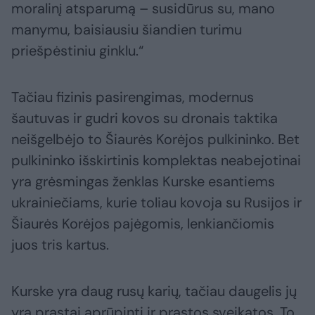
moralinį atsparumą – susidūrus su, mano
manymu, baisiausiu šiandien turimu
priešpėstiniu ginklu.“
Tačiau fizinis pasirengimas, modernus
šautuvas ir gudri kovos su dronais taktika
neišgelbėjo to Šiaurės Korėjos pulkininko. Bet
pulkininko išskirtinis komplektas neabejotinai
yra grėsmingas ženklas Kurske esantiems
ukrainiečiams, kurie toliau kovoja su Rusijos ir
Šiaurės Korėjos pajėgomis, lenkiančiomis
juos tris kartus.
Kurske yra daug rusų karių, tačiau daugelis jų
yra prastai aprūpinti ir prastos sveikatos. To