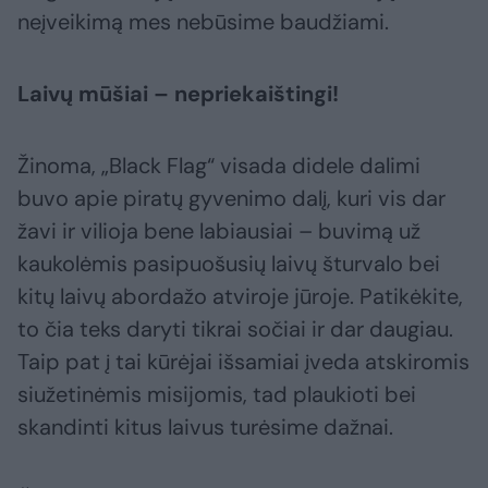
neįveikimą mes nebūsime baudžiami.
Laivų mūšiai – nepriekaištingi!
Žinoma, „Black Flag“ visada didele dalimi
buvo apie piratų gyvenimo dalį, kuri vis dar
žavi ir vilioja bene labiausiai – buvimą už
kaukolėmis pasipuošusių laivų šturvalo bei
kitų laivų abordažo atviroje jūroje. Patikėkite,
to čia teks daryti tikrai sočiai ir dar daugiau.
Taip pat į tai kūrėjai išsamiai įveda atskiromis
siužetinėmis misijomis, tad plaukioti bei
skandinti kitus laivus turėsime dažnai.