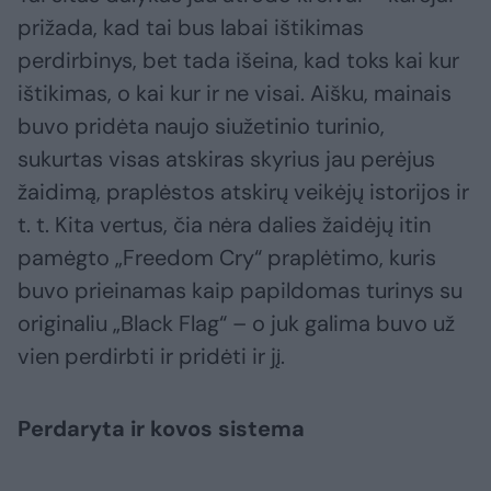
prižada, kad tai bus labai ištikimas
perdirbinys, bet tada išeina, kad toks kai kur
ištikimas, o kai kur ir ne visai. Aišku, mainais
buvo pridėta naujo siužetinio turinio,
sukurtas visas atskiras skyrius jau perėjus
žaidimą, praplėstos atskirų veikėjų istorijos ir
t. t. Kita vertus, čia nėra dalies žaidėjų itin
pamėgto „Freedom Cry“ praplėtimo, kuris
buvo prieinamas kaip papildomas turinys su
originaliu „Black Flag“ – o juk galima buvo už
vien perdirbti ir pridėti ir jį.
Perdaryta ir kovos sistema