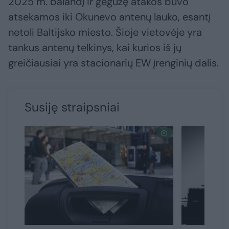
2025 m. balandį ir gegužę atakos buvo
atsekamos iki Okunevo antenų lauko, esantį
netoli Baltijsko miesto. Šioje vietovėje yra
tankus antenų telkinys, kai kurios iš jų
greičiausiai yra stacionarių EW įrenginių dalis.
Susiję straipsniai