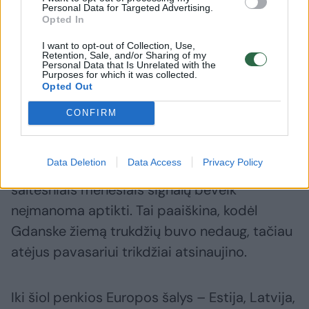
Personal Data for Targeted Advertising.
Opted In
Okunevo atenų laukas.
I want to opt-out of Collection, Use,
Retention, Sale, and/or Sharing of my
„Google Maps“ iliustr.
Personal Data that Is Unrelated with the
Purposes for which it was collected.
Opted Out
Įdomu tai, kad lenkų tyrėjai pastebėjo, jog
CONFIRM
rusų EW efektyvumas labai priklauso nuo oro
sąlygų. Pavyzdžiui, trukdžiai Gdanską
Data Deletion
Data Access
Privacy Policy
dažniausiai pasiekia šiltuoju metų laiku, o
šaltesniais mėnesiais signalų beveik
neįmanoma aptikti. Tai paaiškina, kodėl
Gdanske žiemą trukdžių buvo nedaug, tačiau
atėjus pavasariui trikdžiai atsinaujino.
Iki šiol penkios Europos šalys – Estija, Latvija,