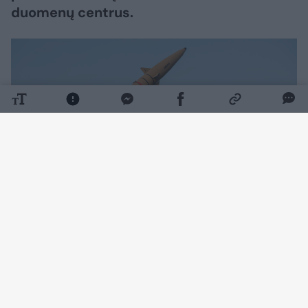
duomenų centrus.
Daugiau nuotraukų (3)
Iranas nukreipė didelę ugnies galią į
kaimyninių šalių naftos perdirbimo gamyklas,
naftos eksporto infrastruktūrą ir turistinius