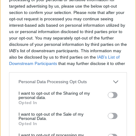
nepatvirtintas) siekia iki 5000 km. Jame
targeted advertising by us, please use the below opt-out
įrengta masyvi sulankstoma antenos
section to confirm your selection. Please note that after your
opt-out request is processed you may continue seeing
konstrukcija, siekianti iki 32 metrų aukščio.
interest-based ads based on personal information utilized by
Karaliaučiaus srityje ją eksploatuoja Rusijos
us or personal information disclosed to third parties prior to
your opt-out. You may separately opt-out of the further
Baltijos laivyno 841-asis atskirasis EW
disclosure of your personal information by third parties on the
centras, pradėjęs veikti tik 2018 m.
IAB’s list of downstream participants. This information may
also be disclosed by us to third parties on the
IAB’s List of
Downstream Participants
that may further disclose it to other
third parties.
Personal Data Processing Opt Outs
I want to opt-out of the Sharing of my
personal data.
Opted In
I want to opt-out of the Sale of my
Personal Data.
Opted In
Daugiau nuotraukų (4)
I want to opt-out of processing my