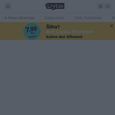
Karas Ukrainoje
Žalioji erdvė
Ačiū, Prezidente
E