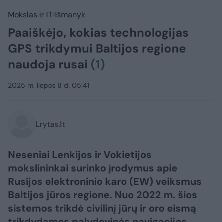
Mokslas ir IT
Išmanyk
Paaiškėjo, kokias technologijas
GPS trikdymui Baltijos regione
naudoja rusai
(1)
2025 m. liepos 8 d. 05:41
Lrytas.lt
Neseniai Lenkijos ir Vokietijos
mokslininkai surinko įrodymus apie
Rusijos elektroninio karo (EW) veiksmus
Baltijos jūros regione. Nuo 2022 m. šios
sistemos trikdė civilinį jūrų ir oro eismą
trikdydamos palydovinės navigacijos