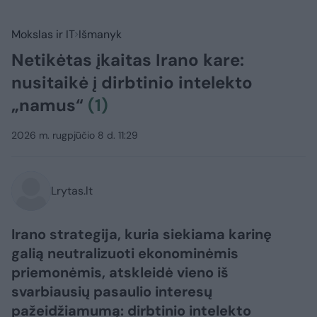
Mokslas ir IT
Išmanyk
Netikėtas įkaitas Irano kare:
nusitaikė į dirbtinio intelekto
„namus“
(1)
2026 m. rugpjūčio 8 d. 11:29
Lrytas.lt
Irano strategija, kuria siekiama karinę
galią neutralizuoti ekonominėmis
priemonėmis, atskleidė vieno iš
svarbiausių pasaulio interesų
pažeidžiamumą: dirbtinio intelekto