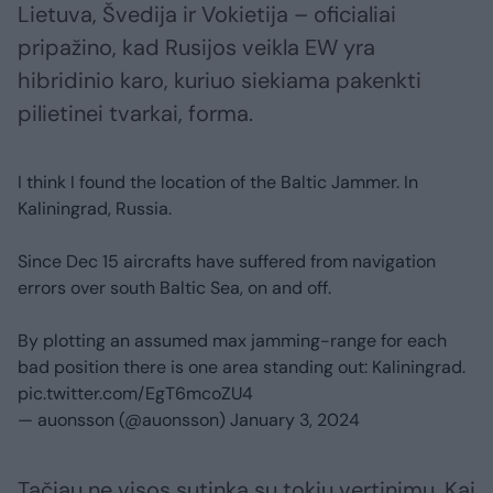
Lietuva, Švedija ir Vokietija – oficialiai
pripažino, kad Rusijos veikla EW yra
hibridinio karo, kuriuo siekiama pakenkti
pilietinei tvarkai, forma.
I think I found the location of the Baltic Jammer. In
Kaliningrad, Russia.
Since Dec 15 aircrafts have suffered from navigation
errors over south Baltic Sea, on and off.
By plotting an assumed max jamming-range for each
bad position there is one area standing out: Kaliningrad.
pic.twitter.com/EgT6mcoZU4
— auonsson (@auonsson)
January 3, 2024
Tačiau ne visos sutinka su tokiu vertinimu. Kai