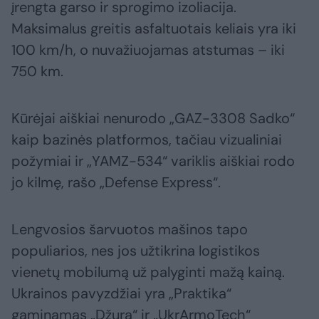
įrengta garso ir sprogimo izoliacija.
Maksimalus greitis asfaltuotais keliais yra iki
100 km/h, o nuvažiuojamas atstumas – iki
750 km.
Kūrėjai aiškiai nenurodo „GAZ-3308 Sadko“
kaip bazinės platformos, tačiau vizualiniai
požymiai ir „YAMZ-534“ variklis aiškiai rodo
jo kilmę, rašo „Defense Express“.
Lengvosios šarvuotos mašinos tapo
populiarios, nes jos užtikrina logistikos
vienetų mobilumą už palyginti mažą kainą.
Ukrainos pavyzdžiai yra „Praktika“
gaminamas „Džura“ ir „UkrArmoTech“