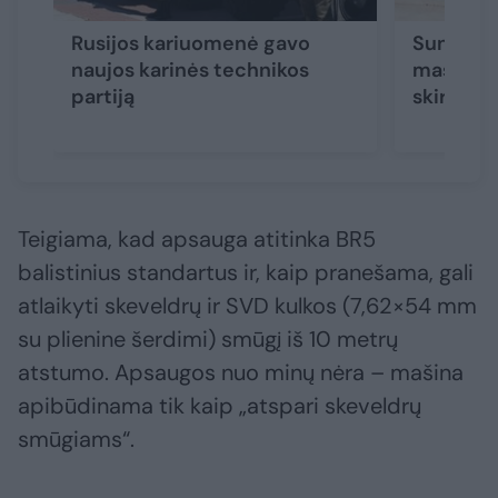
Rusijos kariuomenė gavo
Sunaikino
naujos karinės technikos
mašiną –
partiją
skirta
Teigiama, kad apsauga atitinka BR5
balistinius standartus ir, kaip pranešama, gali
atlaikyti skeveldrų ir SVD kulkos (7,62×54 mm
su plienine šerdimi) smūgį iš 10 metrų
atstumo. Apsaugos nuo minų nėra – mašina
apibūdinama tik kaip „atspari skeveldrų
smūgiams“.