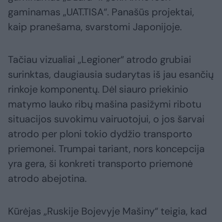
gaminamas „UAT.TISA“. Panašūs projektai,
kaip pranešama, svarstomi Japonijoje.
Tačiau vizualiai „Legioner“ atrodo grubiai
surinktas, daugiausia sudarytas iš jau esančių
rinkoje komponentų. Dėl siauro priekinio
matymo lauko ribų mašina pasižymi ribotu
situacijos suvokimu vairuotojui, o jos šarvai
atrodo per ploni tokio dydžio transporto
priemonei. Trumpai tariant, nors koncepcija
yra gera, ši konkreti transporto priemonė
atrodo abejotina.
Kūrėjas „Ruskije Bojevyje Mašiny“ teigia, kad