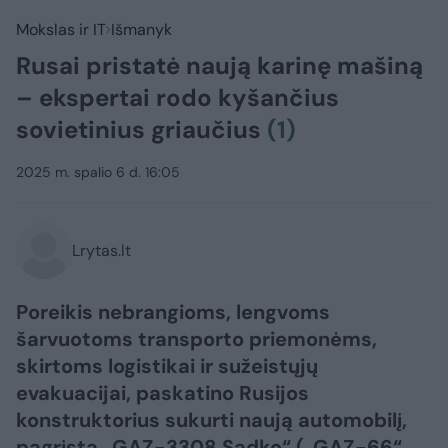
Mokslas ir IT
Išmanyk
Rusai pristatė naują karinę mašiną
– ekspertai rodo kyšančius
sovietinius griaučius
(1)
2025 m. spalio 6 d. 16:05
Lrytas.lt
Poreikis nebrangioms, lengvoms
šarvuotoms transporto priemonėms,
skirtoms logistikai ir sužeistųjų
evakuacijai, paskatino Rusijos
konstruktorius sukurti naują automobilį,
pagrįstą „GAZ-3308 Sadko“ („GAZ-66“