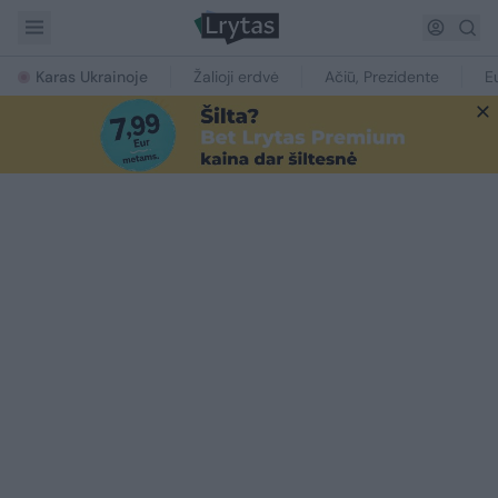
Karas Ukrainoje
Žalioji erdvė
Ačiū, Prezidente
E