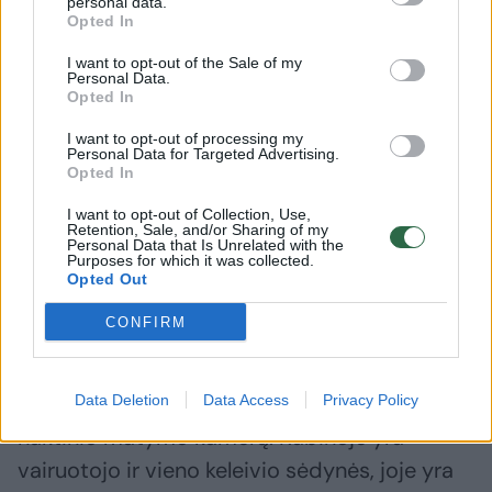
personal data.
Opted In
I want to opt-out of the Sale of my
Personal Data.
Opted In
I want to opt-out of processing my
Personal Data for Targeted Advertising.
Opted In
Daugiau nuotraukų (2)
I want to opt-out of Collection, Use,
Retention, Sale, and/or Sharing of my
Personal Data that Is Unrelated with the
Purposes for which it was collected.
„Legioner“ vairuotojo kabina ir kėbulas.
Opted Out
Atvirųjų šaltinių nuotr.
CONFIRM
„Legioner“ svoris yra 6,5 tonos, o naudingoji
apkrova – 2,5 tonos. Jis turi į priekį nukreiptą
Data Deletion
Data Access
Privacy Policy
naktinio matymo kamerą. Kabinoje yra
vairuotojo ir vieno keleivio sėdynės, joje yra