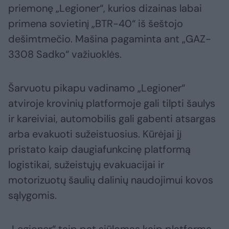
priemonę „Legioner“, kurios dizainas labai
primena sovietinį „BTR-40“ iš šeštojo
dešimtmečio. Mašina pagaminta ant „GAZ-
3308 Sadko“ važiuoklės.
Šarvuotu pikapu vadinamo „Legioner“
atviroje krovinių platformoje gali tilpti šaulys
ir kareiviai, automobilis gali gabenti atsargas
arba evakuoti sužeistuosius. Kūrėjai jį
pristato kaip daugiafunkcinę platformą
logistikai, sužeistųjų evakuacijai ir
motorizuotų šaulių dalinių naudojimui kovos
sąlygomis.