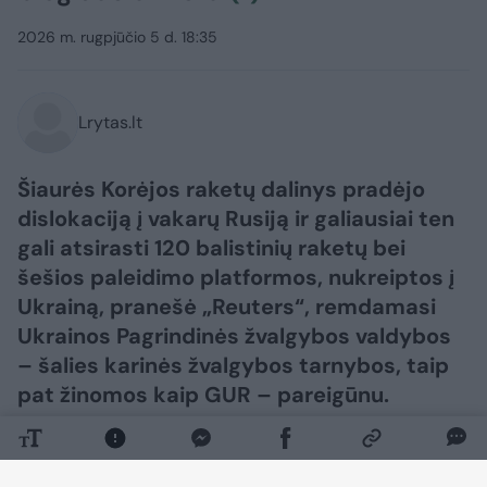
2026 m. rugpjūčio 5 d. 18:35
Lrytas.lt
Šiaurės Korėjos raketų dalinys pradėjo
dislokaciją į vakarų Rusiją ir galiausiai ten
gali atsirasti 120 balistinių raketų bei
šešios paleidimo platformos, nukreiptos į
Ukrainą, pranešė „Reuters“, remdamasi
Ukrainos Pagrindinės žvalgybos valdybos
– šalies karinės žvalgybos tarnybos, taip
pat žinomos kaip GUR – pareigūnu.