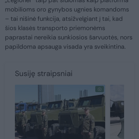
„Legioner“ taip pat siūlomas kaip platforma
mobilioms oro gynybos ugnies komandoms
– tai nišinė funkcija, atsižvelgiant į tai, kad
šios klasės transporto priemonėms
paprastai nereikia sunkiosios šarvuotės, nors
papildoma apsauga visada yra sveikintina.
Susiję straipsniai