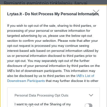
Remiantis gamintojo tinklalapiu, šarvai
apsaugo nuo AK tipo šautuvų ar SVD tipo
Lrytas.lt -
Do Not Process My Personal Information
šautuvų kulkų. Teigiama, kad 12,7 mm
sunkiojo kulkosvaidžio (pvz., DŠK) kulkos gali
If you wish to opt-out of the sale, sharing to third parties, or
processing of your personal or sensitive information for
prasiskverbti tik esant mažesniam nei 100 m
targeted advertising by us, please use the below opt-out
atstumui, o 14,5 mm KPVT sunkiojo
section to confirm your selection. Please note that after your
kulkosvaidžio kulkos – esant mažesniam nei
opt-out request is processed you may continue seeing
interest-based ads based on personal information utilized by
600 m atstumui. Ši formuluotė yra gana
us or personal information disclosed to third parties prior to
techninė – šarvai gali būti nevisiškai
your opt-out. You may separately opt-out of the further
disclosure of your personal information by third parties on the
pramušti, tačiau vis tiek gali atsirasti vidinių
IAB’s list of downstream participants. This information may
įtrūkimų, keliančių pavojų kabinoje esančiai
also be disclosed by us to third parties on the
IAB’s List of
Downstream Participants
that may further disclose it to other
įgulai ir įrangai.
third parties.
Personal Data Processing Opt Outs
I want to opt-out of the Sharing of my