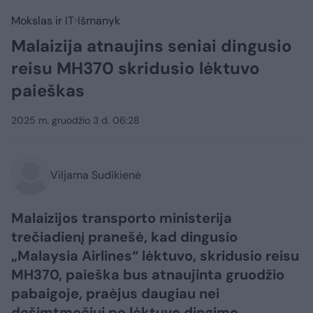
Mokslas ir IT
Išmanyk
Malaizija atnaujins seniai dingusio
reisu MH370 skridusio lėktuvo
paieškas
2025 m. gruodžio 3 d. 06:28
Viljama Sudikienė
Malaizijos transporto ministerija
trečiadienį pranešė, kad dingusio
„Malaysia Airlines“ lėktuvo, skridusio reisu
MH370, paieška bus atnaujinta gruodžio
pabaigoje, praėjus daugiau nei
dešimtmečiui po lėktuvo dingimo.