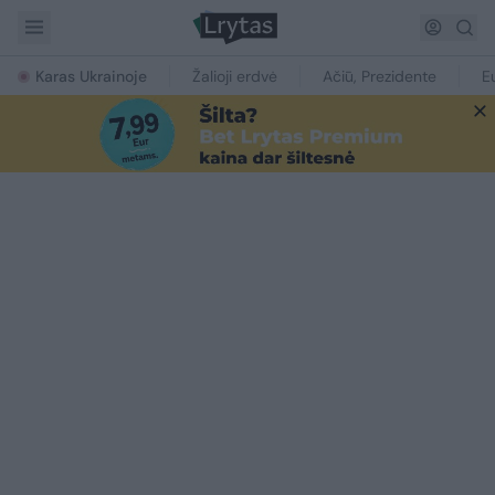
Karas Ukrainoje
Žalioji erdvė
Ačiū, Prezidente
E