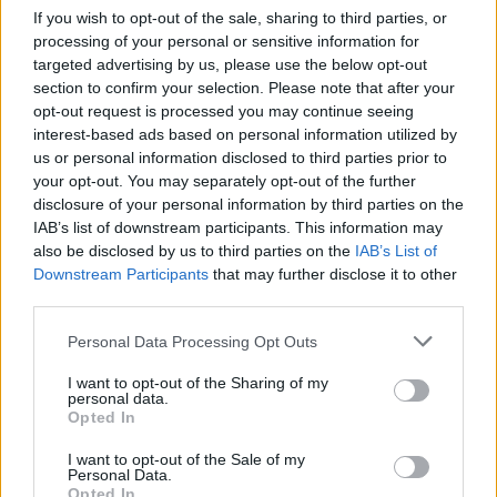
If you wish to opt-out of the sale, sharing to third parties, or
processing of your personal or sensitive information for
targeted advertising by us, please use the below opt-out
section to confirm your selection. Please note that after your
opt-out request is processed you may continue seeing
interest-based ads based on personal information utilized by
MH370 katastrofa: ekspertai
Eksperta
us or personal information disclosed to third parties prior to
teigia, kad mįslingas
pradingu
your opt-out. You may separately opt-out of the further
keleivinio lėktuvo dingimas
Airlines“
disclosure of your personal information by third parties on the
gali pasikartoti
IAB’s list of downstream participants. This information may
also be disclosed by us to third parties on the
IAB’s List of
Downstream Participants
that may further disclose it to other
third parties.
Personal Data Processing Opt Outs
Kvala Lumpūro oro uostas pranešė „norįs
I want to opt-out of the Sharing of my
personal data.
atnaujinti informaciją, jog dingusių „Malaysia
Opted In
Airlines“ lėktuvo, skridusio reisu MH370,
I want to opt-out of the Sale of my
nuolaužų paieška jūroje bus atnaujinta 2025
Personal Data.
Opted In