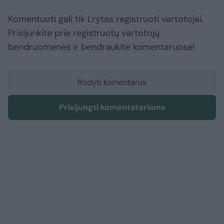
Komentuoti gali tik Lrytas registruoti vartotojai.
Prisijunkite prie registruotų vartotojų
bendruomenės ir bendraukite komentaruose!
Rodyti komentarus
Prisijungti komentatoriams