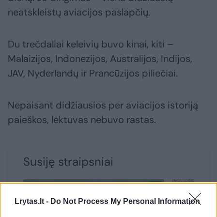
neatskleistų aviacijos paslapčių.
Du trečdaliai keleivių buvo kinai, kiti –
Malaizijos, Indonezijos, Australijos, Indijos,
JAV, Nyderlandų ir Prancūzijos piliečiai.
Nepaisant didžiausios per aviacijos istoriją
paieškos, lėktuvas nebuvo rastas.
Susiję straipsniai
Lrytas.lt -
Do Not Process My Personal Information