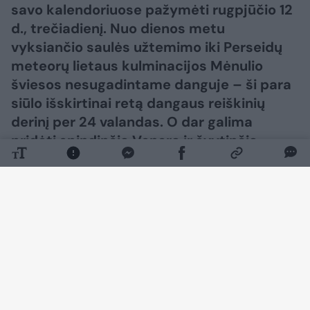
savo kalendoriuose pažymėti rugpjūčio 12
d., trečiadienį. Nuo dienos metu
vyksiančio saulės užtemimo iki Perseidų
meteorų lietaus kulminacijos Mėnulio
šviesos nesugadintame danguje – ši para
siūlo išskirtinai retą dangaus reiškinių
derinį per 24 valandas. O dar galima
pridėti spindinčią Venerą ir švytinčią
Paukščių Tako juostą po saulėlydžio – ir
gausime visą dieną truksiančią
astronomijos šventę, kuri gali tapti viena
iš išskirtiniausių metų progų stebėti
dangų.