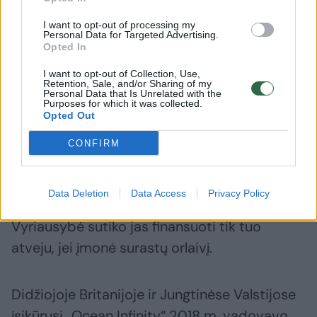
m. gruodžio 30 dieną.“
I want to opt-out of processing my
Personal Data for Targeted Advertising.
Opted In
Jūrų žvalgybos bendrovė „Ocean Infinity“
vykdys paiešką „tikslinėje teritorijoje, kurioje,
I want to opt-out of Collection, Use,
Retention, Sale, and/or Sharing of my
kaip įvertinta, yra didžiausia tikimybė surasti
Personal Data that Is Unrelated with the
Purposes for which it was collected.
orlaivį“, pranešė ministerija.
Opted Out
CONFIRM
Naujausios paieškos pietinėje Indijos
vandenyno dalyje buvo sustabdytos
Data Deletion
Data Access
Privacy Policy
balandžio mėnesį dėl „netinkamo metų laiko“.
Vyriausybė sutiko jas finansuoti tik tuo
atveju, jei įmonė surastų orlaivį.
Didžiojoje Britanijoje ir Jungtinėse Valstijose
įsikūrusi „Ocean Infinity“ 2018 m. vadovavo