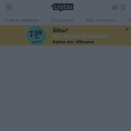
Karas Ukrainoje
Žalioji erdvė
Ačiū, Prezidente
E