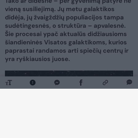
Tako ar didesnė – per gyvenimą patyrė ne
vieną susiliejimą. Jų metu galaktikos
didėja, jų žvaigždžių populiacijos tampa
sudėtingesnės, o struktūra – apvalesnė.
Šie procesai ypač aktualūs didžiausioms
šiandieninės Visatos galaktikoms, kurios
paprastai randamos arti spiečių centrų ir
yra ryškiausios juose.