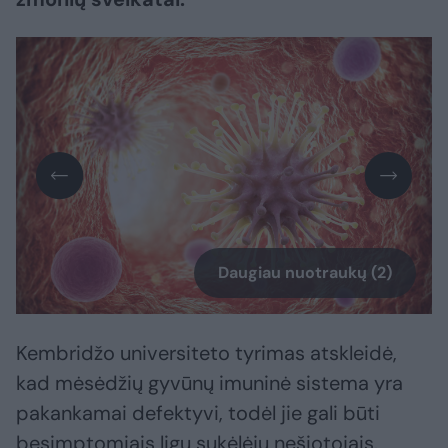
Daugiau nuotraukų (2)
Kembridžo universiteto tyrimas atskleidė,
kad mėsėdžių gyvūnų imuninė sistema yra
pakankamai defektyvi, todėl jie gali būti
besimptomiais ligų sukėlėjų nešiotojais.