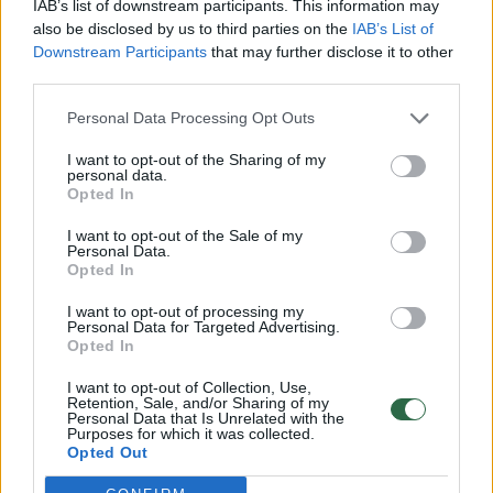
IAB’s list of downstream participants. This information may
pavojingais žmonių sveikatai“.
also be disclosed by us to third parties on the
IAB’s List of
Downstream Participants
that may further disclose it to other
third parties.
Zoonotiniai patogenai yra tie, kurie gyvena
Personal Data Processing Opt Outs
gyvūnų-nešiotojų organizmuose, o po to
peršoka ir užkrečia žmones. COVID-19
I want to opt-out of the Sharing of my
personal data.
pandemija, kuri, kaip manoma, kilo iš laukinio
Opted In
gyvūno, parodė, kokią didžiulę žalą gali
I want to opt-out of the Sale of my
Personal Data.
padaryti nauja liga. Mėsėdžiai – audinės,
Opted In
šunys, katės – yra didžiausi zoonotinių
I want to opt-out of processing my
patogenų nešiotojai.
Personal Data for Targeted Advertising.
Opted In
I want to opt-out of Collection, Use,
Atrodo, kad mėsėdžių organizme visiškai
Retention, Sale, and/or Sharing of my
Personal Data that Is Unrelated with the
išnyko trys genai: DNR vis dar yra, bet genai
Purposes for which it was collected.
Opted Out
nėra išreikšti, t.y. jie tapo „pseudogenais“ ir