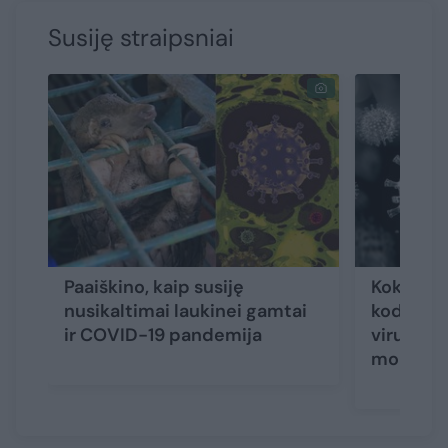
Susiję straipsniai
Paaiškino, kaip susiję
Koks jaus
nusikaltimai laukinei gamtai
kodėl mu
ir COVID-19 pandemija
virusų k
mokslini