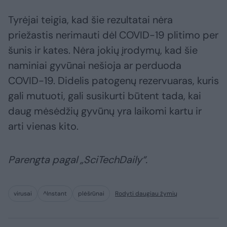
Tyrėjai teigia, kad šie rezultatai nėra
priežastis nerimauti dėl COVID-19 plitimo per
šunis ir kates. Nėra jokių įrodymų, kad šie
naminiai gyvūnai nešioja ar perduoda
COVID-19. Didelis patogenų rezervuaras, kuris
gali mutuoti, gali susikurti būtent tada, kai
daug mėsėdžių gyvūnų yra laikomi kartu ir
arti vienas kito.
Parengta pagal „SciTechDaily“.
virusai
^Instant
plėšrūnai
Rodyti daugiau žymių