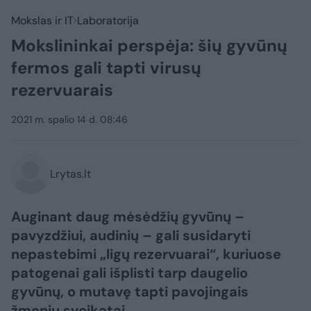
Mokslas ir IT
Laboratorija
Mokslininkai perspėja: šių gyvūnų
fermos gali tapti virusų
rezervuarais
2021 m. spalio 14 d. 08:46
Lrytas.lt
Auginant daug mėsėdžių gyvūnų –
pavyzdžiui, audinių – gali susidaryti
nepastebimi „ligų rezervuarai“, kuriuose
patogenai gali išplisti tarp daugelio
gyvūnų, o mutavę tapti pavojingais
žmonių sveikatai.