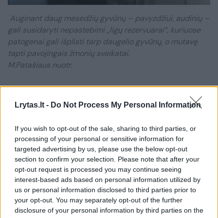
Auginant daug mėsėdžių gyvūnų – pavyzdžiui, audinių –
gali susidaryti nepastebimi „ligų rezervuarai“, kuriuose
patogenai gali išplisti tarp daugelio gyvūnų, o mutavę
tapti pavojingais žmonių sveikatai.
M.Patašiaus nuotr.
„Nustatėme, kad mėsėdžiams trūksta ištisos
Lrytas.lt -
Do Not Process My Personal Information
grupės uždegiminių genų – o to visai
nesitikėjome, – sako vyriausioji straipsnio
If you wish to opt-out of the sale, sharing to third parties, or
autorė ir Kembridžo universiteto
processing of your personal or sensitive information for
targeted advertising by us, please use the below opt-out
Veterinarinės medicinos katedros profesorė
section to confirm your selection. Please note that after your
Clare Bryant. – Manome, kad šių veikiančių
opt-out request is processed you may continue seeing
interest-based ads based on personal information utilized by
genų trūkumas prisideda prie to, kad
us or personal information disclosed to third parties prior to
patogenai gali pasislėpti ir išlikti
your opt-out. You may separately opt-out of the further
disclosure of your personal information by third parties on the
nepastebėtais mėsėdžiuose, mutuoti ir tapti