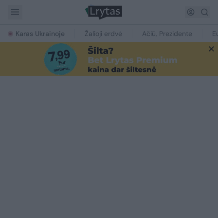
Karas Ukrainoje
Žalioji erdvė
Ačiū, Prezidente
E