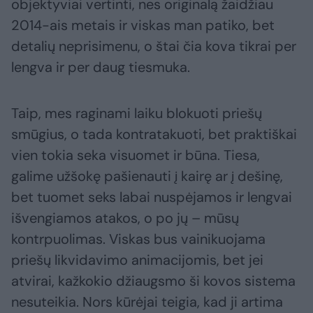
objektyviai vertinti, nes originalą žaidžiau
2014-ais metais ir viskas man patiko, bet
detalių neprisimenu, o štai čia kova tikrai per
lengva ir per daug tiesmuka.
Taip, mes raginami laiku blokuoti priešų
smūgius, o tada kontratakuoti, bet praktiškai
vien tokia seka visuomet ir būna. Tiesa,
galime užšokę pašienauti į kairę ar į dešinę,
bet tuomet seks labai nuspėjamos ir lengvai
išvengiamos atakos, o po jų – mūsų
kontrpuolimas. Viskas bus vainikuojama
priešų likvidavimo animacijomis, bet jei
atvirai, kažkokio džiaugsmo ši kovos sistema
nesuteikia. Nors kūrėjai teigia, kad ji artima