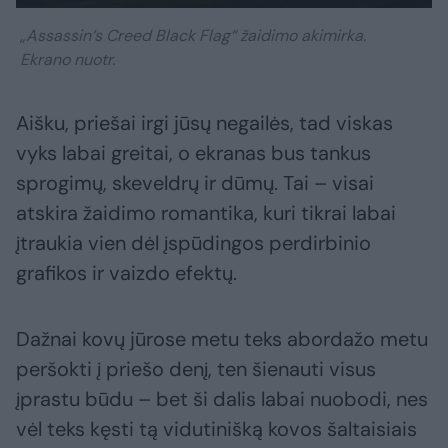
„Assassin‘s Creed Black Flag“ žaidimo akimirka.
Ekrano nuotr.
Aišku, priešai irgi jūsų negailės, tad viskas
vyks labai greitai, o ekranas bus tankus
sprogimų, skeveldrų ir dūmų. Tai – visai
atskira žaidimo romantika, kuri tikrai labai
įtraukia vien dėl įspūdingos perdirbinio
grafikos ir vaizdo efektų.
Dažnai kovų jūrose metu teks abordažo metu
peršokti į priešo denį, ten šienauti visus
įprastu būdu – bet ši dalis labai nuobodi, nes
vėl teks kęsti tą vidutinišką kovos šaltaisiais