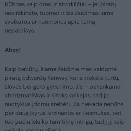
būtinas kaip oras. Ir atvirkščiai – jei piratų
nevirškinate, tuomet ir šis žaidimas jums
sveikatos ar nuomonės apie temą
nepataisys.
Ahoy!
Kaip bebūtų, šiame žaidime mes valdome
piratą Edwardą Kenway, kuris trokšta turtų,
šlovės bei gero gyvenimo. Jis – pakankamai
charizmatiškas ir kitoks veikėjas, tad jo
nuotykius įdomu stebėti. Jis niekada nebūna
per daug įkyrus, erzinantis ar tiesmukas, bet
tuo pačiu išlaiko tam tikrą intrigą, tad į jį, kaip
veikėją, įdomu gilintis.