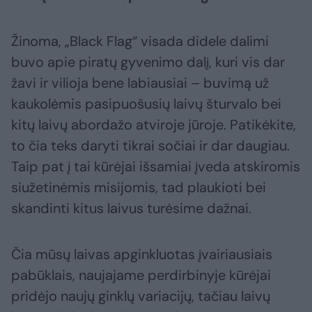
Žinoma, „Black Flag“ visada didele dalimi
buvo apie piratų gyvenimo dalį, kuri vis dar
žavi ir vilioja bene labiausiai – buvimą už
kaukolėmis pasipuošusių laivų šturvalo bei
kitų laivų abordažo atviroje jūroje. Patikėkite,
to čia teks daryti tikrai sočiai ir dar daugiau.
Taip pat į tai kūrėjai išsamiai įveda atskiromis
siužetinėmis misijomis, tad plaukioti bei
skandinti kitus laivus turėsime dažnai.
Čia mūsų laivas apginkluotas įvairiausiais
pabūklais, naujajame perdirbinyje kūrėjai
pridėjo naujų ginklų variacijų, tačiau laivų