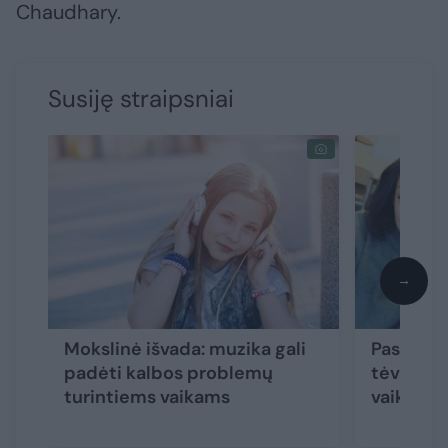
Chaudhary.
Susiję straipsniai
→
Mokslinė išvada: muzika gali
Pasakyk 
padėti kalbos problemų
tėvų kla
turintiems vaikams
vaikų kal