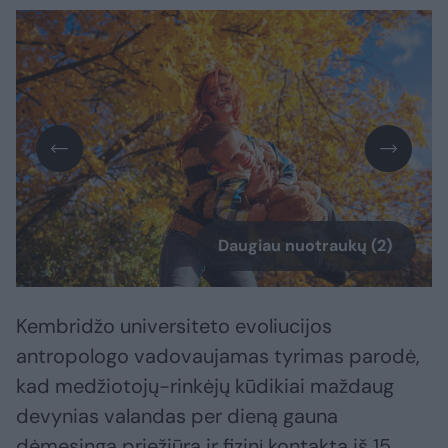
Daugiau nuotraukų (2)
Kembridžo universiteto evoliucijos
antropologo vadovaujamas tyrimas parodė,
kad medžiotojų-rinkėjų kūdikiai maždaug
devynias valandas per dieną gauna
dėmesingą priežiūrą ir fizinį kontaktą iš 15