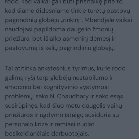
rodo, kad vaikai gali būti prisitaikę prie to,
kad šiame didesniame tinkle turėtų pastovų
pagrindinių globėjų „rinkinį“. Mbendjele vaikai
naudojasi papildoma daugelio žmonių
priežiūra, bet išlaiko asmeninį dėmesį ir
pastovumą iš kelių pagrindinių globėjų.
Tai atitinka ankstesnius tyrimus, kurie rodo
galimą ryšį tarp globėjų nestabilumo ir
emocinio bei kognityvinio vystymosi
problemų, sako N. Chaudhary ir sako esąs
susirūpinęs, kad šiuo metu daugelis vaikų
priežiūros ir ugdymo įstaigų susiduria su
personalo krize ir remiasi nuolat
besikeičiančiais darbuotojais.