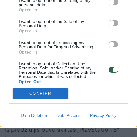
I want to opt-out of the Sharing of my
personal data.
Opted In
I want to opt-out of the Sale of my
Personal Data.
Opted In
Daugiau nuotraukų (20)
I want to opt-out of processing my
Personal Data for Targeted Advertising.
Opted In
I want to opt-out of Collection, Use,
„Assassin‘s Creed“ žaidimus kaip bandeles
Retention, Sale, and/or Sharing of my
Personal Data that Is Unrelated with the
kūrėjai pradėjo kepti nuo 2007 metų, o viso
Purposes for which it was collected.
Opted Out
iki šiol išleista 14 pagrindinių serijos dalių. Jei
skaičiuotume su šalutinėmis arba tais
CONFIRM
žaidimais, kurie skirti mobiliems įrenginiams,
tai šis skaičius tikrai yra perkopęs 20. Tuo
Data Deletion
Data Access
Privacy Policy
metu „Black Flag“ buvo išleistas 2013 metais,
iš pradžių jis buvo skirtas „PlayStation 3“