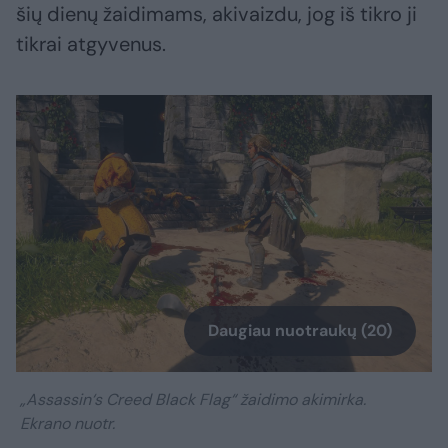
šių dienų žaidimams, akivaizdu, jog iš tikro ji
tikrai atgyvenus.
Daugiau nuotraukų (20)
„Assassin‘s Creed Black Flag“ žaidimo akimirka.
Ekrano nuotr.