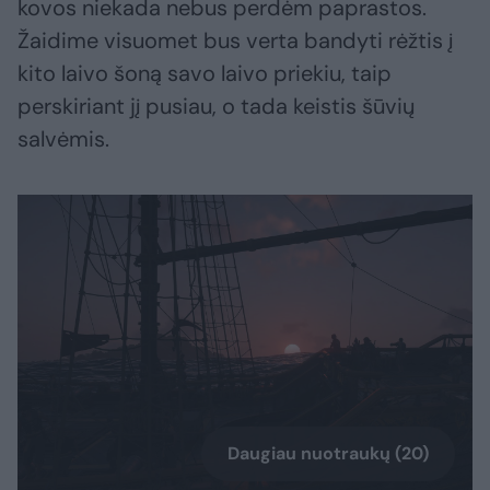
kovos niekada nebus perdėm paprastos.
Žaidime visuomet bus verta bandyti rėžtis į
kito laivo šoną savo laivo priekiu, taip
perskiriant jį pusiau, o tada keistis šūvių
salvėmis.
Daugiau nuotraukų (20)