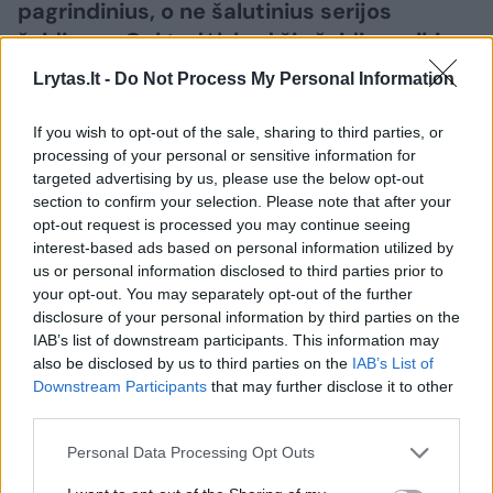
pagrindinius, o ne šalutinius serijos
žaidimus. Gal todėl, kad šis žaidimas iki
šiol buvo labiausiai išskirtinis savo tema ar
Lrytas.lt -
Do Not Process My Personal Information
istorija tarp kitų, o gal todėl, kad daugeliui
norisi daugiau Saulės ar apskritai, vasaros,
If you wish to opt-out of the sale, sharing to third parties, or
bet priešais mus – atnaujintas ir
processing of your personal or sensitive information for
targeted advertising by us, please use the below opt-out
modernizuotas „Assassin‘s Creed Black
section to confirm your selection. Please note that after your
Flag“, prie kurio atsirado prierašas
opt-out request is processed you may continue seeing
„Resynced“. Du klausimai: ar verta bristi
interest-based ads based on personal information utilized by
us or personal information disclosed to third parties prior to
tiems, kas jau perėjo originalųjį „Black
your opt-out. You may separately opt-out of the further
Flag“ ir ar verta prasidėti tiems, kas iki šiol
disclosure of your personal information by third parties on the
vengė senų serijos žaidimų?
IAB’s list of downstream participants. This information may
also be disclosed by us to third parties on the
IAB’s List of
Downstream Participants
that may further disclose it to other
third parties.
Personal Data Processing Opt Outs