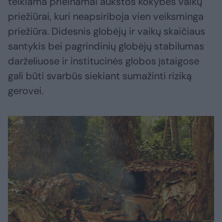
teikiama prieinamai aukštos kokybės vaikų
priežiūrai, kuri neapsiriboja vien veiksminga
priežiūra. Didesnis globėjų ir vaikų skaičiaus
santykis bei pagrindinių globėjų stabilumas
darželiuose ir institucinės globos įstaigose
gali būti svarbūs siekiant sumažinti riziką
gerovei.