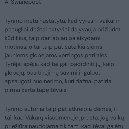
A. Swanepoel.
Tyrimo metu nustatyta, kad vyresni vaikai ir
paaugliai dažnai aktyviai dalyvauja prižiūrint
kūdikius, taip dar labiau palaikydami
motinas, o tai taip pat suteikia šiems
jauniems globėjams vertingos patirties.
Tyrėjai spėja, kad tai gali padidinti jų, kaip
globėjų, pasitikėjimą savimi ir galbūt
apsaugoti nuo nerimo, kurį dažnai patiria
pirmą kartą tapę tėvais.
Tyrimo autoriai taip pat atkreipia dėmesį į
tai, kad Vakarų visuomenėje įprasta, jog vaikų
priežiūra naudojama tik tam, kad tėvai galėtų