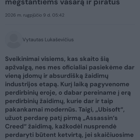
mėgstantiems vasarą ir piratus
2026 m. rugpjūčio 9 d. 05:42
Vytautas Lukaševičius
Sveikinimai visiems, kas skaito šią
apžvalgą, nes mes oficialiai pasiekėme dar
vieną įdomų ir absurdišką žaidimų
industrijos etapą. Kurį laiką pagyvenome
perdirbinių eroje, o dabar pereiname į erą
perdirbinių žaidimų, kurie dar ir taip
pakankamai modernūs. Taigi, „Ubisoft“,
užuot perdarę patį pirmą „Assassin‘s
Creed“ žaidimą, kažkodėl nusprendė
perdaryti būtent ketvirtą, jei skaičiuosime