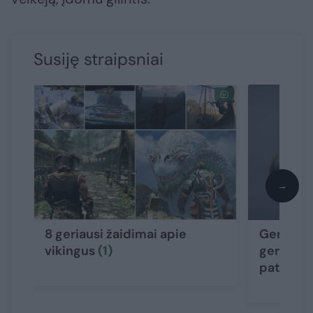
Susiję straipsniai
→
8 geriausi žaidimai apie
Gera nau
vikingus
(1)
gerbėjam
patogų 