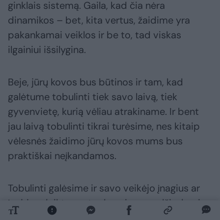
ginklais sistemą. Gaila, kad čia nėra
dinamikos – bet, kita vertus, žaidime yra
pakankamai veiklos ir be to, tad viskas
ilgainiui išsilygina.
Beje, jūrų kovos bus būtinos ir tam, kad
galėtume tobulinti tiek savo laivą, tiek
gyvenvietę, kurią vėliau atrakiname. Ir bent
jau laivą tobulinti tikrai turėsime, nes kitaip
vėlesnės žaidimo jūrų kovos mums bus
praktiškai neįkandamos.
Tobulinti galėsime ir savo veikėjo įnagius ar
įvairius daiktus, o tą darysime medžiodami
gyvūnus. Visa tai – būtent praeito