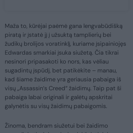
Maža to, kūrėjai paėmė gana lengvabūdišką
piratą ir įstatė jį į užsuktą tamplierių bei
žudikų brolijos voratinklį, kuriame įsipainiojęs
Edwardas smarkiai įsuka siužetą. Čia tikrai
nesinori pripasakoti ko nors, kas vėliau
sugadintų įspūdį, bet patikėkite – manau,
kad šiame žaidime yra geriausia pabaiga iš
visų „Assassin‘s Creed“ žaidimų. Taip pat ši
pabaiga labai originali ir galėtų apskritai
galynėtis su visų žaidimų pabaigomis.
Žinoma, bendram siužetui bei žaidimo