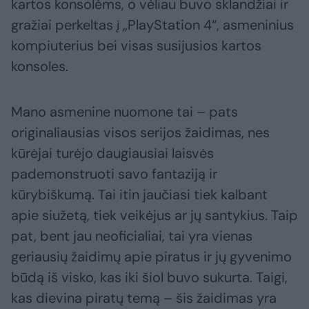
kartos konsolėms, o vėliau buvo sklandžiai ir
gražiai perkeltas į „PlayStation 4“, asmeninius
kompiuterius bei visas susijusios kartos
konsoles.
Mano asmenine nuomone tai – pats
originaliausias visos serijos žaidimas, nes
kūrėjai turėjo daugiausiai laisvės
pademonstruoti savo fantaziją ir
kūrybiškumą. Tai itin jaučiasi tiek kalbant
apie siužetą, tiek veikėjus ar jų santykius. Taip
pat, bent jau neoficialiai, tai yra vienas
geriausių žaidimų apie piratus ir jų gyvenimo
būdą iš visko, kas iki šiol buvo sukurta. Taigi,
kas dievina piratų temą – šis žaidimas yra