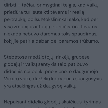
dirbti – tačiau primygtinai teigia, kad vaikų
priežiūra turi suteikti tėvams ir realią
pertrauką, poilsį. Mokslininkai sako, kad per
visą žmonijos istoriją ir priešistorę tėvams
niekada nebuvo daromas toks spaudimas,
kokį jie patiria dabar, dėl paramos trūkumo.
Stebėtose medžiotojų-rinkėjų grupėse
globėjų ir vaikų santykis taip pat buvo
didesnis nei penki prie vieno, o daugumoje
Vakarų vaikų darželių kiekvienas suaugusysis
yra atsakingas už daugybę vaikų.
Nepaisant didelio globėjų skaičiaus, tyrimas