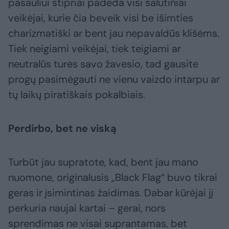
pasauliui stipriai padeda visi šalutiniai
veikėjai, kurie čia beveik visi be išimties
charizmatiški ar bent jau nepavaldūs klišėms.
Tiek neigiami veikėjai, tiek teigiami ar
neutralūs turės savo žavesio, tad gausite
progų pasimėgauti ne vienu vaizdo intarpu ar
tų laikų piratiškais pokalbiais.
Perdirbo, bet ne viską
Turbūt jau supratote, kad, bent jau mano
nuomone, originalusis „Black Flag“ buvo tikrai
geras ir įsimintinas žaidimas. Dabar kūrėjai jį
perkuria naujai kartai – gerai, nors
sprendimas ne visai suprantamas, bet