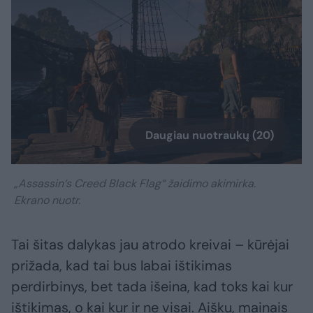
Daugiau nuotraukų (20)
„Assassin‘s Creed Black Flag“ žaidimo akimirka.
Ekrano nuotr.
Tai šitas dalykas jau atrodo kreivai – kūrėjai
prižada, kad tai bus labai ištikimas
perdirbinys, bet tada išeina, kad toks kai kur
ištikimas, o kai kur ir ne visai. Aišku, mainais