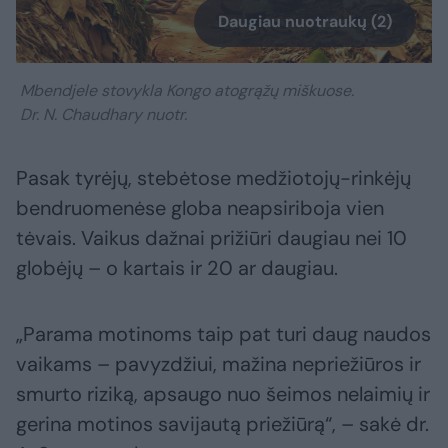
Daugiau nuotraukų (2)
Mbendjele stovykla Kongo atogrąžų miškuose.
Dr. N. Chaudhary nuotr.
Pasak tyrėjų, stebėtose medžiotojų-rinkėjų
bendruomenėse globa neapsiriboja vien
tėvais. Vaikus dažnai prižiūri daugiau nei 10
globėjų – o kartais ir 20 ar daugiau.
„Parama motinoms taip pat turi daug naudos
vaikams – pavyzdžiui, mažina nepriežiūros ir
smurto riziką, apsaugo nuo šeimos nelaimių ir
gerina motinos savijautą priežiūrą“, – sakė dr.