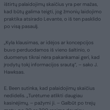
ištirtų palaidojimų skaičius yra per mažas,
kad būtų galima teigti, jog žmonių laidojimo
praktika atsirado Levante, o iš ten pasklido
po visą pasaulį.
„Kyla klausimas, ar idėjos ar koncepcijos
buvo perduodamos iš vieno šaltinio, o
duomenys tikrai nėra pakankamai geri, kad
įrodytų tokį informacijos srautą“, – sako J.
Hawksas.
E. Been sutinka, kad palaidojimų skaičius
nedidelis. „Turėtume atlikti daugiau
kasinėjimų, – pažymi ji. – Galbūt po trejų