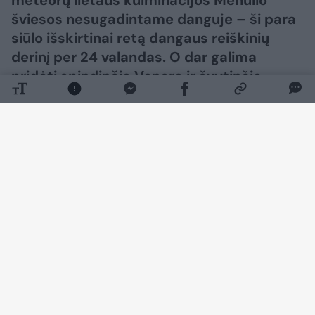
meteorų lietaus kulminacijos Mėnulio
šviesos nesugadintame danguje – ši para
siūlo išskirtinai retą dangaus reiškinių
derinį per 24 valandas. O dar galima
pridėti spindinčią Venerą ir švytinčią
Paukščių Tako juostą po saulėlydžio – ir
gausime visą dieną truksiančią
astronomijos šventę, kuri gali tapti viena
iš išskirtiniausių metų progų stebėti
dangų.