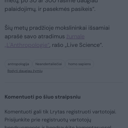
metų, po 30 ar 300 rasime daugiau
palaidojimų, ir pasekmės pasikeis“.
Šių metų pradžioje mokslininkai išsamiai
aprašė savo atradimus
žurnale
„L'Anthropologie“
, rašo „Live Science“.
antropologija
Neandertaliečiai
homo sapiens
Rodyti daugiau žymių
Komentuoti po šiuo straipsniu
Komentuoti gali tik Lrytas registruoti vartotojai.
Prisijunkite prie registruotų vartotojų
bendruomenės ir bendraukite komentaruose!