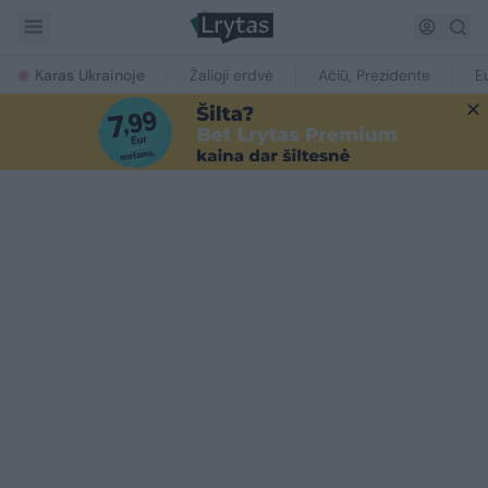
Karas Ukrainoje
Žalioji erdvė
Ačiū, Prezidente
E