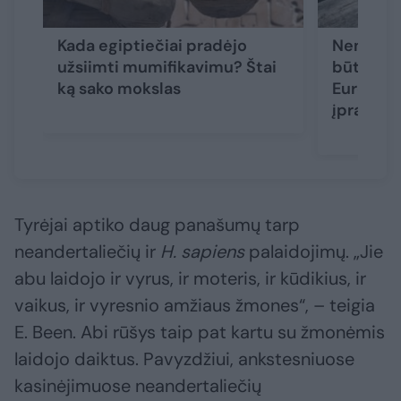
Kada egiptiečiai pradėjo
Nemalonu
užsiimti mumifikavimu? Štai
būti, kad
ką sako mokslas
Europoje
įprasta l
Tyrėjai aptiko daug panašumų tarp
neandertaliečių ir
H. sapiens
palaidojimų. „Jie
abu laidojo ir vyrus, ir moteris, ir kūdikius, ir
vaikus, ir vyresnio amžiaus žmones“, – teigia
E. Been. Abi rūšys taip pat kartu su žmonėmis
laidojo daiktus. Pavyzdžiui, ankstesniuose
kasinėjimuose neandertaliečių