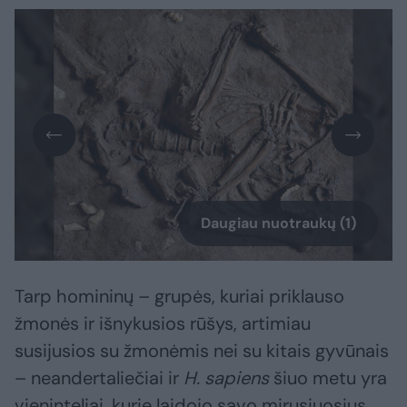
Daugiau nuotraukų (1)
Tarp homininų – grupės, kuriai priklauso
žmonės ir išnykusios rūšys, artimiau
susijusios su žmonėmis nei su kitais gyvūnais
– neandertaliečiai ir
H. sapiens
šiuo metu yra
vieninteliai, kurie laidojo savo mirusiuosius.