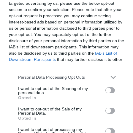
targeted advertising by us, please use the below opt-out
palenkdami žemyn prie krūtinės“, – teigia
section to confirm your selection. Please note that after your
mokslininkė. – Neandertaliečiai savo
opt-out request is processed you may continue seeing
interest-based ads based on personal information utilized by
mirusiuosius laidojo įvairiose padėtyse.“
us or personal information disclosed to third parties prior to
your opt-out. You may separately opt-out of the further
disclosure of your personal information by third parties on the
„Duomenys riboti, tačiau tai įspūdingas
IAB’s list of downstream participants. This information may
tyrimas, – sako Viskonsino-Medisono
also be disclosed by us to third parties on the
IAB’s List of
Downstream Participants
that may further disclose it to other
universiteto paleoantropologas Johnas
third parties.
Hawksas, nedalyvavęs šiame tyrime. Ypač
Personal Data Processing Opt Outs
svarbu, kad, pasak jo, panašu, jog būta
I want to opt-out of the Sharing of my
nuoseklių laidojimo praktikų, kurios skyrė
personal data.
neandertaliečių ir ankstyvųjų
H. sapiens
Opted In
palaidojimus. Tai stebina – nes nereikėtų
I want to opt-out of the Sale of my
Personal Data.
tikėtis, kad visos šios mažos, išsibarsčiusios
Opted In
populiacijos ilgame erdvės ir laiko ruože
I want to opt-out of processing my