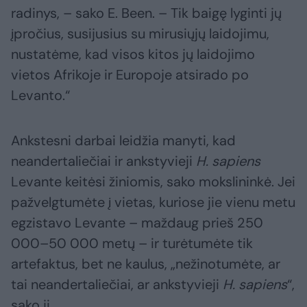
radinys, – sako E. Been. – Tik baigę lyginti jų
įpročius, susijusius su mirusiųjų laidojimu,
nustatėme, kad visos kitos jų laidojimo
vietos Afrikoje ir Europoje atsirado po
Levanto.“
Ankstesni darbai leidžia manyti, kad
neandertaliečiai ir ankstyvieji
H. sapiens
Levante keitėsi žiniomis, sako mokslininkė. Jei
pažvelgtumėte į vietas, kuriose jie vienu metu
egzistavo Levante – maždaug prieš 250
000–50 000 metų – ir turėtumėte tik
artefaktus, bet ne kaulus, „nežinotumėte, ar
tai neandertaliečiai, ar ankstyvieji
H. sapiens
“,
sako ji.