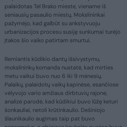
palaidotas Tel Brako mieste, viename iš
seniausių pasaulio miestų. Mokslininkai
pažymėjo, kad galbūt su ankstyvuoju
urbanizacijos procesu susiję sunkumai turėjo
įtakos šio vaiko patirtam smurtui.
Remiantis kūdikio dantų išsivystymu,
mokslininkų komanda nustatė, kad mirties
metu vaikui buvo nuo 6 iki 9 mėnesių.
Palaikų, palaidotų vaikų kapinėse, esančiose
vėlyvojo vario amžiaus dirbtuvių rajone,
analizė parodė, kad kūdikiui buvo lūžę keturi
šonkauliai, netoli krūtinkaulio. Dešiniojo
šlaunikaulio augimas taip pat buvo