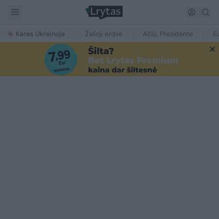
Karas Ukrainoje
Žalioji erdvė
Ačiū, Prezidente
E