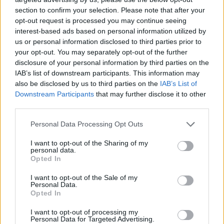
paslėptų skeleto sutrikimų.
section to confirm your selection. Please note that after your
opt-out request is processed you may continue seeing
interest-based ads based on personal information utilized by
Norėdama įvertinti, kiek neįprasti buvo šie
us or personal information disclosed to third parties prior to
your opt-out. You may separately opt-out of the further
sužalojimai, komanda palygino kūdikį su kitais
disclosure of your personal information by third parties on the
vaikais, rastais toje pačioje laidojimo vietoje.
IAB’s list of downstream participants. This information may
Nė vienas iš kitų vaikų, kurių šonkauliai buvo
also be disclosed by us to third parties on the
IAB’s List of
Downstream Participants
that may further disclose it to other
gerai išsilaikę, neturėjo panašių lūžių – todėl
third parties.
šio kūdikio sužalojimai buvo išskirtinis
Personal Data Processing Opt Outs
atvejis.
I want to opt-out of the Sharing of my
personal data.
Opted In
Atrodo, kad kūdikis greičiausiai patyrė
globėjo sukeltą smurtą, sako A. Grzegorska.
I want to opt-out of the Sale of my
Personal Data.
Šis terminas vartojamas, nes remiantis
Opted In
turimais įrodymais neįmanoma nustatyti, kas
I want to opt-out of processing my
Personal Data for Targeted Advertising.
padarė žalą, ar patvirtinti tyčią, sako