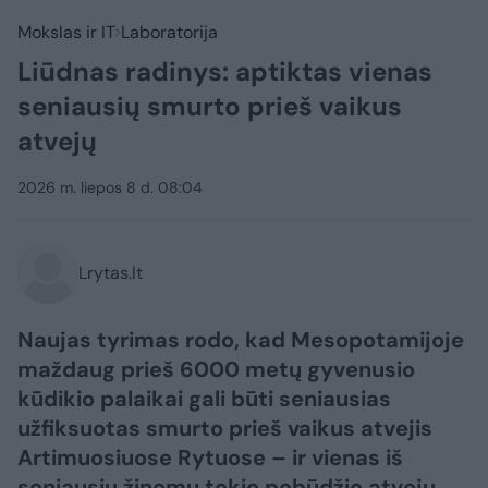
Mokslas ir IT
Laboratorija
Liūdnas radinys: aptiktas vienas
seniausių smurto prieš vaikus
atvejų
2026 m. liepos 8 d. 08:04
Lrytas.lt
Naujas tyrimas rodo, kad Mesopotamijoje
maždaug prieš 6000 metų gyvenusio
kūdikio palaikai gali būti seniausias
užfiksuotas smurto prieš vaikus atvejis
Artimuosiuose Rytuose – ir vienas iš
seniausių žinomų tokio pobūdžio atvejų