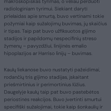
makroskopiškas tyrimas, o vėliau perduoti
radiologiniam tyrimui. Siekiant daryti
prielaidas apie smurtą, buvo vertinami tokie
požymiai kaip sužalojimų buvimas, jų skaičius
ir tipas. Taip pat buvo užfiksuotos gijimo
stadijos ir papildomų nespecifinių streso
žymenų – pavyzdžiui, linijinės emalio
hipoplazijos ar Harriso linijų – buvimas.
Kaulų liekanose buvo nustatyti pažeidimai,
rodančių tris gijimo stadijas, įskaitant
priešmirtinius ir perimortinius lūžius.
Daugelyje kaulų taip pat buvo pastebėtos
periostinės reakcijos. Buvo įvertinti smurtui
specifiški sužalojimai, tokie kaip šonkaulių ir