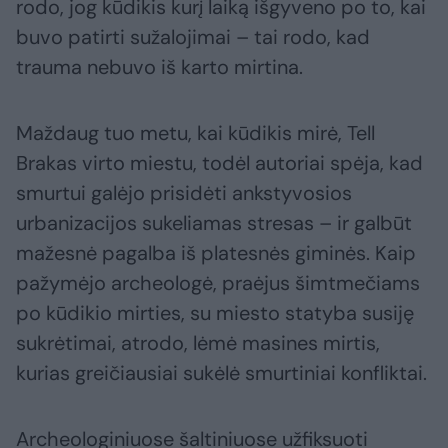
rodo, jog kūdikis kurį laiką išgyveno po to, kai
buvo patirti sužalojimai – tai rodo, kad
trauma nebuvo iš karto mirtina.
Maždaug tuo metu, kai kūdikis mirė, Tell
Brakas virto miestu, todėl autoriai spėja, kad
smurtui galėjo prisidėti ankstyvosios
urbanizacijos sukeliamas stresas – ir galbūt
mažesnė pagalba iš platesnės giminės. Kaip
pažymėjo archeologė, praėjus šimtmečiams
po kūdikio mirties, su miesto statyba susiję
sukrėtimai, atrodo, lėmė masines mirtis,
kurias greičiausiai sukėlė smurtiniai konfliktai.
Archeologiniuose šaltiniuose užfiksuoti