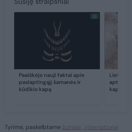
Susiję straipsniai
Paaiškėjo nauji faktai apie
Lietuvos
paslaptingąjį šamanės ir
aptiktas
kūdikio kapą
kapas
Tyrime, paskelbtame
žurnale „International