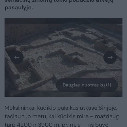
pasaulyje.
Daugiau nuotraukų (1)
Mokslininkai kūdikio palaikus atkasė Sirijoje,
tačiau tuo metu, kai kūdikis mirė – maždaug
tarp 4200 ir 3900 m. pr. m. e. – jis buvo