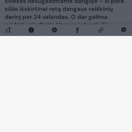
šviesos nesugadintame danguje – ši para
siūlo išskirtinai retą dangaus reiškinių
derinį per 24 valandas. O dar galima
pridėti spindinčią Venerą ir švytinčią
Paukščių Tako juostą po saulėlydžio – ir
gausime visą dieną truksiančią
astronomijos šventę, kuri gali tapti viena
iš išskirtiniausių metų progų stebėti
dangų.