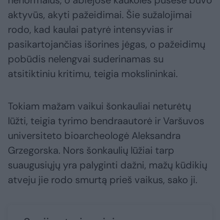
nenormalus, o abiejose kaukolės pusėse buvo
aktyvūs, akyti pažeidimai. Šie sužalojimai
rodo, kad kaulai patyrė intensyvias ir
pasikartojančias išorines jėgas, o pažeidimų
pobūdis nelengvai suderinamas su
atsitiktiniu kritimu, teigia mokslininkai.
Tokiam mažam vaikui šonkauliai neturėtų
lūžti, teigia tyrimo bendraautorė ir Varšuvos
universiteto bioarcheologė Aleksandra
Grzegorska. Nors šonkaulių lūžiai tarp
suaugusiųjų yra palyginti dažni, mažų kūdikių
atveju jie rodo smurtą prieš vaikus, sako ji.