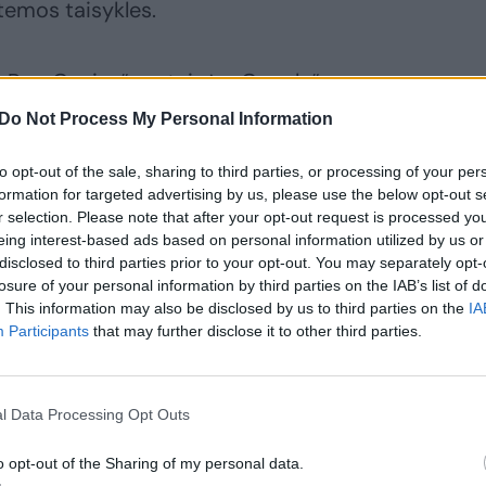
temos taisykles.
 „Rap Genius“ svetainės „Google“
pį yra nugrūsta į penktąjį puslapį (ir tai –
Do Not Process My Personal Information
nės pozicijos skiriamos naujienų portalams,
to opt-out of the sale, sharing to third parties, or processing of your per
socialiniams tinklams ir kitiems
formation for targeted advertising by us, please use the below opt-out s
ioje svetainėje per „Google“ atrasti tapo
r selection. Please note that after your opt-out request is processed y
eing interest-based ads based on personal information utilized by us or
disclosed to third parties prior to your opt-out. You may separately opt-
losure of your personal information by third parties on the IAB’s list of
. This information may also be disclosed by us to third parties on the
IA
nės sprendimas smarkiai nustekeno:
Participants
that may further disclose it to other third parties.
turėjo apie 1,4 mln. unikalių lankytojų, o
s sumenko iki vos 200 tūkstančių.
l Data Processing Opt Outs
ia naudojantys vadinamąjį optimizavimą
o opt-out of the Sharing of my personal data.
arch Engine Optimization, trump. SEO),