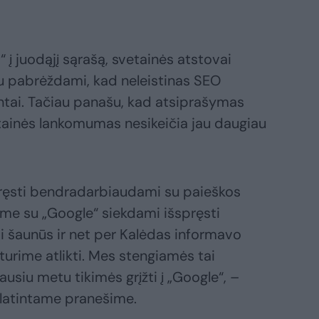
 į juodąjį sąrašą, svetainės atstovai
iu pabrėždami, kad neleistinas SEO
entai. Tačiau panašu, kad atsiprašymas
ainės lankomumas nesikeičia jau daugiau
spręsti bendradarbiaudami su paieškos
ame su „Google“ siekdami išspręsti
rai šaunūs ir net per Kalėdas informavo
turime atlikti. Mes stengiamės tai
ausiu metu tikimės grįžti į „Google“, –
latintame pranešime.