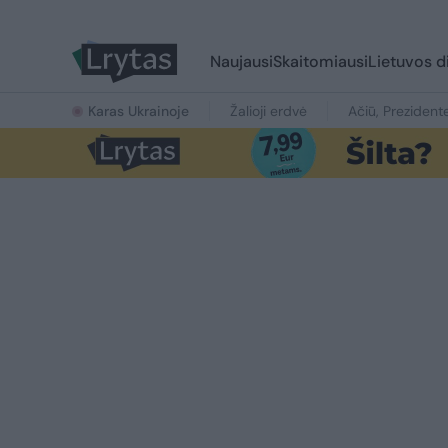
Naujausi
Skaitomiausi
Lietuvos d
Karas Ukrainoje
Žalioji erdvė
Ačiū, Prezident