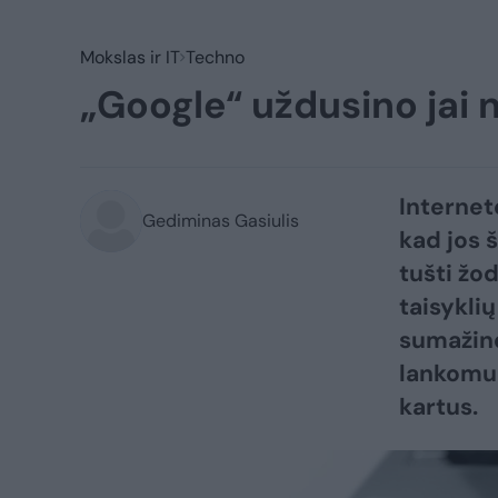
Mokslas ir IT
Techno
„Google“ uždusino jai n
Internet
Gediminas Gasiulis
kad jos š
tušti žo
taisykli
sumažind
lankomum
kartus.