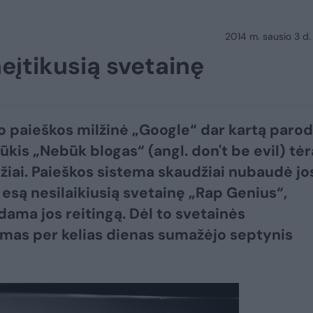
2014 m. sausio 3 d.
eįtikusią svetainę
o paieškos milžinė „Google“ dar kartą parod
ūkis „Nebūk blogas“ (angl. don't be evil) tėr
džiai. Paieškos sistema skaudžiai nubaudė jo
ų esą nesilaikiusią svetainę „Rap Genius“,
ama jos reitingą. Dėl to svetainės
as per kelias dienas sumažėjo septynis