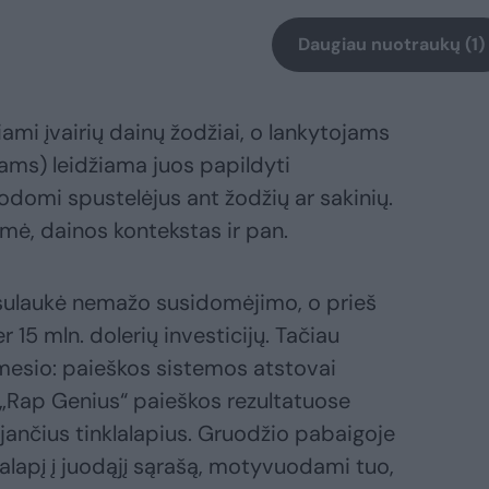
Daugiau nuotraukų (1)
ami įvairių dainų žodžiai, o lankytojams
kėjams) leidžiama juos papildyti
domi spustelėjus ant žodžių ar sakinių.
mė, dainos kontekstas ir pan.
 sulaukė nemažo susidomėjimo, o prieš
r 15 mln. dolerių investicijų. Tačiau
mesio: paieškos sistemos atstovai
 „Rap Genius“ paieškos rezultatuose
jančius tinklalapius. Gruodžio pabaigoje
lalapį į juodąjį sąrašą, motyvuodami tuo,