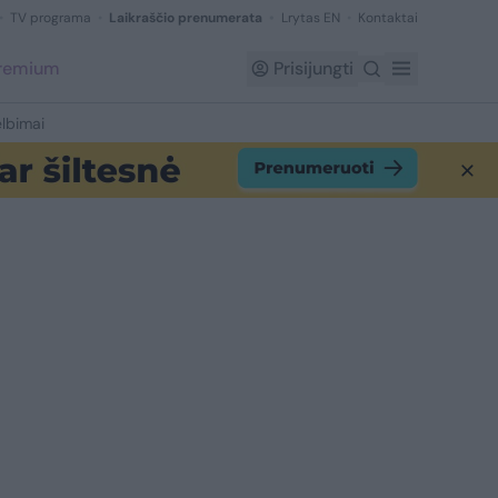
TV programa
Laikraščio prenumerata
Lrytas EN
Kontaktai
Premium
Prisijungti
lbimai