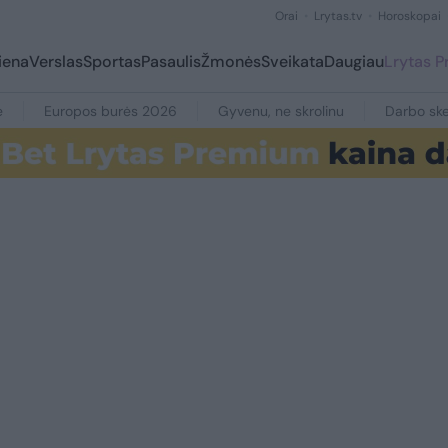
Orai
Lrytas.tv
Horoskopai
iena
Verslas
Sportas
Pasaulis
Žmonės
Sveikata
Daugiau
Lrytas 
e
Europos burės 2026
Gyvenu, ne skrolinu
Darbo ske