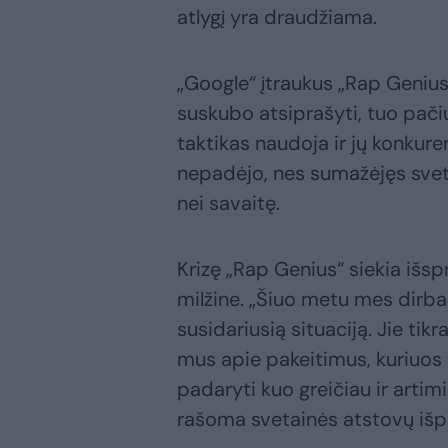
atlygį yra draudžiama.
„Google“ įtraukus „Rap Genius“
suskubo atsiprašyti, tuo pač
taktikas naudoja ir jų konkur
nepadėjo, nes sumažėjęs svet
nei savaitę.
Krizę „Rap Genius“ siekia iš
milžine. „Šiuo metu mes dirb
susidariusią situaciją. Jie tik
mus apie pakeitimus, kuriuos 
padaryti kuo greičiau ir artimi
rašoma svetainės atstovų išp