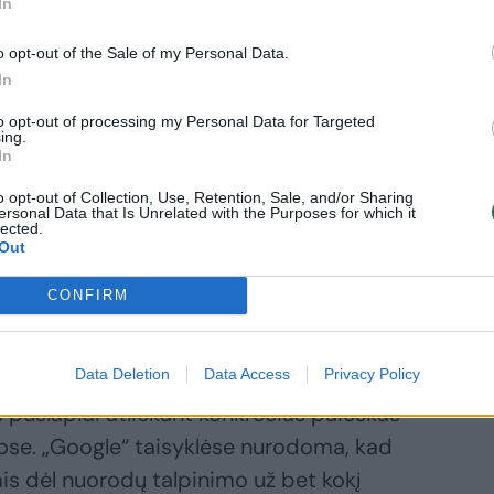
In
oogle“ taisyklių jie nepažeidžia.
o opt-out of the Sale of my Personal Data.
In
ę nubaudė dėl bandymo pritraukti
to opt-out of processing my Personal Data for Targeted
ing.
tų svetainių. Gruodį „Rap Genius“
In
o įrašuose teikti aktyvias nuorodas į jų
o opt-out of Collection, Use, Retention, Sale, and/or Sharing
ius. Mainais už tai tinklaraštininkams
ersonal Data that Is Unrelated with the Purposes for which it
lected.
ant „Twitter“ žinutes su nuorodomis į jų
Out
CONFIRM
tainių turi ypač didelę reikšmę paieškos
Data Deletion
Data Access
Privacy Policy
nkiai tai laiko patikimumo signalu, todėl
s puslapiai atliekant konkrečias paieškas
ose. „Google“ taisyklėse nurodoma, kad
mis dėl nuorodų talpinimo už bet kokį