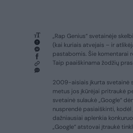
„Rap Genius“ svetainėje skelbi
(kai kuriais atvejais – ir atli
pastabomis. Šie komentarai ro
Taip paaiškinama žodžių pras
2009-aisiais įkurta svetainė
metus jos įkūrėjai pritraukė pe
svetainė sulaukė „Google“ dė
nusprendė pasiaiškinti, kodėl
dažniausiai aplenkia konkuruo
„Google“ atstovai įtraukė tink