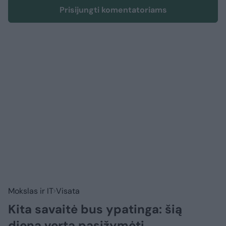
Prisijungti komentatoriams
Mokslas ir IT
Visata
Kita savaitė bus ypatinga: šią
dieną verta pasižymėti