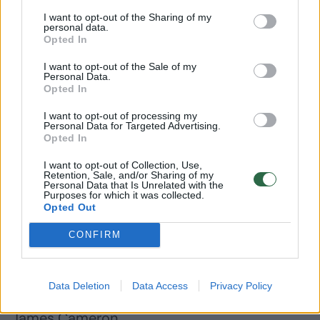
žemės vietose taip padėdama užpildyti
I want to opt-out of the Sharing of my
personal data.
žmonijos pažinimo spragas. 2011 metų
Opted In
pabaigoje draugija mokslinei ir tyrimų veiklai
I want to opt-out of the Sale of my
Personal Data.
visame pasaulyje buvo skyrusi jau 10 000
Opted In
dotacijų, kurių bendra vertė siekia 153 mln.
I want to opt-out of processing my
JAV dolerių. Draugija rėmė tokių žymių
Personal Data for Targeted Advertising.
Opted In
mokslininkų ir atradėjų kaip poliarinis
tyrinėtojas Robertas Peary, inkų miesto Maču
I want to opt-out of Collection, Use,
Retention, Sale, and/or Sharing of my
Personal Data that Is Unrelated with the
Pikču atradėjas Hirama Bingham,
Purposes for which it was collected.
Opted Out
antropologai Louisas ir Mary Leakey,
primatologės Jane Goodall ir Birutė Galdikas,
CONFIRM
„Titaniką“ atradęs povandeninio pasaulio
tyrinėtojas Robertas Ballardas ar šių metų
Data Deletion
Data Access
Privacy Policy
pavasarį į Marianų įdubos dugną nusileidęs
James Cameron.