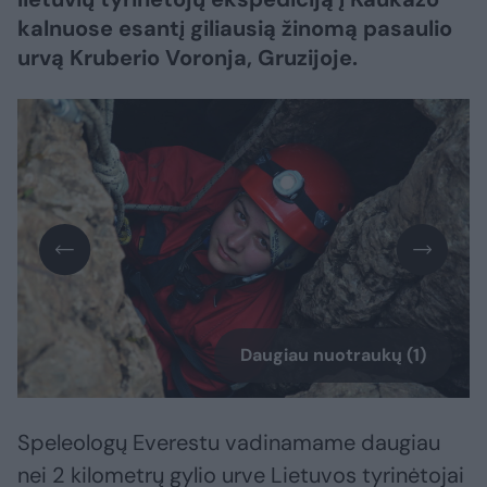
kalnuose esantį giliausią žinomą pasaulio
urvą Kruberio Voronja, Gruzijoje.
Daugiau nuotraukų (1)
Speleologų Everestu vadinamame daugiau
nei 2 kilometrų gylio urve Lietuvos tyrinėtojai