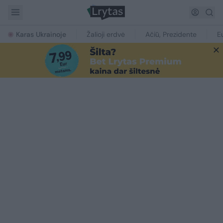
Karas Ukrainoje
Žalioji erdvė
Ačiū, Prezidente
E