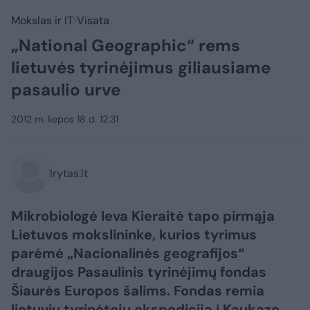
Mokslas ir IT
Visata
„National Geographic“ rems
lietuvės tyrinėjimus giliausiame
pasaulio urve
2012 m. liepos 18 d. 12:31
lrytas.lt
Mikrobiologė Ieva Kieraitė tapo pirmąja
Lietuvos mokslininke, kurios tyrimus
parėmė „Nacionalinės geografijos“
draugijos Pasaulinis tyrinėjimų fondas
Šiaurės Europos šalims. Fondas remia
lietuvių tyrinėtojų ekspediciją į Kaukazo