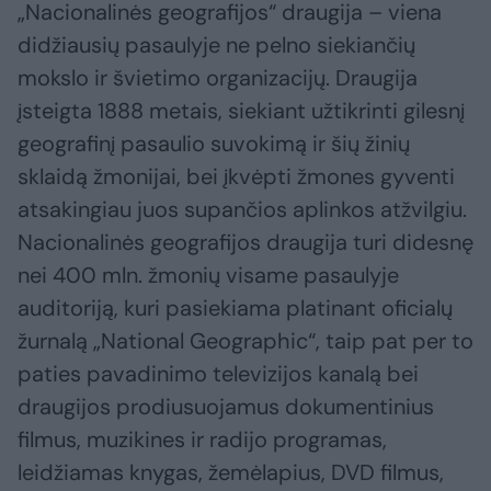
„Nacionalinės geografijos“ draugija – viena
didžiausių pasaulyje ne pelno siekiančių
mokslo ir švietimo organizacijų. Draugija
įsteigta 1888 metais, siekiant užtikrinti gilesnį
geografinį pasaulio suvokimą ir šių žinių
sklaidą žmonijai, bei įkvėpti žmones gyventi
atsakingiau juos supančios aplinkos atžvilgiu.
Nacionalinės geografijos draugija turi didesnę
nei 400 mln. žmonių visame pasaulyje
auditoriją, kuri pasiekiama platinant oficialų
žurnalą „National Geographic“, taip pat per to
paties pavadinimo televizijos kanalą bei
draugijos prodiusuojamus dokumentinius
filmus, muzikines ir radijo programas,
leidžiamas knygas, žemėlapius, DVD filmus,