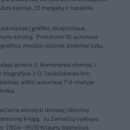
ukos kūrinys „12 mergelių ir kiaušinis.
tkreiptas į grafiko, skulptoriaus,
Jonyno kūrybą. Pristatomi 10 autoriaus
ografijos, medžio raižiniai, piešiniai tušu.
slapį atveria S. Romerienės ofortas, I.
itografijos ir D. Tarabildienės lino
kūriniai, atlikti autoriaus 7 d-metyje
ko technika.
iečiame atkreipti dėmesį į iškirtinę
ventorinę knygą, su Žemaičių vyskupo
io (1834–1908) Kriaunų bažnyčios