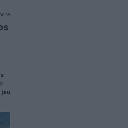
 08:38
os
ks
o
 jau