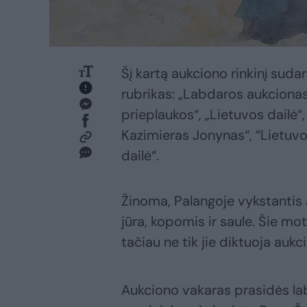
Šį kartą aukciono rinkinį suda
rubrikas: „Labdaros aukcionas:
prieplaukos“, „Lietuvos dailė“,
Kazimieras Jonynas“, “Lietuvos 
dailė“.
Žinoma, Palangoje vykstantis 
jūra, kopomis ir saule. Šie mo
tačiau ne tik jie diktuoja aukc
Aukciono vakaras prasidės la