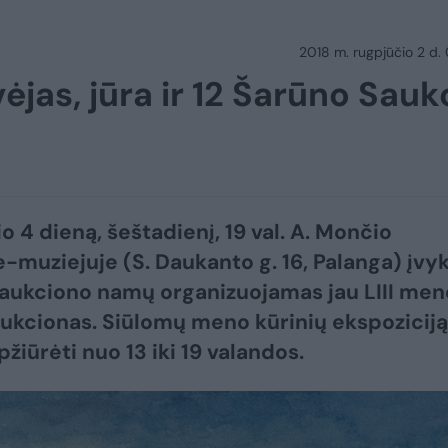
2018 m. rugpjūčio 2 d.
ėjas, jūra ir 12 Šarūno Sauk
o 4 dieną, šeštadienį, 19 val. A. Mončio
muziejuje (S. Daukanto g. 16, Palanga) įvy
 aukciono namų organizuojamas jau LIII men
aukcionas. Siūlomų meno kūrinių ekspoziciją
žiūrėti nuo 13 iki 19 valandos.