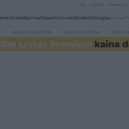
Orai
Lrytas.tv
Horoskopai
iena
Verslas
Sportas
Pasaulis
Žmonės
Sveikata
Daugiau
Lrytas 
e
Europos burės 2026
Gyvenu, ne skrolinu
Darbo ske