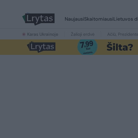
Naujausi
Skaitomiausi
Lietuvos d
Karas Ukrainoje
Žalioji erdvė
Ačiū, Prezident