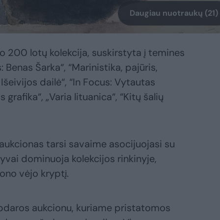
Daugiau nuotraukų (21)
ro 200 lotų kolekcija, suskirstyta į temines
 Benas Šarka“, “Marinistika, pajūris,
 Išeivijos dailė“, “In Focus: Vytautas
grafika“, „Varia lituanica“, “Kitų šalių
aukcionas tarsi savaime asocijuojasi su
tyvai dominuoja kolekcijos rinkinyje,
iono vėjo kryptį.
bdaros aukcionu, kuriame pristatomos