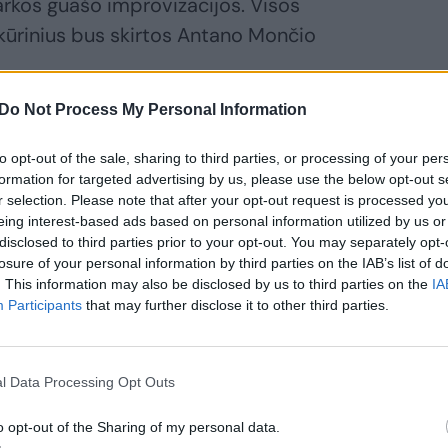
arkos guašo improvizacijos. Visos
kūrinius bus skirtos Antano Mončio
Do Not Process My Personal Information
urės galimybę išvysti chrestomatinius
ičiaus, Č. Janušo, J. Vaičio drobėse.
to opt-out of the sale, sharing to third parties, or processing of your per
formation for targeted advertising by us, please use the below opt-out s
kinys, S. Gračiovo Baltijos pakrančių
r selection. Please note that after your opt-out request is processed y
i J. Čeponio drobė su laivų uoste
eing interest-based ads based on personal information utilized by us or
disclosed to third parties prior to your opt-out. You may separately opt-
losure of your personal information by third parties on the IAB’s list of
. This information may also be disclosed by us to third parties on the
IA
Participants
that may further disclose it to other third parties.
ideda nuo ankstyvąjį pavasarį
rinio. Tai viena ankstyviausių klasiko
chene. Kūriniui būdinga melancholiška
l Data Processing Opt Outs
oratyvumas.
o opt-out of the Sharing of my personal data.