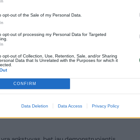
In
gva ir skaidri – Kajetono Sklėriaus
o opt-out of the Sale of my Personal Data.
 akvarelė. Aukcione nemaža ir Kazio
In
to opt-out of processing my Personal Data for Targeted
ing.
In
as A. Petrašiūnaitės paveikslas, šį kartą
o opt-out of Collection, Use, Retention, Sale, and/or Sharing
žįstamos A.Gudaičio drobės „Veidas ir
ersonal Data that Is Unrelated with the Purposes for which it
lected.
ailio, A. Savicko ekspresija pulsuojančius
Out
CONFIRM
čiaus darbų mini-retrospektyva leidžia
Data Deletion
Data Access
Privacy Policy
nuošalėje esančio, talentingo lietuvių
 yra ankstyvas, bet jau demonstruojantis