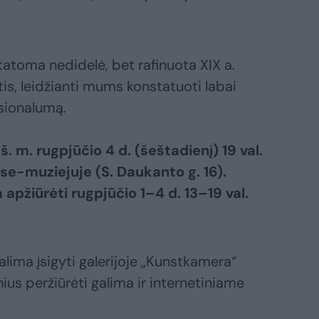
atoma nedidelė, bet rafinuota XIX a.
is, leidžianti mums konstatuoti labai
izažistų profesionalumą.
š. m. rugpjūčio 4 d. (šeštadienį) 19 val.
e-muziejuje (S. Daukanto g. 16).
apžiūrėti rugpjūčio 1–4 d. 13–19 val.
lima įsigyti galerijoje „Kunstkamera“
inius peržiūrėti galima ir internetiniame