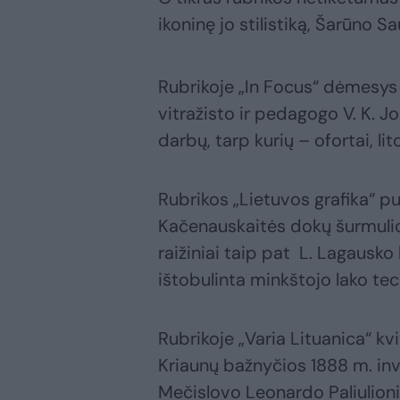
ikoninę jo stilistiką, Šarūno Sa
Rubrikoje „In Focus“ dėmesys a
vitražisto ir pedagogo V. K. 
darbų, tarp kurių – ofortai, lit
Rubrikos „Lietuvos grafika“ pu
Kačenauskaitės dokų šurmulio l
raižiniai taip pat L. Lagausko 
ištobulinta minkštojo la
Rubrikoje „Varia Lituanica“ kv
Kriaunų bažnyčios 1888 m. in
Mečislovo Leonardo Paliulion