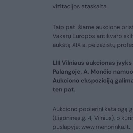
vizitacijos ataskaita.
Taip pat šiame aukcione prist
Vakarų Europos antikvaro skilt
aukštą XIX a. pe
LIII Vilniaus aukcionas įvyks 
Palangoje, A. Mončio namuos
Aukciono ekspoziciją galima 
ten pat.
Aukciono popierinį katalogą ga
(Ligoninės g. 4, Vilnius), o kūr
puslapyje: www.menorinka.lt.