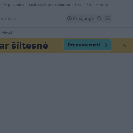
TV programa
Laikraščio prenumerata
Lrytas EN
Kontaktai
Premium
Prisijungti
lbimai