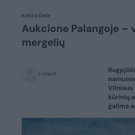
Kultūra
Dailė
Aukcione Palangoje – v
mergelių
Rugpjūči
Lrytas.lt
namuose-
Vilniaus
kūrinių 
galima ap